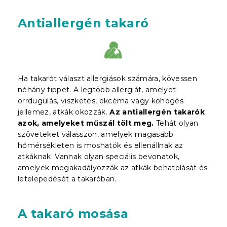
Antiallergén takaró
Ha takarót választ allergiások számára, kövessen
néhány tippet. A legtöbb allergiát, amelyet
orrdugulás, viszketés, ekcéma vagy köhögés
jellemez, atkák okozzák.
Az antiallergén takarók
azok, amelyeket műszál tölt meg.
Tehát olyan
szöveteket válasszon, amelyek magasabb
hőmérsékleten is moshatók és ellenállnak az
atkáknak. Vannak olyan speciális bevonatok,
amelyek megakadályozzák az atkák behatolását és
letelepedését a takaróban.
A takaró mosása