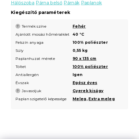
Hálószoba
Párna belső
Párnák
Paplanok
Kiegészítő paraméterek
Termék színe
Fehér
?
Ajánlott mosási hőmérséklet
40 °C
Felszín anyaga
100% poliészter
Súly
0,55 kg
Paplanhuzat mérete
90 x 135 cm
Töltet
100% poliészter
Antiallergén
Igen
Évszak
Egész éves
Javasoljuk
Gyerek kiságy
?
Paplan szigetelő képessége
Meleg
,
Extra meleg
L