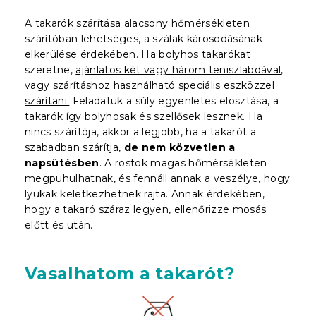
A takarók szárítása alacsony hőmérsékleten
szárítóban lehetséges, a szálak károsodásának
elkerülése érdekében. Ha bolyhos takarókat
szeretne,
ajánlatos két vagy három teniszlabdával,
vagy szárításhoz használható speciális eszközzel
szárítani.
Feladatuk a súly egyenletes elosztása, a
takarók így bolyhosak és szellősek lesznek. Ha
nincs szárítója, akkor a legjobb, ha a takarót a
szabadban szárítja,
de nem közvetlen a
napsütésben
. A rostok magas hőmérsékleten
megpuhulhatnak, és fennáll annak a veszélye, hogy
lyukak keletkezhetnek rajta. Annak érdekében,
hogy a takaró száraz legyen, ellenőrizze mosás
előtt és után.
Vasalhatom a takarót?