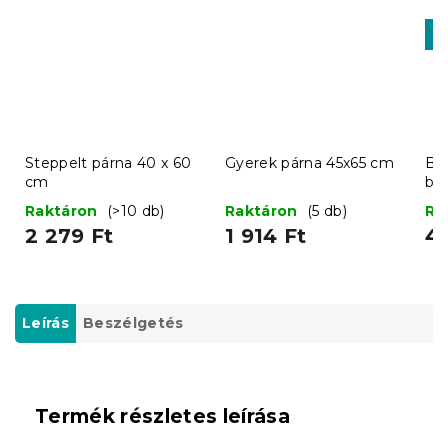
K
-1
Steppelt párna 40 x 60
Gyerek párna 45x65 cm
Bá
cm
ba
Raktáron
(>10 db)
Raktáron
(5 db)
Ra
2 279 Ft
1 914 Ft
4 
Leírás
Beszélgetés
Termék részletes leírása