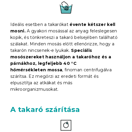
Ideális esetben a takarókat
évente kétszer kell
mosni.
A gyakori mosással az anyag feleslegesen
kopik, és tönkreteszi a takaró belsejében található
szálakat. Minden mosás előtt ellenőrizze, hogy a
takarón nincsenek-e lyukak.
Speciális
mosószereket használjon a takaróhoz és a
párnákhoz, legfeljebb 40 °C
hőmérsékleten mossa
, finoman centrifugálva
szárítsa. Ez megőrzi az eredeti formát és
elpusztítja az atkákat és más
mikroorganizmusokat.
A takaró szárítása