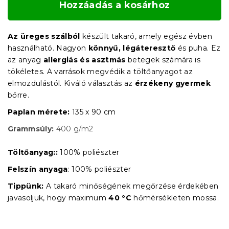
Hozzáadás a kosárhoz
Az üreges szálból
készült takaró, amely egész évben
használható. Nagyon
könnyű, légáteresztő
és puha. Ez
az anyag
allergiás és asztmás
betegek számára is
tökéletes. A varrások megvédik a töltőanyagot az
elmozdulástól. Kiváló választás az
érzékeny gyermek
bőrre.
Paplan mérete:
135 x 90 cm
Grammsúly:
400 g/m2
Töltőanyag::
100% poliészter
Felszín anyaga
: 100% poliészter
Tippünk:
A takaró minőségének megőrzése érdekében
javasoljuk, hogy maximum
40 °C
hőmérsékleten mossa.