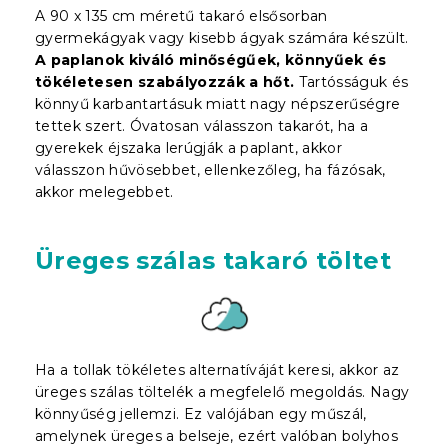
A 90 x 135 cm méretű takaró elsősorban
gyermekágyak vagy kisebb ágyak számára készült.
A paplanok kiváló minőségűek, könnyűek és
tökéletesen szabályozzák a hőt.
Tartósságuk és
könnyű karbantartásuk miatt nagy népszerűségre
tettek szert. Óvatosan válasszon takarót, ha a
gyerekek éjszaka lerúgják a paplant, akkor
válasszon hűvösebbet, ellenkezőleg, ha fázósak,
akkor melegebbet.
Üreges szálas takaró töltet
Ha a tollak tökéletes alternatíváját keresi, akkor az
üreges szálas töltelék a megfelelő megoldás. Nagy
könnyűség jellemzi. Ez valójában egy műszál,
amelynek üreges a belseje, ezért valóban bolyhos