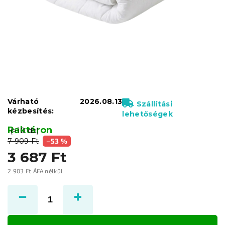
Várható
2026.08.13
Szállítási
kézbesítés:
lehetőségek
Raktáron
(>10 db)
7 909 Ft
–53 %
3 687 Ft
2 903 Ft ÁFA nélkül
Egységár: