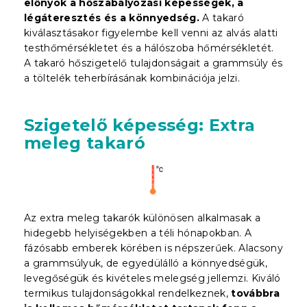
előnyök a hőszabályozási képességek, a
légáteresztés és a könnyedség.
A takaró
kiválasztásakor figyelembe kell venni az alvás alatti
testhőmérsékletet és a hálószoba hőmérsékletét.
A takaró hőszigetelő tulajdonságait a grammsúly és
a töltelék teherbírásának kombinációja jelzi.
Szigetelő képesség: Extra
meleg takaró
Az extra meleg takarók különösen alkalmasak a
hidegebb helyiségekben a téli hónapokban. A
fázósabb emberek körében is népszerűek. Alacsony
a grammsúlyuk, de egyedülálló a könnyedségük,
levegőségük és kivételes melegség jellemzi. Kiváló
termikus tulajdonságokkal rendelkeznek,
továbbra