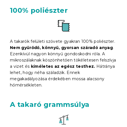
100% poliészter
A takarók felületi szövete gyakran 100% poliészter.
Nem gyűrődő, könnyű, gyorsan száradó anyag
.
Ezenkívül nagyon könnyű gondoskodni róla. A
mikroszálaknak köszönhetően tökéletesen felszívja
a vizet és
kíméletes az egész testhez.
Hátránya
lehet, hogy néha száladzik. Ennek
megakadályozása érdekében mossa alacsony
hőmérsékleten.
A takaró grammsúlya