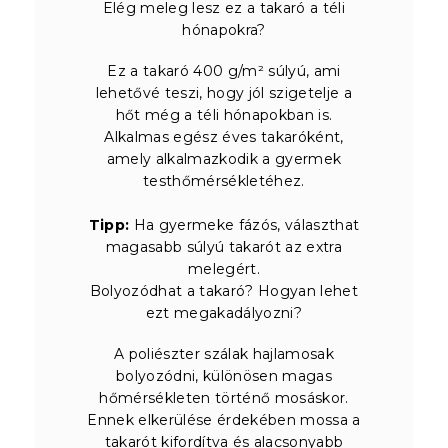
Elég meleg lesz ez a takaró a téli
hónapokra?
Ez a takaró 400 g/m² súlyú, ami
lehetővé teszi, hogy jól szigetelje a
hőt még a téli hónapokban is.
Alkalmas egész éves takaróként,
amely alkalmazkodik a gyermek
testhőmérsékletéhez.
Tipp:
Ha gyermeke fázós, választhat
magasabb súlyú takarót az extra
melegért.
Bolyozódhat a takaró? Hogyan lehet
ezt megakadályozni?
A poliészter szálak hajlamosak
bolyozódni, különösen magas
hőmérsékleten történő mosáskor.
Ennek elkerülése érdekében mossa a
takarót kifordítva és alacsonyabb