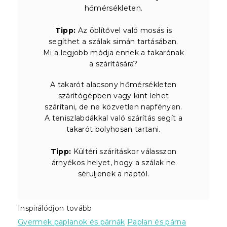
hőmérsékleten.
Tipp:
Az öblítővel való mosás is
segíthet a szálak simán tartásában.
Mi a legjobb módja ennek a takarónak
a szárítására?
A takarót alacsony hőmérsékleten
szárítógépben vagy kint lehet
szárítani, de ne közvetlen napfényen.
A teniszlabdákkal való szárítás segít a
takarót bolyhosan tartani.
Tipp:
Kültéri szárításkor válasszon
árnyékos helyet, hogy a szálak ne
sérüljenek a naptól.
Inspirálódjon tovább
Gyermek paplanok és párnák
Paplan és párna