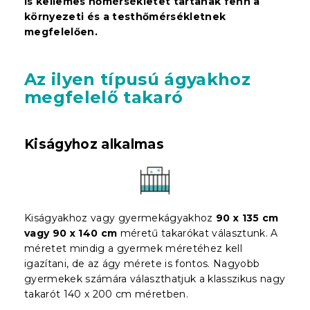
is kellemes hőmérsékletet tartanak fenn a
környezeti és a testhőmérsékletnek
megfelelően.
Az ilyen típusú ágyakhoz
megfelelő takaró
Kiságyhoz alkalmas
Kiságyakhoz vagy gyermekágyakhoz
90 x 135 cm
vagy 90 x 140 cm
méretű takarókat választunk. A
méretet mindig a gyermek méretéhez kell
igazítani, de az ágy mérete is fontos. Nagyobb
gyermekek számára választhatjuk a klasszikus nagy
takarót 140 x 200 cm méretben.