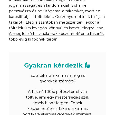
rugalmasságát és állandó alakját. Soha ne
porszívózza és ne ütögesse a takarókat, mert ez
károsíthatja a tölteléket. Összenyomottnak találja a
takarót? Elég a szárítóban megszárítani, ekkor a
töltelék újra levegős, könnyű és ismét lélegző lesz.
A megfelelő használatnak köszönhetően a takarók
több évig ki fognak tartani.
Gyakran kérdezik 🙋
Ez a takaró alkalmas allergiás
gyerekek számára?
A takaró 100% poliészterrel van
töltve, ami egy mesterséges szál,
amely hipoallergén. Ennek
köszönhetően a takaró alkalmas
poratkára allergiás gyerekek számára.