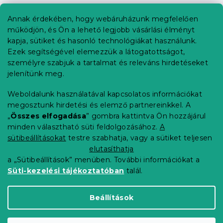
á
b
Annak érdekében, hogy webáruházunk megfelelően
Információ az Ön számára
l
működjön, és Ön a lehető legjobb vásárlási élményt
é
Rendelés követése
kapja, sütiket és hasonló technológiákat használunk.
c
Ezek segítségével elemezzük a látogatottságot,
Szállítási lehetőségek
személyre szabjuk a tartalmat és releváns hirdetéseket
Fizetési lehetőségek
jelenítünk meg.
Reklamáció és áruvisszaküldés
Elérhetőség
Weboldalunk használatával kapcsolatos információkat
Általános szerződési feltételek
megosztunk hirdetési és elemző partnereinkkel. A
Adatvédelmi nyilatkozat
„
Összes elfogadása
” gombra kattintva Ön hozzájárul
minden választható süti feldolgozásához.
A
Blog
sütibeállításokat
testre szabhatja, vagy a sütiket teljesen
Partnereinknek
elutasíthatja
a „Sütibeállítások” menüben. További információkat a
Süti-kezelési tájékoztatóban
talál.
Shoptet Premium készítette
Beállítások
Copyright 2026
Elerheto otthon
. Minden jog