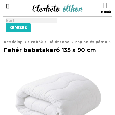
Ugrás
KO
a
fő
tartalomhoz
KERESÉS
Kezdőlap
Szobák
Hálószoba
Paplan és párna
G
Fehér babatakaró 135 x 90 cm