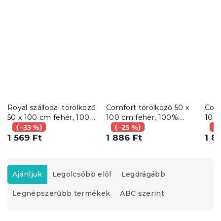
Royal szállodai törölköző
Comfort törölköző 50 x
Comf
50 x 100 cm fehér, 100%
100 cm fehér, 100%
100 
pamut
(–33 %)
pamut
(–25 %)
pam
(–
1 569 Ft
1 886 Ft
1 8
T
e
Ajánljuk
Legolcsóbb elöl
Legdrágább
r
Legnépszerűbb termékek
ABC szerint
m
é
k