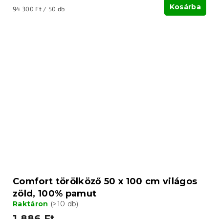
Kosárba
Egységár:
94 300 Ft / 50 db
Comfort törölköző 50 x 100 cm világos
zöld, 100% pamut
Raktáron
(>10 db)
1 886 Ft