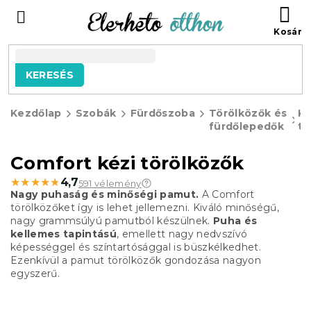
Ugrás
KO
a
fő
tartalomhoz
KERESÉS
Kezdőlap
Szobák
Fürdőszoba
Törölközők és
Ké
fürdőlepedők
tö
Comfort kézi törölközők
★★★★★
★★★★★
4,7
591 vélemény
Nagy puhaság és minőségi pamut.
A Comfort
törölközőket így is lehet jellemezni.
Kiváló minőségű,
nagy grammsúlyú pamutból készülnek.
Puha és
kellemes tapintású
, emellett nagy nedvszívó
képességgel és színtartósággal is büszkélkedhet.
Ezenkívül a pamut törölközők gondozása nagyon
egyszerű.