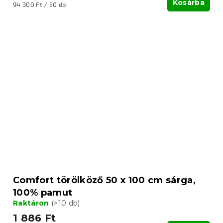
Kosárba
Egységár:
94 300 Ft / 50 db
Comfort törölköző 50 x 100 cm sárga,
100% pamut
Raktáron
(>10 db)
1 886 Ft