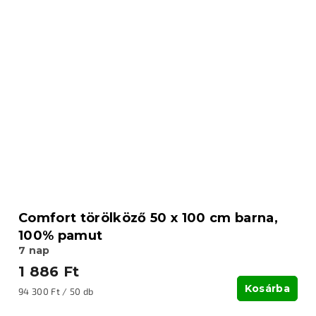
Comfort törölköző 50 x 100 cm barna,
100% pamut
7 nap
1 886 Ft
Kosárba
Egységár:
94 300 Ft / 50 db