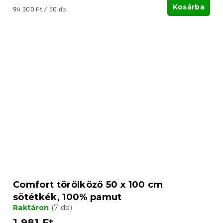
Kosárba
Egységár:
94 300 Ft / 50 db
Comfort törölköző 50 x 100 cm
sötétkék, 100% pamut
Raktáron
(7 db)
1 981 Ft