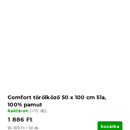
Comfort törölköző 50 x 100 cm lila,
100% pamut
Raktáron
(>10 db)
1 886 Ft
Kosárba
Egységár:
94 300 Ft / 50 db