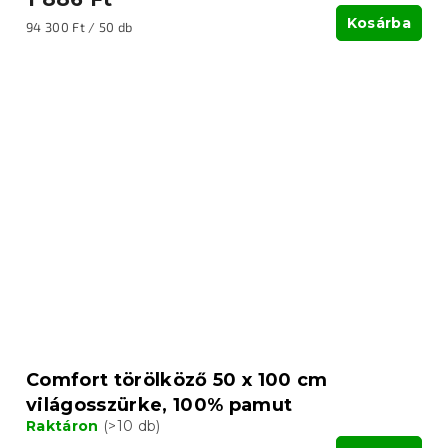
Kosárba
Egységár:
94 300 Ft / 50 db
Comfort törölköző 50 x 100 cm
világosszürke, 100% pamut
Raktáron
(>10 db)