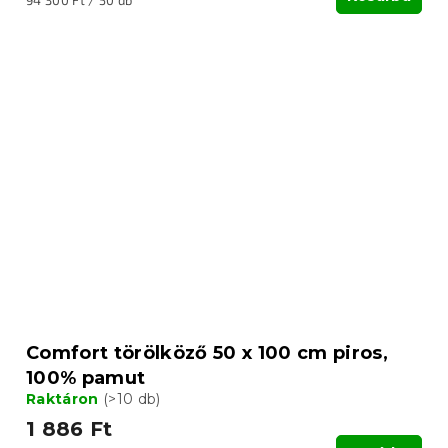
94 300 Ft / 50 db
Comfort törölköző 50 x 100 cm piros,
100% pamut
Raktáron
(>10 db)
1 886 Ft