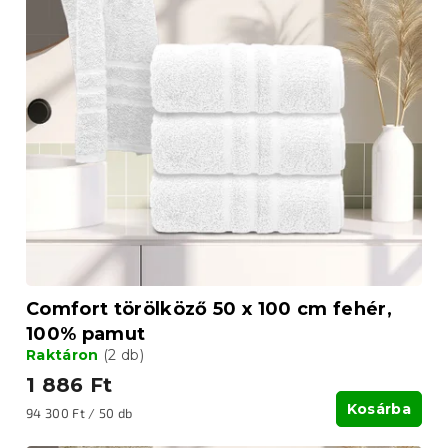
Comfort törölköző 50 x 100 cm fehér,
100% pamut
Raktáron
(2 db)
1 886 Ft
Kosárba
Egységár:
94 300 Ft / 50 db