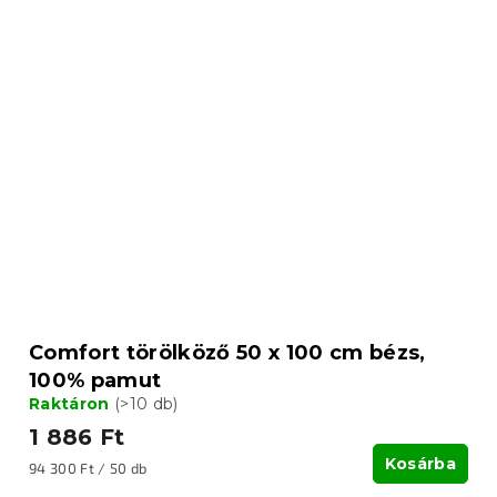
Comfort törölköző 50 x 100 cm bézs,
100% pamut
Raktáron
(>10 db)
1 886 Ft
Kosárba
Egységár:
94 300 Ft / 50 db