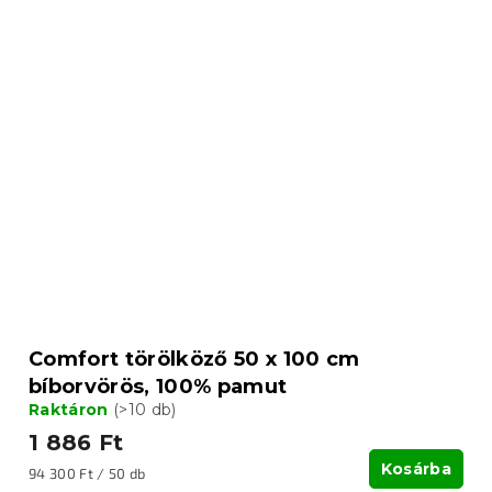
Comfort törölköző 50 x 100 cm
bíborvörös, 100% pamut
Raktáron
(>10 db)
1 886 Ft
Kosárba
Egységár:
94 300 Ft / 50 db