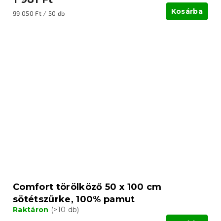
Kosárba
Egységár:
99 050 Ft / 50 db
Comfort törölköző 50 x 100 cm
sötétszürke, 100% pamut
Raktáron
(>10 db)