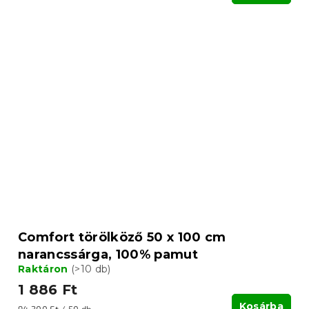
Comfort törölköző 50 x 100 cm
narancssárga, 100% pamut
Raktáron
(>10 db)
1 886 Ft
Kosárba
Egységár: