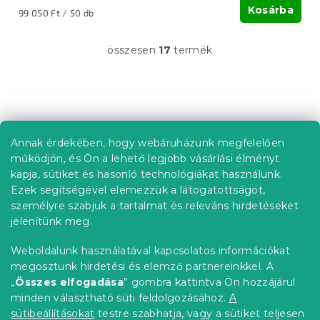
Kosárba
Egységár:
99 050 Ft / 50 db
összesen
17
termék
L
i
s
t
L
a
á
i
b
r
Annak érdekében, hogy webáruházunk megfelelően
Információ az Ön számára
á
l
működjön, és Ön a lehető legjobb vásárlási élményt
n
é
Rendelés követése
kapja, sütiket és hasonló technológiákat használunk.
y
c
Ezek segítségével elemezzük a látogatottságot,
í
Szállítási lehetőségek
t
személyre szabjuk a tartalmat és releváns hirdetéseket
Fizetési lehetőségek
á
jelenítünk meg.
Reklamáció és áruvisszaküldés
s
e
Elérhetőség
Weboldalunk használatával kapcsolatos információkat
l
Általános szerződési feltételek
megosztunk hirdetési és elemző partnereinkkel. A
e
Adatvédelmi nyilatkozat
„
Összes elfogadása
” gombra kattintva Ön hozzájárul
m
minden választható süti feldolgozásához.
A
Blog
e
i
sütibeállításokat
testre szabhatja, vagy a sütiket teljesen
Partnereinknek