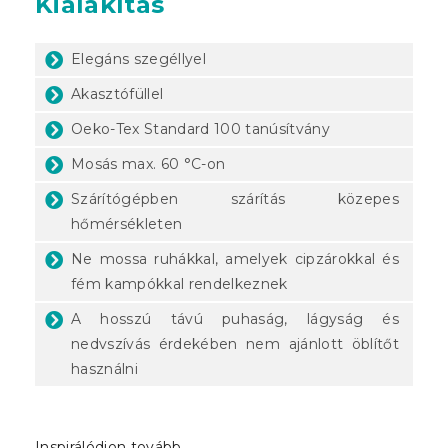
Kialakítás
Elegáns szegéllyel
Akasztófüllel
Oeko-Tex Standard 100 tanúsítvány
Mosás max. 60 °C-on
Szárítógépben szárítás közepes
hőmérsékleten
Ne mossa ruhákkal, amelyek cipzárokkal és
fém kampókkal rendelkeznek
A hosszú távú puhaság, lágyság és
nedvszívás érdekében nem ajánlott öblítőt
használni
Inspirálódjon tovább