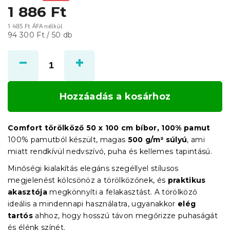
1 886 Ft
1 485 Ft ÁFA nélkül
Egységár:
94 300 Ft / 50 db
Hozzáadás a kosárhoz
Comfort törölköző 50 x 100 cm bíbor, 100% pamut
100% pamutból készült, magas
500 g/m² súlyú
, ami
miatt rendkívül nedvszívó, puha és kellemes tapintású.
Minőségi kialakítás elegáns szegéllyel stílusos
megjelenést kölcsönöz a törölközőnek, és
praktikus
akasztója
megkönnyíti a felakasztást. A törölköző
ideális a mindennapi használatra, ugyanakkor
elég
tartós
ahhoz, hogy hosszú távon megőrizze puhaságát
és élénk színét.