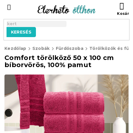
Ugrás
KO
a
fő
tartalomhoz
KERESÉS
Kezdőlap
Szobák
Fürdőszoba
Törölközők és für
Comfort törölköző 50 x 100 cm
bíborvörös, 100% pamut