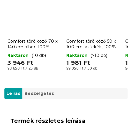
Comfort törölköző 70 x
Comfort törölköző 50 x
Com
140 cm bíbor, 100%
100 cm, azúrkék, 100%
10
pamut
pamut
Raktáron
(10 db)
Raktáron
(>10 db)
Ra
3 946 Ft
1 981 Ft
1 
Egységár:
Egységár:
Egy
98 650 Ft / 25 db
99 050 Ft / 50 db
94 
Leírás
Beszélgetés
Termék részletes leírása