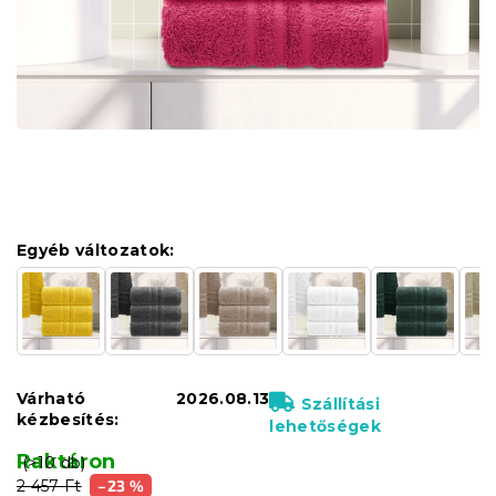
Egyéb változatok:
Várható
2026.08.13
Szállítási
kézbesítés:
lehetőségek
Raktáron
(>10 db)
2 457 Ft
–23 %