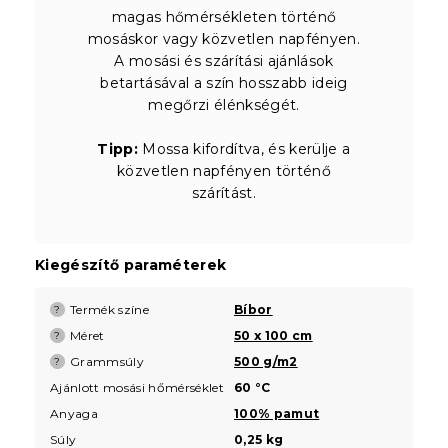
magas hőmérsékleten történő
mosáskor vagy közvetlen napfényen.
A mosási és szárítási ajánlások
betartásával a szín hosszabb ideig
megőrzi élénkségét.
Tipp:
Mossa kifordítva, és kerülje a
közvetlen napfényen történő
szárítást.
Kiegészítő paraméterek
Termék színe
Bíbor
?
Méret
50 x 100 cm
?
Grammsúly
500 g/m2
?
Ajánlott mosási hőmérséklet
60 °C
Anyaga
100% pamut
Súly
0,25 kg