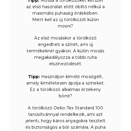
Tipp:
Mossa a törölközőket kétszer
az első használat előtt öblítő nélkül a
maximális puhaság érdekében.
Miért kell az új törölközőt külön
mosni?
Az első mosáskor a törölköző
engedheti a színét, ami új
termékeknél gyakori. A külön mosás
megakadályozza a többi ruha
elszíneződését.
Tipp:
Használjon kímélő mosógélt,
amely kíméletesen ápolja a színeket.
Ez a törölköző alkalmas érzékeny
bőrre?
A törölköző Oeko-Tex Standard 100
tanúsítvánnyal rendelkezik, ami azt
jelenti, hogy káros anyagokra tesztelt
és biztonságos a bőr számára. A puha