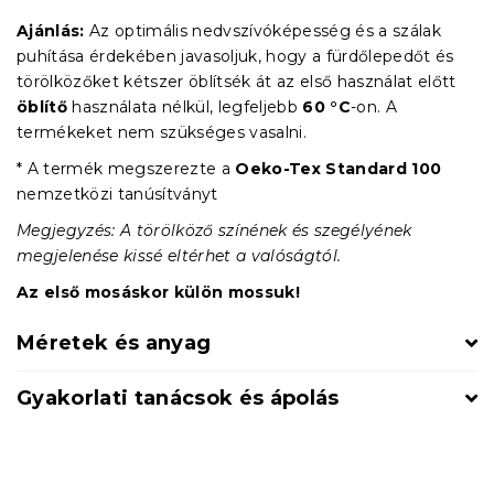
Ajánlás:
Az optimális nedvszívóképesség és a szálak
puhítása érdekében javasoljuk, hogy a fürdőlepedőt és
törölközőket kétszer öblítsék át az első használat előtt
öblítő
használata nélkül, legfeljebb
60 °C
-on. A
termékeket nem szükséges vasalni.
* A termék megszerezte a
Oeko-Tex Standard 100
nemzetközi tanúsítványt
Megjegyzés: A törölköző színének és szegélyének
megjelenése kissé eltérhet a valóságtól.
Az első mosáskor külön mossuk!
Méretek és anyag
Gyakorlati tanácsok és ápolás