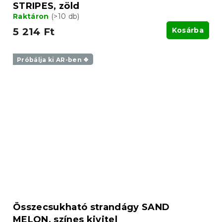
STRIPES, zöld
Raktáron
(>10 db)
5 214 Ft
Kosárba
Próbálja ki AR-ben ❖
Összecsukható strandágy SAND
MELON, színes kivitel