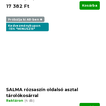
17 382 Ft
Kosárba
Próbálja ki AR-ben ❖
Kedvezménykupon
-15% "MINUSZ15"
SALMA rózsaszín oldalsó asztal
tárolókosárral
Raktáron
(4 db)