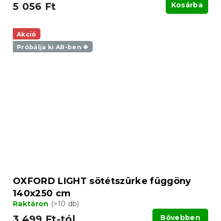
5 056 Ft
Kosárba
Akció
Próbálja ki AR-ben ❖
OXFORD LIGHT sötétszürke függöny
140x250 cm
Raktáron
(>10 db)
3 499 Ft-tól
Bővebben