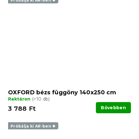
Próbálja ki AR-ben ❖
OXFORD bézs függöny 140x250 cm
Raktáron
(>10 db)
3 788 Ft
Bővebben
Próbálja ki AR-ben ❖