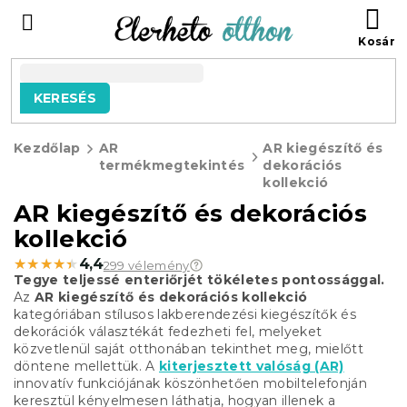
Ugrás
KO
a
fő
tartalomhoz
KERESÉS
Kezdőlap
AR
AR kiegészítő és
termékmegtekintés
dekorációs
kollekció
AR kiegészítő és dekorációs
kollekció
★★★★★
★★★★★
4,4
299 vélemény
Tegye teljessé enteriőrjét tökéletes pontossággal.
Az
AR kiegészítő és dekorációs kollekció
kategóriában stílusos lakberendezési kiegészítők és
dekorációk választékát fedezheti fel, melyeket
közvetlenül saját otthonában tekinthet meg, mielőtt
döntene mellettük. A
kiterjesztett valóság (AR)
innovatív funkciójának köszönhetően mobiltelefonján
keresztül kényelmesen láthatja, hogyan illenek a