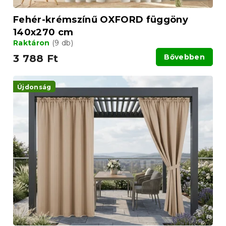
j
a
Fehér-krémszínű OXFORD függöny
140x270 cm
Raktáron
(9 db)
3 788 Ft
Bővebben
Újdonság