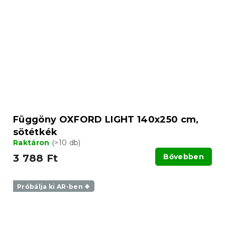
Függöny OXFORD LIGHT 140x250 cm,
sötétkék
Raktáron
(>10 db)
3 788 Ft
Bővebben
Próbálja ki AR-ben ❖