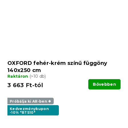
OXFORD fehér-krém színű függöny
140x250 cm
Raktáron
(>10 db)
3 663 Ft-tól
Bővebben
Próbálja ki AR-ben ❖
Kedvezménykupon
-10% "BTS10"