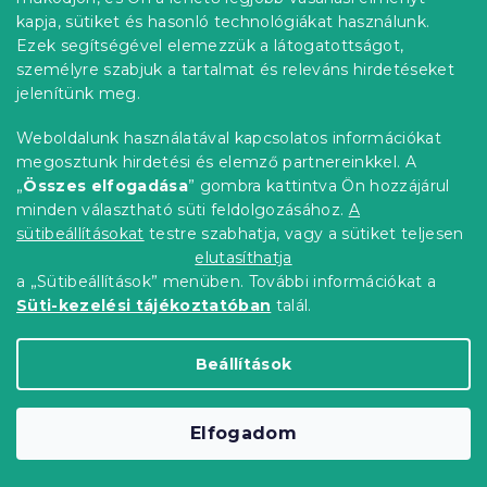
időmegtakarítás és az elhelyezéssel való bátor
kapja, sütiket és hasonló technológiákat használunk.
kísérletezés lehetősége. Láthatja, hogyan illenek a
Ezek segítségével elemezzük a látogatottságot,
kiválasztott kiegészítők az Ön stílusához, és miként
személyre szabjuk a tartalmat és releváns hirdetéseket
teszik teljessé otthona atmoszféráját, még mielőtt
jelenítünk meg.
megvásárolná őket.
Weboldalunk használatával kapcsolatos információkat
megosztunk hirdetési és elemző partnereinkkel. A
L
„
Összes elfogadása
” gombra kattintva Ön hozzájárul
á
minden választható süti feldolgozásához.
A
b
Információ az Ön számára
sütibeállításokat
testre szabhatja, vagy a sütiket teljesen
l
elutasíthatja
é
Rendelés követése
a „Sütibeállítások” menüben. További információkat a
c
Szállítási lehetőségek
Süti-kezelési tájékoztatóban
talál.
Fizetési lehetőségek
Reklamáció és áruvisszaküldés
Beállítások
Elérhetőség
Általános szerződési feltételek
Elfogadom
Adatvédelmi nyilatkozat
Blog