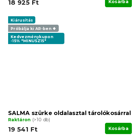
18 925 Ft
Kosárba
Kiárusítás
Próbálja ki AR-ben ❖
Kedvezménykupon
-15% "MINUSZ15"
SALMA szürke oldalasztal tárolókosárral
Raktáron
(>10 db)
19 541 Ft
Kosárba