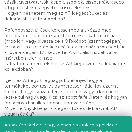
vázák, gyertyatartók, képek, szobrok, díszpárnák, kisebb
világítótestek és egyéb stílusos elemek.
Hogyan nézhetem meg az AR kiegészítőket és
dekorációkat otthonomban?
Pofonegyszerű! Csak keresse meg a „
Nézze meg
otthonában
” ikonnal ellátott terméket, kattintson rá
(mobilon) vagy olvassa be a QR-kódot (számítógépen),
és irányítsa a telefon kameráját az enteriőr azon pontjára,
ahová a kiegészítőt képzelte. A virtuális modell valós
méretben jelenik meg.
Láthatom a méreteket is az AR kiegészítő és dekorációs
kollekcióban?
Igen, az AR egyik legnagyobb előnye, hogy a
termékeket pontos, valós méretben látja. Így azonnal
kiderül, hogy a váza elfér-e a polcon, vagy a kép nem
lesz-e túl nagy vagy kicsi az adott falfelületen, és hogyan
fog arányaiban illeszkedni a környezetéhez.
Milyen előnyökkel jár a kiegészítők és dekorációk AR
vizualizációja?
Annak érdekében, hogy webáruházunk megfelelően
A legfontosabb előnyök a bizonytalanság
megszüntetése, az áruvisszaküldéssel járó
működjön, és Ön a lehető legjobb vásárlási élményt