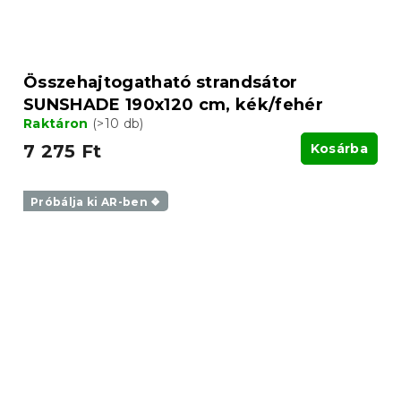
Összehajtogatható strandsátor
SUNSHADE 190x120 cm, kék/fehér
Raktáron
(>10 db)
7 275 Ft
Kosárba
Próbálja ki AR-ben ❖