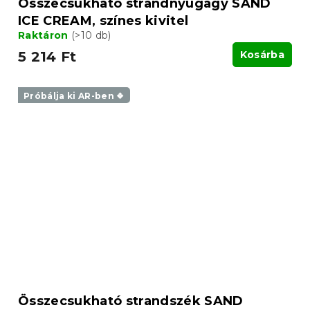
Összecsukható strandnyugágy SAND
ICE CREAM, színes kivitel
Raktáron
(>10 db)
5 214 Ft
Kosárba
Próbálja ki AR-ben ❖
Összecsukható strandszék SAND