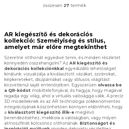
összesen
27
termék
L
i
s
t
a
AR kiegészítő és dekorációs
i
kollekció: Személyiség és stílus,
r
á
amelyet már előre megtekinthet
n
y
Szeretné otthonát egyedivé tenni, és minden részletet
í
könnyedén összehangolni? Az
AR kiegészítő és
t
dekorációs kollekciónkkal
egyedülálló lehetőséget
á
kínálunk: vizualizálja a kiválasztott vázákat, szobrokat,
s
képkereteket, díszpárnákat vagy stílusos világítást
e
közvetlenül saját enteriőrjében. Egyszerűen
olvassa be
l
a QR-kódot
mobiltelefonjával, és hagyja, hogy magával
e
ragadja egy világ, ahol a virtuális valósággá válik. A precíz
m
3D modelleknek és az AR technológia zökkenőmentes
e
integrációjának köszönhetően könnyen eldöntheti, hogy
i
a
kiválasztott kiegészítő illik-e
meglévő
berendezéséhez, mekkora a valóságban, vagy milyen
atmoszférát kölcsönöz otthonának.
Biztonságot és
inspirációt nyújtunk
minden dekoratív részlethez.