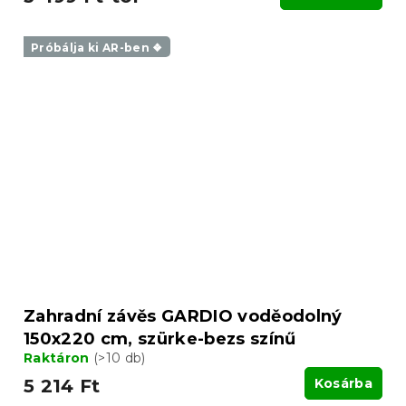
Próbálja ki AR-ben ❖
Zahradní závěs GARDIO voděodolný
150x220 cm, szürke-bezs színű
Raktáron
(>10 db)
5 214 Ft
Kosárba