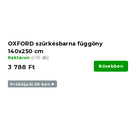
OXFORD szürkésbarna függöny
140x250 cm
Raktáron
(>10 db)
3 788 Ft
Bővebben
Próbálja ki AR-ben ❖