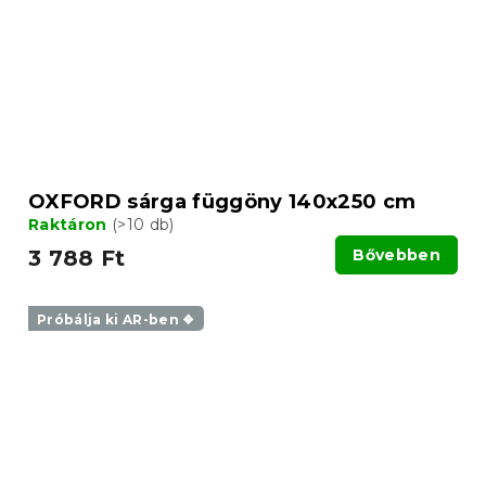
OXFORD sárga függöny 140x250 cm
Raktáron
(>10 db)
3 788 Ft
Bővebben
Próbálja ki AR-ben ❖