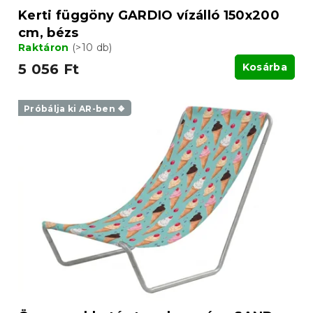
Kerti függöny GARDIO vízálló 150x200
cm, bézs
Raktáron
(>10 db)
5 056 Ft
Kosárba
Próbálja ki AR-ben ❖