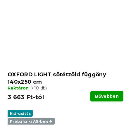
OXFORD LIGHT sötétzöld függöny
140x250 cm
Raktáron
(>10 db)
3 663 Ft-tól
Bővebben
Kiárusítás
Próbálja ki AR-ben ❖