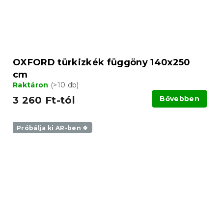
OXFORD türkizkék függöny 140x250
cm
Raktáron
(>10 db)
3 260 Ft-tól
Bővebben
Próbálja ki AR-ben ❖