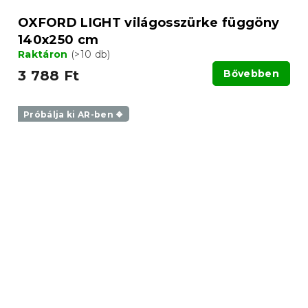
OXFORD LIGHT világosszürke függöny
140x250 cm
Raktáron
(>10 db)
3 788 Ft
Bővebben
Próbálja ki AR-ben ❖