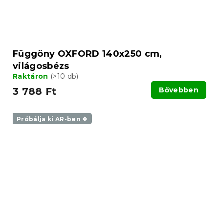
Függöny OXFORD 140x250 cm,
világosbézs
Raktáron
(>10 db)
3 788 Ft
Bővebben
Próbálja ki AR-ben ❖