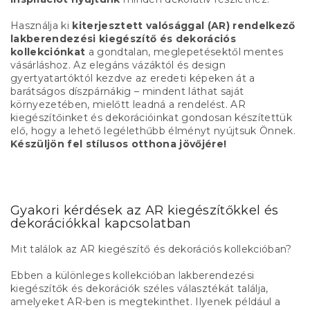
Használja ki
kiterjesztett valósággal (AR) rendelkező
lakberendezési kiegészítő és dekorációs
kollekciónkat
a gondtalan, meglepetésektől mentes
vásárláshoz. Az elegáns vázáktól és design
gyertyatartóktól kezdve az eredeti képeken át a
barátságos díszpárnákig – mindent láthat saját
környezetében, mielőtt leadná a rendelést. AR
kiegészítőinket és dekorációinkat gondosan készítettük
elő, hogy a lehető legélethűbb élményt nyújtsuk Önnek.
Készüljön fel stílusos otthona jövőjére!
Gyakori kérdések az AR kiegészítőkkel és
dekorációkkal kapcsolatban
Mit találok az AR kiegészítő és dekorációs kollekcióban?
Ebben a különleges kollekcióban lakberendezési
kiegészítők és dekorációk széles választékát találja,
amelyeket AR-ben is megtekinthet. Ilyenek például a