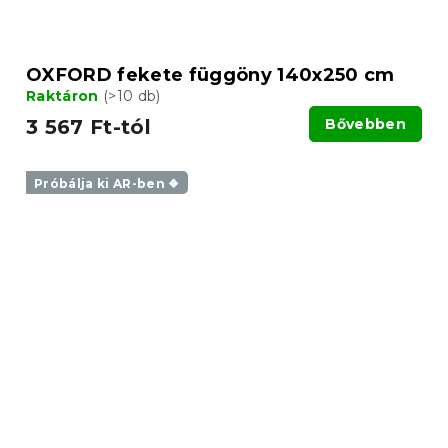
OXFORD fekete függöny 140x250 cm
Raktáron
(>10 db)
3 567 Ft-tól
Bővebben
Próbálja ki AR-ben ❖