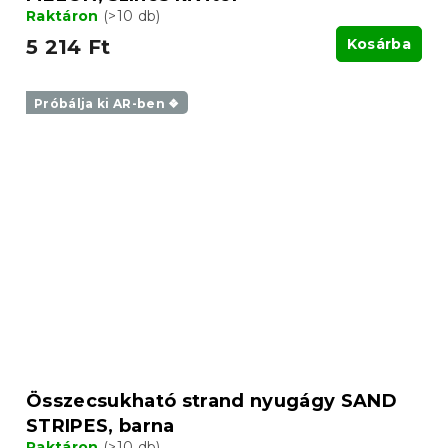
Raktáron
(>10 db)
5 214 Ft
Kosárba
Próbálja ki AR-ben ❖
Összecsukható strand nyugágy SAND
STRIPES, barna
Raktáron
(>10 db)