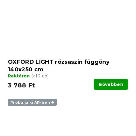
OXFORD LIGHT rózsaszín függöny
140x250 cm
Raktáron
(>10 db)
3 788 Ft
Bővebben
Próbálja ki AR-ben ❖