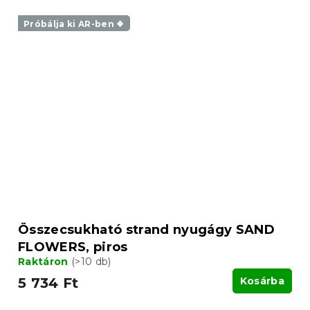
Próbálja ki AR-ben ❖
Összecsukható strand nyugágy SAND
FLOWERS, piros
Raktáron
(>10 db)
5 734 Ft
Kosárba