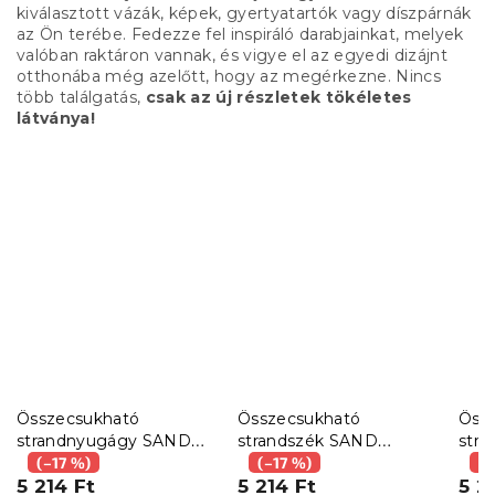
kiválasztott vázák, képek, gyertyatartók vagy díszpárnák
az Ön terébe. Fedezze fel inspiráló darabjainkat, melyek
valóban raktáron vannak, és vigye el az egyedi dizájnt
otthonába még azelőtt, hogy az megérkezne. Nincs
több találgatás,
csak az új részletek tökéletes
látványa!
Összecsukható
Összecsukható
Öss
strandnyugágy SAND
strandszék SAND
str
ICE CREAM, színes
(–17 %)
STRIPES, zöld
(–17 %)
MELO
(–
kivitel
5 214 Ft
5 214 Ft
5 2