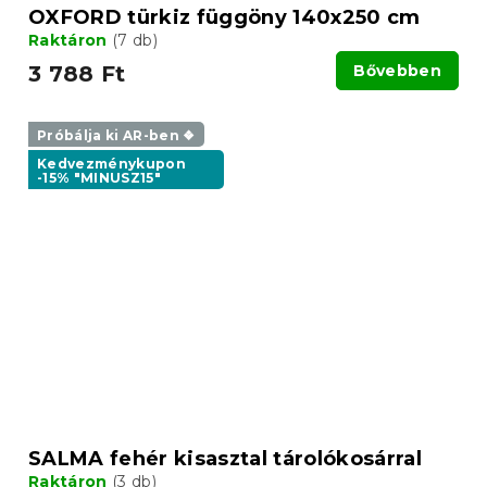
OXFORD türkiz függöny 140x250 cm
Raktáron
(7 db)
3 788 Ft
Bővebben
Próbálja ki AR-ben ❖
Kedvezménykupon
-15% "MINUSZ15"
SALMA fehér kisasztal tárolókosárral
Raktáron
(3 db)