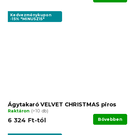
Kedvezménykupon
-15% "MINUSZ15"
Ágytakaró VELVET CHRISTMAS piros
Raktáron
(>10 db)
6 324 Ft-tól
Bővebben