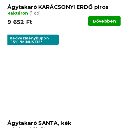
Ágytakaró KARÁCSONYI ERDŐ piros
Raktáron
(1 db)
9 652 Ft
Bővebben
Kedvezménykupon
-15% "MINUSZ15"
Ágytakaró SANTA, kék