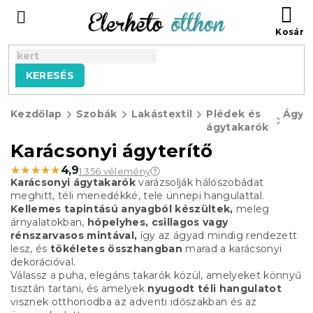
Ugrás
KO
a
fő
tartalomhoz
KERESÉS
Kezdőlap
Szobák
Lakástextil
Plédek és
Ágyt
ágytakarók
Karácsonyi ágyterítő
★★★★★
★★★★★
4,9
1 356 vélemény
Karácsonyi ágytakarók
varázsolják hálószobádat
meghitt, téli menedékké, tele ünnepi hangulattal.
Kellemes tapintású anyagból készültek,
meleg
árnyalatokban,
hópelyhes, csillagos vagy
rénszarvasos mintával,
így az ágyad mindig rendezett
lesz, és
tökéletes összhangban
marad a karácsonyi
dekorációval.
Válassz a puha, elegáns takarók közül, amelyeket könnyű
tisztán tartani, és amelyek
nyugodt téli hangulatot
visznek otthonodba az adventi időszakban és az