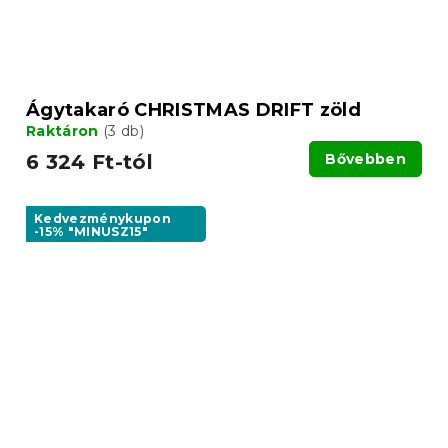
Ágytakaró CHRISTMAS DRIFT zöld
Raktáron
(3 db)
6 324 Ft-tól
Bővebben
Kedvezménykupon
-15% "MINUSZ15"