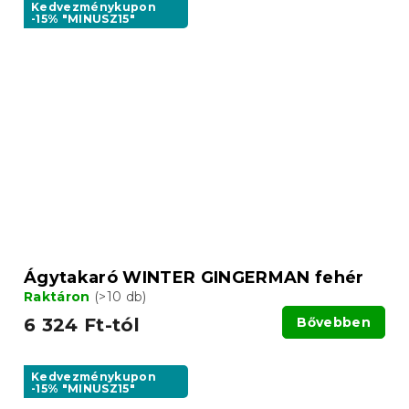
Kedvezménykupon
-15% "MINUSZ15"
Ágytakaró WINTER GINGERMAN fehér
Raktáron
(>10 db)
6 324 Ft-tól
Bővebben
Kedvezménykupon
-15% "MINUSZ15"