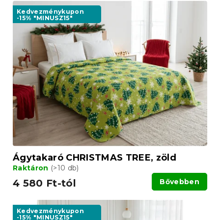
Kedvezménykupon
-15% "MINUSZ15"
Ágytakaró CHRISTMAS TREE, zöld
Raktáron
(>10 db)
4 580 Ft-tól
Bővebben
Kedvezménykupon
-15% "MINUSZ15"