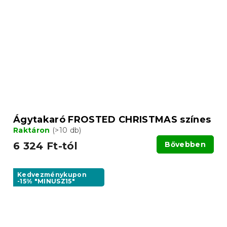
Ágytakaró FROSTED CHRISTMAS színes
Raktáron
(>10 db)
6 324 Ft-tól
Bővebben
Kedvezménykupon
-15% "MINUSZ15"