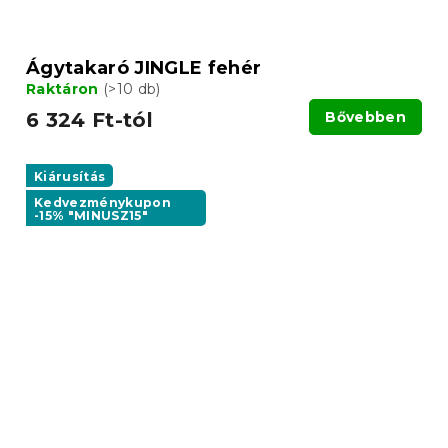
Ágytakaró JINGLE fehér
Raktáron
(>10 db)
6 324 Ft-tól
Bővebben
Kiárusítás
Kedvezménykupon
-15% "MINUSZ15"