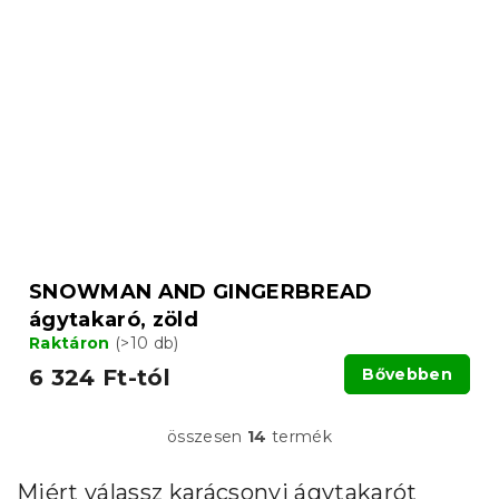
SNOWMAN AND GINGERBREAD
ágytakaró, zöld
Raktáron
(>10 db)
6 324 Ft-tól
Bővebben
összesen
14
termék
L
i
s
Miért válassz karácsonyi ágytakarót