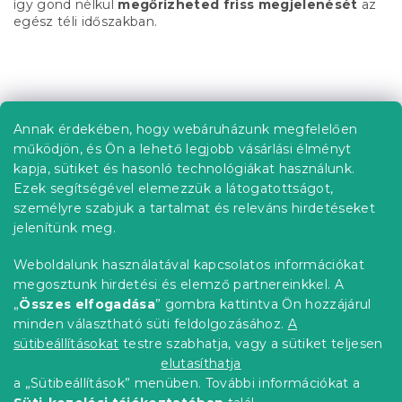
így gond nélkül
megőrizheted friss megjelenését
az
egész téli időszakban.
L
á
b
Annak érdekében, hogy webáruházunk megfelelően
Információ az Ön számára
l
működjön, és Ön a lehető legjobb vásárlási élményt
é
Rendelés követése
kapja, sütiket és hasonló technológiákat használunk.
c
Ezek segítségével elemezzük a látogatottságot,
Szállítási lehetőségek
személyre szabjuk a tartalmat és releváns hirdetéseket
Fizetési lehetőségek
jelenítünk meg.
Reklamáció és áruvisszaküldés
Elérhetőség
Weboldalunk használatával kapcsolatos információkat
Általános szerződési feltételek
megosztunk hirdetési és elemző partnereinkkel. A
Adatvédelmi nyilatkozat
„
Összes elfogadása
” gombra kattintva Ön hozzájárul
minden választható süti feldolgozásához.
A
Blog
sütibeállításokat
testre szabhatja, vagy a sütiket teljesen
Partnereinknek
elutasíthatja
a „Sütibeállítások” menüben. További információkat a