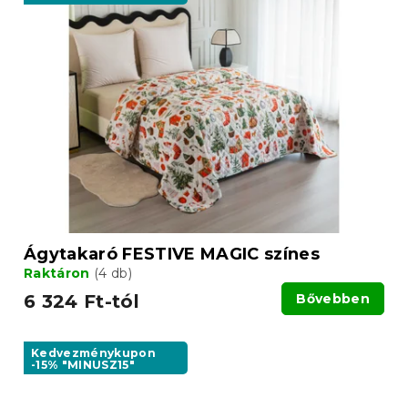
Ágytakaró FESTIVE MAGIC színes
Raktáron
(4 db)
6 324 Ft-tól
Bővebben
Kedvezménykupon
-15% "MINUSZ15"