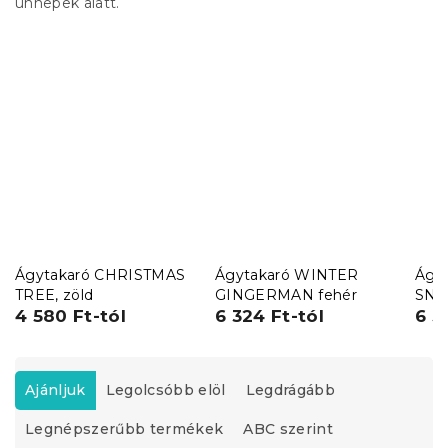
ünnepek alatt.
Ágytakaró CHRISTMAS
Ágytakaró WINTER
Ágy
TREE, zöld
GINGERMAN fehér
SNO
4 580 Ft-tól
6 324 Ft-tól
6 3
T
e
Ajánljuk
Legolcsóbb elöl
Legdrágább
r
Legnépszerűbb termékek
ABC szerint
m