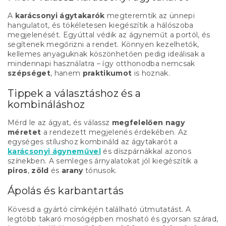
t
a
A
karácsonyi ágytakarók
megteremtik az ünnepi
i
hangulatot, és tökéletesen kiegészítik a hálószoba
r
megjelenését. Egyúttal védik az ágyneműt a portól, és
á
segítenek megőrizni a rendet. Könnyen kezelhetők,
n
kellemes anyaguknak köszönhetően pedig ideálisak a
y
mindennapi használatra – így otthonodba nemcsak
í
szépséget
, hanem
praktikumot
is hoznak.
t
á
Tippek a választáshoz és a
s
kombináláshoz
e
l
Mérd le az ágyat, és válassz
megfelelően nagy
e
méretet
a rendezett megjelenés érdekében. Az
m
egységes stílushoz kombináld az ágytakarót a
e
karácsonyi ágyneművel
és díszpárnákkal azonos
i
színekben. A semleges árnyalatokat jól kiegészítik a
piros
,
zöld
és
arany
tónusok.
Ápolás és karbantartás
Kövesd a gyártó címkéjén található útmutatást. A
legtöbb takaró mosógépben mosható és gyorsan szárad,