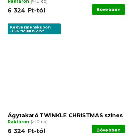
Raktáron
(>10 db)
6 324 Ft-tól
Bővebben
Kedvezménykupon
-15% "MINUSZ15"
Ágytakaró TWINKLE CHRISTMAS színes
Raktáron
(>10 db)
6 324 Ft-tól
Bővebben