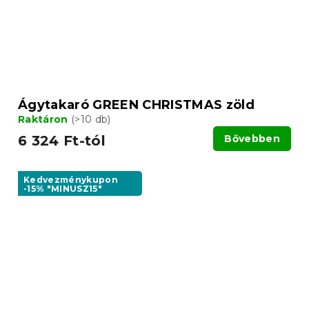
Ágytakaró GREEN CHRISTMAS zöld
Raktáron
(>10 db)
6 324 Ft-tól
Bővebben
Kedvezménykupon
-15% "MINUSZ15"