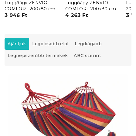
Függőágy ZENVIO
Függőágy ZENVIO
Füg
COMFORT 200x80 cm,
COMFORT 200x80 cm,
200x
piros + ingyenes táska
3 946 Ft
fehér + ingyenes táska
4 263 Ft
fehé
3 7
T
e
Ajánljuk
Legolcsóbb elöl
Legdrágább
r
Legnépszerűbb termékek
ABC szerint
m
é
k
T
e
e
k
r
r
m
e
é
n
k
d
e
e
k
z
l
é
i