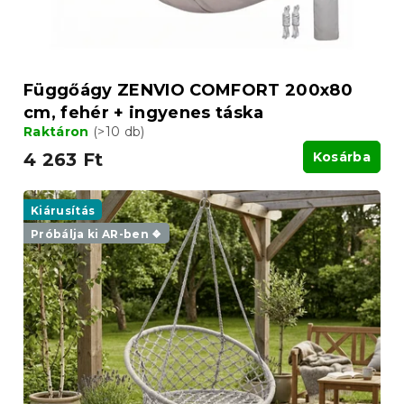
Függőágy ZENVIO COMFORT 200x80
cm, fehér + ingyenes táska
Raktáron
(>10 db)
4 263 Ft
Kosárba
Kiárusítás
Próbálja ki AR-ben ❖