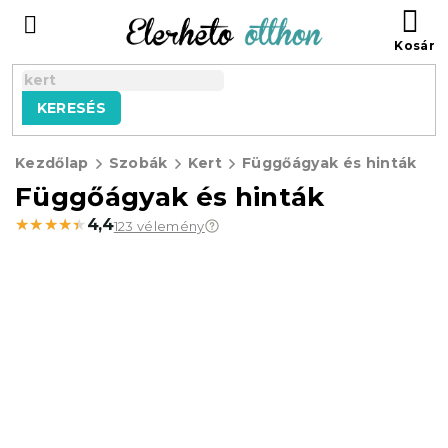
Ugrás
KO
a
fő
tartalomhoz
KERESÉS
Kezdőlap
Szobák
Kert
Függőágyak és hinták
Függőágyak és hinták
★★★★★
★★★★★
4,4
123 vélemény