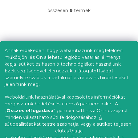
összesen
9
termék
L
i
s
t
L
a
á
i
b
r
Annak érdekében, hogy webáruházunk megfelelően
Információ az Ön számára
á
l
működjön, és Ön a lehető legjobb vásárlási élményt
n
é
Rendelés követése
kapja, sütiket és hasonló technológiákat használunk.
y
c
Ezek segítségével elemezzük a látogatottságot,
í
Szállítási lehetőségek
t
személyre szabjuk a tartalmat és releváns hirdetéseket
Fizetési lehetőségek
á
jelenítünk meg.
Reklamáció és áruvisszaküldés
s
e
Elérhetőség
Weboldalunk használatával kapcsolatos információkat
l
Általános szerződési feltételek
megosztunk hirdetési és elemző partnereinkkel. A
e
Adatvédelmi nyilatkozat
„
Összes elfogadása
” gombra kattintva Ön hozzájárul
m
minden választható süti feldolgozásához.
A
Blog
e
i
sütibeállításokat
testre szabhatja, vagy a sütiket teljesen
Partnereinknek
elutasíthatja
a „Sütibeállítások” menüben. További információkat a