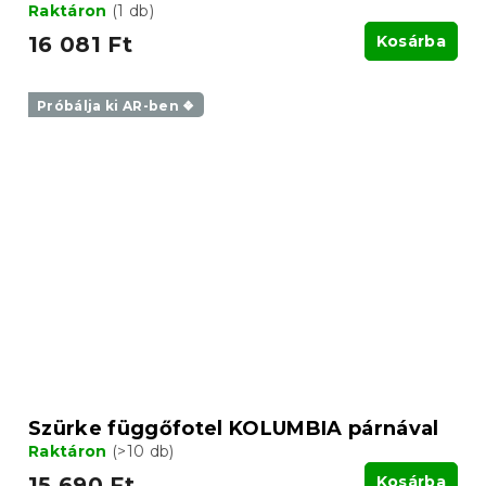
Raktáron
(1 db)
16 081 Ft
Kosárba
Próbálja ki AR-ben ❖
Szürke függőfotel KOLUMBIA párnával
Raktáron
(>10 db)
15 690 Ft
Kosárba