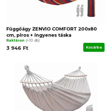
s
s
e
t
á
j
a
Függőágy ZENVIO COMFORT 200x80
cm, piros + ingyenes táska
Raktáron
(>10 db)
3 946 Ft
Kosárba