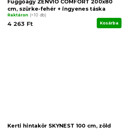
Függőágy ZENVIO COMFORT 200x80
cm, szürke-fehér + ingyenes táska
Raktáron
(>10 db)
4 263 Ft
Kosárba
Kerti hintakör SKYNEST 100 cm, zöld