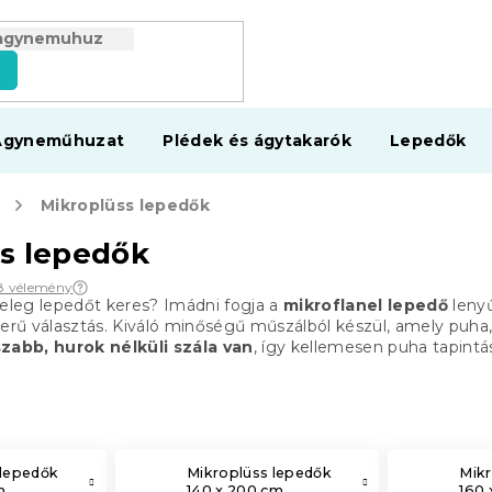
s
Ágyneműhuzat
Plédek és ágytakarók
Lepedők
Mikroplüss lepedők
s lepedők
8 vélemény
leg lepedőt keres? Imádni fogja a
mikroflanel lepedő
lenyű
rű választás. Kiváló minőségű műszálból készül, amely puh
zabb, hurok nélküli szála van
, így kellemesen puha tapintá
 lepedők
Mikroplüss lepedők
Mikr
m
140 x 200 cm
160 