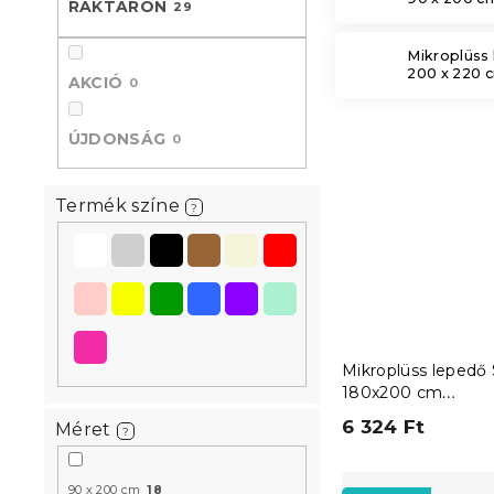
RAKTÁRON
29
l
Mikroplüss
200 x 220 
AKCIÓ
0
ÚJDONSÁG
0
Termék színe
?
Mikroplüss lepedő
180x200 cm
sötétszürke
6 324 Ft
Méret
?
T
90 x 200 cm
18