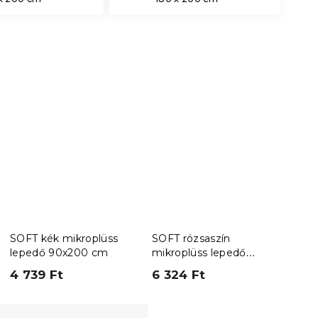
SOFT kék mikroplüss
SOFT rózsaszín
Mikr
lepedő 90x200 cm
mikroplüss lepedő
GLE
180x200 cm
cm z
4 739 Ft
6 324 Ft
5 6