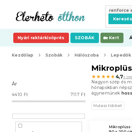
Ugrás
a
fő
Keresé
tartalomhoz
Nyári raktárkisöprés
SZOBÁK
Kert
Kezdőlap
Szobák
Hálószoba
Lepedők
O
Mikroplüs
l
★★★★★
★★★★★
4,7
3 28
d
Nagyon szép és me
Ár
a
hónapokban népsze
l
ágyneműnek
hoss
4410
Ft
7117
Ft
s
ó
p
a
n
Mikroplüss
e
90 x 200 c