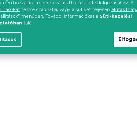
tva Ön hozzájárul minden választható süti feldolgozásához.
A
llításokat
testre szabhatja, vagy a sütiket teljesen
elutasíthatj
eállítások” menüben. További információkat a
Süti-kezelési
oztatóban
talál.
Elfog
lítások
 lepedő SOFT
Mikroplüss lepedő SOF
 mustár
180x200 cm sárga
db)
Raktáron
(>10 db)
6 324 Ft