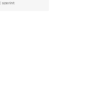
 szerint
epedő
SOFT kék mikroplüss lepedő
90x200 cm
Raktáron
(>10 db)
4 739 Ft