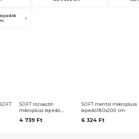
 lepedők
cm
 SOFT
SOFT rózsaszín
SOFT mentol mikroplüss
mikroplüss lepedő
lepedő180x200 cm
90x200 cm
4 739 Ft
6 324 Ft