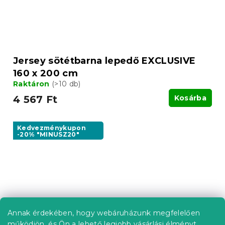
Jersey sötétbarna lepedő EXCLUSIVE
160 x 200 cm
Raktáron
(>10 db)
4 567 Ft
Kosárba
Kedvezménykupon
-20% "MINUSZ20"
Annak érdekében, hogy webáruházunk megfelelően
működjön, és Ön a lehető legjobb vásárlási élményt