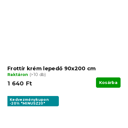
Frottír krém lepedő 90x200 cm
Raktáron
(>10 db)
1 640 Ft
Kosárba
Kedvezménykupon
-20% "MINUSZ20"