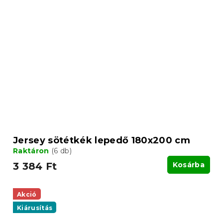
Jersey sötétkék lepedő 180x200 cm
Raktáron
(6 db)
3 384 Ft
Kosárba
Akció
Kiárusítás