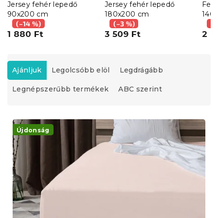
Jersey fehér lepedő
Jersey fehér lepedő
Feh
90x200 cm
180x200 cm
140
(–14 %)
(–3 %)
(–
1 880 Ft
3 509 Ft
2 0
T
e
Ajánljuk
Legolcsóbb elöl
Legdrágább
r
Legnépszerűbb termékek
ABC szerint
m
é
k
T
e
e
Újdonság
k
r
r
m
e
é
n
k
d
e
e
k
z
l
é
i