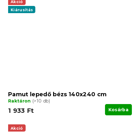
Akció
Kiárusítás
Pamut lepedő bézs 140x240 cm
Raktáron
(>10 db)
1 933 Ft
Kosárba
Akció