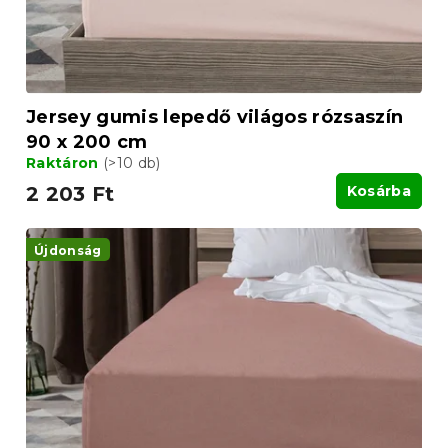
s
s
e
t
á
j
a
Jersey gumis lepedő világos rózsaszín
90 x 200 cm
Raktáron
(>10 db)
2 203 Ft
Kosárba
Újdonság