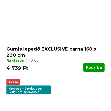
Gumis lepedő EXCLUSIVE barna 160 x
200 cm
Raktáron
(>10 db)
4 739 Ft
Kosárba
Akció
Kedvezménykupon
-20% "MINUSZ20"