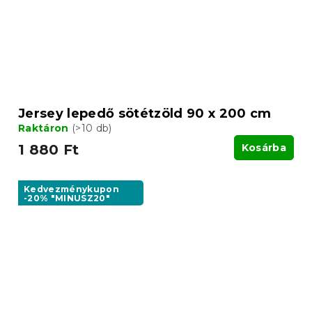
Jersey lepedő sötétzöld 90 x 200 cm
Raktáron
(>10 db)
1 880 Ft
Kosárba
Kedvezménykupon
-20% "MINUSZ20"