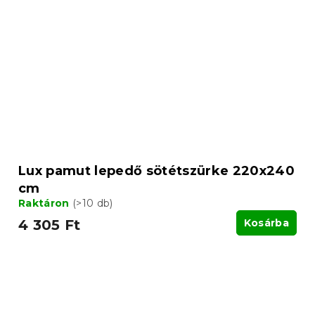
Lux pamut lepedő sötétszürke 220x240
cm
Raktáron
(>10 db)
4 305 Ft
Kosárba