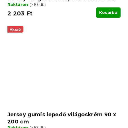
Raktáron
(>10 db)
2 203 Ft
Kosárba
Akció
Jersey gumis lepedő világoskrém 90 x
200 cm
Raktáron
(>10 db)