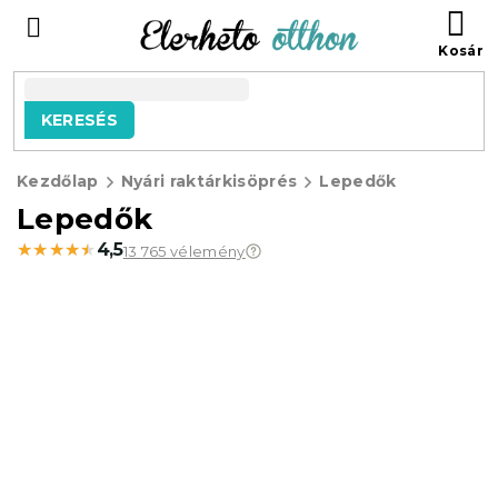
Ugrás
KO
a
fő
tartalomhoz
KERESÉS
Kezdőlap
Nyári raktárkisöprés
Lepedők
Lepedők
★★★★★
★★★★★
4,5
13 765 vélemény