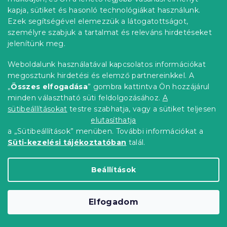
kapja, sütiket és hasonló technológiákat használunk.
Ezek segítségével elemezzük a látogatottságot,
személyre szabjuk a tartalmat és releváns hirdetéseket
jelenítünk meg.
Jersey világoskék lepedő EXCLUSIVE
180x200 cm
Weboldalunk használatával kapcsolatos információkat
megosztunk hirdetési és elemző partnereinkkel. A
Raktáron
(>10 db)
„
Összes elfogadása
” gombra kattintva Ön hozzájárul
4 468 Ft
Kosárba
minden választható süti feldolgozásához.
A
sütibeállításokat
testre szabhatja, vagy a sütiket teljesen
elutasíthatja
a „Sütibeállítások” menüben. További információkat a
Süti-kezelési tájékoztatóban
talál.
Beállítások
Elfogadom