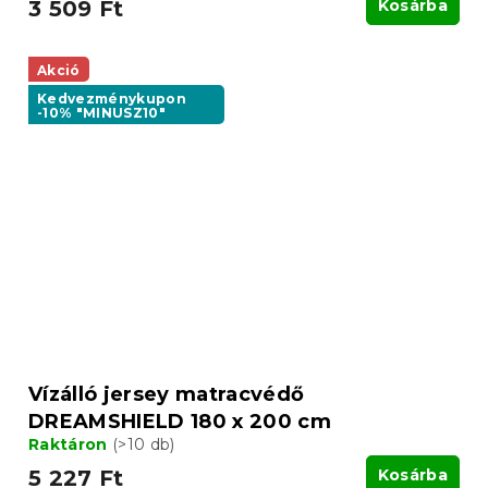
3 509 Ft
Kosárba
Akció
Kedvezménykupon
-10% "MINUSZ10"
Vízálló jersey matracvédő
DREAMSHIELD 180 x 200 cm
Raktáron
(>10 db)
5 227 Ft
Kosárba