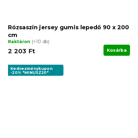
Rózsaszín jersey gumis lepedő 90 x 200
cm
Raktáron
(>10 db)
2 203 Ft
Kosárba
Kedvezménykupon
-20% "MINUSZ20"