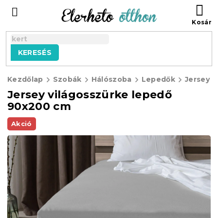
Ugrás
KO
a
fő
tartalomhoz
KERESÉS
Kezdőlap
Szobák
Hálószoba
Lepedők
Jersey 
Jersey világosszürke lepedő
90x200 cm
Akció