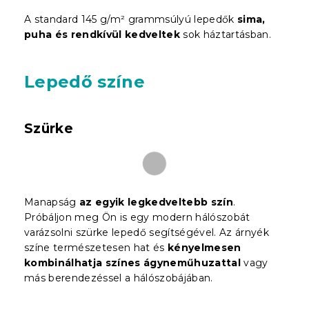
A standard 145 g/m² grammsúlyú lepedők
sima,
puha és rendkívül kedveltek
sok háztartásban.
Lepedő színe
Szürke
Manapság
az egyik legkedveltebb szín
.
Próbáljon meg Ön is egy modern hálószobát
varázsolni szürke lepedő segítségével. Az árnyék
színe természetesen hat és
kényelmesen
kombinálhatja színes ágyneműhuzattal
vagy
más berendezéssel a hálószobájában.