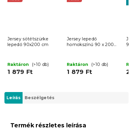
-1
Jersey sötétszürke
Jersey lepedő
Je
lepedő 90x200 cm
homokszínű 90 x 200
90
cm
Raktáron
(>10 db)
Raktáron
(>10 db)
Ra
1 879 Ft
1 879 Ft
2 
Leírás
Beszélgetés
Termék részletes leírása