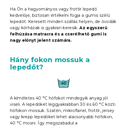
Ha Ön a h
agyományos vagy frottír lepedő
kedvelője, biztosan értékelni fogja a gumis szélű
lepedőt. Keresett minden szállás helyen, de óvodák
vagy kórházak is gyakran keresik.
Az egyszerű
felhúzása matracra és a cserélhető gumi is
nagy előnyt jelent
számára
.
Hány fokon mossuk a
lepedőt?
A kíméletes 40 °C hőfokot mindegyik anyag jól
viseli. A lepedőket leggyakrabban 30 és 60 °C közti
hőfokon mossuk. Szatén, mikroflanel, frottír, jersey
vagy krepp lepedőket lehet alacsonyabb hőfokon,
40 °C mosni. Így megszabadul a