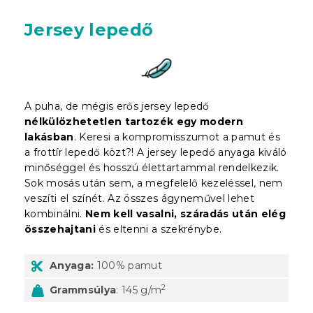
Jersey lepedő
A puha, de mégis erős jersey lepedő
nélkülözhetetlen tartozék egy modern
lakásban
. Keresi a kompromisszumot a pamut és
a frottír lepedő közt?! A jersey lepedő anyaga kiváló
minőséggel és hosszú élettartammal rendelkezik.
Sok mosás után sem, a megfelelő kezeléssel, nem
veszíti el színét. Az összes ágyneművel lehet
kombinálni.
Nem kell vasalni, száradás után elég
összehajtani
és eltenni a szekrénybe.
Anyaga:
100% pamut
2
Grammsúlya
: 145 g/m