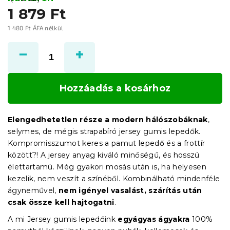
1 879 Ft
1 480 Ft ÁFA nélkül
Egységár:
Hozzáadás a kosárhoz
Elengedhetetlen része a modern hálószobáknak
,
selymes, de mégis strapabíró jersey gumis lepedők.
Kompromisszumot keres a pamut lepedő és a frottír
között?! A jersey anyag kiváló minőségű, és hosszú
élettartamú. Még gyakori mosás után is, ha helyesen
kezelik, nem veszít a színéből. Kombinálható mindenféle
ágyneművel,
nem igényel vasalást, szárítás után
csak össze kell hajtogatni
.
A mi Jersey gumis lepedőink
egyágyas ágyakra
100%