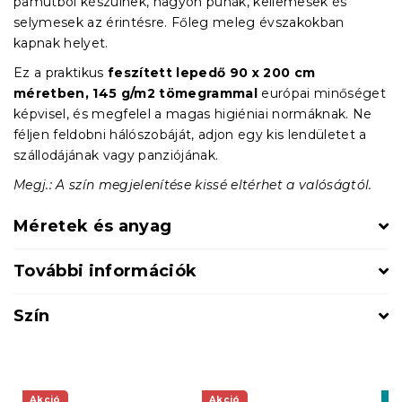
pamutból készülnek, nagyon puhák, kellemesek és
selymesek az érintésre. Főleg meleg évszakokban
kapnak helyet.
Ez a praktikus
feszített lepedő
90 x 200 cm
méretben, 145 g/m2 tömegrammal
európai minőséget
képvisel, és megfelel a magas higiéniai normáknak. Ne
féljen feldobni hálószobáját, adjon egy kis lendületet a
szállodájának vagy panziójának.
Megj.: A szín megjelenítése kissé eltérhet a valóságtól.
Méretek és anyag
További információk
Szín
Akció
Akció
K