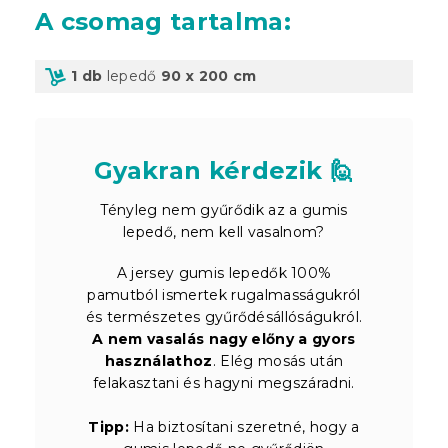
A csomag tartalma
:
1 db
lepedő
90 x 200 cm
Gyakran kérdezik 🙋
Tényleg nem gyűrődik az a gumis
lepedő, nem kell vasalnom?
A jersey gumis lepedők 100%
pamutból ismertek rugalmasságukról
és természetes gyűrődésállóságukról.
A nem vasalás nagy előny a gyors
használathoz
. Elég mosás után
felakasztani és hagyni megszáradni.
Tipp:
Ha biztosítani szeretné, hogy a