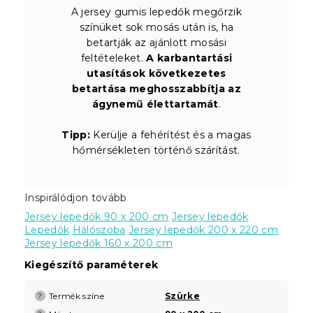
A jersey gumis lepedők megőrzik
színüket sok mosás után is, ha
betartják az ajánlott mosási
feltételeket.
A karbantartási
utasítások következetes
betartása meghosszabbítja az
ágynemű élettartamát
.
Tipp:
Kerülje a fehérítést és a magas
hőmérsékleten történő szárítást.
Inspirálódjon tovább
Jersey lepedők 90 x 200 cm
Jersey lepedők
Lepedők
Hálószoba
Jersey lepedők 200 x 220 cm
Jersey lepedők 160 x 200 cm
Kiegészítő paraméterek
Termék színe
Szürke
?