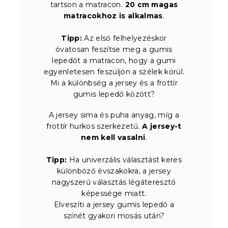
tartson a matracon.
20 cm magas
matracokhoz is alkalmas
.
Tipp:
Az első felhelyezéskor
óvatosan feszítse meg a gumis
lepedőt a matracon, hogy a gumi
egyenletesen feszüljön a szélek körül.
Mi a különbség a jersey és a frottír
gumis lepedő között?
A jersey sima és puha anyag, míg a
frottír hurkos szerkezetű.
A jersey-t
nem kell vasalni
.
Tipp:
Ha univerzális választást keres
különböző évszakokra, a jersey
nagyszerű választás légáteresztő
képessége miatt.
Elveszíti a jersey gumis lepedő a
színét gyakori mosás után?