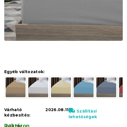
Egyéb változatok:
Várható
2026.08.11
Szállítási
kézbesítés:
lehetőségek
Raktáron
(>10 db)