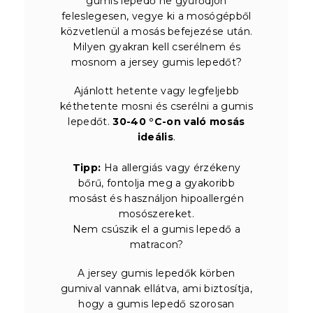
gumis lepedő ne gyűrődjön
feleslegesen, vegye ki a mosógépből
közvetlenül a mosás befejezése után.
Milyen gyakran kell cserélnem és
mosnom a jersey gumis lepedőt?
Ajánlott hetente vagy legfeljebb
kéthetente mosni és cserélni a gumis
lepedőt.
30-40 °C-on való mosás
ideális
.
Tipp:
Ha allergiás vagy érzékeny
bőrű, fontolja meg a gyakoribb
mosást és használjon hipoallergén
mosószereket.
Nem csúszik el a gumis lepedő a
matracon?
A jersey gumis lepedők körben
gumival vannak ellátva, ami biztosítja,
hogy a gumis lepedő szorosan