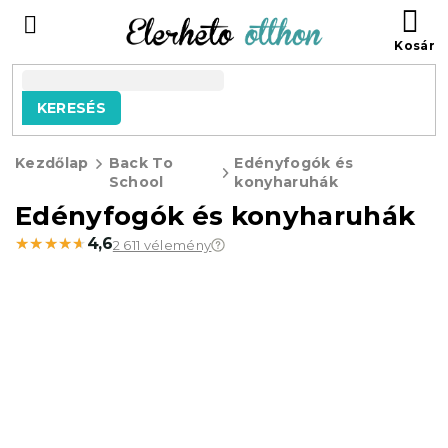
Ugrás
KO
a
fő
tartalomhoz
KERESÉS
Kezdőlap
Back To
Edényfogók és
School
konyharuhák
Edényfogók és konyharuhák
★★★★★
★★★★★
4,6
2 611 vélemény