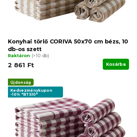
é
i
s
s
e
t
á
j
a
Konyhai törlő CORIVA 50x70 cm bézs, 10
db-os szett
Raktáron
(>10 db)
2 861 Ft
Kosárba
Újdonság
Kedvezménykupon
-10% "BTS10"