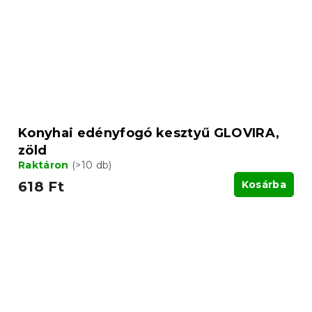
Konyhai edényfogó kesztyű GLOVIRA,
zöld
Raktáron
(>10 db)
618 Ft
Kosárba