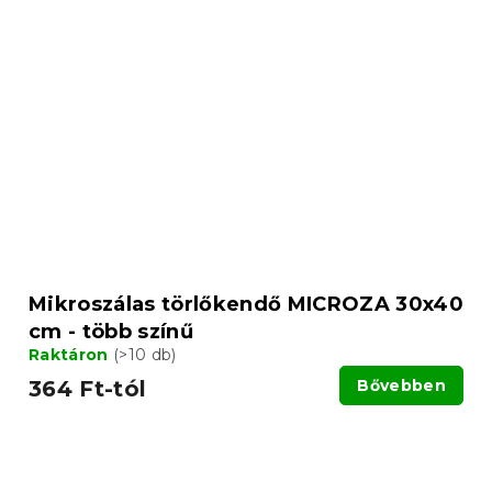
Mikroszálas törlőkendő MICROZA 30x40
cm - több színű
Raktáron
(>10 db)
364 Ft-tól
Bővebben