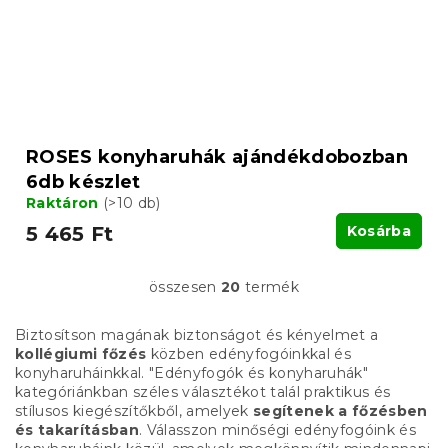
ROSES konyharuhák ajándékdobozban
6db készlet
Raktáron
(>10 db)
5 465 Ft
Kosárba
összesen
20
termék
L
i
s
Biztosítson magának biztonságot és kényelmet a
t
kollégiumi főzés
közben edényfogóinkkal és
a
konyharuháinkkal. "Edényfogók és konyharuhák"
i
kategóriánkban széles választékot talál praktikus és
r
stílusos kiegészítőkből, amelyek
segítenek a főzésben
á
és takarításban
. Válasszon minőségi edényfogóink és
n