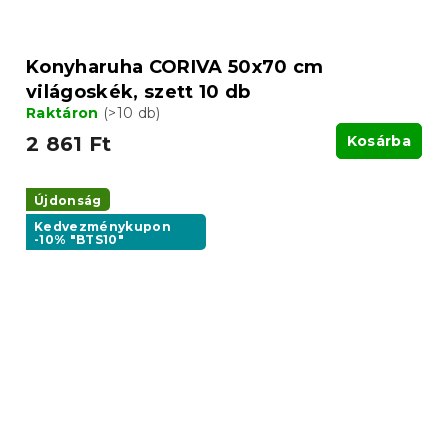
Konyharuha CORIVA 50x70 cm
világoskék, szett 10 db
Raktáron
(>10 db)
2 861 Ft
Kosárba
Újdonság
Kedvezménykupon
-10% "BTS10"