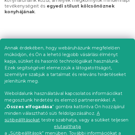
konyharuháink közül, amelyek megkönnyítik mindennapi
y
tevékenységeit és
egyedi stílust kölcsönöznek
í
konyhájának
.
t
á
s
L
e
á
l
b
e
Annak érdekében, hogy webáruházunk megfelelően
Információ az Ön számára
m
l
működjön, és Ön a lehető legjobb vásárlási élményt
e
é
Rendelés követése
kapja, sütiket és hasonló technológiákat használunk.
i
c
Ezek segítségével elemezzük a látogatottságot,
Szállítási lehetőségek
személyre szabjuk a tartalmat és releváns hirdetéseket
Fizetési lehetőségek
jelenítünk meg.
Reklamáció és áruvisszaküldés
Elérhetőség
Weboldalunk használatával kapcsolatos információkat
Általános szerződési feltételek
megosztunk hirdetési és elemző partnereinkkel. A
Adatvédelmi nyilatkozat
„
Összes elfogadása
” gombra kattintva Ön hozzájárul
minden választható süti feldolgozásához.
A
Blog
sütibeállításokat
testre szabhatja, vagy a sütiket teljesen
Partnereinknek
elutasíthatja
a „Sütibeállítások” menüben. További információkat a