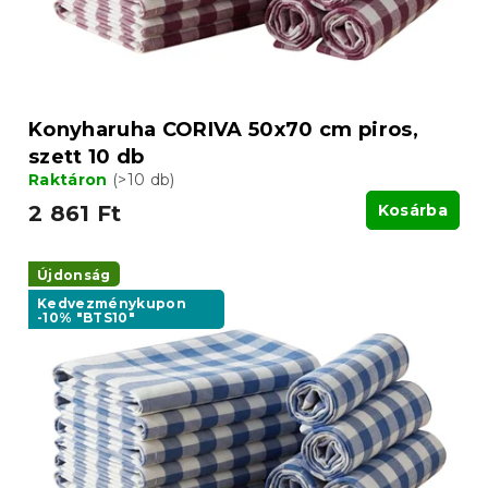
Konyharuha CORIVA 50x70 cm piros,
szett 10 db
Raktáron
(>10 db)
2 861 Ft
Kosárba
Újdonság
Kedvezménykupon
-10% "BTS10"