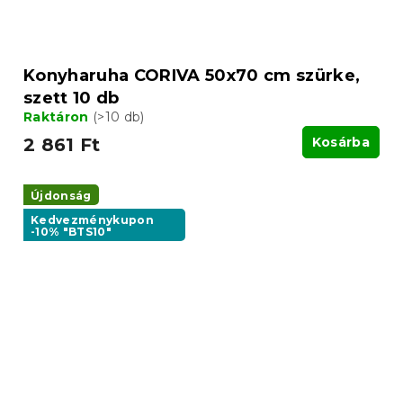
Konyharuha CORIVA 50x70 cm szürke,
szett 10 db
Raktáron
(>10 db)
2 861 Ft
Kosárba
Újdonság
Kedvezménykupon
-10% "BTS10"