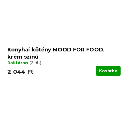
Konyhai kötény MOOD FOR FOOD,
krém színű
Raktáron
(2 db)
2 044 Ft
Kosárba