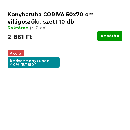
Konyharuha CORIVA 50x70 cm
világoszöld, szett 10 db
Raktáron
(>10 db)
2 861 Ft
Kosárba
Akció
Kedvezménykupon
-10% "BTS10"