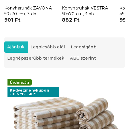
Konyharuhák ZAVONA
Konyharuhák VESTRA
Kon
50x70 cm, 3 db
50x70 cm, 3 db
45x6
901 Ft
882 Ft
kész
997
vált
T
e
Ajánljuk
Legolcsóbb elöl
Legdrágább
r
Legnépszerűbb termékek
ABC szerint
m
é
k
T
e
e
Újdonság
k
r
r
Kedvezménykupon
-10% "BTS10"
m
e
é
n
k
d
e
e
k
z
l