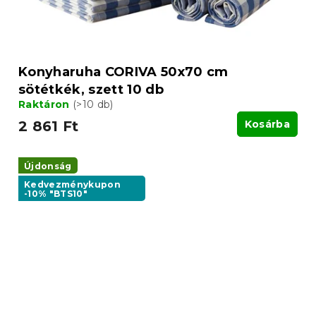
Konyharuha CORIVA 50x70 cm
sötétkék, szett 10 db
Raktáron
(>10 db)
2 861 Ft
Kosárba
Újdonság
Kedvezménykupon
-10% "BTS10"