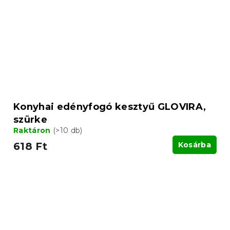
Konyhai edényfogó kesztyű GLOVIRA,
szürke
Raktáron
(>10 db)
618 Ft
Kosárba