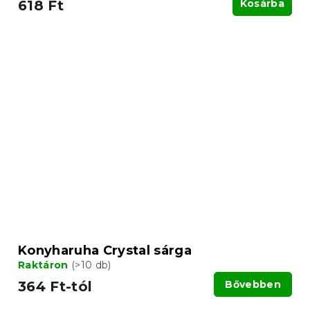
618 Ft
Kosárba
Konyharuha Crystal sárga
Raktáron
(>10 db)
364 Ft-tól
Bővebben