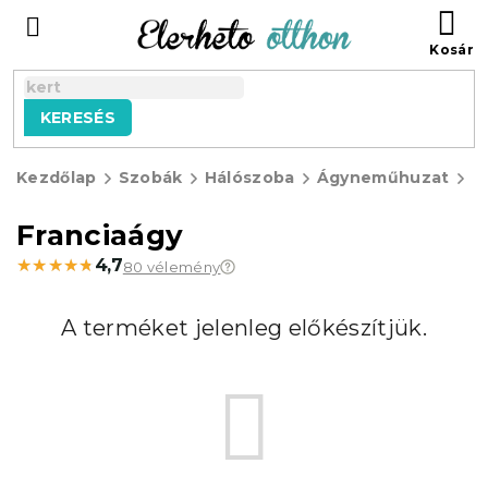
Ugrás
KO
a
fő
tartalomhoz
KERESÉS
Kezdőlap
Szobák
Hálószoba
Ágyneműhuzat
K
á
Franciaágy
★★★★★
★★★★★
4,7
80 vélemény
A terméket jelenleg előkészítjük.