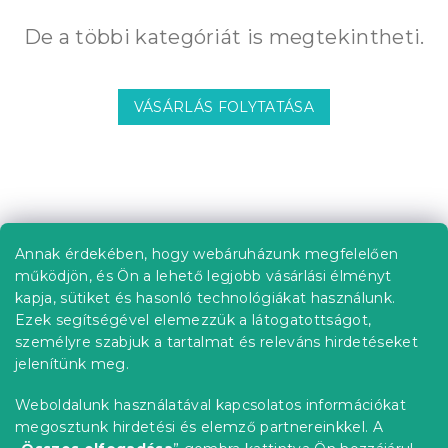
De a többi kategóriát is megtekintheti.
VÁSÁRLÁS FOLYTATÁSA
L
á
b
Annak érdekében, hogy webáruházunk megfelelően
Információ az Ön számára
l
működjön, és Ön a lehető legjobb vásárlási élményt
é
Rendelés követése
kapja, sütiket és hasonló technológiákat használunk.
c
Ezek segítségével elemezzük a látogatottságot,
Szállítási lehetőségek
személyre szabjuk a tartalmat és releváns hirdetéseket
Fizetési lehetőségek
jelenítünk meg.
Reklamáció és áruvisszaküldés
Elérhetőség
Weboldalunk használatával kapcsolatos információkat
Általános szerződési feltételek
megosztunk hirdetési és elemző partnereinkkel. A
Adatvédelmi nyilatkozat