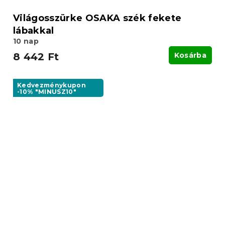
Világosszürke OSAKA szék fekete
lábakkal
10 nap
8 442 Ft
Kosárba
Kedvezménykupon
-10% "MINUSZ10"