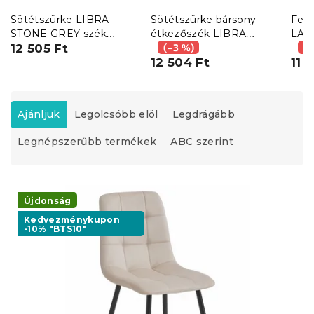
Sötétszürke LIBRA
Sötétszürke bársony
Feke
STONE GREY szék
étkezőszék LIBRA
LAV
fekete lábakkal
12 505 Ft
fekete lábakkal
(–3 %)
lába
(–
12 504 Ft
11 
T
e
Ajánljuk
Legolcsóbb elöl
Legdrágább
r
Legnépszerűbb termékek
ABC szerint
m
é
k
T
e
e
Újdonság
k
r
r
Kedvezménykupon
-10% "BTS10"
m
e
é
n
k
d
e
e
k
z
l