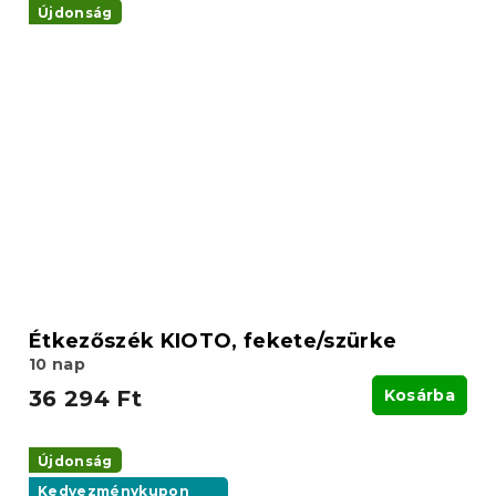
Újdonság
Étkezőszék KIOTO, fekete/szürke
10 nap
36 294 Ft
Kosárba
Újdonság
Kedvezménykupon