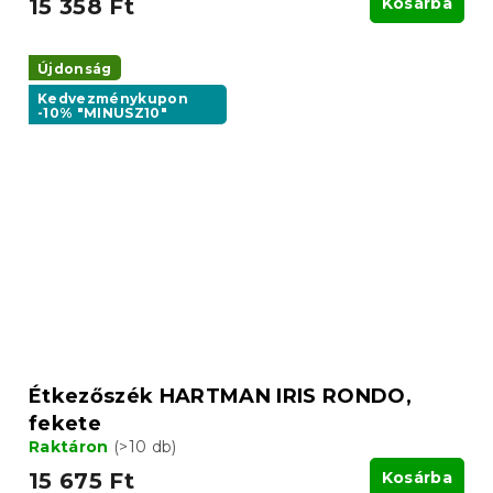
15 358 Ft
Kosárba
Újdonság
Kedvezménykupon
-10% "MINUSZ10"
Étkezőszék HARTMAN IRIS RONDO,
fekete
Raktáron
(>10 db)
15 675 Ft
Kosárba