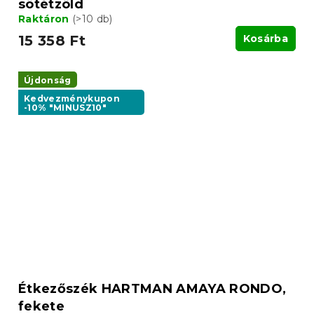
sötétzöld
Raktáron
(>10 db)
15 358 Ft
Kosárba
Újdonság
Kedvezménykupon
-10% "MINUSZ10"
Étkezőszék HARTMAN AMAYA RONDO,
fekete