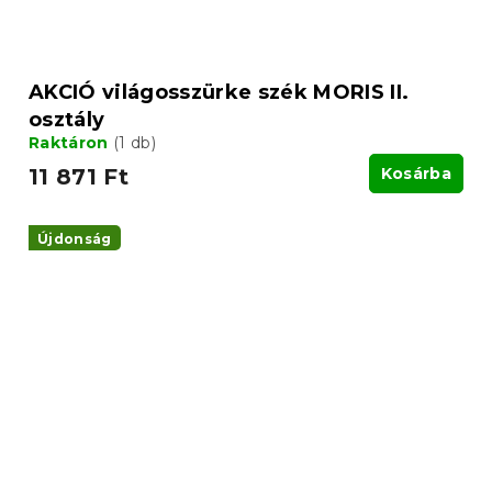
AKCIÓ világosszürke szék MORIS II.
osztály
Raktáron
(1 db)
11 871 Ft
Kosárba
Újdonság