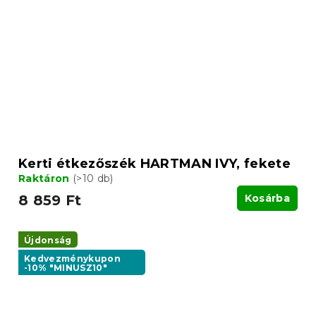
Kerti étkezőszék HARTMAN IVY, fekete
Raktáron
(>10 db)
8 859 Ft
Kosárba
Újdonság
Kedvezménykupon
-10% "MINUSZ10"