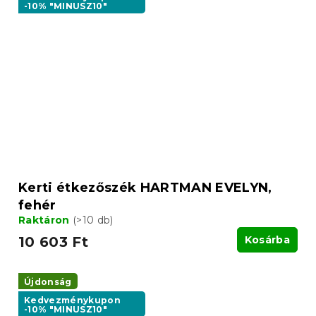
-10% "MINUSZ10"
Kerti étkezőszék HARTMAN EVELYN,
fehér
Raktáron
(>10 db)
10 603 Ft
Kosárba
Újdonság
Kedvezménykupon
-10% "MINUSZ10"