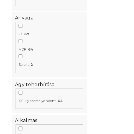
Újdonság
Anyaga
Próbálja ki AR
Kedvezményk
-10% "MINUSZ1
Fa
67
MDF
64
Sololit
2
IKAROS ágy 
Ágy teherbírása
fehér
4 hét
120 kg személyenként
64
35 421 Ft-t
Alkalmas
Újdonság
Próbálja ki AR