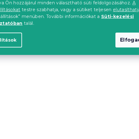
tva Ön hozzájárul minden választható süti feldolgozásához.
A
llításokat
testre szabhatja, vagy a sütiket teljesen
elutasíthatj
eállítások” menüben. További információkat a
Süti-kezelési
oztatóban
talál.
 140 x 200 cm,
IKAROS ágy 140 x 200 
Elfog
lítások
fehér/trüffel tölgy
db)
Raktáron
(>10 db)
ól
39 933 Ft-tól
Kedvezménykupon
-10% "MINUSZ10"
-ben ❖
upon
0"