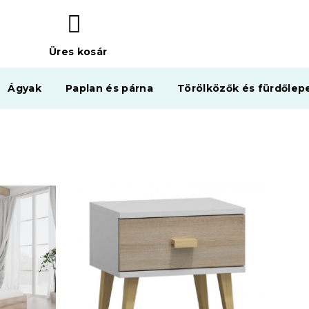
Üres kosár
KOSÁR
Ágyak
Paplan és párna
Törölközők és fürdőlep