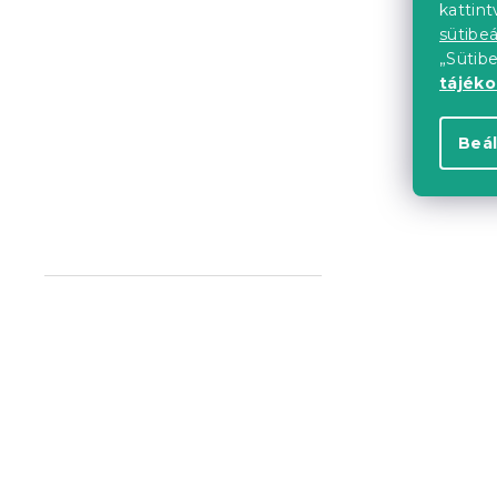
kattin
sütibeá
„Sütib
tájék
IKAROS ágy
Beál
fehér
Raktáron
(>10 
39 933 Ft-t
Újdonság
Próbálja ki AR
Kedvezményk
-10% "MINUSZ1