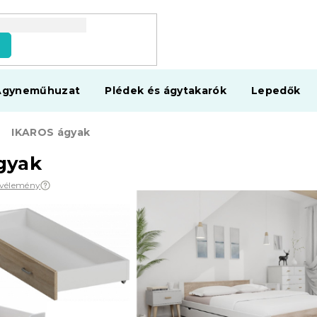
s
Ágyneműhuzat
Plédek és ágytakarók
Lepedők
IKAROS ágyak
gyak
 vélemény