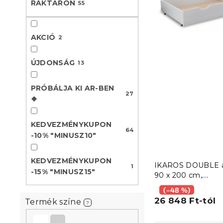
RAKTÁRON
55
l
AKCIÓ
2
ÚJDONSÁG
13
PRÓBÁLJA KI AR-BEN
27
❖
KEDVEZMÉNYKUPON
64
-10% "MINUSZ10"
KEDVEZMÉNYKUPON
IKAROS DOUBLE 
1
-15% "MINUSZ15"
90 x 200 cm,
fehér/sonoma tölg
(–48 %)
26 848 Ft-tól
Termék színe
?