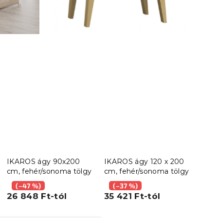
IKAROS ágy 90x200
IKAROS ágy 120 x 200
IKA
cm, fehér/sonoma tölgy
cm, fehér/sonoma tölgy
140 
fehé
(–47 %)
(–37 %)
(–
26 848 Ft-tól
35 421 Ft-tól
39 