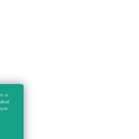
Kedvezménykupon
-10% "MINUSZ10"
cm,
IKAROS ágy 140 x 200 cm,
artisan tölgy/fehér
Raktáron
(1 db)
39 933 Ft-tól
n a
iákat
Újdonság
lyre
Próbálja ki AR-ben ❖
Kedvezménykupon
-10% "MINUSZ10"
a