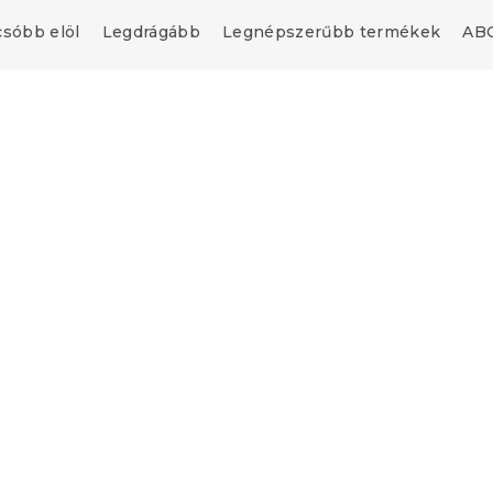
csóbb elöl
Legdrágább
Legnépszerűbb termékek
ABC
Újdonság
-ben ❖
Próbálja ki AR-ben ❖
upon
Kedvezménykupon
0"
-10% "MINUSZ10"
 120 x 200 cm,
IKAROS ágy 120 x 200 c
gy/szürke
antracit/fehér
db)
Raktáron
(7 db)
ól
35 421 Ft-tól