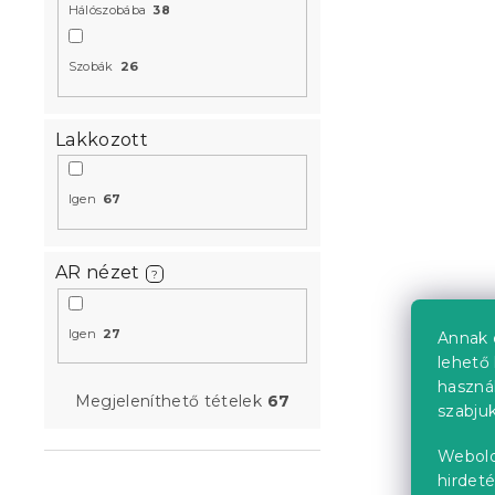
Hálószobába
38
Kedvezményk
-10% "MINUSZ1
Szobák
26
Lakkozott
Igen
67
IKAROS ágy 
tölgy artis
4 hét
AR nézet
?
35 421 Ft-t
Igen
27
Annak 
lehető 
Újdonság
haszná
Megjeleníthető tételek
67
Próbálja ki AR
szabjuk
Kedvezményk
-10% "MINUSZ1
Webold
hirdeté