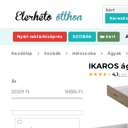
Ugrás
a
fő
Keresé
tartalomhoz
Nyári raktárkisöprés
SZOBÁK
Kert
Kezdőlap
Szobák
Hálószoba
Ágyak
O
IKAROS á
l
★★★★★
★★★★★
4,1
2 271
d
Ár
a
l
22029
Ft
165555
Ft
s
ó
p
a
n
e