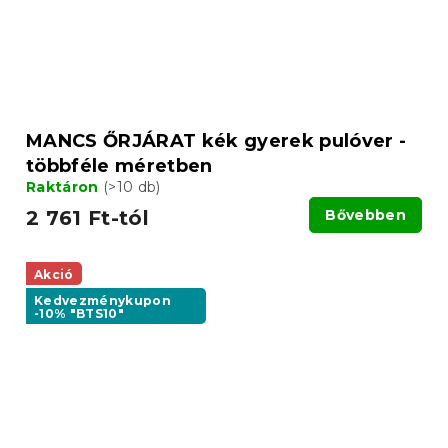
MANCS ŐRJÁRAT kék gyerek pulóver -
többféle méretben
Raktáron
(>10 db)
2 761 Ft-tól
Bővebben
Akció
Kedvezménykupon
-10% "BTS10"