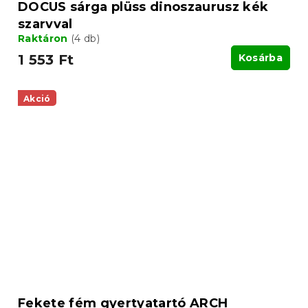
DOCUS sárga plüss dinoszaurusz kék
szarvval
Raktáron
(4 db)
1 553 Ft
Kosárba
Akció
Fekete fém gyertyatartó ARCH