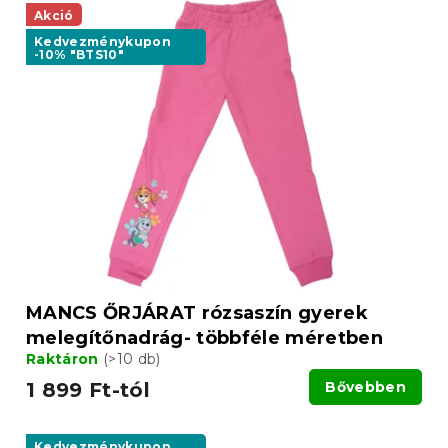
Akció
Kedvezménykupon
-10% "BTS10"
MANCS ŐRJÁRAT rózsaszín gyerek
melegítőnadrág- többféle méretben
Raktáron
(>10 db)
1 899 Ft-tól
Bővebben
Kedvezménykupon