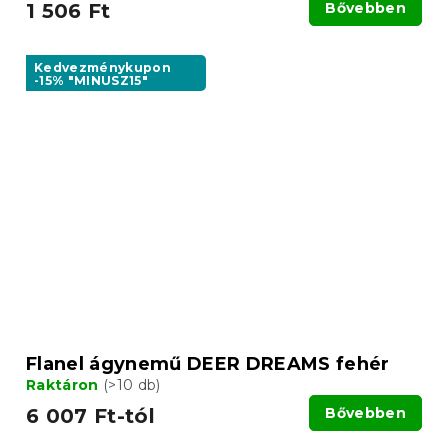
1 506 Ft
Bővebben
Kedvezménykupon
-15% "MINUSZ15"
Flanel ágynemű DEER DREAMS fehér
Raktáron
(>10 db)
6 007 Ft-tól
Bővebben