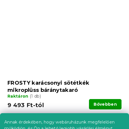
FROSTY karácsonyi sötétkék
mikroplüss báránytakaró
Raktáron
(1 db)
9 493 Ft-tól
Bővebben
Annak érdekében, hogy webáruházunk megfelelően
működjön, és Ön a lehető legjobb vásárlási élményt