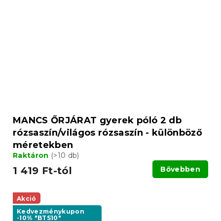
MANCS ŐRJÁRAT gyerek póló 2 db
rózsaszín/világos rózsaszín - különböző
méretekben
Raktáron
(>10 db)
1 419 Ft-tól
Bővebben
Akció
Kedvezménykupon
-10% "BTS10"