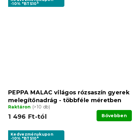
-10% "BTS10"
PEPPA MALAC világos rózsaszín gyerek
melegítőnadrág - többféle méretben
Raktáron
(>10 db)
1 496 Ft-tól
Bővebben
Kedvezménykupon
-10% "BTS10"