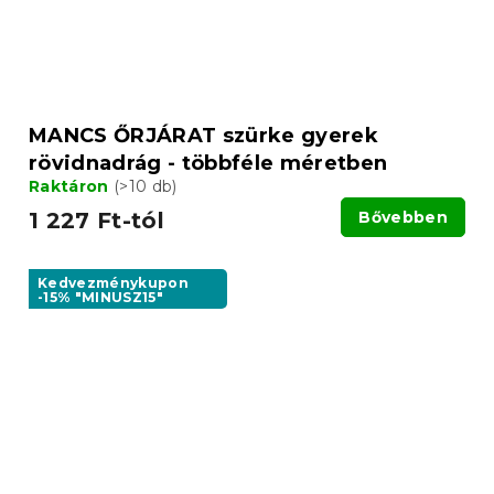
MANCS ŐRJÁRAT szürke gyerek
rövidnadrág - többféle méretben
Raktáron
(>10 db)
1 227 Ft-tól
Bővebben
Kedvezménykupon
-15% "MINUSZ15"