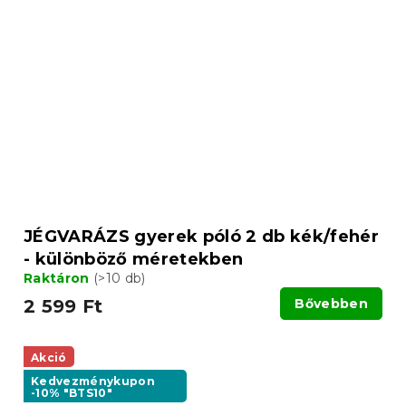
JÉGVARÁZS gyerek póló 2 db kék/fehér
- különböző méretekben
Raktáron
(>10 db)
2 599 Ft
Bővebben
Akció
Kedvezménykupon
-10% "BTS10"