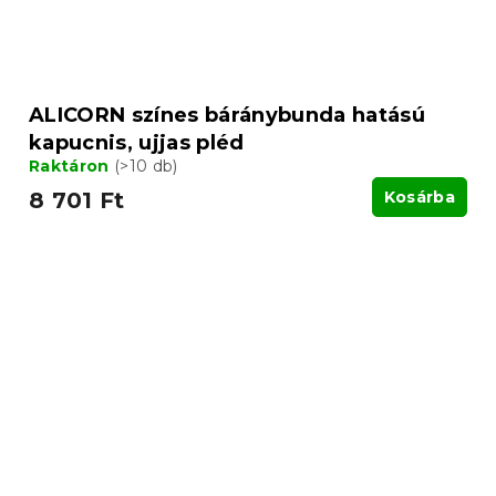
ALICORN színes báránybunda hatású
kapucnis, ujjas pléd
Raktáron
(>10 db)
8 701 Ft
Kosárba