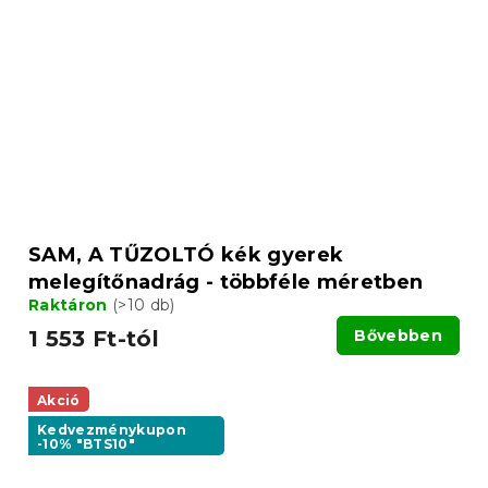
SAM, A TŰZOLTÓ kék gyerek
melegítőnadrág - többféle méretben
Raktáron
(>10 db)
1 553 Ft-tól
Bővebben
Akció
Kedvezménykupon
-10% "BTS10"