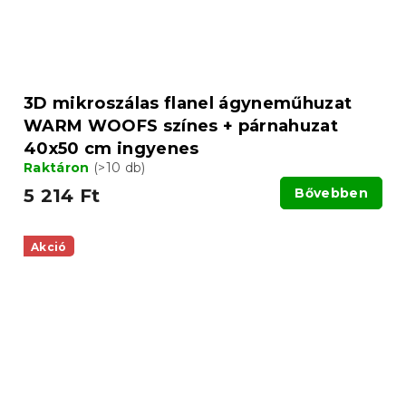
3D mikroszálas flanel ágyneműhuzat
WARM WOOFS színes + párnahuzat
40x50 cm ingyenes
Raktáron
(>10 db)
5 214 Ft
Bővebben
Akció