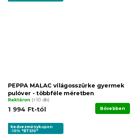
PEPPA MALAC világosszürke gyermek
pulóver - többféle méretben
Raktáron
(>10 db)
1 994 Ft-tól
Bővebben
Kedvezménykupon
-10% "BTS10"