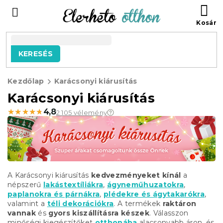
Ugrás
KO
a
fő
tartalomhoz
KERESÉS
Kezdőlap
Karácsonyi kiárusítás
Karácsonyi kiárusítás
★★★★★
★★★★★
4,8
2 105 vélemény
A Karácsonyi kiárusítás
kedvezményeket kínál
a
népszerű
lakástextíliákra
,
ágyneműhuzatokra
,
paplanokra és párnákra
,
plédekre és ágytakarókra
,
valamint a
téli dekorációkra
. A termékek
raktáron
vannak
és
gyors kiszállításra készek
. Válasszon
minőségi kiegészítőket
otthonába
alacsonyabb áron, és