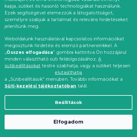
kapja, sütiket és hasonló technológiákat használunk.
Ezek segítségével elemezzük a látogatottságot,
személyre szabjuk a tartalmat és releváns hirdetéseket
jelenítünk meg.
Weboldalunk használatával kapcsolatos információkat
megosztunk hirdetési és elemző partnereinkkel. A
„
Összes elfogadása
” gombra kattintva Ön hozzájárul
minden választható süti feldolgozásához.
A
sütibeállításokat
testre szabhatja, vagy a sütiket teljesen
elutasíthatja
a „Sütibeállítások” menüben. További információkat a
Függeszthető karácsonyi zokni SNOW
Süti-kezelési tájékoztatóban
talál.
SOCK 12 cm - több színben
Raktáron
(>10 db)
Beállítások
555 Ft
Bővebben
Elfogadom