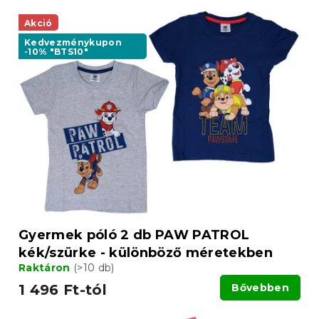
Akció
Kedvezménykupon
-10% "BTS10"
Gyermek póló 2 db PAW PATROL
kék/szürke - különböző méretekben
Raktáron
(>10 db)
1 496 Ft-tól
Bővebben