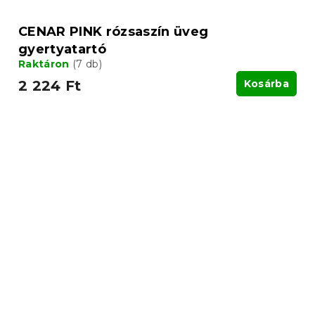
CENAR PINK rózsaszín üveg
gyertyatartó
Raktáron
(7 db)
2 224 Ft
Kosárba