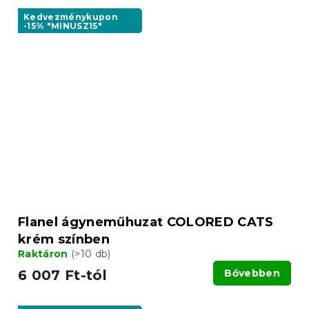
Kedvezménykupon
-15% "MINUSZ15"
Flanel ágyneműhuzat COLORED CATS
krém színben
Raktáron
(>10 db)
6 007 Ft-tól
Bővebben