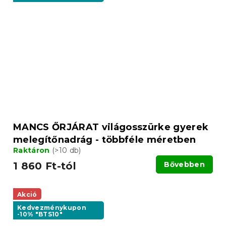
MANCS ŐRJÁRAT világosszürke gyerek
melegítőnadrág - többféle méretben
Raktáron
(>10 db)
1 860 Ft-tól
Bővebben
Akció
Kedvezménykupon
-10% "BTS10"