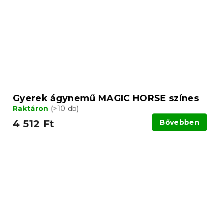
Gyerek ágynemű MAGIC HORSE színes
Raktáron
(>10 db)
4 512 Ft
Bővebben