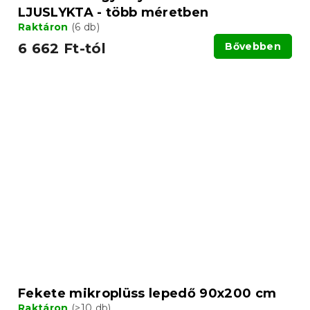
LJUSLYKTA - több méretben
Raktáron
(6 db)
6 662 Ft-tól
Bővebben
Fekete mikroplüss lepedő 90x200 cm
Raktáron
(>10 db)