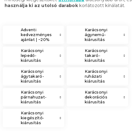
használja ki az utolsó darabok
korlátozott kínálatát.
Adventi
Karácsonyi
kedvezményes
ágynemű-
ajánlat | −20%
kiárusítás
Karácsonyi
Karácsonyi
lepedő-
takaró-
kiárusítás
kiárusítás
Karácsonyi
Karácsonyi
ágytakaró-
ruházati
kiárusítás
kiárusítás
Karácsonyi
Karácsonyi
párnahuzat-
dekorációs
kiárusítás
kiárusítás
Karácsonyi
kiegészítő-
kiárusítás