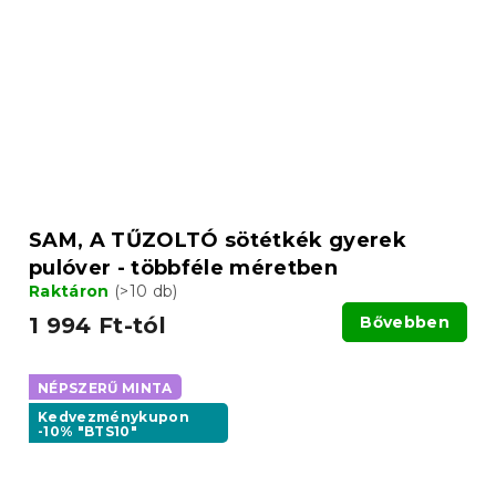
SAM, A TŰZOLTÓ sötétkék gyerek
pulóver - többféle méretben
Raktáron
(>10 db)
1 994 Ft-tól
Bővebben
NÉPSZERŰ MINTA
Kedvezménykupon
-10% "BTS10"