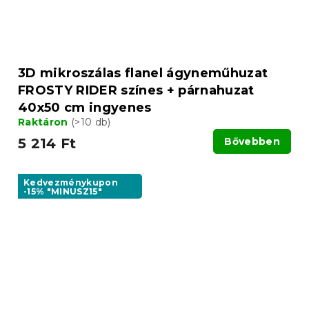
3D mikroszálas flanel ágyneműhuzat
FROSTY RIDER színes + párnahuzat
40x50 cm ingyenes
Raktáron
(>10 db)
5 214 Ft
Bővebben
Kedvezménykupon
-15% "MINUSZ15"