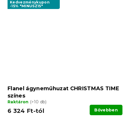
Kedvezménykupon
-15% "MINUSZ15"
Flanel ágyneműhuzat CHRISTMAS TIME
színes
Raktáron
(>10 db)
6 324 Ft-tól
Bővebben