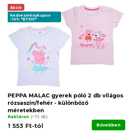
T
e
e
Akció
k
r
r
Kedvezménykupon
-10% "BTS10"
m
e
é
n
k
d
e
e
k
z
l
é
i
s
s
e
t
á
j
a
PEPPA MALAC gyerek póló 2 db világos
rózsaszín/fehér - különböző
méretekben
Raktáron
(>10 db)
1 553 Ft-tól
Bővebben