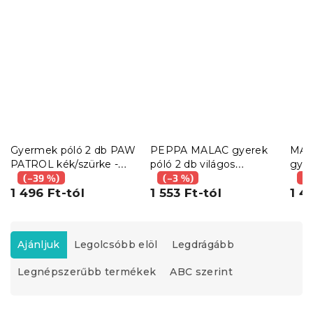
Gyermek póló 2 db PAW
PEPPA MALAC gyerek
MAN
PATROL kék/szürke -
póló 2 db világos
gyer
különböző méretekben
(–39 %)
rózsaszín/fehér -
(–3 %)
rózs
(–
1 496 Ft-tól
különböző méretekben
1 553 Ft-tól
rózs
1 4
mér
T
e
Ajánljuk
Legolcsóbb elöl
Legdrágább
r
Legnépszerűbb termékek
ABC szerint
m
é
k