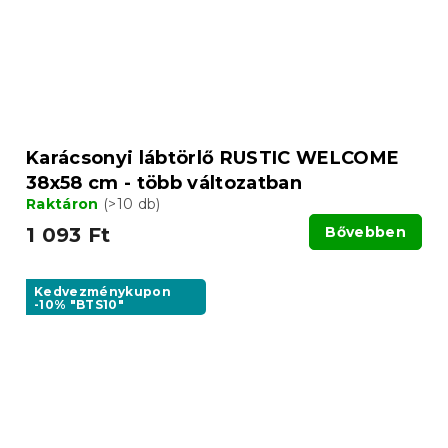
Karácsonyi lábtörlő RUSTIC WELCOME
38x58 cm - több változatban
Raktáron
(>10 db)
1 093 Ft
Bővebben
Kedvezménykupon
-10% "BTS10"