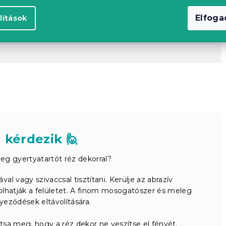
Elfog
lítások
 kérdezik 🙋
eg gyertyatartót réz dekorral?
al vagy szivaccsal tisztítani. Kerülje az abrazív
olhatják a felületet. A finom mosogatószer és meleg
nyeződések eltávolítására.
ítsa meg, hogy a réz dekor ne veszítse el fényét.