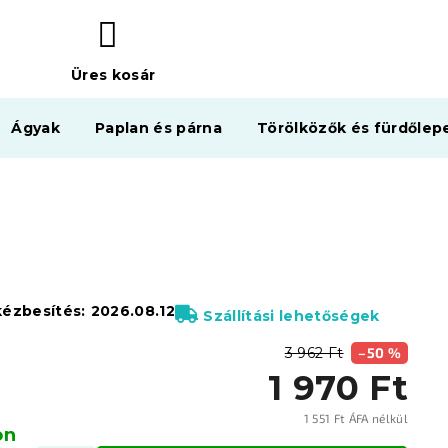
Üres kosár
KOSÁR
Ágyak
Paplan és párna
Törölközők és fürdőlep
kézbesítés:
2026.08.12
Szállítási lehetőségek
3 962 Ft
–50 %
1 970 Ft
1 551 Ft ÁFA nélkül
on
Egysé