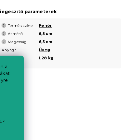
iegészítő paraméterek
Termék színe
Fehér
?
Átmérő
6,5 cm
?
Magasság
6,5 cm
?
Anyaga
Üveg
Súly
1,28 kg
n a
iákat
lyre
a
a
a