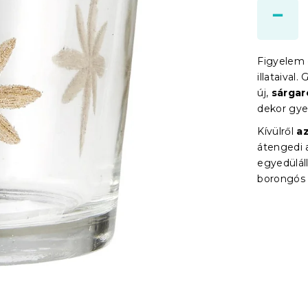
Figyelem 
illataival
új,
sárgar
dekor gye
Kívülről
az
átengedi 
egyedülál
borongós 