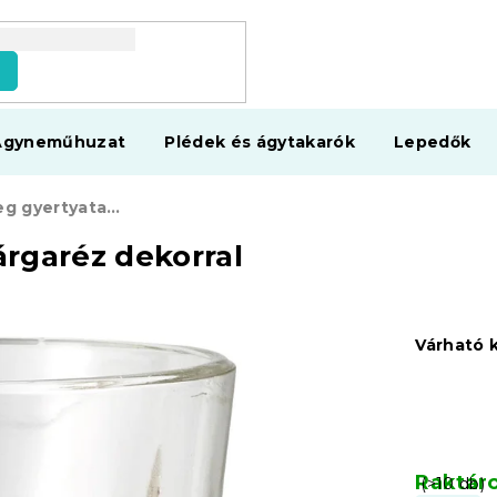
s
Ágyneműhuzat
Plédek és ágytakarók
Lepedők
SCONCE üveg gyertyatartó sárgaréz dekorral
rgaréz dekorral
Várható 
Raktár
(>10 db)