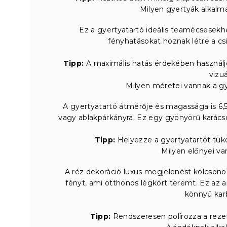
Milyen gyertyák alkalm
Ez a gyertyatartó ideális teamécsesekh
fényhatásokat hoznak létre a csi
Tipp:
A maximális hatás érdekében használjo
vizu
Milyen méretei vannak a g
A gyertyatartó átmérője és magassága is 6,5 
vagy ablakpárkányra. Ez egy gyönyörű karácson
Tipp:
Helyezze a gyertyatartót tükö
Milyen előnyei va
A réz dekoráció luxus megjelenést kölcsönö
fényt, ami otthonos légkört teremt. Ez az a
könnyű karb
Tipp:
Rendszeresen polírozza a rezet