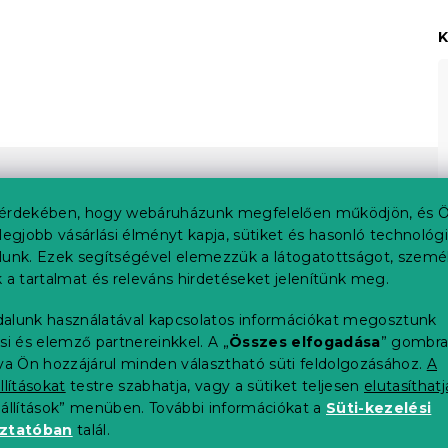
K
érdekében, hogy webáruházunk megfelelően működjön, és Ö
legjobb vásárlási élményt kapja, sütiket és hasonló technológ
lunk. Ezek segítségével elemezzük a látogatottságot, szemé
 a tartalmat és releváns hirdetéseket jelenítünk meg.
alunk használatával kapcsolatos információkat megosztunk
si és elemző partnereinkkel. A „
Összes elfogadása
” gombr
tva Ön hozzájárul minden választható süti feldolgozásához.
A
llításokat
testre szabhatja, vagy a sütiket teljesen
elutasíthatj
eállítások” menüben. További információkat a
Süti-kezelési
oztatóban
talál.