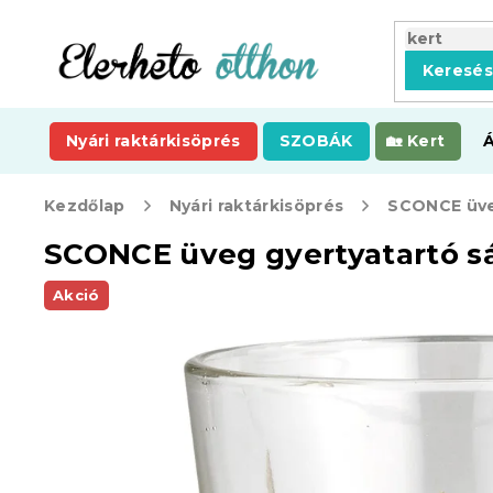
Ugrás
a
fő
Keresé
tartalomhoz
Nyári raktárkisöprés
SZOBÁK
Kert
Kezdőlap
Nyári raktárkisöprés
SCONCE üveg gyertyatartó sá
Akció