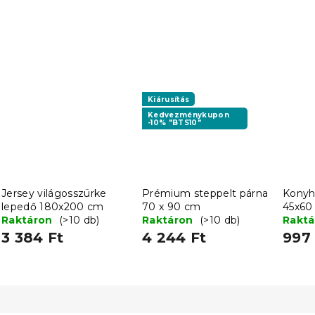
Kiárusítás
Kedvezménykupon
-10% "BTS10"
Jersey világosszürke
Prémium steppelt párna
Konyh
lepedő 180x200 cm
70 x 90 cm
45x60
Raktáron
(>10 db)
Raktáron
(>10 db)
készle
Rakt
válto
3 384 Ft
4 244 Ft
997 