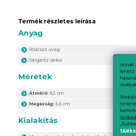
Termék részletes leírása
Anyag
Átlátszó üveg
Sárgaréz dekor
Annak 
lehető 
Méretek
haszná
szabjuk
Átmérő:
6,5 cm
Webold
hirdeté
Magasság:
6,5 cm
kattin
sütibeá
Kialakítás
„Sütib
tájék