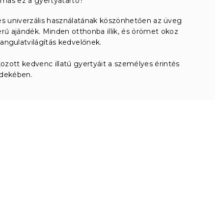
lmas ez a gyertyatartó?
 és univerzális használatának köszönhetően az üveg
ű ajándék. Minden otthonba illik, és örömet okoz
angulatvilágítás kedvelőnek.
zott kedvenc illatú gyertyáit a személyes érintés
rdekében.