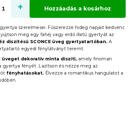
Hozzáadás a kosárhoz
gyertya szerelmesei. Fűszerezze hideg napjait kedvenc
. Gyújtson meg egy fahéj vagy erdő illatú gyertyát az
éz díszítésű SCONCE üveg gyertyatartóban.
A
rtyatartó egyedi fénylátványt teremt.
 üveget dekoratív minta díszíti,
amely finoman
a gyertya fényét. Lazítson és nézze meg az
lót
fényhatásokat.
Élvezze a romantikus hangulatot a
időben.