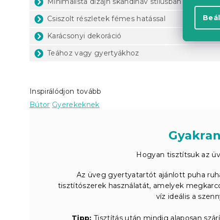
Minimalista dizájn skandináv stílusban
Beál
Csiszolt részletek fémes hatással
Karácsonyi dekoráció
Teához vagy gyertyákhoz
Inspirálódjon tovább
Bútor
Gyerekeknek
Gyakran
Hogyan tisztítsuk az üv
Az üveg gyertyatartót ajánlott puha ruháv
tisztítószerek használatát, amelyek megkarc
víz ideális a szen
Tipp:
Tisztítás után mindig alaposan szár