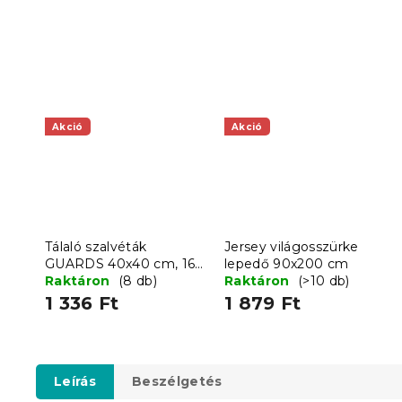
Akció
Akció
Tálaló szalvéták
Jersey világosszürke
GUARDS 40x40 cm, 16
lepedő 90x200 cm
db
Raktáron
(8 db)
Raktáron
(>10 db)
1 336 Ft
1 879 Ft
Leírás
Beszélgetés