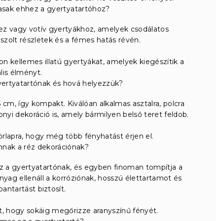
asak ehhez a gyertyatartóhoz?
ez vagy votív gyertyákhoz, amelyek csodálatos
szolt részletek és a fémes hatás révén.
n kellemes illatú gyertyákat, amelyek kiegészítik a
ális élményt.
yertyatartónak és hová helyezzük?
cm, így kompakt. Kiválóan alkalmas asztalra, polcra
yi dekoráció is, amely bármilyen belső teret feldob.
rlapra, hogy még több fényhatást érjen el.
nnak a réz dekorációnak?
z a gyertyatartónak, és egyben finoman tompítja a
nyag ellenáll a korróziónak, hosszú élettartamot és
antartást biztosít.
, hogy sokáig megőrizze aranyszínű fényét.