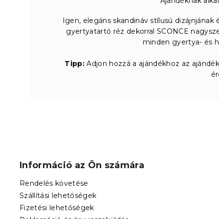
Ajándéknak alka
Igen, elegáns skandináv stílusú dizájnjának
gyertyatartó réz dekorral SCONCE nagyszer
minden gyertya- és h
Tipp:
Adjon hozzá a ajándékhoz az ajándéko
é
L
á
b
Információ az Ön számára
l
é
Rendelés követése
c
Szállítási lehetőségek
Fizetési lehetőségek