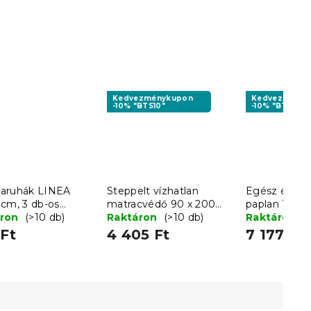
Kedvezménykupon
Kedvezményk
-10% "BTS10"
-10% "BTS10"
aruhák LINEA
Steppelt vízhatlan
Egész éves 
 cm, 3 db-os
matracvédő 90 x 200
paplan 140 
t - több
áron
(>10 db)
cm
Raktáron
(>10 db)
párnával 70 
Raktáron
(
zatban
BASIC
Ft
4 405 Ft
7 177 Ft