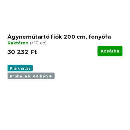
Ágyneműtartó fiók 200 cm, fenyőfa
Raktáron
(>10 db)
30 232 Ft
Kosárba
Kiárusítás
Próbálja ki AR-ben ❖