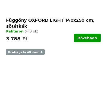
Függöny OXFORD LIGHT 140x250 cm,
sötétkék
Raktáron
(>10 db)
3 788 Ft
Bővebben
Próbálja ki AR-ben ❖