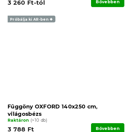
3 260 Ft-tól
Bővebben
Próbálja ki AR-ben ❖
Függöny OXFORD 140x250 cm,
világosbézs
Raktáron
(>10 db)
3 788 Ft
Bővebben