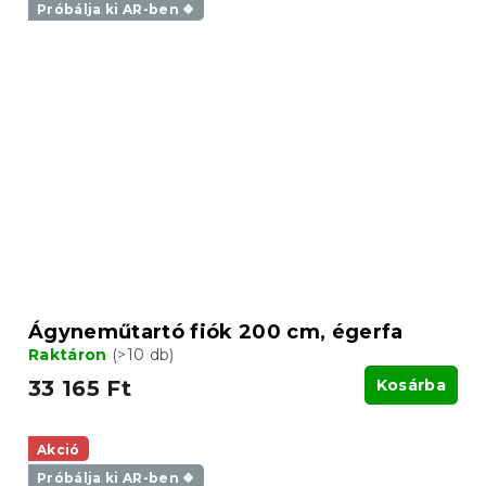
Próbálja ki AR-ben ❖
Ágyneműtartó fiók 200 cm, égerfa
Raktáron
(>10 db)
33 165 Ft
Kosárba
Akció
Próbálja ki AR-ben ❖