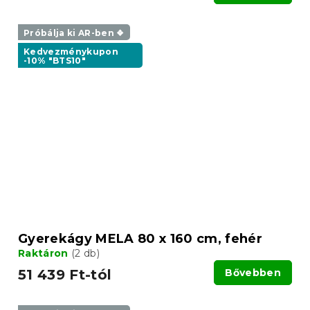
Próbálja ki AR-ben ❖
Kedvezménykupon
-10% "BTS10"
Gyerekágy MELA 80 x 160 cm, fehér
Raktáron
(2 db)
51 439 Ft-tól
Bővebben