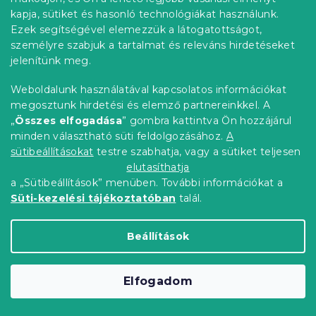
kapja, sütiket és hasonló technológiákat használunk.
Ezek segítségével elemezzük a látogatottságot,
személyre szabjuk a tartalmat és releváns hirdetéseket
jelenítünk meg.
ROSA világos rózsaszín/világosszürke
kis kanapéágy
Weboldalunk használatával kapcsolatos információkat
7 nap
megosztunk hirdetési és elemző partnereinkkel. A
104 427 Ft
Kosárba
„
Összes elfogadása
” gombra kattintva Ön hozzájárul
minden választható süti feldolgozásához.
A
sütibeállításokat
testre szabhatja, vagy a sütiket teljesen
összesen
31
termék
L
elutasíthatja
i
a „Sütibeállítások” menüben. További információkat a
s
Süti-kezelési tájékoztatóban
talál.
t
a
AR kollekció gyerekszobába: Játékos
i
Beállítások
design, amit előre láthat
r
á
n
Szeretne gyermekeinek olyan teret kialakítani, amely
y
ösztönzi kreativitásukat, és kényelmet biztosít a
Elfogadom
í
játékhoz és a tanuláshoz egyaránt? Az
AR kollekció
t
gyerekszobába
kategóriánkkal egyedülálló lehetőséget