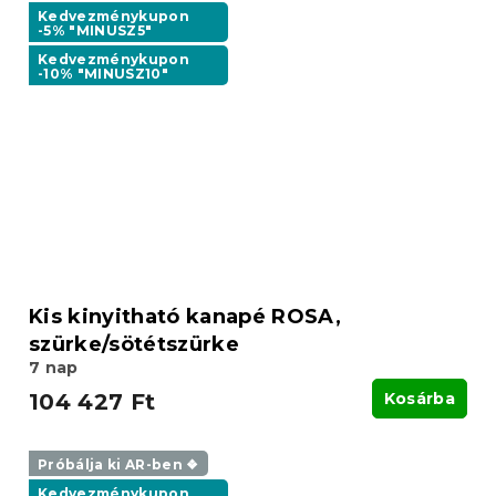
Kedvezménykupon
-5% "MINUSZ5"
Kedvezménykupon
-10% "MINUSZ10"
Kis kinyitható kanapé ROSA,
szürke/sötétszürke
7 nap
104 427 Ft
Kosárba
Próbálja ki AR-ben ❖
Kedvezménykupon