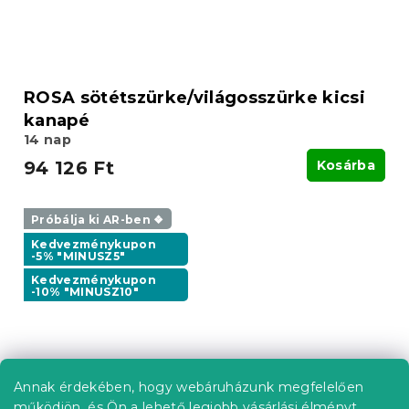
ROSA sötétszürke/világosszürke kicsi
kanapé
14 nap
94 126 Ft
Kosárba
Próbálja ki AR-ben ❖
Kedvezménykupon
-5% "MINUSZ5"
Kedvezménykupon
-10% "MINUSZ10"
Annak érdekében, hogy webáruházunk megfelelően
működjön, és Ön a lehető legjobb vásárlási élményt