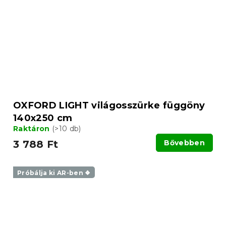
OXFORD LIGHT világosszürke függöny
140x250 cm
Raktáron
(>10 db)
3 788 Ft
Bővebben
Próbálja ki AR-ben ❖