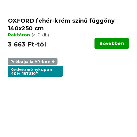
OXFORD fehér-krém színű függöny
140x250 cm
Raktáron
(>10 db)
3 663 Ft-tól
Bővebben
Próbálja ki AR-ben ❖
Kedvezménykupon
-10% "BTS10"