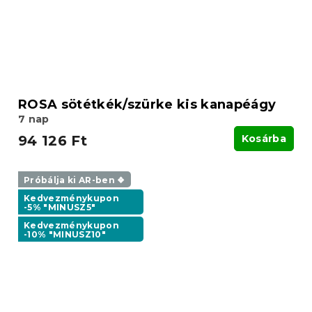
ROSA sötétkék/szürke kis kanapéágy
7 nap
94 126 Ft
Kosárba
Próbálja ki AR-ben ❖
Kedvezménykupon
-5% "MINUSZ5"
Kedvezménykupon
-10% "MINUSZ10"