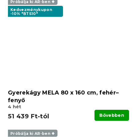
Próbálja ki AR-ben ❖
Kedvezménykupon
-10% "BTS10"
Gyerekágy MELA 80 x 160 cm, fehér–
fenyő
4 hét
51 439 Ft-tól
Bővebben
Próbálja ki AR-ben ❖