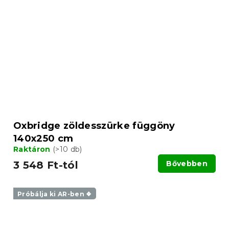
Oxbridge zöldesszürke függöny
140x250 cm
Raktáron
(>10 db)
3 548 Ft-tól
Bővebben
Próbálja ki AR-ben ❖