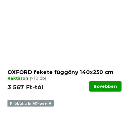
OXFORD fekete függöny 140x250 cm
Raktáron
(>10 db)
3 567 Ft-tól
Bővebben
Próbálja ki AR-ben ❖