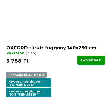
OXFORD türkiz függöny 140x250 cm
Raktáron
(7 db)
3 788 Ft
Bővebben
Próbálja ki AR-ben ❖
Kedvezménykupon
-5% "MINUSZ5"
Kedvezménykupon
-10% "MINUSZ10"