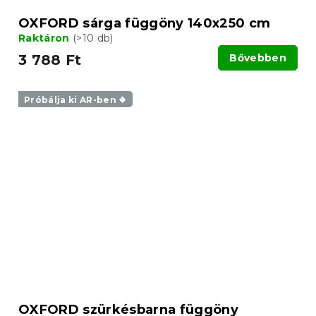
OXFORD sárga függöny 140x250 cm
Raktáron
(>10 db)
3 788 Ft
Bővebben
Próbálja ki AR-ben ❖
OXFORD szürkésbarna függöny