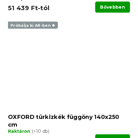
51 439 Ft-tól
Bővebben
Próbálja ki AR-ben ❖
OXFORD türkizkék függöny 140x250
cm
Raktáron
(>10 db)