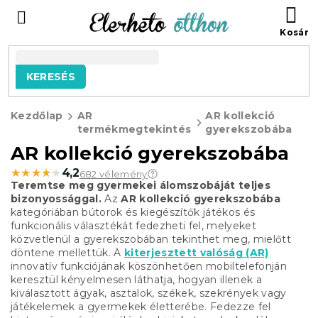
Ugrás
KO
a
fő
tartalomhoz
KERESÉS
Kezdőlap
AR
AR kollekció
termékmegtekintés
gyerekszobába
AR kollekció gyerekszobába
★★★★★
★★★★★
4,2
682 vélemény
Teremtse meg gyermekei álomszobáját teljes
bizonyossággal.
Az
AR kollekció gyerekszobába
kategóriában bútorok és kiegészítők játékos és
funkcionális választékát fedezheti fel, melyeket
közvetlenül a gyerekszobában tekinthet meg, mielőtt
döntene mellettük. A
kiterjesztett valóság (AR)
innovatív funkciójának köszönhetően mobiltelefonján
keresztül kényelmesen láthatja, hogyan illenek a
kiválasztott ágyak, asztalok, székek, szekrények vagy
játékelemek a gyermekek életterébe. Fedezze fel