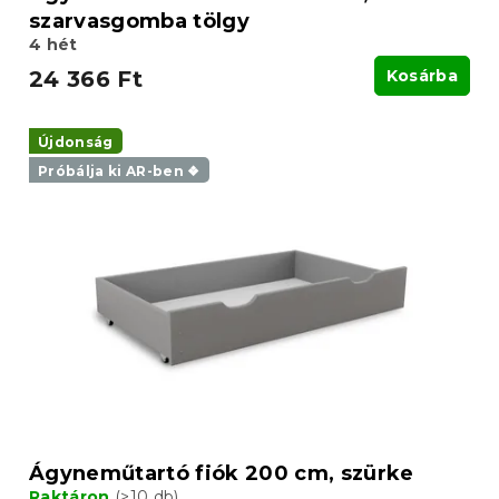
szarvasgomba tölgy
4 hét
24 366 Ft
Kosárba
Újdonság
Próbálja ki AR-ben ❖
Ágyneműtartó fiók 200 cm, szürke
Raktáron
(>10 db)