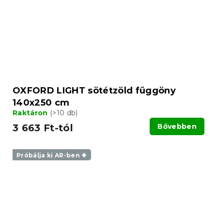
OXFORD LIGHT sötétzöld függöny
140x250 cm
Raktáron
(>10 db)
3 663 Ft-tól
Bővebben
Próbálja ki AR-ben ❖