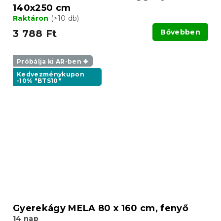
140x250 cm
Raktáron
(>10 db)
3 788 Ft
Bővebben
Próbálja ki AR-ben ❖
Kedvezménykupon
-10% "BTS10"
Gyerekágy MELA 80 x 160 cm, fenyő
14 nap