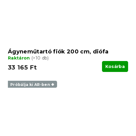
Ágyneműtartó fiók 200 cm, diófa
Raktáron
(>10 db)
33 165 Ft
Kosárba
Próbálja ki AR-ben ❖