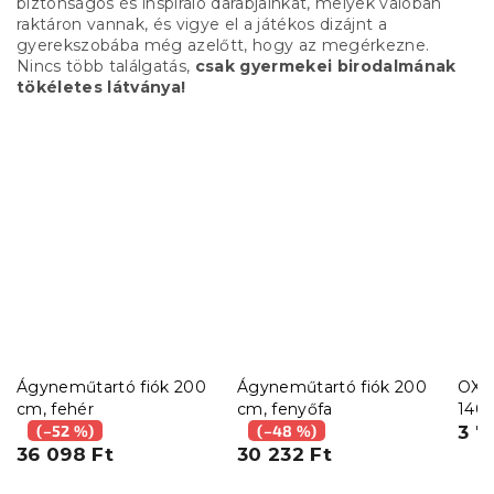
biztonságos és inspiráló darabjainkat, melyek valóban
raktáron vannak, és vigye el a játékos dizájnt a
gyerekszobába még azelőtt, hogy az megérkezne.
Nincs több találgatás,
csak gyermekei birodalmának
tökéletes látványa!
Ágyneműtartó fiók 200
Ágyneműtartó fiók 200
OXF
cm, fehér
cm, fenyőfa
140
(–52 %)
(–48 %)
3 7
36 098 Ft
30 232 Ft