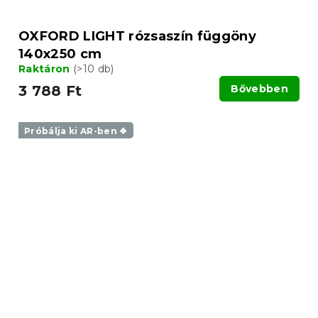
OXFORD LIGHT rózsaszín függöny
140x250 cm
Raktáron
(>10 db)
3 788 Ft
Bővebben
Próbálja ki AR-ben ❖