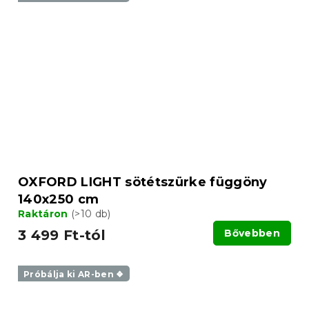
OXFORD LIGHT sötétszürke függöny
140x250 cm
Raktáron
(>10 db)
3 499 Ft-tól
Bővebben
Próbálja ki AR-ben ❖