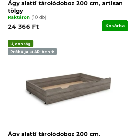
a
Ágy alatti tárolódoboz 200 cm, artisan
tölgy
Raktáron
(10 db)
24 366 Ft
Kosárba
Újdonság
Próbálja ki AR-ben ❖
Ágy alatti tárolódoboz 200 cm,