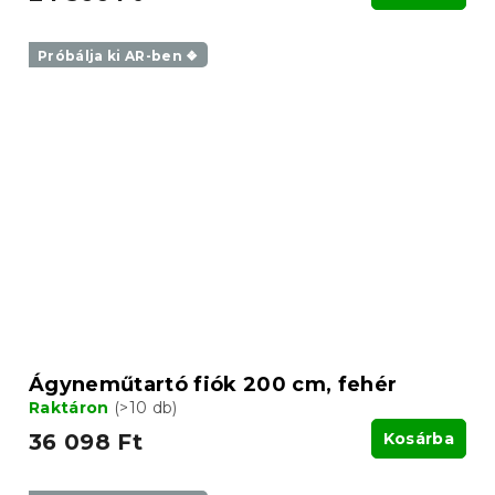
Próbálja ki AR-ben ❖
Ágyneműtartó fiók 200 cm, fehér
Raktáron
(>10 db)
36 098 Ft
Kosárba