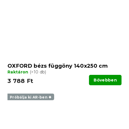
OXFORD bézs függöny 140x250 cm
Raktáron
(>10 db)
3 788 Ft
Bővebben
Próbálja ki AR-ben ❖