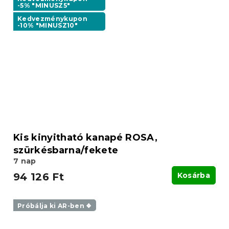
-5% "MINUSZ5"
Kedvezménykupon
-10% "MINUSZ10"
Kis kinyitható kanapé ROSA,
szürkésbarna/fekete
7 nap
94 126 Ft
Kosárba
Próbálja ki AR-ben ❖