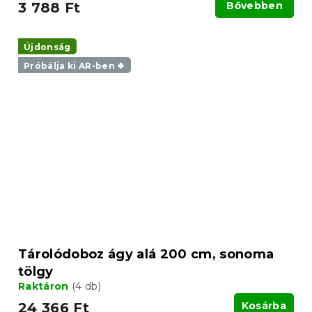
3 788 Ft
Bővebben
Újdonság
Próbálja ki AR-ben ❖
Tárolódoboz ágy alá 200 cm, sonoma
tölgy
Raktáron
(4 db)
24 366 Ft
Kosárba