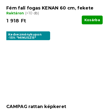
Fém fali fogas KENAN 60 cm, fekete
Raktáron
(>10 db)
1 918 Ft
Kosárba
Kedvezménykupon
-15% "MINUSZ15"
CAMPAG rattan képkeret