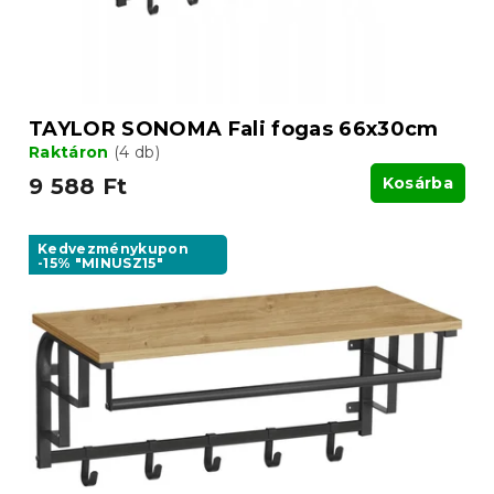
s
s
e
t
á
j
a
TAYLOR SONOMA Fali fogas 66x30cm
Raktáron
(4 db)
9 588 Ft
Kosárba
Kedvezménykupon
-15% "MINUSZ15"