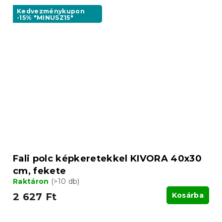
Kedvezménykupon
-15% "MINUSZ15"
Fali polc képkeretekkel KIVORA 40x30
cm, fekete
Raktáron
(>10 db)
2 627 Ft
Kosárba