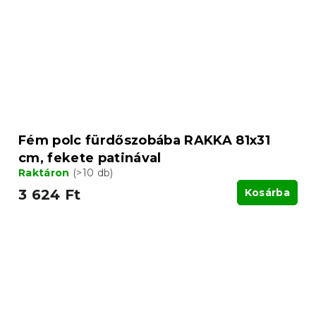
Fém polc fürdőszobába RAKKA 81x31
cm, fekete patinával
Raktáron
(>10 db)
3 624 Ft
Kosárba