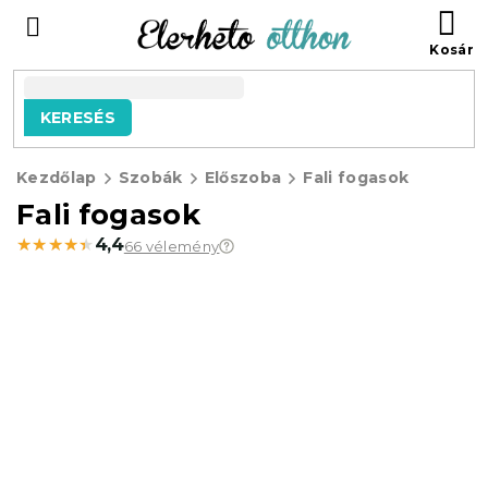
Ugrás
KO
a
fő
tartalomhoz
KERESÉS
Kezdőlap
Szobák
Előszoba
Fali fogasok
Fali fogasok
★★★★★
★★★★★
4,4
66 vélemény