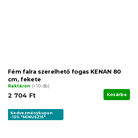
Fém falra szerelhető fogas KENAN 80
cm, fekete
Raktáron
(>10 db)
2 704 Ft
Kosárba
Kedvezménykupon
-15% "MINUSZ15"