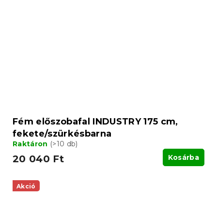
Fém előszobafal INDUSTRY 175 cm,
fekete/szürkésbarna
Raktáron
(>10 db)
20 040 Ft
Kosárba
Akció