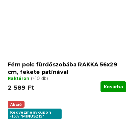
Fém polc fürdőszobába RAKKA 56x29
cm, fekete patinával
Raktáron
(>10 db)
2 589 Ft
Kosárba
Akció
Kedvezménykupon
-15% "MINUSZ15"