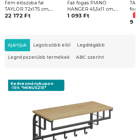
Fém előszoba fal
Fali fogas PIANO
TAY
TAYLOR 72x175 cm,
HANGER 45,5x11 cm,
fekete/rusztikus barna
22 172 Ft
szürke-fekete
1 093 Ft
(–
9 5
T
e
Ajánljuk
Legolcsóbb elöl
Legdrágább
r
Legnépszerűbb termékek
ABC szerint
m
é
k
T
e
e
Kedvezménykupon
k
-15% "MINUSZ15"
r
r
m
e
é
n
k
d
e
e
k
z
l
é
i