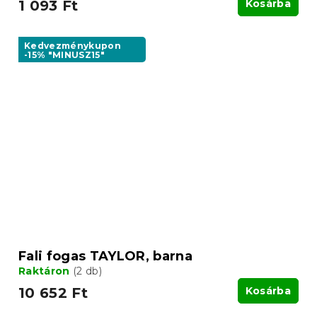
1 093 Ft
Kosárba
Kedvezménykupon
-15% "MINUSZ15"
Fali fogas TAYLOR, barna
Raktáron
(2 db)
10 652 Ft
Kosárba