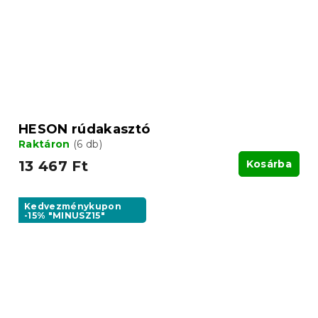
HESON rúdakasztó
Raktáron
(6 db)
13 467 Ft
Kosárba
Kedvezménykupon
-15% "MINUSZ15"