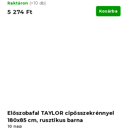
Raktáron
(>10 db)
5 274 Ft
Kosárba
Előszobafal TAYLOR cipősszekrénnyel
180x85 cm, rusztikus barna
10 nap