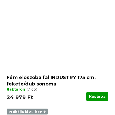
Fém előszoba fal INDUSTRY 175 cm,
fekete/dub sonoma
Raktáron
(7 db)
24 979 Ft
Kosárba
Próbálja ki AR-ben ❖