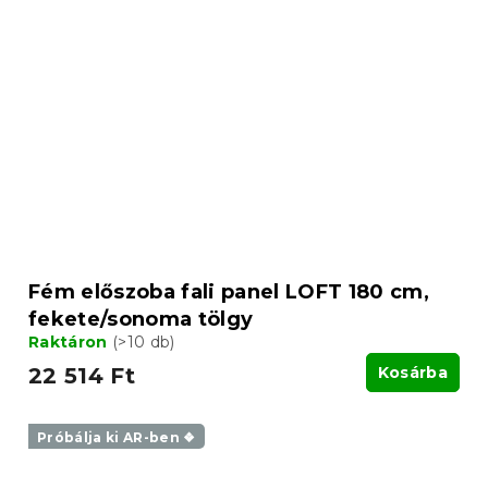
Fém előszoba fali panel LOFT 180 cm,
fekete/sonoma tölgy
Raktáron
(>10 db)
22 514 Ft
Kosárba
Próbálja ki AR-ben ❖