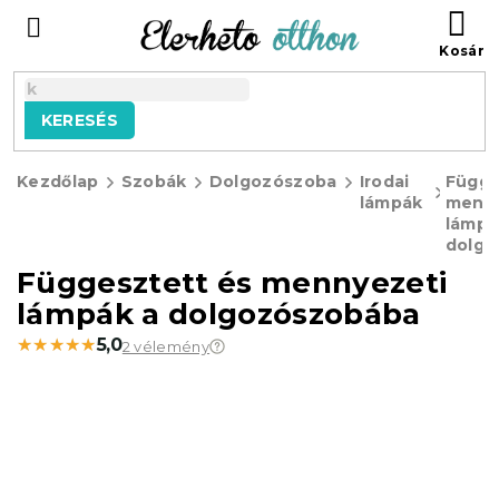
Ugrás
KO
a
fő
tartalomhoz
KERESÉS
Kezdőlap
Szobák
Dolgozószoba
Irodai
Függe
lámpák
menny
lámpá
dolgo
Függesztett és mennyezeti
lámpák a dolgozószobába
★★★★★
★★★★★
5,0
2 vélemény