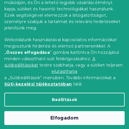
l
működjön, és Ön a lehető legjobb vásárlási élményt
i
é
Rendelés követése
kapja, sütiket és hasonló technológiákat használunk.
c
Ezek segítségével elemezzük a látogatottságot,
Szállítási lehetőségek
személyre szabjuk a tartalmat és releváns hirdetéseket
Fizetési lehetőségek
jelenítünk meg.
Reklamáció és áruvisszaküldés
Elérhetőség
Weboldalunk használatával kapcsolatos információkat
Általános szerződési feltételek
megosztunk hirdetési és elemző partnereinkkel. A
Adatvédelmi nyilatkozat
„
Összes elfogadása
” gombra kattintva Ön hozzájárul
minden választható süti feldolgozásához.
A
Blog
sütibeállításokat
testre szabhatja, vagy a sütiket teljesen
Partnereinknek
elutasíthatja
a „Sütibeállítások” menüben. További információkat a
Süti-kezelési tájékoztatóban
talál.
Shoptet Premium készítette
Beállítások
Copyright 2026
Elerheto otthon
. Minden jog
Elfogadom
fenntartva.
Süti beállítások szerkesztése