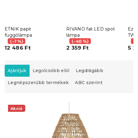
ETNIK papír
RIVANO fali LED spot
Ezüs
függőlámpa
lámpa
TW
(–7 %)
(–40 %)
(–
12 486 Ft
2 359 Ft
5 2
T
e
Ajánljuk
Legolcsóbb elöl
Legdrágább
r
Legnépszerűbb termékek
ABC szerint
m
é
k
T
e
e
Akció
k
r
r
m
e
é
n
k