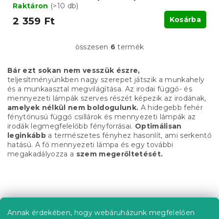
Raktáron
(>10 db)
2 359 Ft
Kosárba
összesen
6
termék
L
i
s
Bár ezt sokan nem vesszük észre,
t
teljesítményünkben nagy szerepet játszik a munkahely
a
és a munkaasztal megvilágítása. Az irodai függő- és
i
mennyezeti lámpák szerves részét képezik az irodának,
r
amelyek nélkül nem boldogulunk.
A hidegebb fehér
á
fénytónusú függő csillárok és mennyezeti lámpák az
n
irodák legmegfelelőbb fényforrásai.
Optimálisan
y
leginkább
a természetes fényhez hasonlít, ami serkentő
í
hatású. A fő mennyezeti lámpa és egy további
t
megakadályozza a
szem megerőltetését.
á
s
e
L
l
á
e
b
m
Annak érdekében, hogy webáruházunk megfelelően
Információ az Ön számára
e