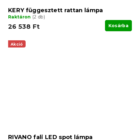
KERY függesztett rattan lámpa
Raktáron
(2 db)
26 538 Ft
Kosárba
Akció
RIVANO fali LED spot lámpa