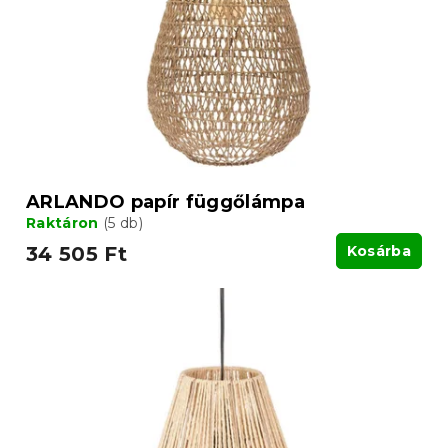
d
e
e
k
z
l
é
i
s
s
e
t
á
j
a
ARLANDO papír függőlámpa
Raktáron
(5 db)
34 505 Ft
Kosárba