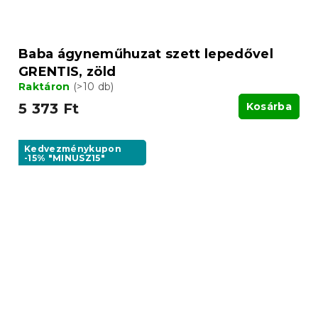
Baba ágyneműhuzat szett lepedővel
GRENTIS, zöld
Raktáron
(>10 db)
5 373 Ft
Kosárba
Kedvezménykupon
-15% "MINUSZ15"