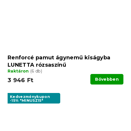
Renforcé pamut ágynemű kiságyba
LUNETTA rózsaszínű
Raktáron
(6 db)
3 946 Ft
Bővebben
Kedvezménykupon
-15% "MINUSZ15"