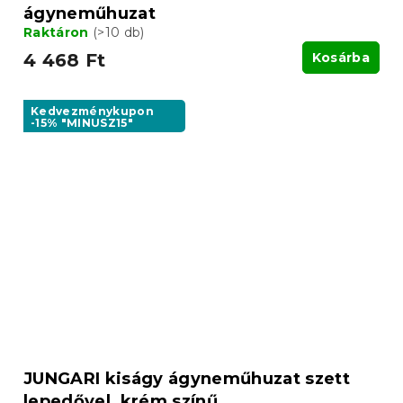
ágyneműhuzat
Raktáron
(>10 db)
4 468 Ft
Kosárba
Kedvezménykupon
-15% "MINUSZ15"
JUNGARI kiságy ágyneműhuzat szett
lepedővel, krém színű