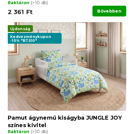
Raktáron
(>10 db)
2 361 Ft
Bővebben
Újdonság
Kedvezménykupon
-10% "BTS10"
Pamut ágynemű kiságyba JUNGLE JOY
színes kivitel
Raktáron
(>10 db)