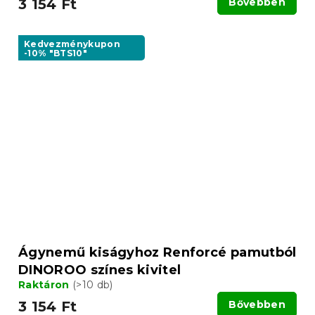
3 154 Ft
Bővebben
Kedvezménykupon
-10% "BTS10"
Ágynemű kiságyhoz Renforcé pamutból
DINOROO színes kivitel
Raktáron
(>10 db)
3 154 Ft
Bővebben