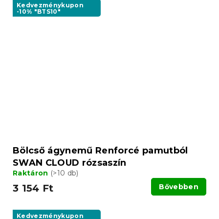
Kedvezménykupon
-10% "BTS10"
Bölcső ágynemű Renforcé pamutból
SWAN CLOUD rózsaszín
Raktáron
(>10 db)
3 154 Ft
Bővebben
Kedvezménykupon