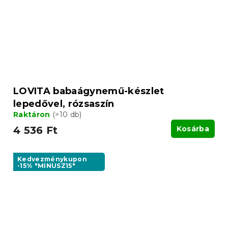
LOVITA babaágynemű-készlet
lepedővel, rózsaszín
Raktáron
(>10 db)
4 536 Ft
Kosárba
Kedvezménykupon
-15% "MINUSZ15"