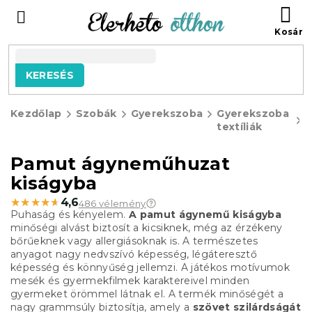
Ugrás
KO
a
fő
tartalomhoz
KERESÉS
Kezdőlap
Szobák
Gyerekszoba
Gyerekszoba
G
textíliák
á
k
Pamut ágyneműhuzat
kiságyba
★★★★★
★★★★★
4,6
486 vélemény
Puhaság és kényelem.
A pamut ágynemű kiságyba
minőségi alvást biztosít a kicsiknek, még az érzékeny
bőrűeknek vagy allergiásoknak is. A természetes
anyagot nagy nedvszívó képesség, légáteresztő
képesség és könnyűség jellemzi. A játékos motívumok
mesék és gyermekfilmek karaktereivel minden
gyermeket örömmel látnak el. A termék minőségét a
nagy grammsúly biztosítja, amely a
szövet szilárdságát