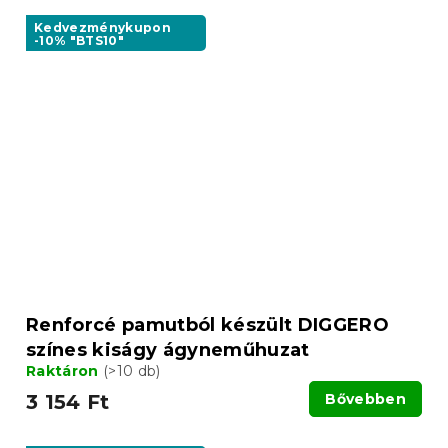
Kedvezménykupon
-10% "BTS10"
Renforcé pamutból készült DIGGERO
színes kiságy ágyneműhuzat
Raktáron
(>10 db)
3 154 Ft
Bővebben