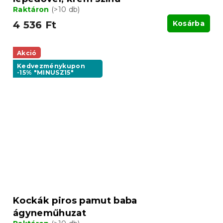
Raktáron
(>10 db)
4 536 Ft
Kosárba
Akció
Kedvezménykupon
-15% "MINUSZ15"
Kockák piros pamut baba
ágyneműhuzat