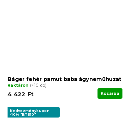
Báger fehér pamut baba ágyneműhuzat
Raktáron
(>10 db)
4 422 Ft
Kosárba
Kedvezménykupon
-10% "BTS10"