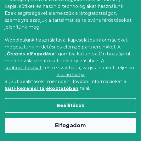
kapja, sütiket és hasonló technológiákat használunk.
Kedvezménykupon
-15% "MINUSZ15"
Ezek segítségével elemezzük a látogatottságot,
személyre szabjuk a tartalmat és releváns hirdetéseket
jelenítünk meg.
Weboldalunk használatával kapcsolatos információkat
megosztunk hirdetési és elemző partnereinkkel. A
„
Összes elfogadása
” gombra kattintva Ön hozzájárul
minden választható süti feldolgozásához.
A
sütibeállításokat
testre szabhatja, vagy a sütiket teljesen
elutasíthatja
a „Sütibeállítások” menüben. További információkat a
Süti-kezelési tájékoztatóban
talál.
MACKÓPÁR rózsaszín pamut baba
Beállítások
ágyneműhuzat
7 nap
4 739 Ft
Kosárba
Elfogadom