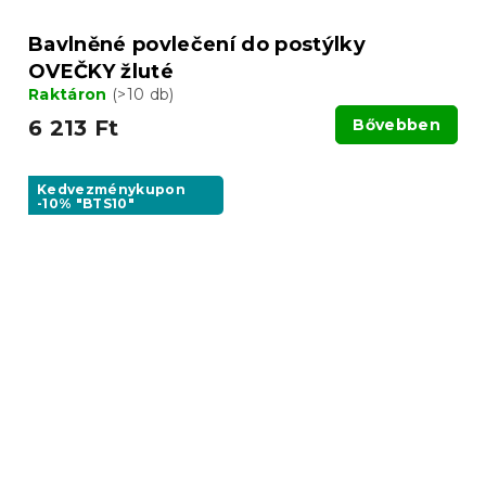
Bavlněné povlečení do postýlky
OVEČKY žluté
Raktáron
(>10 db)
6 213 Ft
Bővebben
Kedvezménykupon
-10% "BTS10"