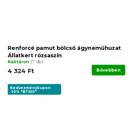
Renforcé pamut bölcső ágyneműhuzat
Állatkert rózsaszín
Raktáron
(7 db)
4 324 Ft
Bővebben
Kedvezménykupon
-10% "BTS10"