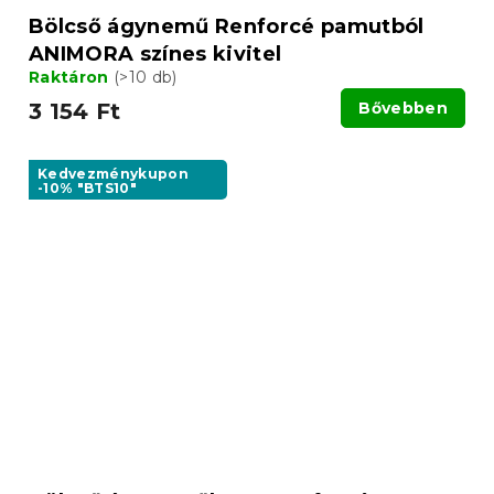
Bölcső ágynemű Renforcé pamutból
ANIMORA színes kivitel
Raktáron
(>10 db)
3 154 Ft
Bővebben
Kedvezménykupon
-10% "BTS10"