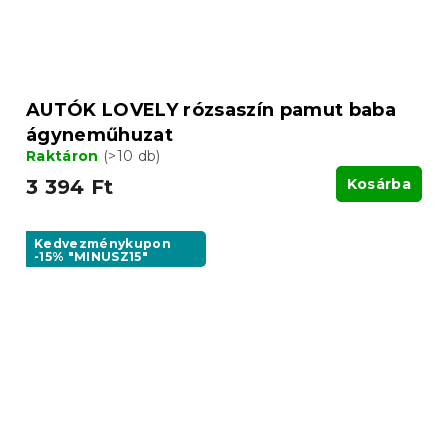
AUTÓK LOVELY rózsaszín pamut baba
ágyneműhuzat
Raktáron
(>10 db)
3 394 Ft
Kosárba
Kedvezménykupon
-15% "MINUSZ15"