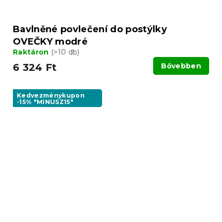
Bavlněné povlečení do postýlky
OVEČKY modré
Raktáron
(>10 db)
6 324 Ft
Bővebben
Kedvezménykupon
-15% "MINUSZ15"