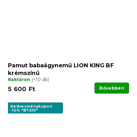
Pamut babaágynemű LION KING BF
krémszínű
Raktáron
(>10 db)
5 600 Ft
Bővebben
Kedvezménykupon
-10% "BTS10"