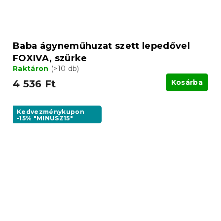
Baba ágyneműhuzat szett lepedővel
FOXIVA, szürke
Raktáron
(>10 db)
4 536 Ft
Kosárba
Kedvezménykupon
-15% "MINUSZ15"