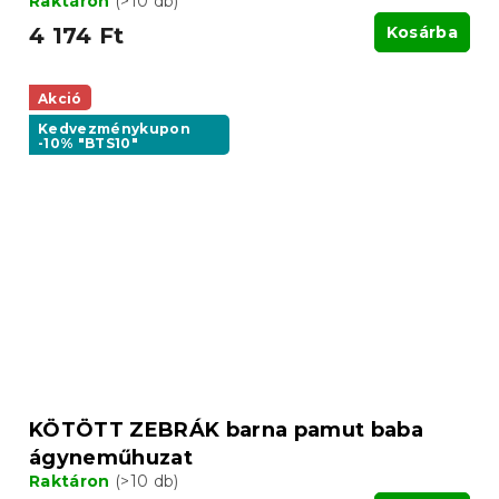
Raktáron
(>10 db)
4 174 Ft
Kosárba
Akció
Kedvezménykupon
-10% "BTS10"
KÖTÖTT ZEBRÁK barna pamut baba
ágyneműhuzat
Raktáron
(>10 db)