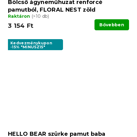
Bölcső ágyneműhuzat renforcé
pamutból, FLORAL NEST zöld
Raktáron
(>10 db)
3 154 Ft
Bővebben
Kedvezménykupon
-15% "MINUSZ15"
HELLO BEAR szürke pamut baba