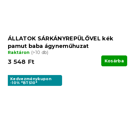
ÁLLATOK SÁRKÁNYREPÜLŐVEL kék
pamut baba ágyneműhuzat
Raktáron
(>10 db)
3 548 Ft
Kosárba
Kedvezménykupon
-10% "BTS10"