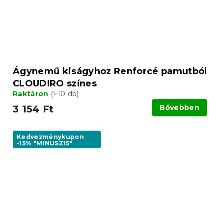
Ágynemű kiságyhoz Renforcé pamutból
CLOUDIRO színes
Raktáron
(>10 db)
3 154 Ft
Bővebben
Kedvezménykupon
-15% "MINUSZ15"