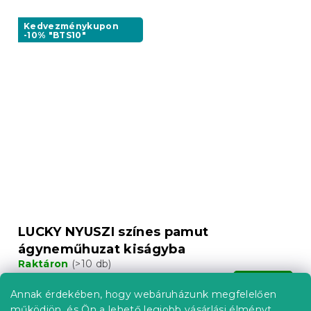
Kedvezménykupon
-10% "BTS10"
LUCKY NYUSZI színes pamut
ágyneműhuzat kiságyba
Raktáron
(>10 db)
3 946 Ft
Kosárba
Annak érdekében, hogy webáruházunk megfelelően
működjön, és Ön a lehető legjobb vásárlási élményt