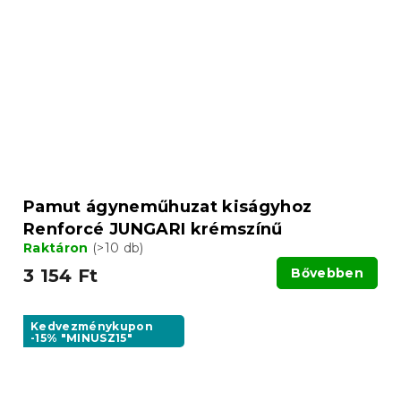
Pamut ágyneműhuzat kiságyhoz
Renforcé JUNGARI krémszínű
Raktáron
(>10 db)
3 154 Ft
Bővebben
Kedvezménykupon
-15% "MINUSZ15"