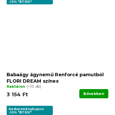
-10% "BTS10"
Babaágy ágynemű Renforcé pamutból
FLORI DREAM színes
Raktáron
(>10 db)
3 154 Ft
Bővebben
Kedvezménykupon
-10% "BTS10"