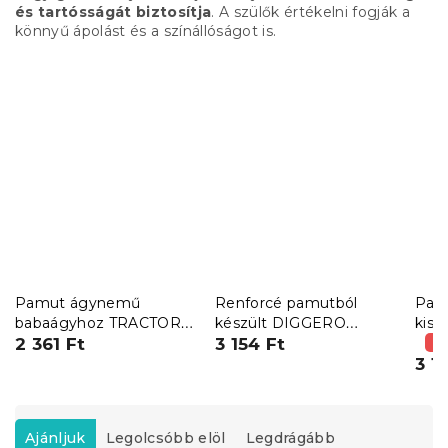
és tartósságát biztosítja
. A szülők értékelni fogják a
könnyű ápolást és a színállóságot is.
Pamut ágynemű
Renforcé pamutból
Pam
babaágyhoz TRACTOR
készült DIGGERO
kisá
TRAIL színes
2 361 Ft
színes kiságy
3 154 Ft
FOX
(–
ágyneműhuzat
3 1
T
e
Ajánljuk
Legolcsóbb elöl
Legdrágább