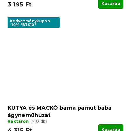
3 195 Ft
Kosárba
Kedvezménykupon
-10% "BTS10"
KUTYA és MACKÓ barna pamut baba
ágyneműhuzat
Raktáron
(>10 db)
4 315 Ft
Kosárba