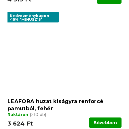
Kedvezménykupon
-15% "MINUSZ15"
LEAFORA huzat kiságyra renforcé
pamutból, fehér
Raktáron
(>10 db)
3 624 Ft
Bővebben