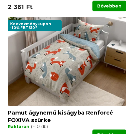
2 361 Ft
Bővebben
Kedvezménykupon
-10% "BTS10"
Pamut ágynemű kiságyba Renforcé
FOXIVA szürke
Raktáron
(>10 db)