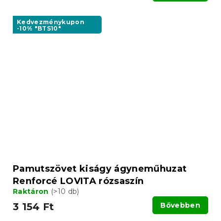
Kedvezménykupon
-10% "BTS10"
Pamutszövet kiságy ágyneműhuzat
Renforcé LOVITA rózsaszín
Raktáron
(>10 db)
3 154 Ft
Bővebben