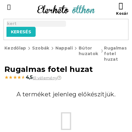
Ugrás
KO
a
fő
tartalomhoz
KERESÉS
Kezdőlap
Szobák
Nappali
Bútor
Rugalmas
huzatok
fotel
huzat
Rugalmas fotel huzat
★★★★★
★★★★★
4,5
61 vélemény
A terméket jelenleg előkészítjük.