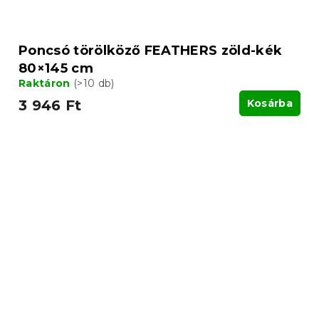
Poncsó törölköző FEATHERS zöld-kék
80×145 cm
Raktáron
(>10 db)
3 946 Ft
Kosárba