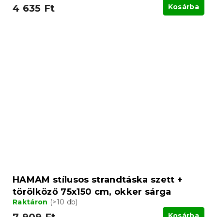
4 635 Ft
Kosárba
HAMAM stílusos strandtáska szett +
törölköző 75x150 cm, okker sárga
Raktáron
(>10 db)
Kosárba