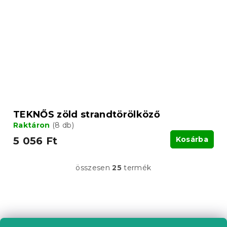
TEKNŐS zöld strandtörölköző
Raktáron
(8 db)
5 056 Ft
Kosárba
összesen
25
termék
L
i
s
t
L
a
á
i