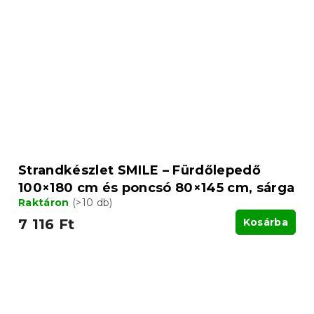
Strandkészlet SMILE – Fürdőlepedő
100×180 cm és poncsó 80×145 cm, sárga
Raktáron
(>10 db)
7 116 Ft
Kosárba