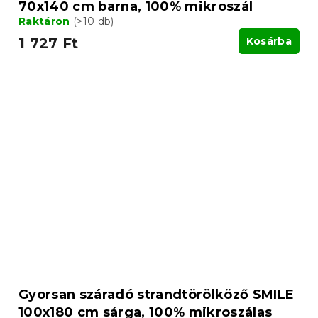
70x140 cm barna, 100% mikroszál
Raktáron
(>10 db)
1 727 Ft
Kosárba
Gyorsan száradó strandtörölköző SMILE
100x180 cm sárga, 100% mikroszálas