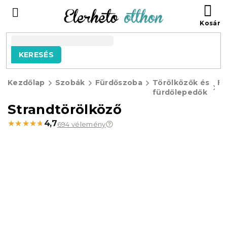
Ugrás
KO
a
fő
tartalomhoz
KERESÉS
Kezdőlap
Szobák
Fürdőszoba
Törölközők és
Fü
fürdőlepedők
Strandtörölköző
★★★★★
★★★★★
4,7
694 vélemény