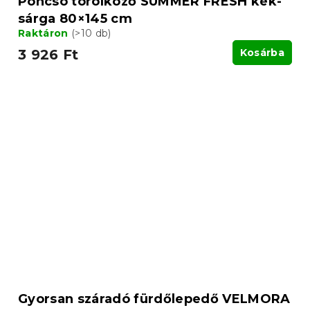
Poncsó törölköző SUMMER FRESH kék-
sárga 80×145 cm
Raktáron
(>10 db)
3 926 Ft
Kosárba
Gyorsan száradó fürdőlepedő VELMORA