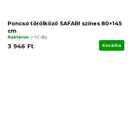
Poncsó törölköző SAFARI színes 80×145
cm
Raktáron
(>10 db)
3 946 Ft
Kosárba