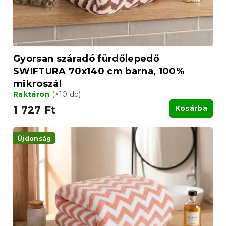
s
s
e
t
á
j
a
Gyorsan száradó fürdőlepedő
SWIFTURA 70x140 cm barna, 100%
mikroszál
Raktáron
(>10 db)
1 727 Ft
Kosárba
Újdonság