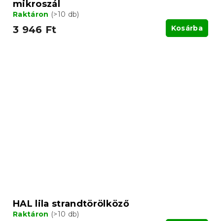
mikroszál
Raktáron
(>10 db)
3 946 Ft
Kosárba
HAL lila strandtörölköző
Raktáron
(>10 db)