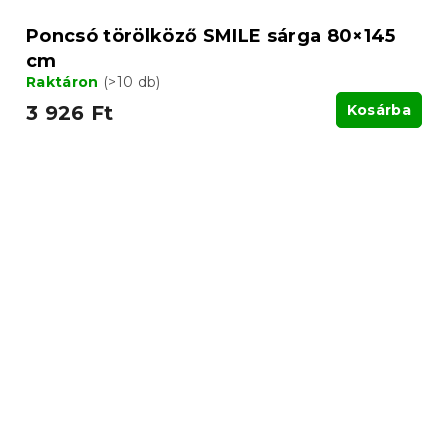
Poncsó törölköző SMILE sárga 80×145
cm
Raktáron
(>10 db)
3 926 Ft
Kosárba