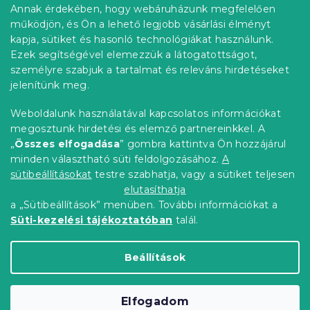
b
r
Annak érdekében, hogy webáruházunk megfelelően
Információ az Ön számára
á
l
működjön, és Ön a lehető legjobb vásárlási élményt
n
é
Rendelés követése
kapja, sütiket és hasonló technológiákat használunk.
y
c
í
Ezek segítségével elemezzük a látogatottságot,
Szállítási lehetőségek
t
személyre szabjuk a tartalmat és releváns hirdetéseket
Fizetési lehetőségek
á
jelenítünk meg.
Reklamáció és áruvisszaküldés
s
e
Elérhetőség
Weboldalunk használatával kapcsolatos információkat
l
Általános szerződési feltételek
megosztunk hirdetési és elemző partnereinkkel. A
e
Adatvédelmi nyilatkozat
„
Összes elfogadása
” gombra kattintva Ön hozzájárul
m
minden választható süti feldolgozásához.
A
Blog
e
i
sütibeállításokat
testre szabhatja, vagy a sütiket teljesen
Partnereinknek
elutasíthatja
a „Sütibeállítások” menüben. További információkat a
Süti-kezelési tájékoztatóban
talál.
Shoptet Premium készítette
Beállítások
Copyright 2026
Elerheto otthon
. Minden jog
Elfogadom
fenntartva.
Süti beállítások szerkesztése