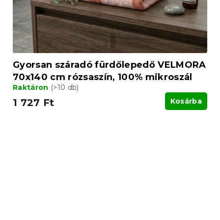
Gyorsan száradó fürdőlepedő VELMORA
70x140 cm rózsaszín, 100% mikroszál
Raktáron
(>10 db)
1 727 Ft
Kosárba