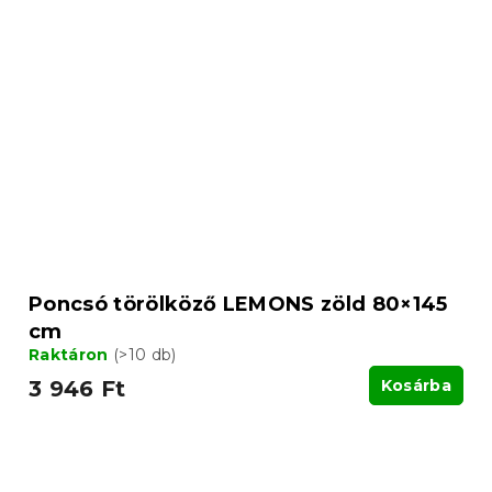
Poncsó törölköző LEMONS zöld 80×145
cm
Raktáron
(>10 db)
3 946 Ft
Kosárba