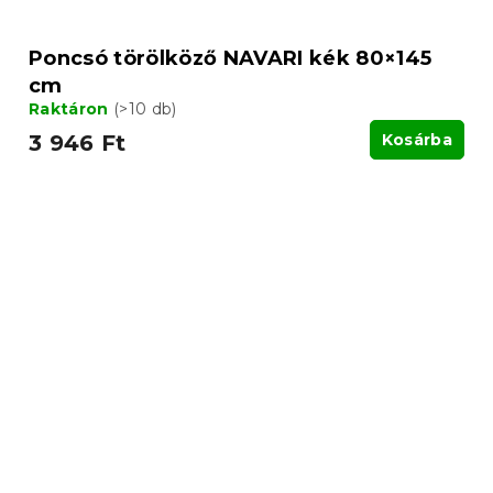
Poncsó törölköző NAVARI kék 80×145
cm
Raktáron
(>10 db)
3 946 Ft
Kosárba