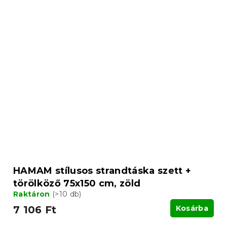
HAMAM stílusos strandtáska szett +
törölköző 75x150 cm, zöld
Raktáron
(>10 db)
7 106 Ft
Kosárba