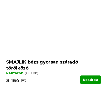
SMAJLIK bézs gyorsan száradó
törölköző
Raktáron
(>10 db)
3 164 Ft
Kosárba