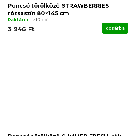
Poncsó törölköző STRAWBERRIES
rózsaszín 80×145 cm
Raktáron
(>10 db)
3 946 Ft
Kosárba