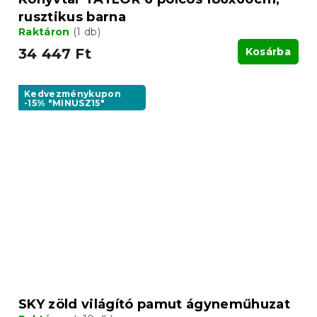
rusztikus barna
Raktáron
(1 db)
34 447 Ft
Kosárba
Kedvezménykupon
-15% "MINUSZ15"
SKY zöld világító pamut ágyneműhuzat