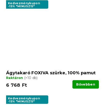
Kedvezménykupon
-15% "MINUSZ15"
Ágytakaró FOXIVA szürke, 100% pamut
Raktáron
(>10 db)
6 768 Ft
Bővebben
Kedvezménykupon
-15% "MINUSZ15"