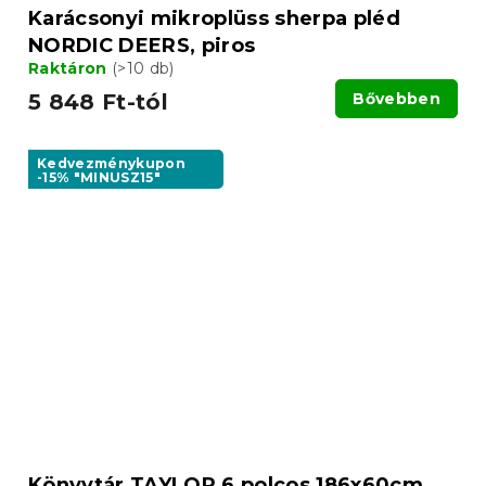
Karácsonyi mikroplüss sherpa pléd
NORDIC DEERS, piros
Raktáron
(>10 db)
5 848 Ft-tól
Bővebben
Kedvezménykupon
-15% "MINUSZ15"
Könyvtár TAYLOR 6 polcos 186x60cm,