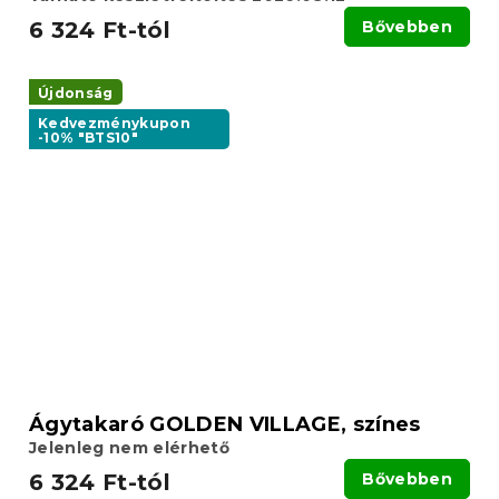
6 324 Ft-tól
Bővebben
Újdonság
Kedvezménykupon
-10% "BTS10"
Ágytakaró GOLDEN VILLAGE, színes
Jelenleg nem elérhető
6 324 Ft-tól
Bővebben