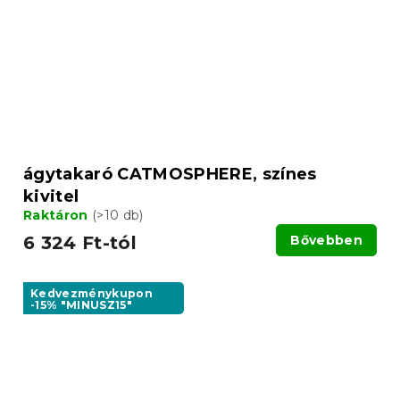
ágytakaró CATMOSPHERE, színes
kivitel
Raktáron
(>10 db)
6 324 Ft-tól
Bővebben
Kedvezménykupon
-15% "MINUSZ15"