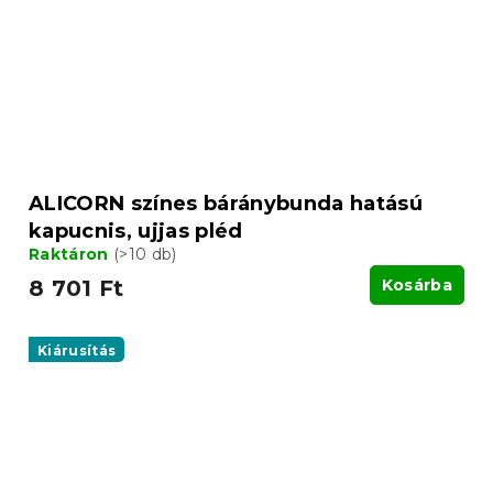
ALICORN színes báránybunda hatású
kapucnis, ujjas pléd
Raktáron
(>10 db)
8 701 Ft
Kosárba
Kiárusítás