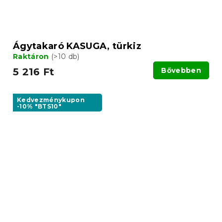
Ágytakaró KASUGA, türkiz
Raktáron
(>10 db)
5 216 Ft
Bővebben
Kedvezménykupon
-10% "BTS10"