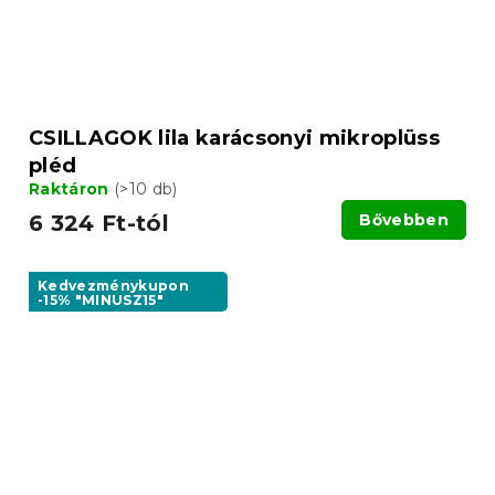
CSILLAGOK lila karácsonyi mikroplüss
pléd
Raktáron
(>10 db)
6 324 Ft-tól
Bővebben
Kedvezménykupon
-15% "MINUSZ15"