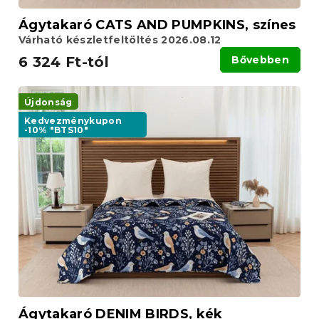
Ágytakaró CATS AND PUMPKINS, színes
Várható készletfeltöltés 2026.08.12
6 324 Ft-tól
Bővebben
Újdonság
Kedvezménykupon
-10% "BTS10"
Ágytakaró DENIM BIRDS, kék