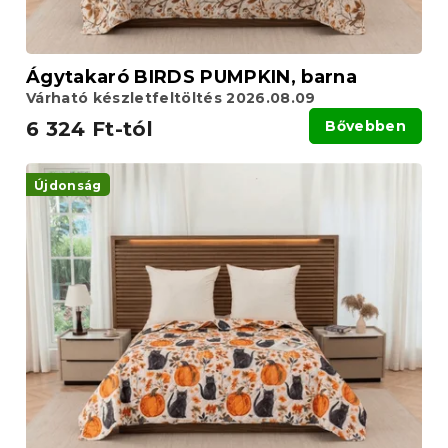
t
á
j
a
Ágytakaró BIRDS PUMPKIN, barna
Várható készletfeltöltés 2026.08.09
6 324 Ft-tól
Bővebben
Újdonság