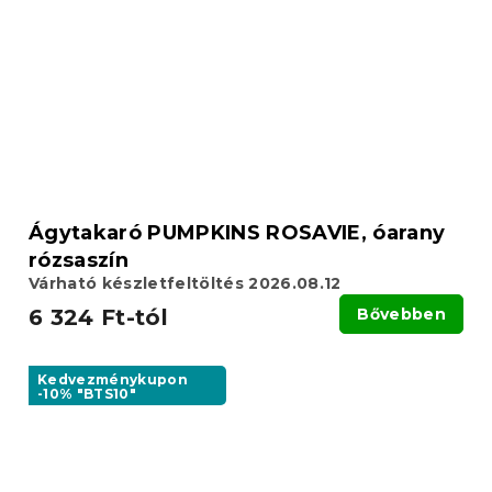
Ágytakaró PUMPKINS ROSAVIE, óarany
rózsaszín
Várható készletfeltöltés 2026.08.12
6 324 Ft-tól
Bővebben
Kedvezménykupon
-10% "BTS10"