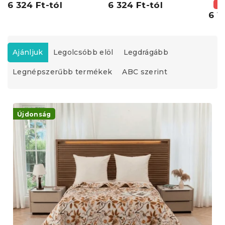
6 324 Ft-tól
kivitel
6 324 Ft-tól
(–
6 1
T
e
Ajánljuk
Legolcsóbb elöl
Legdrágább
r
Legnépszerűbb termékek
ABC szerint
m
é
k
T
e
e
Újdonság
k
r
r
m
e
é
n
k
d
e
e
k
z
l
é
i
s
s
e