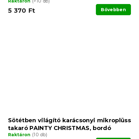
Raktáron
(>10 db)
5 370 Ft
Bővebben
Sötétben világító karácsonyi mikroplüss
takaró PAINTY CHRISTMAS, bordó
Raktáron
(10 db)