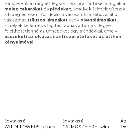
Ha szeretik a meghitt légkört, biztosan értékelni fogják a
meleg takarókat
és
plédeket
, amelyek felmelegítenek
a hideg estéken. Az ideális olvasósarok létrehozásához
választhat
stílusos lámpákat
vagy
olvasólámpákat
,
amelyek kellemes világítást adnak a térnek. Tegye
felejthetetlenné az ünnepeket egy ajándékkal, amely
összeköti az olvasás iránti szeretetüket az otthon
kényelmével
.
ágytakaró
ágytakaró
Ágy
WILDFLOWERS, színes
CATMOSPHERE, színes
TWEE