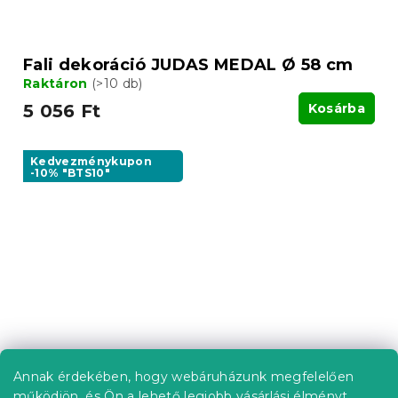
Fali dekoráció JUDAS MEDAL Ø 58 cm
Raktáron
(>10 db)
5 056 Ft
Kosárba
Kedvezménykupon
-10% "BTS10"
Annak érdekében, hogy webáruházunk megfelelően
működjön, és Ön a lehető legjobb vásárlási élményt