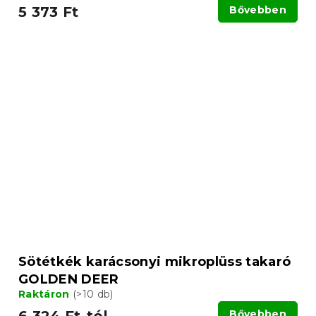
5 373 Ft
Bővebben
Sötétkék karácsonyi mikroplüss takaró
GOLDEN DEER
Raktáron
(>10 db)
6 324 Ft-tól
Bővebben