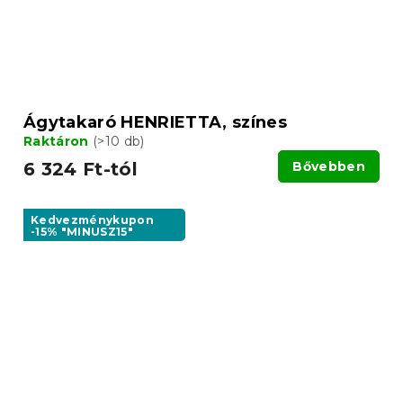
Ágytakaró HENRIETTA, színes
Raktáron
(>10 db)
6 324 Ft-tól
Bővebben
Kedvezménykupon
-15% "MINUSZ15"