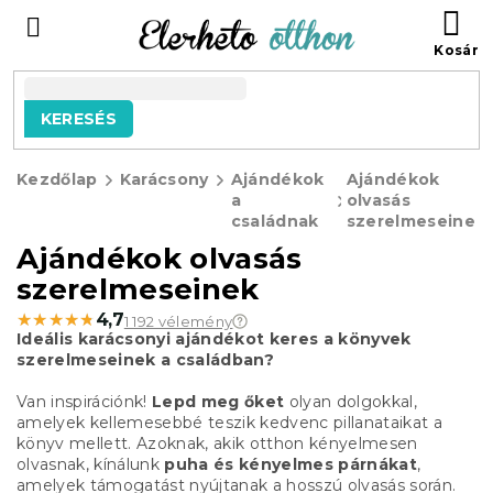
Ugrás
KO
a
fő
tartalomhoz
KERESÉS
Kezdőlap
Karácsony
Ajándékok
Ajándékok
a
olvasás
családnak
szerelmeseinek
Ajándékok olvasás
szerelmeseinek
★★★★★
★★★★★
4,7
1 192 vélemény
Ideális karácsonyi ajándékot keres a könyvek
szerelmeseinek a családban?
Van inspirációnk!
Lepd meg őket
olyan dolgokkal,
amelyek kellemesebbé teszik kedvenc pillanataikat a
könyv mellett. Azoknak, akik otthon kényelmesen
olvasnak, kínálunk
puha és kényelmes párnákat
,
amelyek támogatást nyújtanak a hosszú olvasás során.