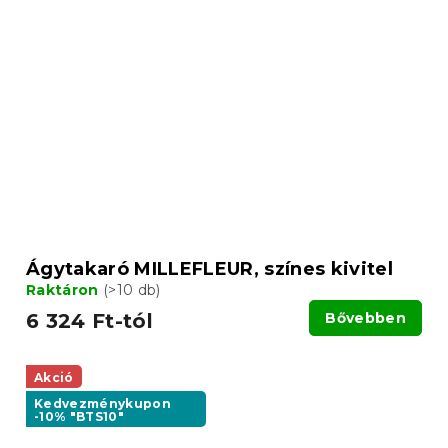
Ágytakaró MILLEFLEUR, színes kivitel
Raktáron
(>10 db)
6 324 Ft-tól
Bővebben
Akció
Kedvezménykupon
-10% "BTS10"