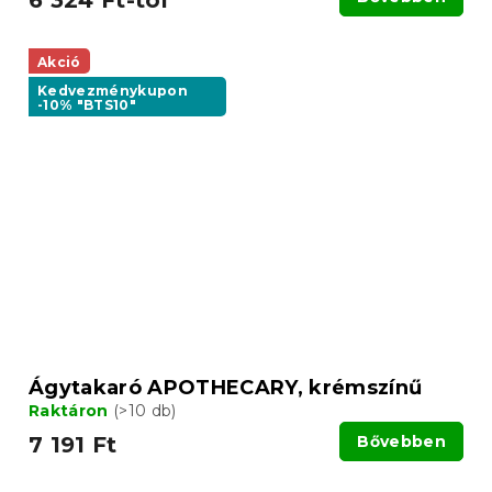
Akció
Kedvezménykupon
-10% "BTS10"
Ágytakaró APOTHECARY, krémszínű
Raktáron
(>10 db)
7 191 Ft
Bővebben