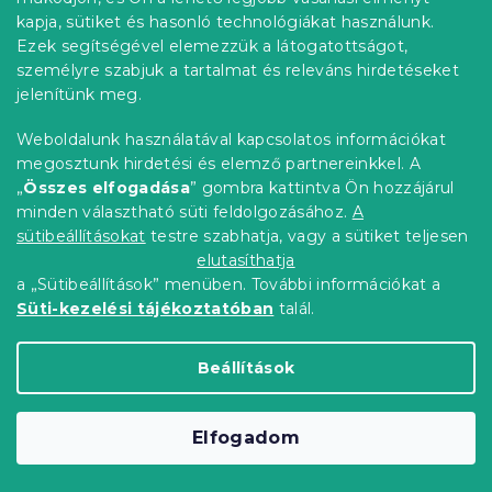
kapja, sütiket és hasonló technológiákat használunk.
Fehér könyvtár EXEL fa formájában
Ezek segítségével elemezzük a látogatottságot,
Raktáron
(4 db)
személyre szabjuk a tartalmat és releváns hirdetéseket
27 360 Ft
Kosárba
jelenítünk meg.
Weboldalunk használatával kapcsolatos információkat
megosztunk hirdetési és elemző partnereinkkel. A
„
Összes elfogadása
” gombra kattintva Ön hozzájárul
minden választható süti feldolgozásához.
A
sütibeállításokat
testre szabhatja, vagy a sütiket teljesen
elutasíthatja
a „Sütibeállítások” menüben. További információkat a
Süti-kezelési tájékoztatóban
talál.
Beállítások
Elfogadom
FROSTY karácsonyi sötétkék