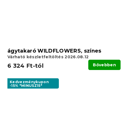
ágytakaró WILDFLOWERS, színes
Várható készletfeltöltés 2026.08.12
6 324 Ft-tól
Bővebben
Kedvezménykupon
-15% "MINUSZ15"