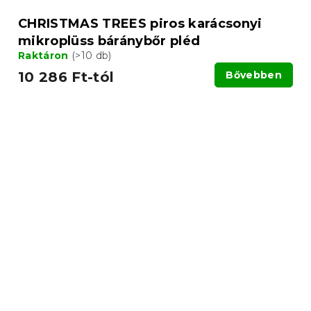
CHRISTMAS TREES piros karácsonyi
mikroplüss báránybőr pléd
Raktáron
(>10 db)
10 286 Ft-tól
Bővebben