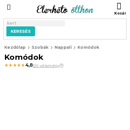
Ugrás
KO
a
fő
tartalomhoz
KERESÉS
Kezdőlap
Szobák
Nappali
Komódok
Komódok
★★★★★
★★★★★
4,8
120 vélemény