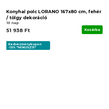
Konyhai polc LORANO 167x80 cm, fehér
/ tölgy dekoráció
10 nap
51 938 Ft
Kosárba
Kedvezménykupon
-15% "MINUSZ15"