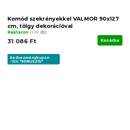
Komód szekrényekkel VALMOR 90x127
cm, tölgy dekorációval
Raktáron
(>10 db)
31 086 Ft
Kosárba
Kedvezménykupon
-15% "MINUSZ15"