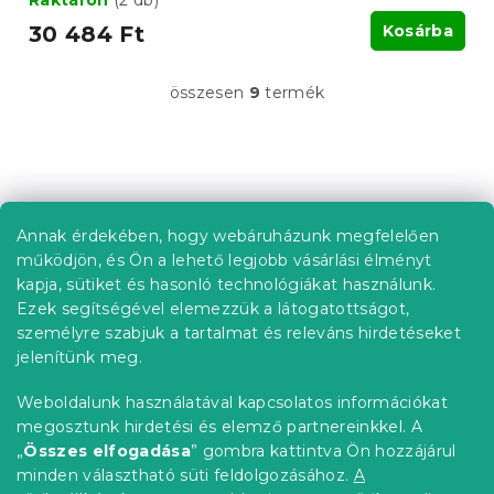
Raktáron
(2 db)
30 484 Ft
Kosárba
összesen
9
termék
L
i
s
t
L
a
á
i
b
r
Annak érdekében, hogy webáruházunk megfelelően
Információ az Ön számára
á
l
működjön, és Ön a lehető legjobb vásárlási élményt
n
é
Rendelés követése
kapja, sütiket és hasonló technológiákat használunk.
y
c
Ezek segítségével elemezzük a látogatottságot,
í
Szállítási lehetőségek
t
személyre szabjuk a tartalmat és releváns hirdetéseket
Fizetési lehetőségek
á
jelenítünk meg.
Reklamáció és áruvisszaküldés
s
e
Elérhetőség
Weboldalunk használatával kapcsolatos információkat
l
Általános szerződési feltételek
megosztunk hirdetési és elemző partnereinkkel. A
e
Adatvédelmi nyilatkozat
„
Összes elfogadása
” gombra kattintva Ön hozzájárul
m
minden választható süti feldolgozásához.
A
Blog
e