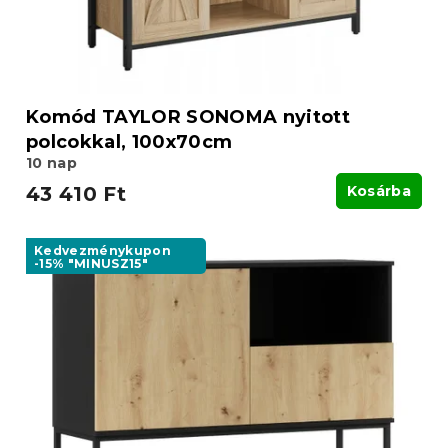
s
s
e
t
á
j
a
Komód TAYLOR SONOMA nyitott
polcokkal, 100x70cm
10 nap
43 410 Ft
Kosárba
Kedvezménykupon
-15% "MINUSZ15"