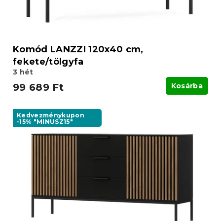
Komód LANZZI 120x40 cm,
fekete/tölgyfa
3 hét
99 689 Ft
Kosárba
Kedvezménykupon
-15% "MINUSZ15"