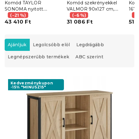
Komód TAYLOR
Komód szekrényekkel
Kon
SONOMA nyitott
VALMOR 90x127 cm,
167x
polcokkal, 100x70cm
(–21 %)
tölgy dekorációval
(–6 %)
deko
(–
43 410 Ft
31 086 Ft
51 
T
e
Ajánljuk
Legolcsóbb elöl
Legdrágább
r
Legnépszerűbb termékek
ABC szerint
m
é
k
T
e
e
Kedvezménykupon
k
-15% "MINUSZ15"
r
r
m
e
é
n
k
d
e
e
k
z
l
é
i