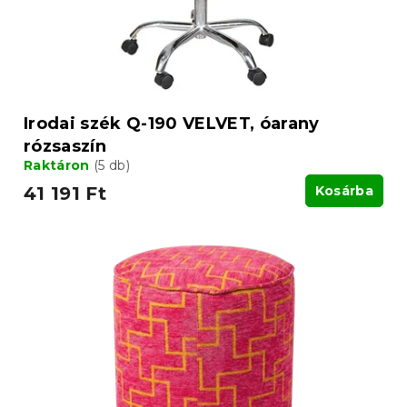
é
i
s
s
e
t
á
j
a
Irodai szék Q-190 VELVET, óarany
rózsaszín
Raktáron
(5 db)
41 191 Ft
Kosárba