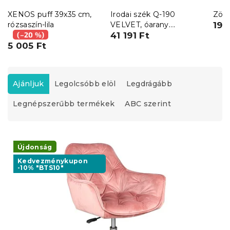
XENOS puff 39x35 cm,
Irodai szék Q-190
Zöld
rózsaszín-lila
VELVET, óarany
19 
(–20 %)
rózsaszín
41 191 Ft
5 005 Ft
T
e
Ajánljuk
Legolcsóbb elöl
Legdrágább
r
Legnépszerűbb termékek
ABC szerint
m
é
k
T
e
e
Újdonság
k
r
r
Kedvezménykupon
-10% "BTS10"
m
e
é
n
k
d
e
e
k
z
l