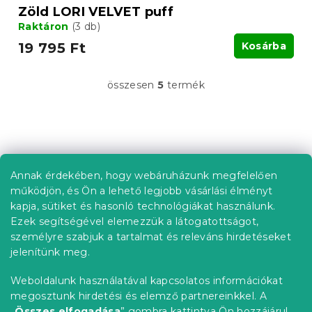
Zöld LORI VELVET puff
Raktáron
(3 db)
19 795 Ft
Kosárba
összesen
5
termék
L
i
s
t
L
a
á
i
b
r
Annak érdekében, hogy webáruházunk megfelelően
Információ az Ön számára
á
l
működjön, és Ön a lehető legjobb vásárlási élményt
n
é
Rendelés követése
kapja, sütiket és hasonló technológiákat használunk.
y
c
Ezek segítségével elemezzük a látogatottságot,
í
Szállítási lehetőségek
t
személyre szabjuk a tartalmat és releváns hirdetéseket
Fizetési lehetőségek
á
jelenítünk meg.
Reklamáció és áruvisszaküldés
s
e
Elérhetőség
Weboldalunk használatával kapcsolatos információkat
l
Általános szerződési feltételek
megosztunk hirdetési és elemző partnereinkkel. A
e
Adatvédelmi nyilatkozat
„
Összes elfogadása
” gombra kattintva Ön hozzájárul