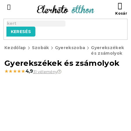
Ugrás
KO
a
fő
tartalomhoz
KERESÉS
Kezdőlap
Szobák
Gyerekszoba
Gyerekszékek
és zsámolyok
Gyerekszékek és zsámolyok
★★★★★
★★★★★
4,9
31 vélemény