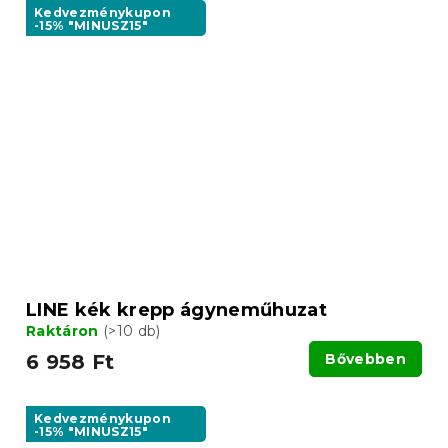
Kedvezménykupon
-15% "MINUSZ15"
LINE kék krepp ágyneműhuzat
Raktáron
(>10 db)
6 958 Ft
Bővebben
Kedvezménykupon
-15% "MINUSZ15"