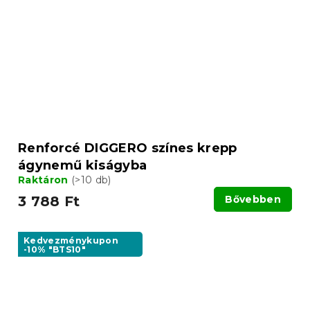
Renforcé DIGGERO színes krepp
ágynemű kiságyba
Raktáron
(>10 db)
3 788 Ft
Bővebben
Kedvezménykupon
-10% "BTS10"