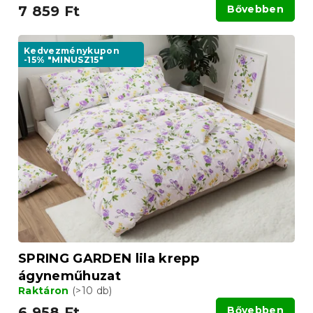
7 859 Ft
Bővebben
Kedvezménykupon
-15% "MINUSZ15"
SPRING GARDEN lila krepp
ágyneműhuzat
Raktáron
(>10 db)
6 958 Ft
Bővebben