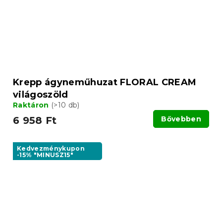
Krepp ágyneműhuzat FLORAL CREAM
világoszöld
Raktáron
(>10 db)
6 958 Ft
Bővebben
Kedvezménykupon
-15% "MINUSZ15"