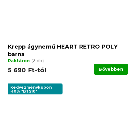
Krepp ágynemű HEART RETRO POLY
barna
Raktáron
(2 db)
5 690 Ft-tól
Bővebben
Kedvezménykupon
-10% "BTS10"