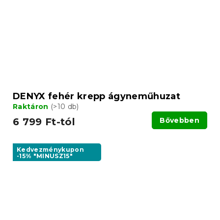
DENYX fehér krepp ágyneműhuzat
Raktáron
(>10 db)
6 799 Ft-tól
Bővebben
Kedvezménykupon
-15% "MINUSZ15"