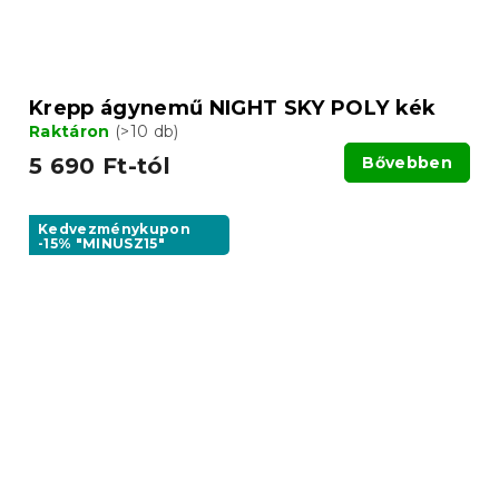
Krepp ágynemű NIGHT SKY POLY kék
Raktáron
(>10 db)
5 690 Ft-tól
Bővebben
Kedvezménykupon
-15% "MINUSZ15"