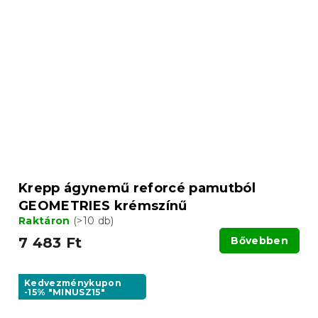
Krepp ágynemű reforcé pamutból
GEOMETRIES krémszínű
Raktáron
(>10 db)
7 483 Ft
Bővebben
Kedvezménykupon
-15% "MINUSZ15"