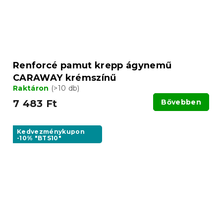
Renforcé pamut krepp ágynemű
CARAWAY krémszínű
Raktáron
(>10 db)
7 483 Ft
Bővebben
Kedvezménykupon
-10% "BTS10"