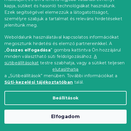
kapja, sütiket és hasonló technológiákat használunk.
Ezek segítségével elemezzük a látogatottságot,
személyre szabjuk a tartalmat és releváns hirdetéseket
Krepp ágynemű kiságyhoz Renforcé
jelenítünk meg.
FLORI DREAM színes
Weboldalunk használatával kapcsolatos információkat
Raktáron
(>10 db)
megosztunk hirdetési és elemző partnereinkkel. A
3 788 Ft
Bővebben
„
Összes elfogadása
” gombra kattintva Ön hozzájárul
minden választható süti feldolgozásához.
A
sütibeállításokat
testre szabhatja, vagy a sütiket teljesen
Kedvezménykupon
-10% "BTS10"
elutasíthatja
a „Sütibeállítások” menüben. További információkat a
Süti-kezelési tájékoztatóban
talál.
Beállítások
Elfogadom