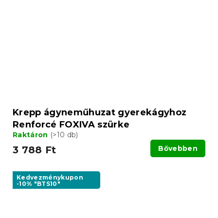
Krepp ágyneműhuzat gyerekágyhoz
Renforcé FOXIVA szürke
Raktáron
(>10 db)
3 788 Ft
Bővebben
Kedvezménykupon
-10% "BTS10"