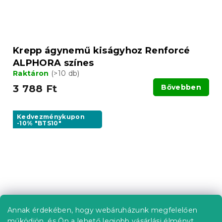
Krepp ágynemű kiságyhoz Renforcé
ALPHORA színes
Raktáron
(>10 db)
3 788 Ft
Bővebben
Kedvezménykupon
-10% "BTS10"
Annak érdekében, hogy webáruházunk megfelelően
működjön, és Ön a lehető legjobb vásárlási élményt