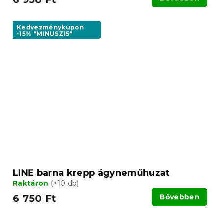
Kedvezménykupon
-15% "MINUSZ15"
LINE barna krepp ágyneműhuzat
Raktáron
(>10 db)
6 750 Ft
Bővebben