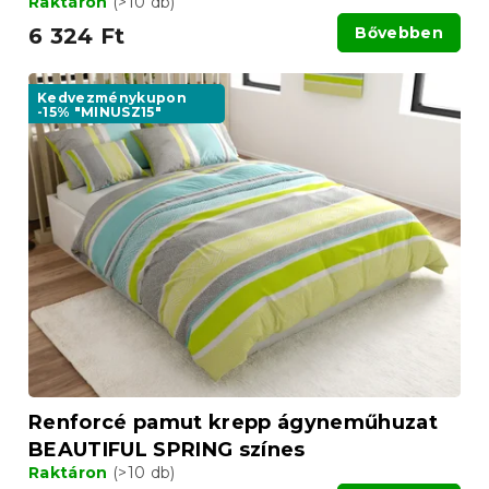
Raktáron
(>10 db)
6 324 Ft
Bővebben
Kedvezménykupon
-15% "MINUSZ15"
Renforcé pamut krepp ágyneműhuzat
BEAUTIFUL SPRING színes
Raktáron
(>10 db)