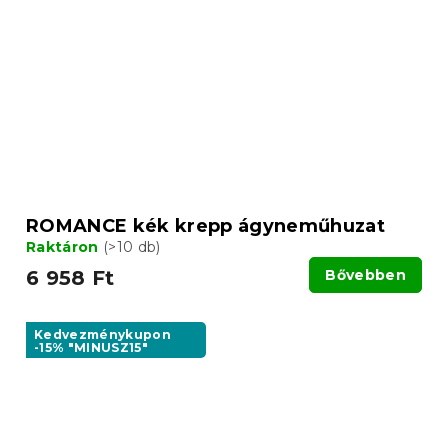
ROMANCE kék krepp ágyneműhuzat
Raktáron
(>10 db)
6 958 Ft
Bővebben
Kedvezménykupon
-15% "MINUSZ15"