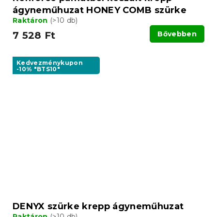
ágyneműhuzat HONEY COMB szürke
Raktáron
(>10 db)
7 528 Ft
Bővebben
Kedvezménykupon
-10% "BTS10"
DENYX szürke krepp ágyneműhuzat
Raktáron
(>10 db)