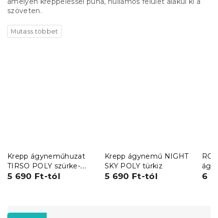
amelyen kreppeléssel puha, hullámos felület alakul ki a
szöveten.
Krepp ágyneműhuzat
Krepp ágynemű NIGHT
ROM
TIRSO POLY szürke-
SKY POLY türkiz
ágy
fehér
5 690 Ft-tól
5 690 Ft-tól
6 9
T