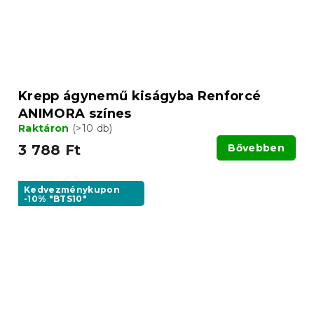
Krepp ágynemű kiságyba Renforcé
ANIMORA színes
Raktáron
(>10 db)
3 788 Ft
Bővebben
Kedvezménykupon
-10% "BTS10"