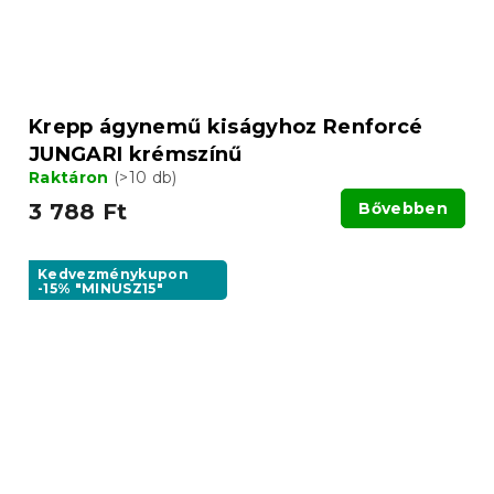
Krepp ágynemű kiságyhoz Renforcé
JUNGARI krémszínű
Raktáron
(>10 db)
3 788 Ft
Bővebben
Kedvezménykupon
-15% "MINUSZ15"