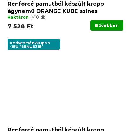
Renforcé pamutból készült krepp
ágynemű ORANGE KUBE színes
Raktáron
(>10 db)
7 528 Ft
Bővebben
Kedvezménykupon
-15% "MINUSZ15"
Renforcé pamutból készült krepp