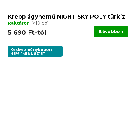
Krepp ágynemű NIGHT SKY POLY türkiz
Raktáron
(>10 db)
5 690 Ft-tól
Bővebben
Kedvezménykupon
-15% "MINUSZ15"