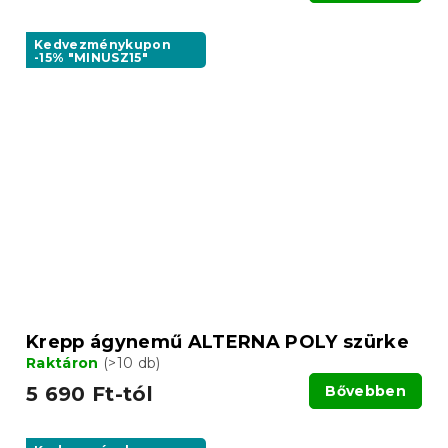
Kedvezménykupon
-15% "MINUSZ15"
Krepp ágynemű ALTERNA POLY szürke
Raktáron
(>10 db)
5 690 Ft-tól
Bővebben