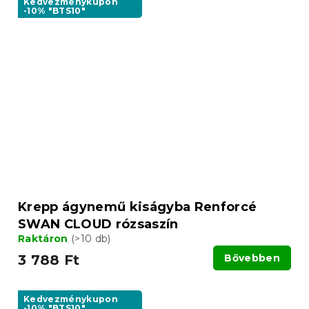
Kedvezménykupon
-10% "BTS10"
Krepp ágynemű kiságyba Renforcé
SWAN CLOUD rózsaszín
Raktáron
(>10 db)
3 788 Ft
Bővebben
Kedvezménykupon
-10% "BTS10"