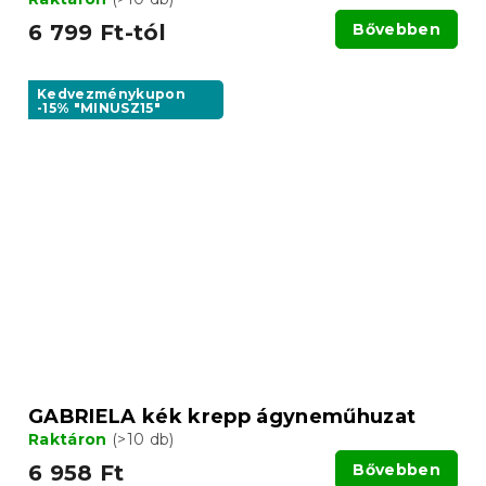
6 799 Ft-tól
Bővebben
Kedvezménykupon
-15% "MINUSZ15"
GABRIELA kék krepp ágyneműhuzat
Raktáron
(>10 db)
6 958 Ft
Bővebben