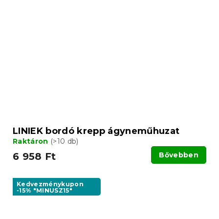
LINIEK bordó krepp ágyneműhuzat
Raktáron
(>10 db)
6 958 Ft
Bővebben
Kedvezménykupon
-15% "MINUSZ15"