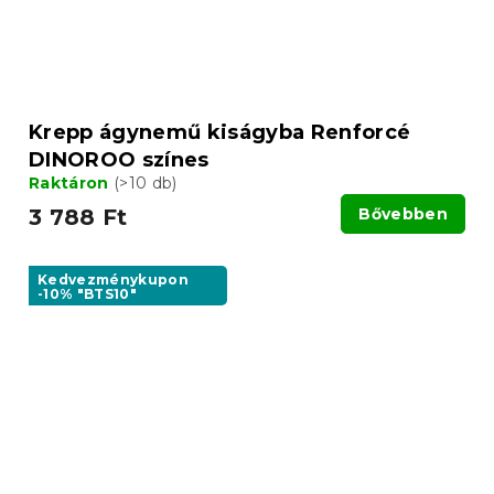
Krepp ágynemű kiságyba Renforcé
DINOROO színes
Raktáron
(>10 db)
3 788 Ft
Bővebben
Kedvezménykupon
-10% "BTS10"