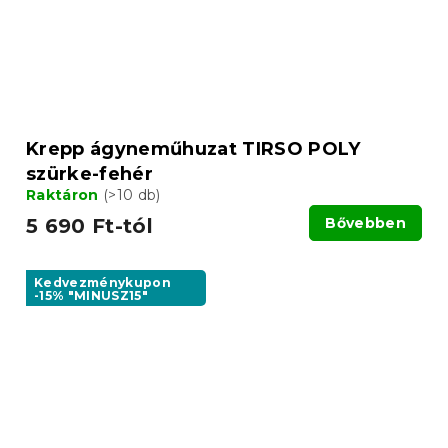
Krepp ágyneműhuzat TIRSO POLY
szürke-fehér
Raktáron
(>10 db)
5 690 Ft-tól
Bővebben
Kedvezménykupon
-15% "MINUSZ15"