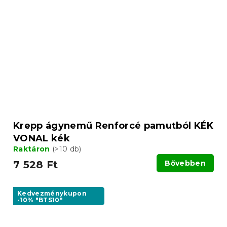
Krepp ágynemű Renforcé pamutból KÉK
VONAL kék
Raktáron
(>10 db)
7 528 Ft
Bővebben
Kedvezménykupon
-10% "BTS10"