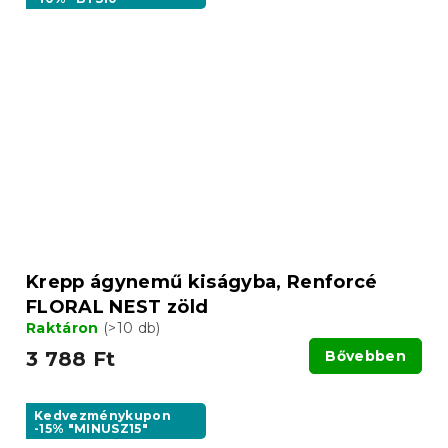
Krepp ágynemű kiságyba, Renforcé
FLORAL NEST zöld
Raktáron
(>10 db)
3 788 Ft
Bővebben
Kedvezménykupon
-15% "MINUSZ15"