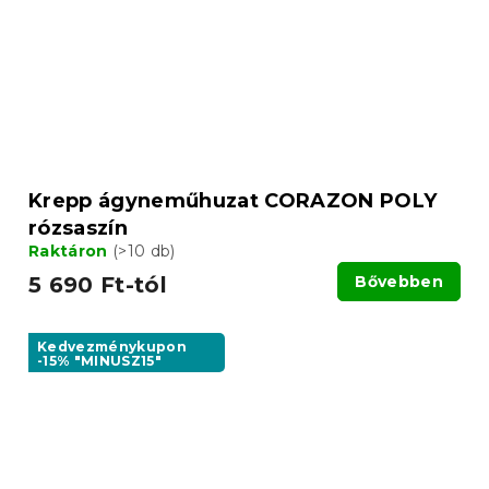
Krepp ágyneműhuzat CORAZON POLY
rózsaszín
Raktáron
(>10 db)
5 690 Ft-tól
Bővebben
Kedvezménykupon
-15% "MINUSZ15"