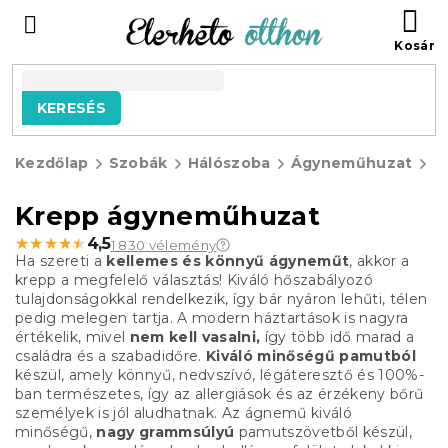
Ugrás
KO
a
fő
tartalomhoz
KERESÉS
Kezdőlap
Szobák
Hálószoba
Ágyneműhuzat
K
á
Krepp ágyneműhuzat
★★★★★
★★★★★
4,5
1 830 vélemény
Ha szereti a
kellemes és könnyű ágyneműt
, akkor a
krepp a megfelelő választás! Kiváló hőszabályozó
tulajdonságokkal rendelkezik, így bár nyáron lehűti, télen
pedig melegen tartja. A modern háztartások is nagyra
értékelik, mivel
nem kell vasalni,
így több idő marad a
családra és a szabadidőre.
Kiváló minőségű pamutból
készül, amely könnyű, nedvszívó, légáteresztő és 100%-
ban természetes, így az allergiások és az érzékeny bőrű
személyek is jól aludhatnak. Az ágnemű kiváló
minőségű,
nagy grammsúlyú
pamutszövetből készül,