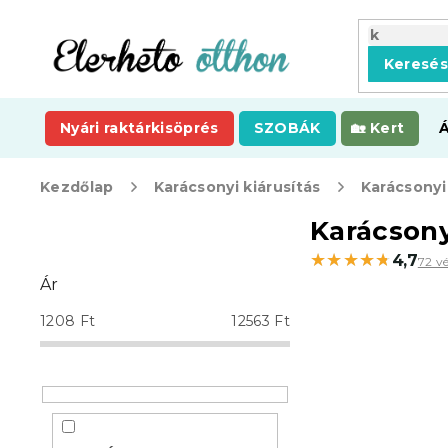
Ugrás
a
fő
Keresé
tartalomhoz
Nyári raktárkisöprés
SZOBÁK
Kert
Kezdőlap
Karácsonyi kiárusítás
Karácsonyi
O
Karácsony
l
★★★★★
★★★★★
4,7
72 v
d
Ár
a
l
1208
Ft
12563
Ft
s
ó
p
a
n
e