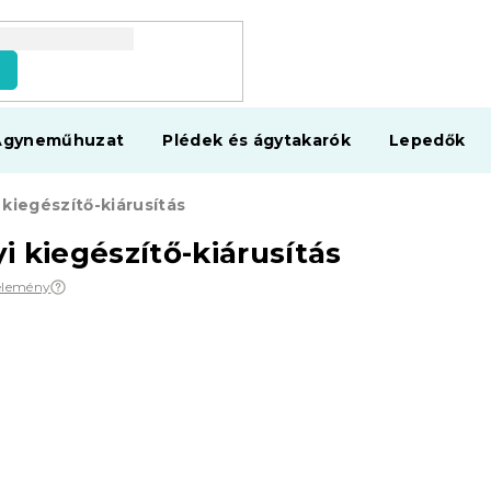
s
Ágyneműhuzat
Plédek és ágytakarók
Lepedők
 kiegészítő-kiárusítás
i kiegészítő-kiárusítás
élemény