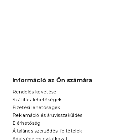
FRIENDS 70
több színbe
Raktáron
(>10 
3 950 Ft-tó
L
á
b
Információ az Ön számára
l
é
Rendelés követése
c
Szállítási lehetőségek
Fizetési lehetőségek
Reklamáció és áruvisszaküldés
Elérhetőség
Általános szerződési feltételek
Adatvédelmi nyilatkozat