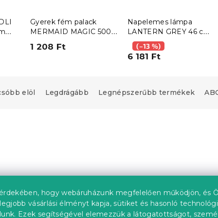
DLI
Gyerek fém palack
Napelemes lámpa
cm
MERMAID MAGIC 500
LANTERN GREY 46 cm
en
ml lila
szürke
1 208 Ft
(–13 %)
6 181 Ft
csóbb elöl
Legdrágább
Legnépszerűbb termékek
ABC
érdekében, hogy webáruházunk megfelelően működjön, és Ö
legjobb vásárlási élményt kapja, sütiket és hasonló technológ
lunk. Ezek segítségével elemezzük a látogatottságot, szemé