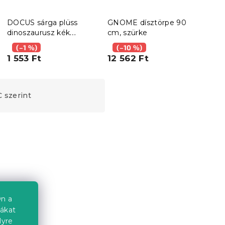
DOCUS sárga plüss
GNOME dísztörpe 90
dinoszaurusz kék
cm, szürke
szarvval
(–1 %)
(–10 %)
1 553 Ft
12 562 Ft
 szerint
Kedvezménykupon
-10% "BTS10"
n a
iákat
lyre