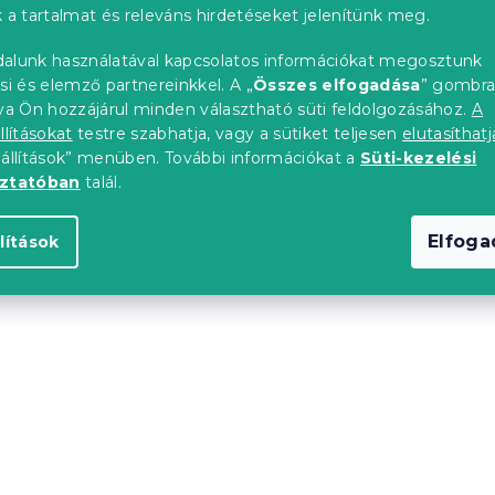
 a tartalmat és releváns hirdetéseket jelenítünk meg.
a plüss
GNOME dísztörpe 90 cm
alunk használatával kapcsolatos információkat megosztunk
si és elemző partnereinkkel. A „
Összes elfogadása
” gombr
z kék szarvval
szürke
tva Ön hozzájárul minden választható süti feldolgozásához.
A
)
Raktáron
(>10 db)
llításokat
testre szabhatja, vagy a sütiket teljesen
elutasíthatj
12 562 Ft
eállítások” menüben. További információkat a
Süti-kezelési
oztatóban
talál.
Elfog
lítások
upon
na CUDDLI
Napelemes lámpa LAN