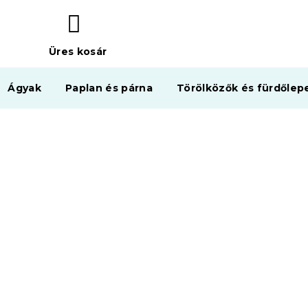
Üres kosár
KOSÁR
Ágyak
Paplan és párna
Törölközők és fürdőlep