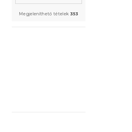
Megjeleníthető tételek
353
Ágytakaró 
PUMPKINS, 
Várható készle
6 324 Ft-tó
Újdonság
Kedvezményk
-10% "BTS10"