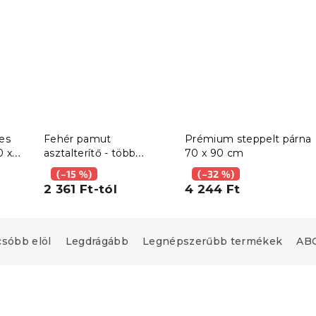
es
Fehér pamut
Prémium steppelt párna
0 x
asztalterítő - több
70 x 90 cm
0 x
méretben
(–15 %)
(–32 %)
val 40
2 361 Ft-tól
4 244 Ft
csóbb elöl
Legdrágább
Legnépszerűbb termékek
ABC
Újdonság