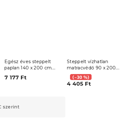
Egész éves steppelt
Steppelt vízhatlan
Step
paplan 140 x 200 cm
matracvédő 90 x 200
matr
párnával 70 x 90 cm
cm
cm
7 177 Ft
(–30 %)
(–
BASIC
4 405 Ft
6 6
 szerint
Újdonság