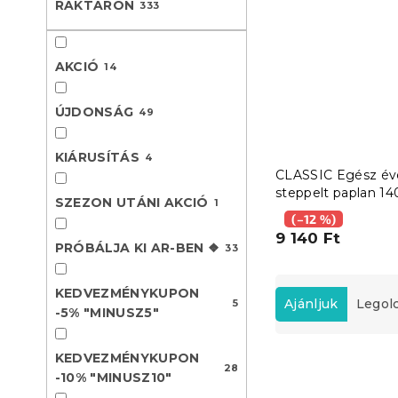
RAKTÁRON
333
l
AKCIÓ
14
ÚJDONSÁG
49
KIÁRUSÍTÁS
4
CLASSIC Egész év
steppelt paplan 14
SZEZON UTÁNI AKCIÓ
1
200 cm párnával 7
(–12 %)
90 cm és kispárná
9 140 Ft
x 50 cm
PRÓBÁLJA KI AR-BEN ❖
33
T
KEDVEZMÉNYKUPON
e
Ajánljuk
Legol
5
-5% "MINUSZ5"
r
m
T
KEDVEZMÉNYKUPON
é
28
e
-10% "MINUSZ10"
k
Újdonság