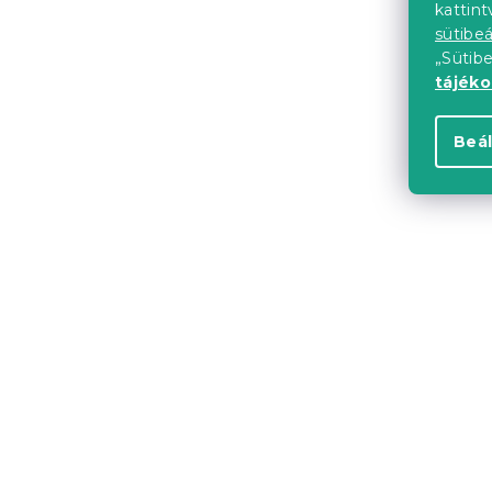
kattin
sütibeá
Várható készle
„Sütib
6 324 Ft-tó
tájék
Beál
Újdonság
Kedvezményk
-10% "MINUSZ1
Étkezőszé
AMALIA ELE
Raktáron
(>10 
14 724 Ft