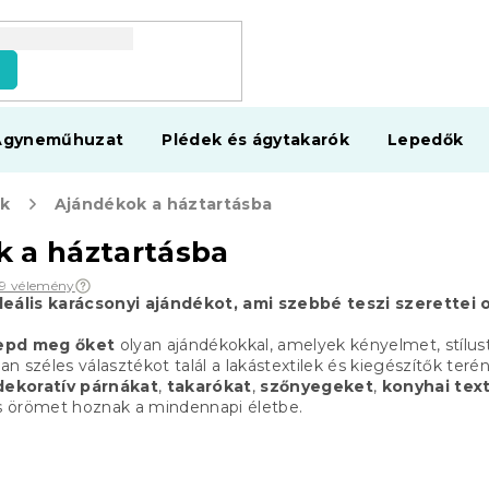
s
Ágyneműhuzat
Plédek és ágytakarók
Lepedők
ak
Ajándékok a háztartásba
 a háztartásba
69 vélemény
deális karácsonyi ajándékot, ami szebbé teszi szerettei
epd meg őket
olyan ajándékokkal, amelyek kényelmet, stílus
 széles választékot talál a lakástextilek és kiegészítők teré
 dekoratív párnákat
,
takarókat
,
szőnyegeket
,
konyhai text
és örömet hoznak a mindennapi életbe.