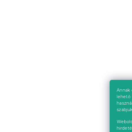
Ágytakaró 
színes
Jelenleg nem 
6 324 Ft-tó
Újdonság
Annak 
lehető 
haszná
szabjuk
Webold
Ágytakaró 
hirdeté
STRIPES, sz