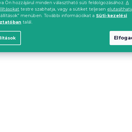
tva Ön hozzájárul minden választható süti feldolgozásához.
A
llításokat
testre szabhatja, vagy a sütiket teljesen
elutasíthatj
tfeltöltés 2026.08.12
Várható készletfeltöltés 202
eállítások” menüben. További információkat a
Süti-kezelési
l
6 324 Ft-tól
oztatóban
talál.
Elfog
lítások
Újdonság
upon
Kedvezménykupon
0"
-10% "MINUSZ10"
k HARTMAN
Étkezőszék HARTMAN
MENT, sárga
AMALIA ELEMENT, zöld
db)
Raktáron
(>10 db)
14 724 Ft