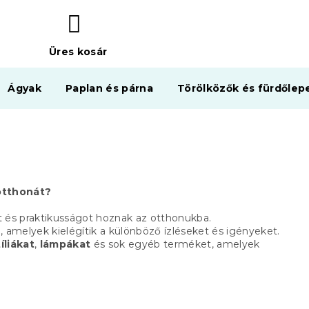
Üres kosár
KOSÁR
Ágyak
Paplan és párna
Törölközők és fürdőlep
 otthonát?
t és praktikusságot hoznak az otthonukba.
n, amelyek kielégítik a különböző ízléseket és igényeket.
íliákat
,
lámpákat
és sok egyéb terméket, amelyek