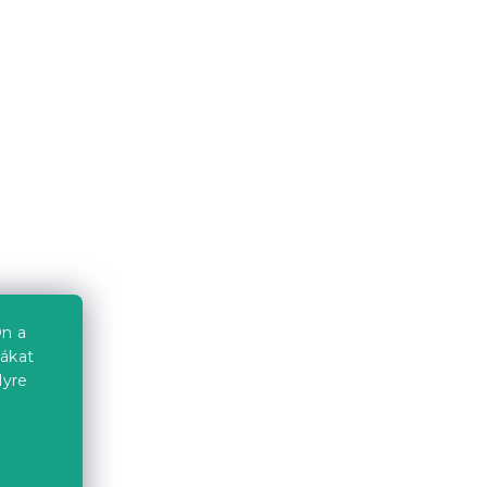
KIN,
Ágytakaró MELVORI, színes
6.08.12
Jelenleg nem elérhető
6 324 Ft-tól
Újdonság
Kedvezménykupon
-10% "BTS10"
n a
iákat
lyre
AKCIÓ sötétszürke OSAKA
a
zín
szék fekete lábakkal II.