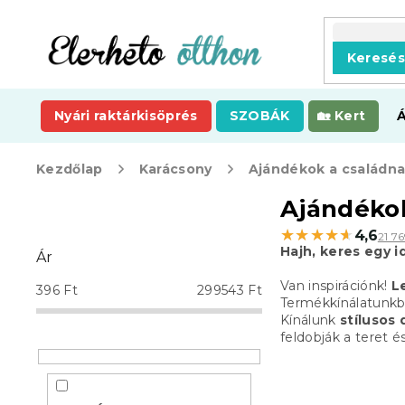
Ugrás
a
fő
Keresé
tartalomhoz
Nyári raktárkisöprés
SZOBÁK
Kert
Kezdőlap
Karácsony
Ajándékok a családn
O
Ajándékok
l
★★★★★
★★★★★
4,6
21 7
d
Hajh, keres egy i
Ár
a
l
Van inspirációnk!
L
396
Ft
299543
Ft
s
Termékkínálatunkban
Kínálunk
stílusos
ó
feldobják a teret 
p
a
n
e