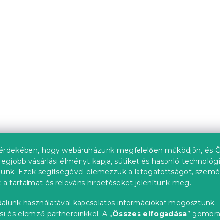
GOLDEN VILLAGE,
ágytakaró MAGIC PUMP
színes
elérhető
Várható készletfeltöltés 202
l
6 324 Ft-tól
Újdonság
érdekében, hogy webáruházunk megfelelően működjön, és Ö
legjobb vásárlási élményt kapja, sütiket és hasonló technológ
lunk. Ezek segítségével elemezzük a látogatottságot, szemé
 a tartalmat és releváns hirdetéseket jelenítünk meg.
alunk használatával kapcsolatos információkat megosztunk
PUMPKIN
Ágytakaró PUMPKINS
si és elemző partnereinkkel. A „
Összes elfogadása
” gombr
ínes
ROSAVIE, óarany rózsas