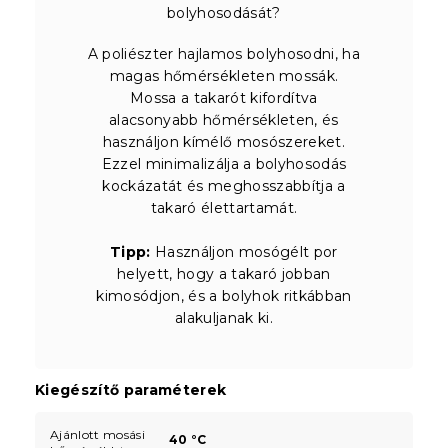
bolyhosodását?
A poliészter hajlamos bolyhosodni, ha
magas hőmérsékleten mossák.
Mossa a takarót kifordítva
alacsonyabb hőmérsékleten, és
használjon kímélő mosószereket.
Ezzel minimalizálja a bolyhosodás
kockázatát és meghosszabbítja a
takaró élettartamát.
Tipp:
Használjon mosógélt por
helyett, hogy a takaró jobban
kimosódjon, és a bolyhok ritkábban
alakuljanak ki.
Kiegészítő paraméterek
Ajánlott mosási
40 °C