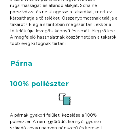
rugalmasságát és állandó alakját. Soha ne
porszívózza és ne ütögesse a takarókat, mert ez
károsíthatja a tölteléket. Összenyomottnak találja a
takarót? Elég a szárítóban megszárítani, ekkor a
töltelék újra levegős, könnyű és ismét lélegző lesz.
A megfelelő használatnak köszönhetően a takarók
több évig ki fognak tartani.
Párna
100% poliészter
A párnák gyakori felületi kezelése a 100%
poliészter. A nem gyűrődő, könnyű, gyorsan
száradó anyag nagyon népszerű és keresett.