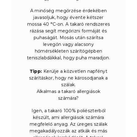
A minőség megőrzése érdekében
javasoljuk, hogy évente kétszer
mossa 40 °C-on. A takaró rendszeres
rázása segít megőrizni formáját és
puhaságát. Mosás után szárítsa
levegőn vagy alacsony
hőmérsékleten szárítógépben
teniszlabdákkal, hogy puha maradjon.
Tipp:
Kerülje a közvetlen napfényt
szárításkor, hogy ne károsodjanak a
szálak.
Alkalmas a takaró allergiások
számára?
Igen, a takaró 100% poliészterből
készült, ami allergiások számára
megfelelő anyag. Az üreges szálak
megakadályozzák az atkák és más