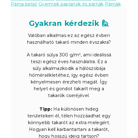
Párna belső
Gyermek paplanok és párnák
Párnák
Gyakran kérdezik 🙋
Valóban alkalmas ez az egész évben
használható takaró minden évszakra?
A takaró súlya 300 g/m², ami ideálissá
teszi egész éves használatra. Ez a
súly alkalmazkodik a hálószobája
hőmérsékletéhez, így egész évben
kényelmesen érezheti magát. Így
helyet és gondot takarít meg a
takarók cseréjével.
Tipp:
Ha különösen hideg
területeken él, télen hozzáadhat egy
könnyebb takarót az extra melegért.
Hogyan kell karbantartani a takarót,
hogy hosszú ideig tartson?