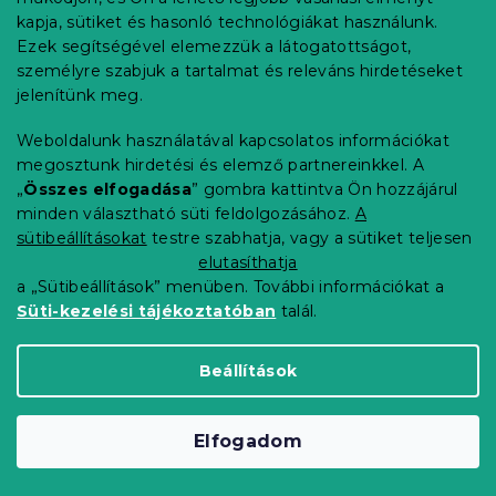
á
kapja, sütiket és hasonló technológiákat használunk.
b
Ezek segítségével elemezzük a látogatottságot,
Információ az Ön számára
l
személyre szabjuk a tartalmat és releváns hirdetéseket
é
Rendelés követése
jelenítünk meg.
c
Szállítási lehetőségek
Weboldalunk használatával kapcsolatos információkat
Fizetési lehetőségek
megosztunk hirdetési és elemző partnereinkkel. A
Reklamáció és áruvisszaküldés
„
Összes elfogadása
” gombra kattintva Ön hozzájárul
Elérhetőség
minden választható süti feldolgozásához.
A
Általános szerződési feltételek
sütibeállításokat
testre szabhatja, vagy a sütiket teljesen
Adatvédelmi nyilatkozat
elutasíthatja
Blog
a „Sütibeállítások” menüben. További információkat a
Süti-kezelési tájékoztatóban
talál.
Partnereinknek
Beállítások
Shoptet Premium készítette
Elfogadom
Copyright 2026
Elerheto otthon
. Minden jog