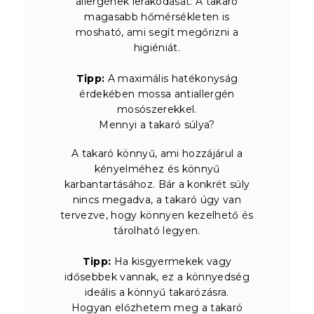
allergének lerakódását. A takaró
magasabb hőmérsékleten is
mosható, ami segít megőrizni a
higiéniát.
Tipp:
A maximális hatékonyság
érdekében mossa antiallergén
mosószerekkel.
Mennyi a takaró súlya?
A takaró könnyű, ami hozzájárul a
kényelméhez és könnyű
karbantartásához. Bár a konkrét súly
nincs megadva, a takaró úgy van
tervezve, hogy könnyen kezelhető és
tárolható legyen.
Tipp:
Ha kisgyermekek vagy
idősebbek vannak, ez a könnyedség
ideális a könnyű takarózásra.
Hogyan előzhetem meg a takaró