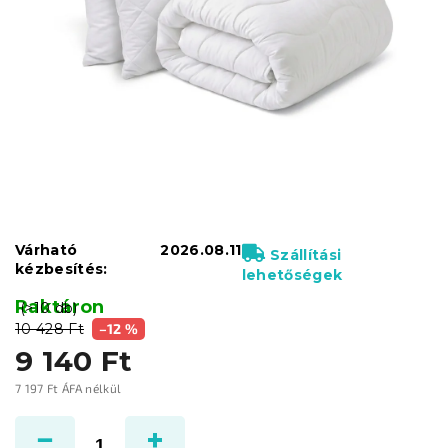
Várható
2026.08.11
Szállítási
kézbesítés:
lehetőségek
Raktáron
(>10 db)
10 428 Ft
–12 %
9 140 Ft
7 197 Ft ÁFA nélkül
Egységár: