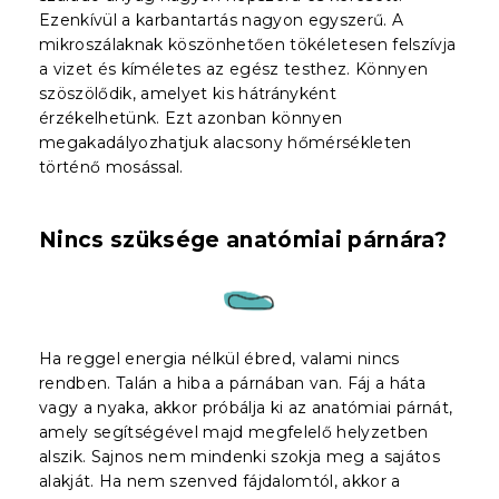
Ezenkívül a karbantartás nagyon egyszerű. A
mikroszálaknak köszönhetően tökéletesen felszívja
a vizet és kíméletes az egész testhez. Könnyen
szöszölődik, amelyet kis hátrányként
érzékelhetünk. Ezt azonban könnyen
megakadályozhatjuk alacsony hőmérsékleten
történő mosással.
Nincs szüksége anatómiai párnára?
Ha reggel energia nélkül ébred, valami nincs
rendben. Talán a hiba a párnában van. Fáj a háta
vagy a nyaka, akkor próbálja ki az anatómiai párnát,
amely segítségével majd megfelelő helyzetben
alszik. Sajnos nem mindenki szokja meg a sajátos
alakját. Ha nem szenved fájdalomtól, akkor a