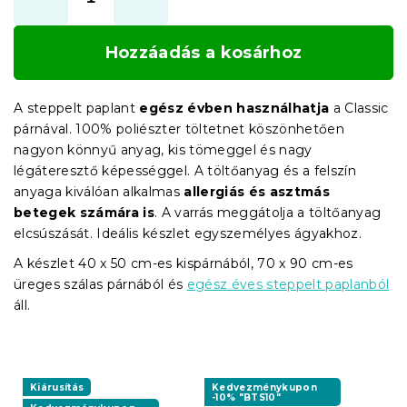
Hozzáadás a kosárhoz
A steppelt paplant
egész évben használhatja
a Classic
párnával. 100% poliészter töltetnet köszönhetően
nagyon könnyű anyag, kis tömeggel és nagy
légáteresztő képességgel. A töltőanyag és a felszín
anyaga kiválóan alkalmas
allergiás és asztmás
betegek számára is
. A varrás meggátolja a töltőanyag
elcsúszását. Ideális készlet egyszemélyes ágyakhoz.
A készlet 40 x 50 cm-es kispárnából, 70 x 90 cm-es
üreges szálas párnából és
egész éves steppelt paplanból
áll.
Kiárusítás
Kedvezménykupon
-10% "BTS10"