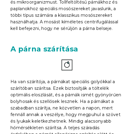
és mikroorganizmust. Tollfeltöltésű párnákhoz és
paplanokhoz speciális mosószereket javaslunk, a
többi típus számára a klasszikus mosószereket
használhatja. A mosást kíméletes centrifugálással
kell befejezni, hogy ne sérüljön a párna belseje.
A párna szárítása
Ha van szárítója, a párnákat speciális golyókkal a
szárítóban szárítsa. Ezek biztosítják a töltelék
optimális eloszlását, és a párnák ismét gyönyörűen
bolyhosak és szellősek lesznek. Ha a párnákat a
szabadban szárítja, ne közvetlen a napon, mert
fennáll annak a veszélye, hogy megpuhul a szövet
és lyukak keletkezhetnek. Mindig alacsonyabb
hőmérsékleten szárítsa. A teljes száradás