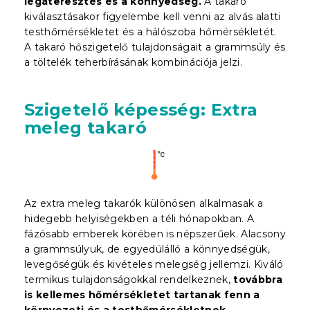
légáteresztés és a könnyedség.
A takaró
kiválasztásakor figyelembe kell venni az alvás alatti
testhőmérsékletet és a hálószoba hőmérsékletét.
A takaró hőszigetelő tulajdonságait a grammsúly és
a töltelék teherbírásának kombinációja jelzi.
Szigetelő képesség: Extra
meleg takaró
Az extra meleg takarók különösen alkalmasak a
hidegebb helyiségekben a téli hónapokban. A
fázósabb emberek körében is népszerűek. Alacsony
a grammsúlyuk, de egyedülálló a könnyedségük,
levegőségük és kivételes melegség jellemzi. Kiváló
termikus tulajdonságokkal rendelkeznek,
továbbra
is kellemes hőmérsékletet tartanak fenn a
környezeti és a testhőmérsékletnek