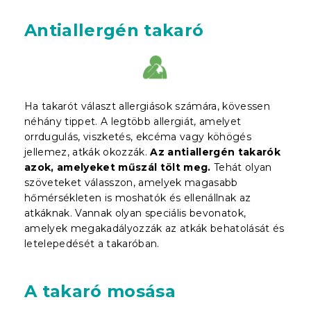
Antiallergén takaró
Ha takarót választ allergiások számára, kövessen
néhány tippet. A legtöbb allergiát, amelyet
orrdugulás, viszketés, ekcéma vagy köhögés
jellemez, atkák okozzák.
Az antiallergén takarók
azok, amelyeket műszál tölt meg.
Tehát olyan
szöveteket válasszon, amelyek magasabb
hőmérsékleten is moshatók és ellenállnak az
atkáknak. Vannak olyan speciális bevonatok,
amelyek megakadályozzák az atkák behatolását és
letelepedését a takaróban.
A takaró mosása