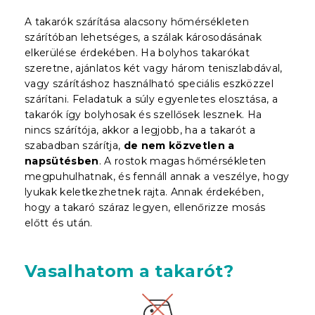
A takarók szárítása alacsony hőmérsékleten
szárítóban lehetséges, a szálak károsodásának
elkerülése érdekében. Ha bolyhos takarókat
szeretne,
ajánlatos két vagy három teniszlabdával,
vagy szárításhoz használható speciális eszközzel
szárítani.
Feladatuk a súly egyenletes elosztása, a
takarók így bolyhosak és szellősek lesznek. Ha
nincs szárítója, akkor a legjobb, ha a takarót a
szabadban szárítja,
de nem közvetlen a
napsütésben
. A rostok magas hőmérsékleten
megpuhulhatnak, és fennáll annak a veszélye, hogy
lyukak keletkezhetnek rajta. Annak érdekében,
hogy a takaró száraz legyen, ellenőrizze mosás
előtt és után.
Vasalhatom a takarót?