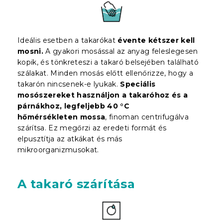
Ideális esetben a takarókat
évente kétszer kell
mosni.
A gyakori mosással az anyag feleslegesen
kopik, és tönkreteszi a takaró belsejében található
szálakat. Minden mosás előtt ellenőrizze, hogy a
takarón nincsenek-e lyukak.
Speciális
mosószereket használjon a takaróhoz és a
párnákhoz, legfeljebb 40 °C
hőmérsékleten mossa
, finoman centrifugálva
szárítsa. Ez megőrzi az eredeti formát és
elpusztítja az atkákat és más
mikroorganizmusokat.
A takaró szárítása