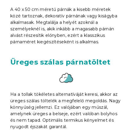
A 40 x 50 cm méretű párnák a kisebb méretek
közé tartoznak, dekoratív párnának vagy kiságyba
alkalmasak. Megtalálja a helyét azoknál a
személyeknél is, akik inkább a magasabb párnán
alvást részesítik előnyben, ezért a klasszikus
párnaméret kiegészítéseként is alkalmas.
Üreges szálas párnatöltet
Ha a tollak tökéletes alternatíváját keresi, akkor az
üreges szálas töltelék a megfelelő megoldás. Nagy
könnyűség jellemzi. Ez valójában egy műszál,
amelynek üreges a belseje, ezért valóban bolyhos
és nem tapad. Optimális termikus kényelmet és
nyugodt éjszakát garantál.