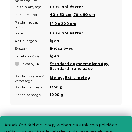
hőmérséklet
Felszín anyaga
100% poliészter
Párna mérete
40 x 50 cm
,
70 x 90 cm
Paplanhuzat
140 x 200 cm
mérete
Töltet
100% poliészter
Antiallergén
Igen
Évszak
Egész éves
Hotel minőség
igen
Javasoljuk
Standard egyszemélyes ágy
,
?
Standard franciaágy
Paplan szigetelő
Meleg
,
Extra meleg
képessége
Paplan tömege
1350 g
Párna tömege
1000 g
Annak érdekében, hogy webáruházunk megfelelően
L
működjön, és Ön a lehető legjobb vásárlási élményt