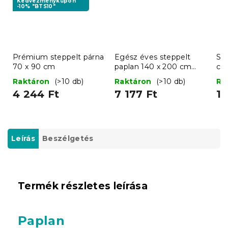
Kedvezménykupon
-10% "BTS10"
Prémium steppelt párna
Egész éves steppelt
Ste
70 x 90 cm
paplan 140 x 200 cm
c
párnával 70 x 90 cm
Raktáron
(>10 db)
Raktáron
(>10 db)
Ra
BASIC
4 244 Ft
7 177 Ft
1 
Leírás
Beszélgetés
Termék részletes leírása
Paplan