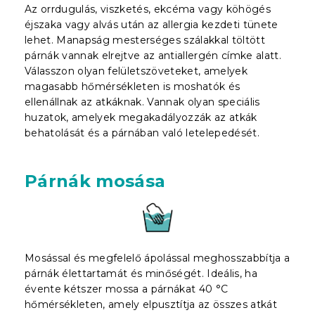
Az orrdugulás, viszketés, ekcéma vagy köhögés
éjszaka vagy alvás után az allergia kezdeti tünete
lehet. Manapság mesterséges szálakkal töltött
párnák vannak elrejtve az antiallergén címke alatt.
Válasszon olyan felületszöveteket, amelyek
magasabb hőmérsékleten is moshatók és
ellenállnak az atkáknak. Vannak olyan speciális
huzatok, amelyek megakadályozzák az atkák
behatolását és a párnában való letelepedését.
Párnák mosása
Mosással és megfelelő ápolással meghosszabbítja a
párnák élettartamát és minőségét. Ideális, ha
évente kétszer mossa a párnákat 40 °C
hőmérsékleten, amely elpusztítja az összes atkát