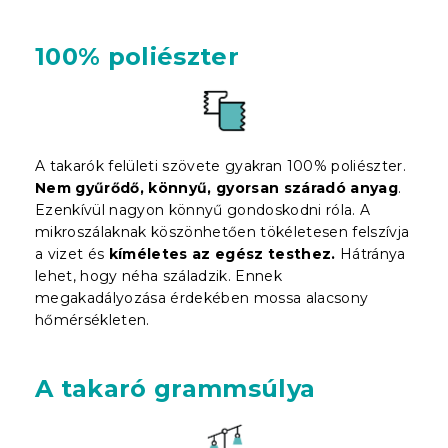
100% poliészter
A takarók felületi szövete gyakran 100% poliészter.
Nem gyűrődő, könnyű, gyorsan száradó anyag
.
Ezenkívül nagyon könnyű gondoskodni róla. A
mikroszálaknak köszönhetően tökéletesen felszívja
a vizet és
kíméletes az egész testhez.
Hátránya
lehet, hogy néha száladzik. Ennek
megakadályozása érdekében mossa alacsony
hőmérsékleten.
A takaró grammsúlya