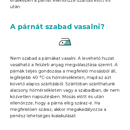
érdekében a párnát ellenőrizze szárítás előtt és
után.
A párnát szabad vasalni?
Nem szabad a párnákat vasalni. A levehető huzat
vasalható a felületi anyag megválasztása szerint. A
párnák teljes gondozása a megfelelő mosásból áll,
legfeljebb 40 °C-os hőmérsékleten, majd az azt
követő alapos szárításból. Szárítóban száríthatunk
alacsony hőmérsékleten vagy a szabadban, de nem
közvetlen napsütésben. Mosás előtt és után
ellenőrizze, hogy a párna elég száraz-e. Ha
megfelelően száraz, akkor megakadályozza a
penész lehetséges kialakulását.