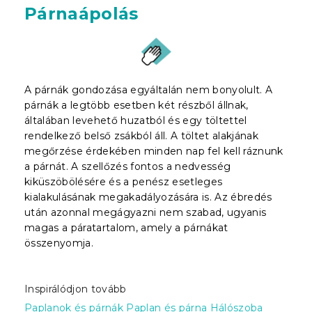
Párnaápolás
A párnák gondozása egyáltalán nem bonyolult. A
párnák a legtöbb esetben két részből állnak,
általában levehető huzatból és egy töltettel
rendelkező belső zsákból áll. A töltet alakjának
megőrzése érdekében minden nap fel kell ráznunk
a párnát. A szellőzés fontos a nedvesség
kiküszöbölésére és a penész esetleges
kialakulásának megakadályozására is. Az ébredés
után azonnal megágyazni nem szabad, ugyanis
magas a páratartalom, amely a párnákat
összenyomja.
Inspirálódjon tovább
Paplanok és párnák
Paplan és párna
Hálószoba