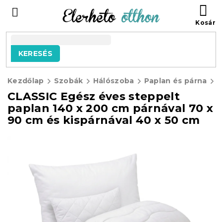
Ugrás
KO
a
fő
tartalomhoz
KERESÉS
Kezdőlap
Szobák
Hálószoba
Paplan és párna
P
CLASSIC Egész éves steppelt
paplan 140 x 200 cm párnával 70 x
90 cm és kispárnával 40 x 50 cm