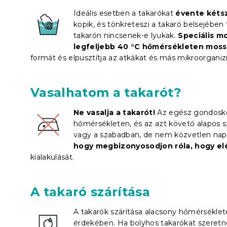
Ideális esetben a takarókat
évente kétsz
kopik, és tönkreteszi a takaró belsejében 
takarón nincsenek-e lyukak.
Speciális m
legfeljebb 40 °C hőmérsékleten mos
formát és elpusztítja az atkákat és más mikroorgani
Vasalhatom a takarót?
Ne vasalja a takarót!
Az egész gondosko
hőmérsékleten, és az azt követő alapos s
vagy a szabadban, de nem közvetlen na
hogy megbizonyosodjon róla, hogy elé
kialakulását.
A takaró szárítása
A takarók szárítása alacsony hőmérséklet
érdekében. Ha bolyhos takarókat szeretn