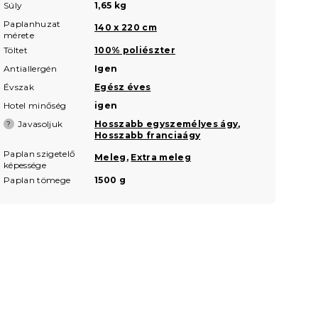
Súly
1,65 kg
Paplanhuzat
140 x 220 cm
mérete
Töltet
100% poliészter
Antiallergén
Igen
Évszak
Egész éves
Hotel minőség
igen
Javasoljuk
Hosszabb egyszemélyes ágy
,
?
Hosszabb franciaágy
Paplan szigetelő
Meleg
,
Extra meleg
képessége
Paplan tömege
1500 g