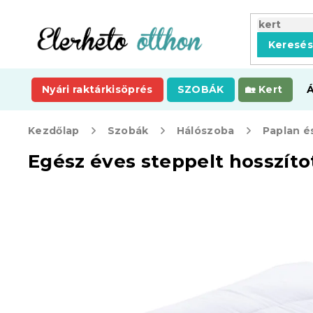
Ugrás
a
fő
Keresé
tartalomhoz
Nyári raktárkisöprés
SZOBÁK
Kert
Kezdőlap
Szobák
Hálószoba
Paplan é
Egész éves steppelt hosszíto