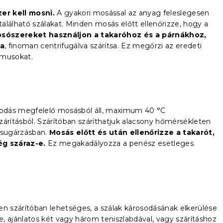
er kell mosni.
A gyakori mosással az anyag feleslegesen
található szálakat. Minden mosás előtt ellenőrizze, hogy a
osószereket használjon a takaróhoz és a párnákhoz,
sa
, finoman centrifugálva szárítsa. Ez megőrzi az eredeti
zmusokat.
dás megfelelő mosásból áll, maximum 40 °C
zárításból. Szárítóban száríthatjuk alacsony hőmérsékleten
psugárzásban.
Mosás előtt és után ellenőrizze a takarót,
g száraz-e.
Ez megakadályozza a penész esetleges
en szárítóban lehetséges, a szálak károsodásának elkerülése
e,
ajánlatos két vagy három teniszlabdával, vagy szárításhoz