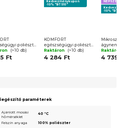
Kedvezménykupon
NÉPSZERŰ MI
-10% "BTS10"
Kedvezményk
-10% "BTS10"
ORT
KOMFORT
Mikroszálas
ségügyi poliészter
egészségügyi poliészter
ágyneműhuz
töltetű párna
áron
(>10 db)
golyó töltetű párna 70 x
Raktáron
(>10 db)
KINYÚJTOTT 
Raktáron
(
ral 70 x 90 cm
90 cm
szürke
5 Ft
4 284 Ft
4 739 Ft
iegészítő paraméterek
Ajánlott mosási
40 °C
hőmérséklet
Felszín anyaga
100% poliészter