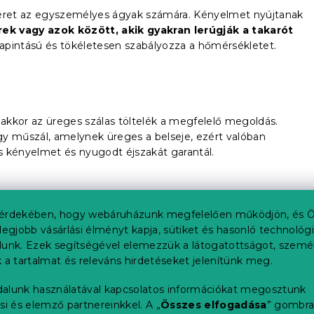
méret az egyszemélyes ágyak számára. Kényelmet nyújtanak
k vagy azok között, akik gyakran lerúgják a takarót
apintású és tökéletesen szabályozza a hőmérsékletet.
i, akkor az üreges szálas töltelék a megfelelő megoldás.
gy műszál, amelynek üreges a belseje, ezért valóban
s kényelmet és nyugodt éjszakát garantál.
érdekében, hogy webáruházunk megfelelően működjön, és Ö
latával nincs szükség a téli vagy nyári takarók tárolására
legjobb vásárlási élményt kapja, sütiket és hasonló technológ
is lakások lakói fogják értékelni. Az egész éves takarók
lunk. Ezek segítségével elemezzük a látogatottságot, szemé
zött mozog. Az alacsonyabb érték gyengébb és alkalmas a
 a tartalmat és releváns hirdetéseket jelenítünk meg.
a, éppen ellenkezőleg, a nagyobb grammsúly kissé
stéhez, és egész évben szabályozza a hőmérsékletet.
alunk használatával kapcsolatos információkat megosztunk
si és elemző partnereinkkel. A „
Összes elfogadása
” gombr