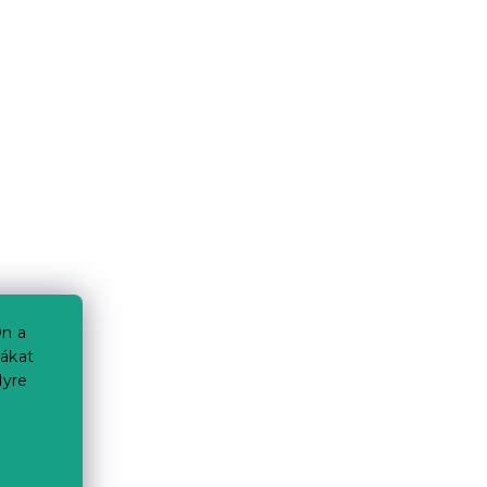
n a
iákat
lyre
a