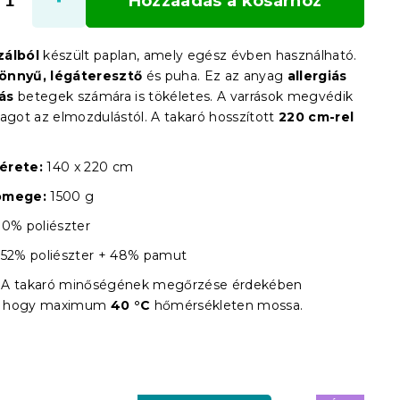
Hozzáadás a kosárhoz
zálból
készült paplan, amely egész évben használható.
önnyű, légáteresztő
és puha. Ez az anyag
allergiás
ás
betegek számára is tökéletes. A varrások megvédik
yagot az elmozdulástól. A takaró hosszított
220 cm-rel
érete:
140 x 220 cm
ömege:
1500 g
0% poliészter
: 52% poliészter + 48% pamut
A takaró minőségének megőrzése érdekében
uk, hogy maximum
40 °C
hőmérsékleten mossa.