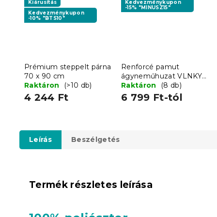
Kiárusítás
Kedvezménykupon
-15% "MINUSZ15"
Kedvezménykupon
-10% "BTS10"
Prémium steppelt párna
Renforcé pamut
70 x 90 cm
ágyneműhuzat VLNKY
Raktáron
(>10 db)
kék
Raktáron
(8 db)
4 244 Ft
6 799 Ft-tól
Leírás
Beszélgetés
Termék részletes leírása