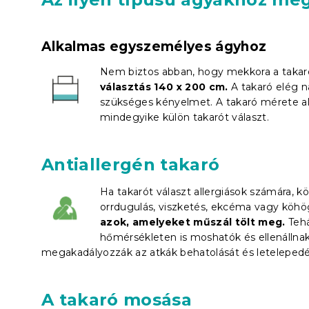
Alkalmas egyszemélyes ágyhoz
Nem biztos abban, hogy mekkora a taka
választás 140 x 200 cm.
A takaró elég n
szükséges kényelmet. A takaró mérete al
mindegyike külön takarót választ.
Antiallergén takaró
Ha takarót választ allergiások számára, k
orrdugulás, viszketés, ekcéma vagy köhö
azok, amelyeket műszál tölt meg.
Tehá
hőmérsékleten is moshatók és ellenállnak
megakadályozzák az atkák behatolását és letelepedé
A takaró mosása