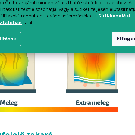
tva Ön hozzájárul minden választható süti feldolgozásához.
A
llításokat
testre szabhatja, vagy a sütiket teljesen
elutasíthatj
eállítások” menüben. További információkat a
Süti-kezelési
oztatóban
talál.
Elfog
lítások
felelő takaró