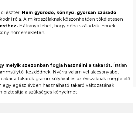
oliészter.
Nem gyűrődő, könnyű, gyorsan száradó
kodni róla. A mikroszálaknak köszönhetően tökéletesen
testhez.
Hátránya lehet, hogy néha száladzik. Ennek
sony hőmérsékleten.
y melyik szezonban fogja használni a takarót.
Íratlan
grammsúlytól kezdődnek. Nyárra valamivel alacsonyabb,
em akar a takarók grammsúlyával és az évszaknak megfelelő
an egy egész évben használható takaró változatának
n biztosítja a szükséges kényelmet.