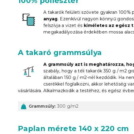
100% poliészter
A takarók felületi szövete gyakran 100% p
anyag
. Ezenkívül nagyon könnyű gondos
felszívja a vizet és
kíméletes az egész 
megakadályozása érdekében mossa alac
A takaró grammsúlya
A grammsúly azt is meghatározza, hog
szabály, hogy a téli takarók 350 g / m2 
általában 150 g / m2-nél kezdődik. Ha n
cserékkel foglalkozni, akkor lehetőség v
vásárlására. Alkalmazkodik a testéhez, és egész évbe
Grammsúly:
300 g/m2
Paplan mérete 140 x 220 cm