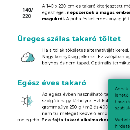
A 140 x 220 cm-es takaró kiterjesztett 
egész éjjel,
népszerűek a magas embere
magukról.
A puha és kellemes anyag jó t
Üreges szálas takaró töltet
Ha a tollak tökéletes alternatíváját keres
Nagy könnyűség jellemzi. Ez valójában e
bolyhos és nem tapad. Optimális termiku
Egész éves takaró
Annak 
Az egész évben használható takarók haszná
lehető 
szolgáló nagy tárhelyre. Ezt különösen a k
haszná
grammsúlya 250 g / m2 és 400 g / m2 kö
szabjuk
nem túl meleget kedvelő emberek számár
melegebb.
Ez a fajta takaró alkalmazkodik a te
Webold
hirdeté