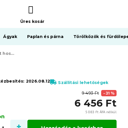
Üres kosár
KOSÁR
Ágyak
Paplan és párna
Törölközők és fürdőlep
Egész éves steppelt hosszított paplan 140 x 220 cm
kézbesítés:
2026.08.12
Szállítási lehetőségek
9 493 Ft
–31 %
6 456 Ft
5 083 Ft ÁFA nélkül
on
Egysé