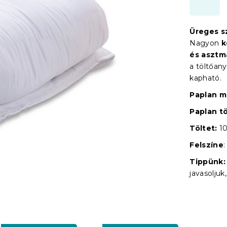
Üreges s
Nagyon
k
és asztm
a töltőan
kapható.
Paplan m
Paplan t
Töltet:
10
Felszíne
Tippünk:
javasolj