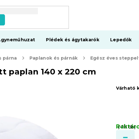
s
Ágyneműhuzat
Plédek és ágytakarók
Lepedők
s párna
Paplanok és párnák
tt paplan 140 x 220 cm
Várható 
Raktár
(>10 db)