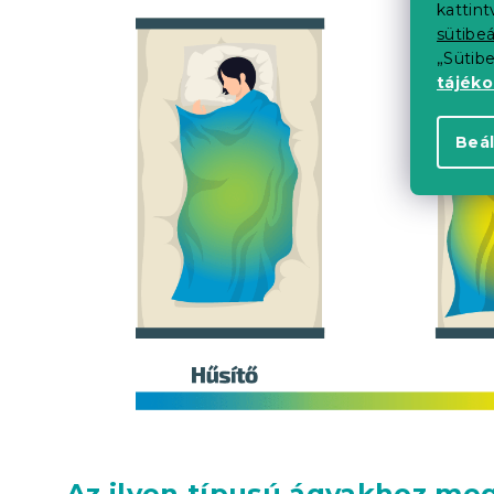
kattin
sütibeá
„Sütib
tájék
Beál
Az ilyen típusú ágyakhoz meg