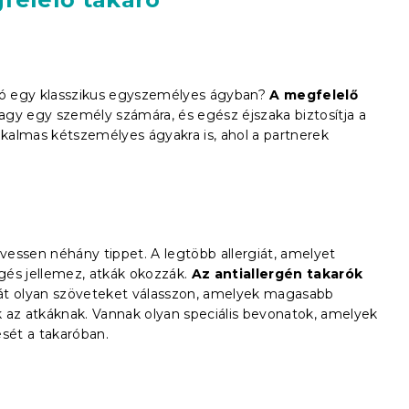
ró egy klasszikus egyszemélyes ágyban?
A megfelelő
agy egy személy számára, és egész éjszaka biztosítja a
kalmas kétszemélyes ágyakra is, ahol a partnerek
övessen néhány tippet. A legtöbb allergiát, amelyet
gés jellemez, atkák okozzák.
Az antiallergén takarók
t olyan szöveteket válasszon, amelyek magasabb
 az atkáknak. Vannak olyan speciális bevonatok, amelyek
sét a takaróban.