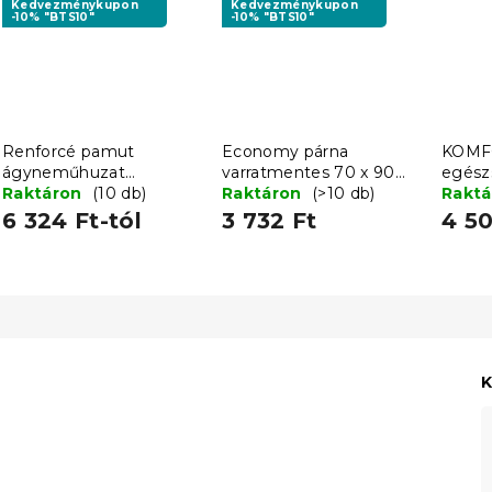
Kedvezménykupon
Kedvezménykupon
-10% "BTS10"
-10% "BTS10"
Renforcé pamut
Economy párna
KOMF
ágyneműhuzat
varratmentes 70 x 90
egész
CAPRIVI szürke
Raktáron
(10 db)
cm
Raktáron
(>10 db)
golyó 
Rakt
gombokkal
cipzár
6 324 Ft-tól
3 732 Ft
4 50
K