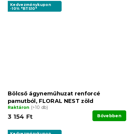
Kedvezménykupon
-10% "BTS10"
Bölcső ágyneműhuzat renforcé
pamutból, FLORAL NEST zöld
Raktáron
(>10 db)
3 154 Ft
Bővebben
Kedvezménykupon