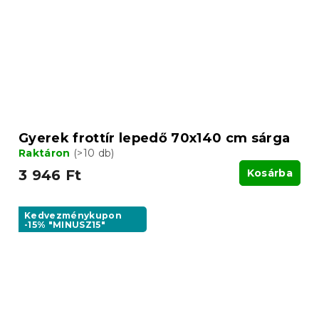
Gyerek frottír lepedő 70x140 cm sárga
Raktáron
(>10 db)
3 946 Ft
Kosárba
Kedvezménykupon
-15% "MINUSZ15"