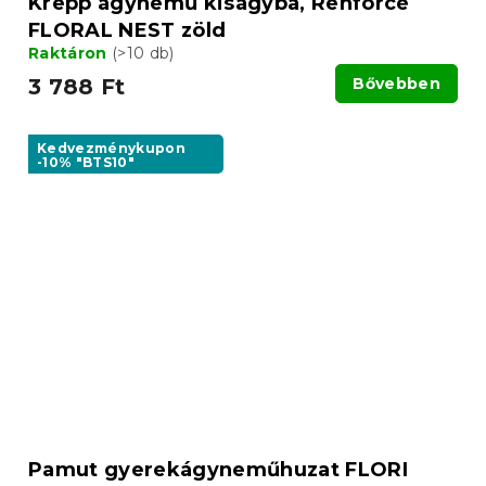
Krepp ágynemű kiságyba, Renforcé
FLORAL NEST zöld
Raktáron
(>10 db)
3 788 Ft
Bővebben
Kedvezménykupon
-10% "BTS10"
Pamut gyerekágyneműhuzat FLORI