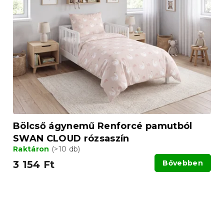
Bölcső ágynemű Renforcé pamutból
SWAN CLOUD rózsaszín
Raktáron
(>10 db)
3 154 Ft
Bővebben