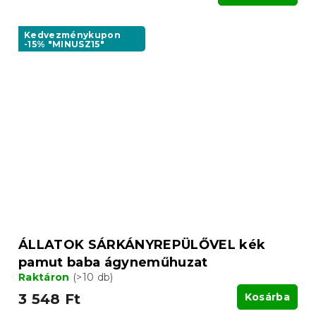
Kedvezménykupon
-15% "MINUSZ15"
ÁLLATOK SÁRKÁNYREPÜLŐVEL kék
pamut baba ágyneműhuzat
Raktáron
(>10 db)
3 548 Ft
Kosárba