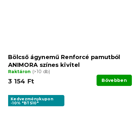
Bölcső ágynemű Renforcé pamutból
ANIMORA színes kivitel
Raktáron
(>10 db)
3 154 Ft
Bővebben
Kedvezménykupon
-10% "BTS10"