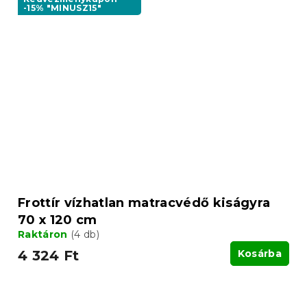
-15% "MINUSZ15"
Frottír vízhatlan matracvédő kiságyra
70 x 120 cm
Raktáron
(4 db)
4 324 Ft
Kosárba