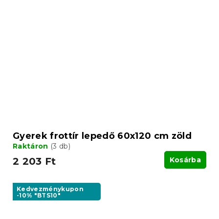
Gyerek frottír lepedő 60x120 cm zöld
Raktáron
(3 db)
2 203 Ft
Kosárba
Kedvezménykupon
-10% "BTS10"