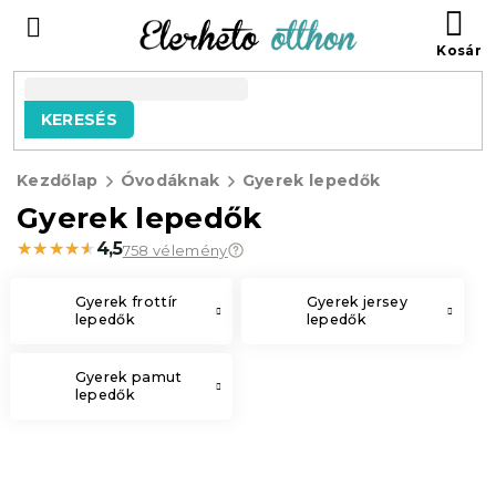
Ugrás
KO
a
fő
tartalomhoz
KERESÉS
Kezdőlap
Óvodáknak
Gyerek lepedők
Gyerek lepedők
★★★★★
★★★★★
4,5
758 vélemény
Gyerek frottír
Gyerek jersey
lepedők
lepedők
Gyerek pamut
lepedők