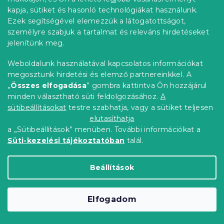
kapja, sütiket és hasonló technológiákat használunk.
Ezek segítségével elemezzük a látogatottságot,
személyre szabjuk a tartalmat és releváns hirdetéseket
jelenítünk meg.
Jersey gyerek lepedő 60x120 cm sárga
Raktáron
(1 db)
Weboldalunk használatával kapcsolatos információkat
2 044 Ft
Kosárba
megosztunk hirdetési és elemző partnereinkkel. A
„
Összes elfogadása
” gombra kattintva Ön hozzájárul
minden választható süti feldolgozásához.
A
sütibeállításokat
testre szabhatja, vagy a sütiket teljesen
elutasíthatja
a „Sütibeállítások” menüben. További információkat a
Süti-kezelési tájékoztatóban
talál.
Beállítások
Elfogadom