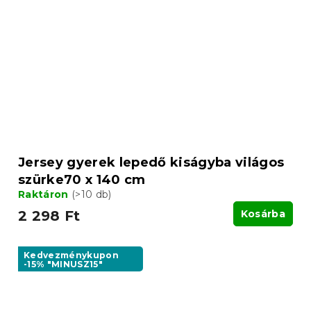
Jersey gyerek lepedő kiságyba világos
szürke70 x 140 cm
Raktáron
(>10 db)
2 298 Ft
Kosárba
Kedvezménykupon
-15% "MINUSZ15"