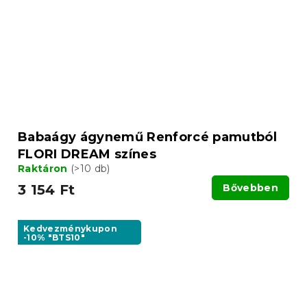
Babaágy ágynemű Renforcé pamutból
FLORI DREAM színes
Raktáron
(>10 db)
3 154 Ft
Bővebben
Kedvezménykupon
-10% "BTS10"