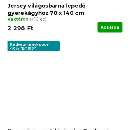
Jersey világosbarna lepedő
gyerekágyhoz 70 x 140 cm
Raktáron
(>10 db)
2 298 Ft
Kosárba
Kedvezménykupon
-10% "BTS10"