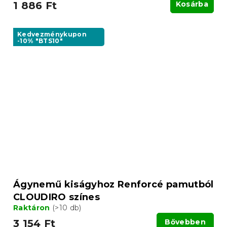
1 886 Ft
Kosárba
Kedvezménykupon
-10% "BTS10"
Ágynemű kiságyhoz Renforcé pamutból
CLOUDIRO színes
Raktáron
(>10 db)
3 154 Ft
Bővebben