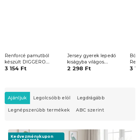
Renforcé pamutból
Jersey gyerek lepedő
Böl
készült DIGGERO
kiságyba világos
Ren
színes kiságy
3 154 Ft
szürke70 x 140 cm
2 298 Ft
SWA
3 1
ágyneműhuzat
T
e
Ajánljuk
Legolcsóbb elöl
Legdrágább
r
Legnépszerűbb termékek
ABC szerint
m
é
k
T
e
e
Kedvezménykupon
k