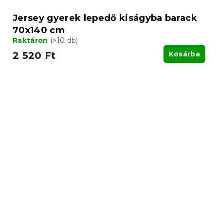
Jersey gyerek lepedő kiságyba barack
70x140 cm
Raktáron
(>10 db)
2 520 Ft
Kosárba