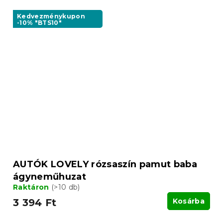
Kedvezménykupon
-10% "BTS10"
AUTÓK LOVELY rózsaszín pamut baba
ágyneműhuzat
Raktáron
(>10 db)
3 394 Ft
Kosárba