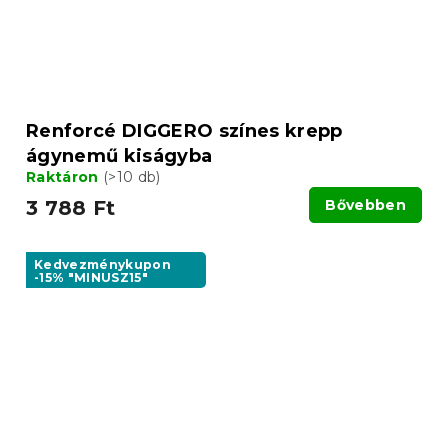
Renforcé DIGGERO színes krepp
ágynemű kiságyba
Raktáron
(>10 db)
3 788 Ft
Bővebben
Kedvezménykupon
-15% "MINUSZ15"