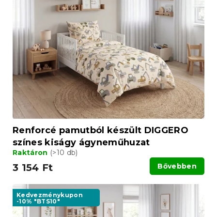
Renforcé pamutból készült DIGGERO
színes kiságy ágyneműhuzat
Raktáron
(>10 db)
3 154 Ft
Bővebben
Kedvezménykupon
-10% "BTS10"