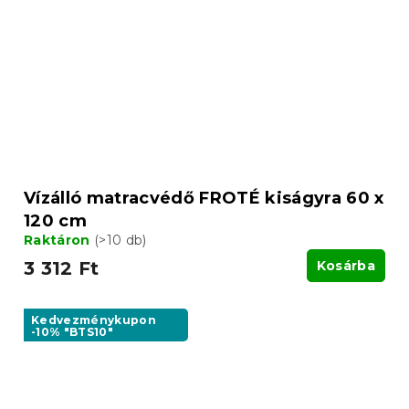
Vízálló matracvédő FROTÉ kiságyra 60 x
120 cm
Raktáron
(>10 db)
3 312 Ft
Kosárba
Kedvezménykupon
-10% "BTS10"