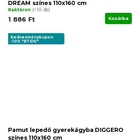
DREAM színes 110x160 cm
Raktáron
(>10 db)
1 886 Ft
Kosárba
Kedvezménykupon
-10% "BTS10"
Pamut lepedő gyerekágyba DIGGERO
színes 110x160 cm