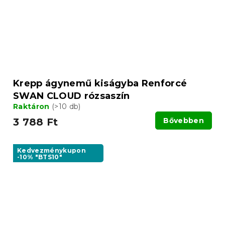
Krepp ágynemű kiságyba Renforcé
SWAN CLOUD rózsaszín
Raktáron
(>10 db)
3 788 Ft
Bővebben
Kedvezménykupon
-10% "BTS10"