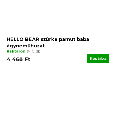
HELLO BEAR szürke pamut baba
ágyneműhuzat
Raktáron
(>10 db)
4 468 Ft
Kosárba