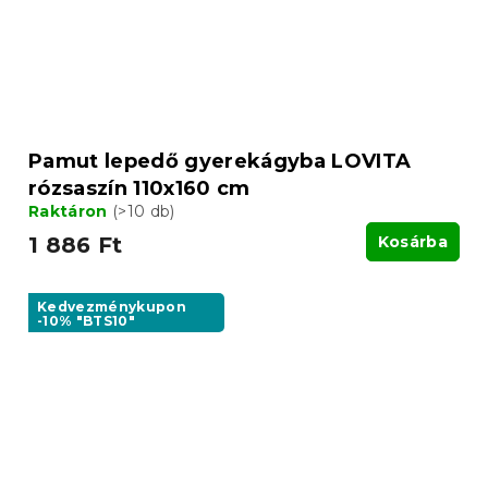
Pamut lepedő gyerekágyba LOVITA
rózsaszín 110x160 cm
Raktáron
(>10 db)
1 886 Ft
Kosárba
Kedvezménykupon
-10% "BTS10"