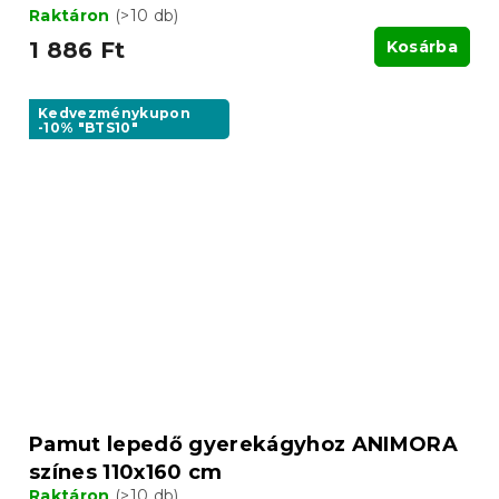
Raktáron
(>10 db)
1 886 Ft
Kosárba
Kedvezménykupon
-10% "BTS10"
Pamut lepedő gyerekágyhoz ANIMORA
színes 110x160 cm
Raktáron
(>10 db)