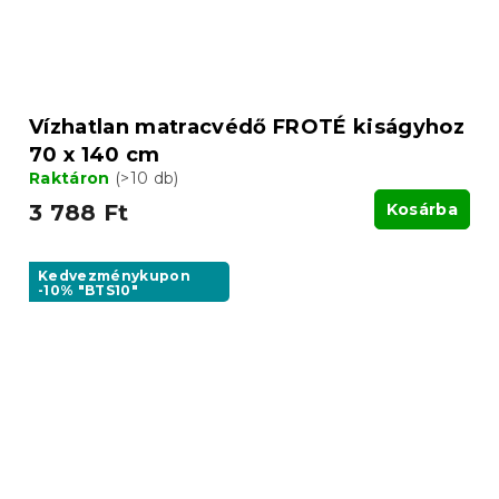
Vízhatlan matracvédő FROTÉ kiságyhoz
70 x 140 cm
Raktáron
(>10 db)
3 788 Ft
Kosárba
Kedvezménykupon
-10% "BTS10"