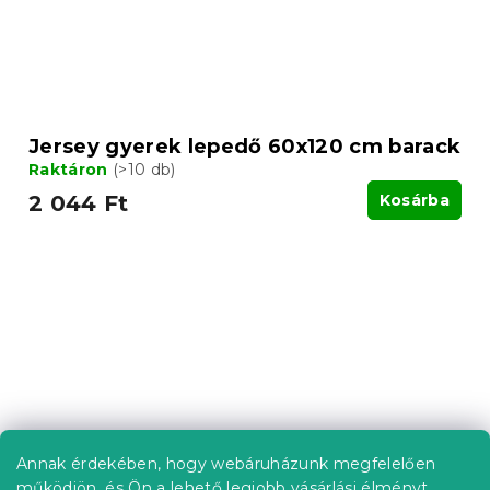
Jersey gyerek lepedő 60x120 cm barack
Raktáron
(>10 db)
2 044 Ft
Kosárba
Annak érdekében, hogy webáruházunk megfelelően
működjön, és Ön a lehető legjobb vásárlási élményt