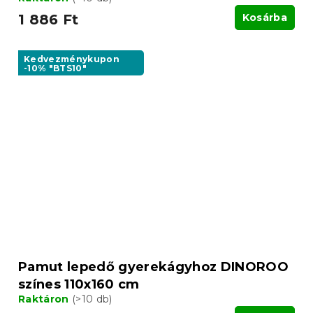
1 886 Ft
Kosárba
Kedvezménykupon
-10% "BTS10"
Pamut lepedő gyerekágyhoz DINOROO
színes 110x160 cm
Raktáron
(>10 db)