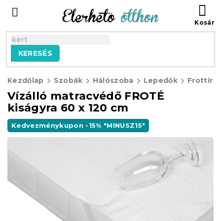
Ugrás
KO
a
fő
tartalomhoz
KERESÉS
Kezdőlap
Szobák
Hálószoba
Lepedők
Frottír 
Vízálló matracvédő FROTÉ
kiságyra 60 x 120 cm
Kedvezménykupon -15% "MINUSZ15"