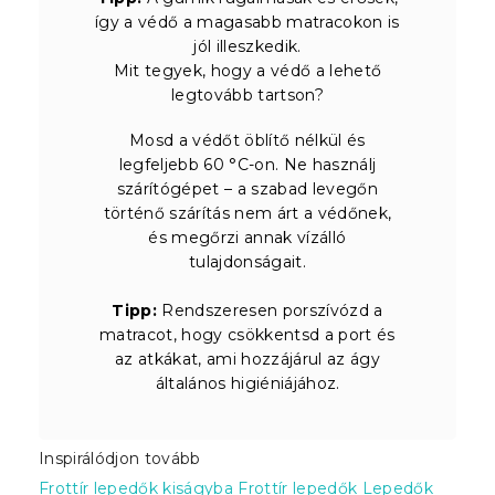
így a védő a magasabb matracokon is
jól illeszkedik.
Mit tegyek, hogy a védő a lehető
legtovább tartson?
Mosd a védőt öblítő nélkül és
legfeljebb 60 °C-on. Ne használj
szárítógépet – a szabad levegőn
történő szárítás nem árt a védőnek,
és megőrzi annak vízálló
tulajdonságait.
Tipp:
Rendszeresen porszívózd a
matracot, hogy csökkentsd a port és
az atkákat, ami hozzájárul az ágy
általános higiéniájához.
Inspirálódjon tovább
Frottír lepedők kiságyba
Frottír lepedők
Lepedők