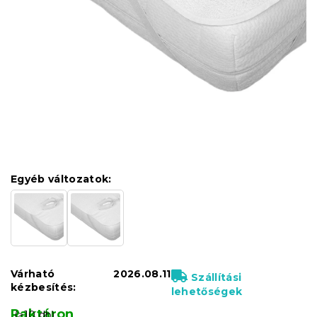
Egyéb változatok:
Várható
2026.08.11
Szállítási
kézbesítés:
lehetőségek
Raktáron
(>10 db)