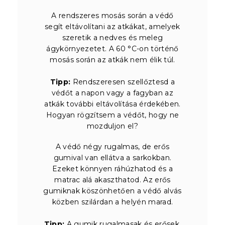
A rendszeres mosás során a védő
segít eltávolítani az atkákat, amelyek
szeretik a nedves és meleg
ágykörnyezetet. A 60 °C-on történő
mosás során az atkák nem élik túl.
Tipp:
Rendszeresen szellőztesd a
védőt a napon vagy a fagyban az
atkák további eltávolítása érdekében.
Hogyan rögzítsem a védőt, hogy ne
mozduljon el?
A védő négy rugalmas, de erős
gumival van ellátva a sarkokban.
Ezeket könnyen ráhúzhatod és a
matrac alá akaszthatod. Az erős
gumiknak köszönhetően a védő alvás
közben szilárdan a helyén marad.
Tipp:
A gumik rugalmasak és erősek,