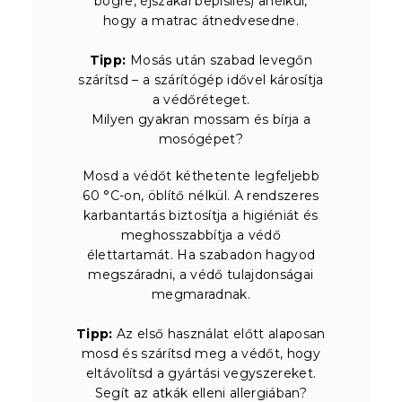
bögre, éjszakai bepisilés) anélkül,
hogy a matrac átnedvesedne.
Tipp:
Mosás után szabad levegőn
szárítsd – a szárítógép idővel károsítja
a védőréteget.
Milyen gyakran mossam és bírja a
mosógépet?
Mosd a védőt kéthetente legfeljebb
60 °C-on, öblítő nélkül. A rendszeres
karbantartás biztosítja a higiéniát és
meghosszabbítja a védő
élettartamát. Ha szabadon hagyod
megszáradni, a védő tulajdonságai
megmaradnak.
Tipp:
Az első használat előtt alaposan
mosd és szárítsd meg a védőt, hogy
eltávolítsd a gyártási vegyszereket.
Segít az atkák elleni allergiában?