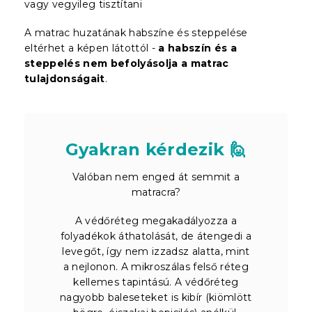
vagy vegyileg tisztítani
A matrac huzatának habszíne és steppelése
eltérhet a képen látottól -
a habszín és a
steppelés nem befolyásolja a matrac
tulajdonságait
.
Gyakran kérdezik 🙋
Valóban nem enged át semmit a
matracra?
A védőréteg megakadályozza a
folyadékok áthatolását, de átengedi a
levegőt, így nem izzadsz alatta, mint
a nejlonon. A mikroszálas felső réteg
kellemes tapintású. A védőréteg
nagyobb baleseteket is kibír (kiömlött