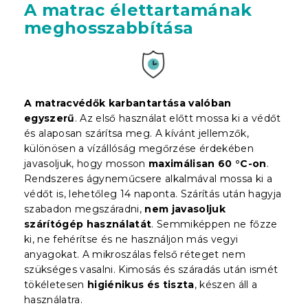
A matrac élettartamának
meghosszabbítása
A matracvédők karbantartása valóban
egyszerű
. Az első használat előtt mossa ki a védőt
és alaposan szárítsa meg. A kívánt jellemzők,
különösen a vízállóság megőrzése érdekében
javasoljuk, hogy mosson
maximálisan 60 °C-on
.
Rendszeres ágyneműcsere alkalmával mossa ki a
védőt is, lehetőleg 14 naponta. Szárítás után hagyja
szabadon megszáradni,
nem javasoljuk
szárítógép használatát
. Semmiképpen ne főzze
ki, ne fehérítse és ne használjon más vegyi
anyagokat. A mikroszálas felső réteget nem
szükséges vasalni. Kimosás és száradás után ismét
tökéletesen
higiénikus és tiszta
, készen áll a
használatra.