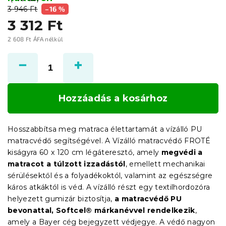
3 946 Ft
–16 %
3 312 Ft
2 608 Ft ÁFA nélkül
Egységár:
Hozzáadás a kosárhoz
Hosszabbítsa meg matraca élettartamát a vízálló PU
matracvédő segítségével. A Vízálló matracvédő FROTÉ
kiságyra 60 x 120 cm légáteresztő, amely
megvédi a
matracot a túlzott izzadástól
, emellett mechanikai
sérülésektől és a folyadékoktól, valamint az egészségre
káros atkáktól is véd. A vízálló részt egy textilhordozóra
helyezett gumizár biztosítja,
a matracvédő PU
bevonattal, Softcel® márkanévvel rendelkezik
,
amely a Bayer cég bejegyzett védjegye. A védő nagyon