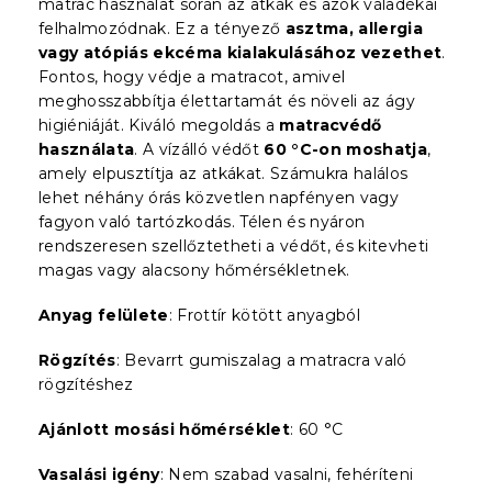
matrac használat során az atkák és azok váladékai
felhalmozódnak. Ez a tényező
asztma, allergia
vagy atópiás ekcéma kialakulásához vezethet
.
Fontos, hogy védje a matracot, amivel
meghosszabbítja élettartamát és növeli az ágy
higiéniáját. Kiváló megoldás a
matracvédő
használata
. A vízálló védőt
60 °C-on moshatja
,
amely elpusztítja az atkákat. Számukra halálos
lehet néhány órás közvetlen napfényen vagy
fagyon való tartózkodás. Télen és nyáron
rendszeresen szellőztetheti a védőt, és kitevheti
magas vagy alacsony hőmérsékletnek.
Anyag felülete
: Frottír kötött anyagból
Rögzítés
: Bevarrt gumiszalag a matracra való
rögzítéshez
Ajánlott mosási hőmérséklet
: 60 °C
Vasalási igény
: Nem szabad vasalni, fehéríteni