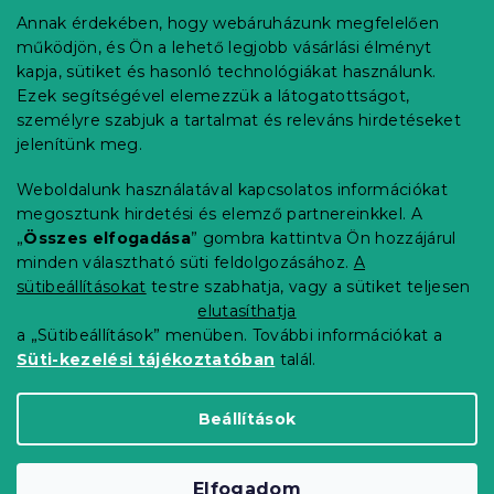
b
Annak érdekében, hogy webáruházunk megfelelően
Információ az Ön számára
l
működjön, és Ön a lehető legjobb vásárlási élményt
é
Rendelés követése
kapja, sütiket és hasonló technológiákat használunk.
c
Ezek segítségével elemezzük a látogatottságot,
Szállítási lehetőségek
személyre szabjuk a tartalmat és releváns hirdetéseket
Fizetési lehetőségek
jelenítünk meg.
Reklamáció és áruvisszaküldés
Elérhetőség
Weboldalunk használatával kapcsolatos információkat
Általános szerződési feltételek
megosztunk hirdetési és elemző partnereinkkel. A
Adatvédelmi nyilatkozat
„
Összes elfogadása
” gombra kattintva Ön hozzájárul
minden választható süti feldolgozásához.
A
Blog
sütibeállításokat
testre szabhatja, vagy a sütiket teljesen
Partnereinknek
elutasíthatja
a „Sütibeállítások” menüben. További információkat a
Süti-kezelési tájékoztatóban
talál.
Shoptet Premium készítette
Beállítások
Copyright 2026
Elerheto otthon
. Minden jog
Elfogadom
fenntartva.
Süti beállítások szerkesztése