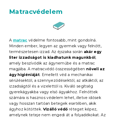
Matracvédelem
A
matrac
védelme fontosabb, mint gondolná.
Minden ember, legyen az gyermek vagy felnőtt,
természetesen izzad. Az éjszaka során
akár egy
liter izzadságot is kiadhatunk magunkból
,
amely beszívódik az ágyneműbe és a matrac
magjába. A matracvédő összességében
növeli az
ágy higiéniáját
. Emellett véd a mechanikai
sérülésektől, a szennyeződésektől, az atkáktól, az
izzadságtól és a vizelettől is. Kiváló segítség
gyerekágyakba vagy első ágyakhoz. Felnőttek
számára is hasznos védelem lehet, illetve idősek
vagy hosszan tartóan betegek esetében, akik
ágyhoz kötöttek.
Vízálló védő
réteget képez,
amelynek teteje nem engedi át a folyadékokat. Az