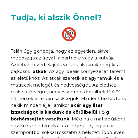
Tudja, ki alszik Önnel?
Talán úgy gondolja, hogy az egyetlen, akivel
megosztja az ágyát, a partnere vagy a kutyája.
Azonban téved. Sajnos velünk alszanak még kis
pajkosok,
atkák
. Az ágy ideális környezetet teremt
az életükhöz. Az atkák szeretik az ágyneműk és a
matracok melegét és nedvességét. Az élethez
csak sötétségre, nedvességre és körülbelül 24 °C
hőmérsékletre van szükségük. Mindent biztosítunk
nekik minden éjjel, amikor
akár egy liter
izzadságot is kiadunk és körülbelül 1,5 g
bőrhámsejtet veszítünk
. Még ha a matrac újként
néz ki és minden elvárását teljesíti is, higiéniai
szempontból sokkal rosszabb a helyzet. Több éves