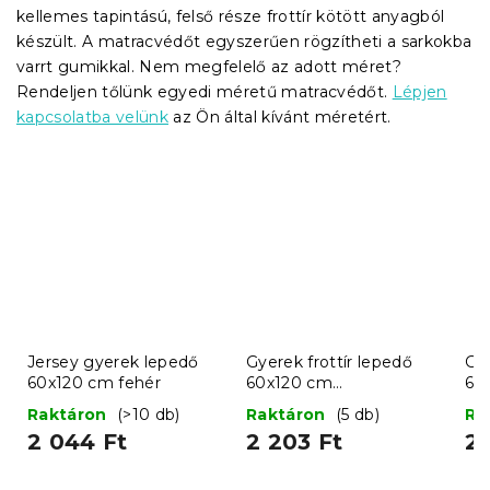
kellemes tapintású, felső része frottír kötött anyagból
készült. A matracvédőt egyszerűen rögzítheti a sarkokba
varrt gumikkal. Nem megfelelő az adott méret?
Rendeljen tőlünk egyedi méretű matracvédőt.
Lépjen
kapcsolatba velünk
az Ön által kívánt méretért.
Jersey gyerek lepedő
Gyerek frottír lepedő
Gye
60x120 cm fehér
60x120 cm
60
világosszürke
Raktáron
(>10 db)
Raktáron
(5 db)
Ra
2 044 Ft
2 203 Ft
2 