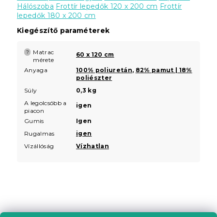
Hálószoba
Frottír lepedők 120 x 200 cm
Frottír
lepedők 180 x 200 cm
Kiegészítő paraméterek
Matrac
?
60 x 120 cm
mérete
Anyaga
100% poliuretán
,
82% pamut | 18%
poliészter
Súly
0,3 kg
A legolcsóbb a
igen
piacon
Gumis
Igen
Rugalmas
igen
Vízállóság
Vízhatlan
L
á