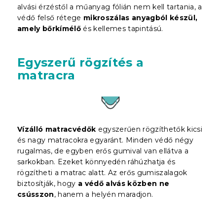
alvási érzéstől a műanyag fólián nem kell tartania, a
védő felső rétege
mikroszálas anyagból készül,
amely bőrkímélő
és kellemes tapintású.
Egyszerű rögzítés a
matracra
Vízálló matracvédők
egyszerűen rögzíthetők kicsi
és nagy matracokra egyaránt. Minden védő négy
rugalmas, de egyben erős gumival van ellátva a
sarkokban. Ezeket könnyedén ráhúzhatja és
rögzítheti a matrac alatt. Az erős gumiszalagok
biztosítják, hogy
a védő alvás közben ne
csússzon
, hanem a helyén maradjon.