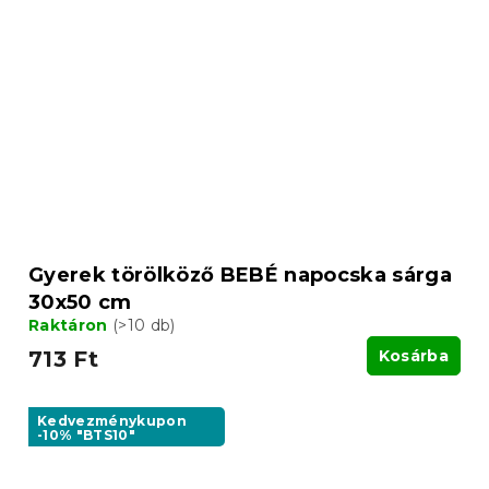
Gyerek törölköző BEBÉ napocska sárga
30x50 cm
Raktáron
(>10 db)
713 Ft
Kosárba
Kedvezménykupon
-10% "BTS10"