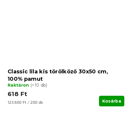
Classic lila kis törölköző 30x50 cm,
100% pamut
Raktáron
(>10 db)
618 Ft
Kosárba
Egységár:
123 600 Ft / 200 db