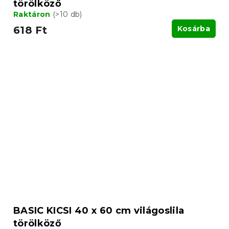
törölköző
Raktáron
(>10 db)
618 Ft
Kosárba
BASIC KICSI 40 x 60 cm világoslila
törölköző