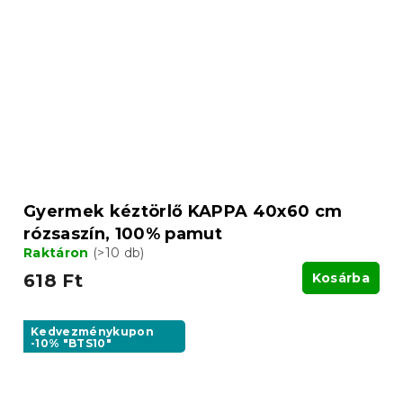
Gyermek kéztörlő KAPPA 40x60 cm
rózsaszín, 100% pamut
Raktáron
(>10 db)
618 Ft
Kosárba
Kedvezménykupon
-10% "BTS10"