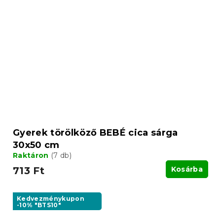
Gyerek törölköző BEBÉ cica sárga
30x50 cm
Raktáron
(7 db)
713 Ft
Kosárba
Kedvezménykupon
-10% "BTS10"