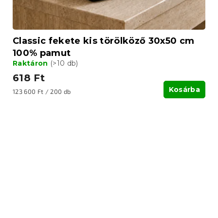
Classic fekete kis törölköző 30x50 cm
100% pamut
Raktáron
(>10 db)
618 Ft
Kosárba
Egységár:
123 600 Ft / 200 db