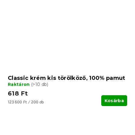
Classic krém kis törölköző, 100% pamut
Raktáron
(>10 db)
618 Ft
Kosárba
Egységár:
123 600 Ft / 200 db