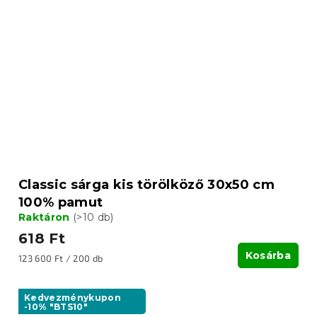
Classic sárga kis törölköző 30x50 cm
100% pamut
Raktáron
(>10 db)
618 Ft
Kosárba
Egységár:
123 600 Ft / 200 db
Kedvezménykupon
-10% "BTS10"