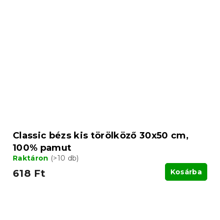
Classic bézs kis törölköző 30x50 cm,
100% pamut
Raktáron
(>10 db)
618 Ft
Kosárba