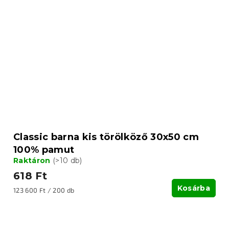
Classic barna kis törölköző 30x50 cm
100% pamut
Raktáron
(>10 db)
618 Ft
Kosárba
Egységár:
123 600 Ft / 200 db