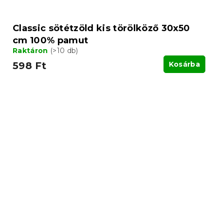
Classic sötétzöld kis törölköző 30x50
cm 100% pamut
Raktáron
(>10 db)
598 Ft
Kosárba