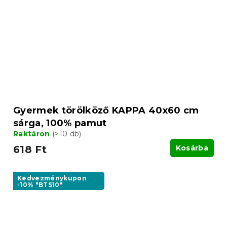
Gyermek törölköző KAPPA 40x60 cm
sárga, 100% pamut
Raktáron
(>10 db)
618 Ft
Kosárba
Kedvezménykupon
-10% "BTS10"