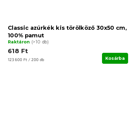
Classic azúrkék kis törölköző 30x50 cm,
100% pamut
Raktáron
(>10 db)
618 Ft
Kosárba
Egységár:
123 600 Ft / 200 db