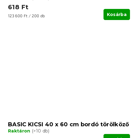
618 Ft
Kosárba
Egységár:
123 600 Ft / 200 db
BASIC KICSI 40 x 60 cm bordó törölköző
Raktáron
(>10 db)