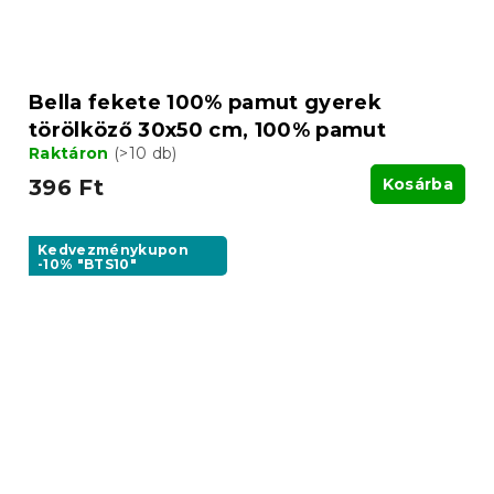
Bella fekete 100% pamut gyerek
törölköző 30x50 cm, 100% pamut
Raktáron
(>10 db)
396 Ft
Kosárba
Kedvezménykupon
-10% "BTS10"