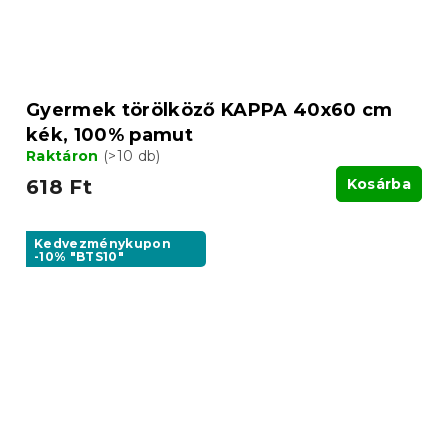
Gyermek törölköző KAPPA 40x60 cm
kék, 100% pamut
Raktáron
(>10 db)
618 Ft
Kosárba
Kedvezménykupon
-10% "BTS10"