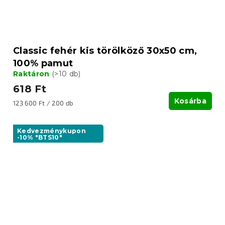
Classic fehér kis törölköző 30x50 cm,
100% pamut
Raktáron
(>10 db)
618 Ft
Kosárba
Egységár:
123 600 Ft / 200 db
Kedvezménykupon
-10% "BTS10"