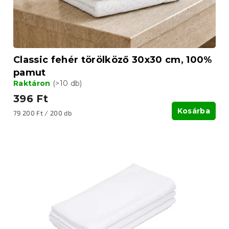
s
s
e
t
á
j
a
Classic fehér törölköző 30x30 cm, 100%
pamut
Raktáron
(>10 db)
396 Ft
Kosárba
Egységár:
79 200 Ft / 200 db