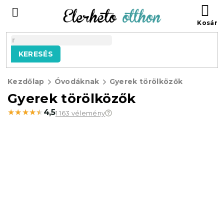
Ugrás
KO
a
fő
tartalomhoz
KERESÉS
Kezdőlap
Óvodáknak
Gyerek törölközők
Gyerek törölközők
★★★★★
★★★★★
4,5
1 163 vélemény