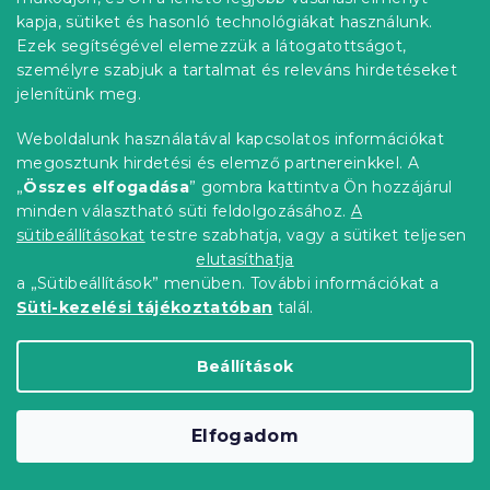
kapja, sütiket és hasonló technológiákat használunk.
Ezek segítségével elemezzük a látogatottságot,
személyre szabjuk a tartalmat és releváns hirdetéseket
jelenítünk meg.
Weboldalunk használatával kapcsolatos információkat
megosztunk hirdetési és elemző partnereinkkel. A
„
Összes elfogadása
” gombra kattintva Ön hozzájárul
Törölköző PURELLO MINI 30x30 cm
minden választható süti feldolgozásához.
A
fehér, 100% pamut
sütibeállításokat
testre szabhatja, vagy a sütiket teljesen
Raktáron
(>10 db)
elutasíthatja
396 Ft
Kosárba
a „Sütibeállítások” menüben. További információkat a
Süti-kezelési tájékoztatóban
talál.
összesen
31
termék
L
Beállítások
i
s
t
L
a
Elfogadom
á
i
b
r