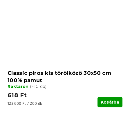
Classic piros kis törölköző 30x50 cm
100% pamut
Raktáron
(>10 db)
618 Ft
Kosárba
Egységár:
123 600 Ft / 200 db