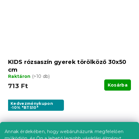
KIDS rózsaszín gyerek törölköző 30x50
cm
Raktáron
(>10 db)
713 Ft
Kosárba
Kedvezménykupon
-10% "BTS10"
Annak érdekében, hogy webáruházunk megfelelően
működjön, és Ön a lehető legjobb vásárlási élményt