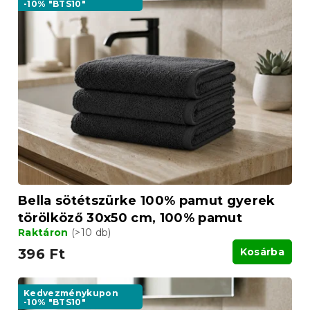
-10% "BTS10"
Bella sötétszürke 100% pamut gyerek
törölköző 30x50 cm, 100% pamut
Raktáron
(>10 db)
396 Ft
Kosárba
Kedvezménykupon
-10% "BTS10"