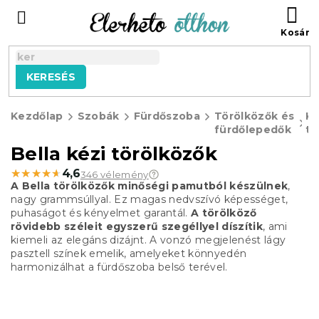
Ugrás
KO
a
fő
tartalomhoz
KERESÉS
Kezdőlap
Szobák
Fürdőszoba
Törölközők és
Ké
fürdőlepedők
tö
Bella kézi törölközők
★★★★★
★★★★★
4,6
346 vélemény
A Bella törölközők minőségi pamutból készülnek
,
nagy grammsúllyal.
Ez magas nedvszívó képességet,
puhaságot és kényelmet garantál.
A törölköző
rövidebb széleit egyszerű szegéllyel díszítik
, ami
kiemeli az elegáns dizájnt.
A vonzó megjelenést lágy
pasztell színek emelik, amelyeket könnyedén
harmonizálhat a fürdőszoba belső terével.