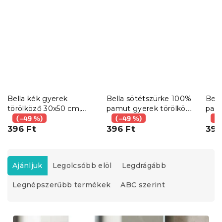
Bella kék gyerek
Bella sötétszürke 100%
Bell
törölköző 30x50 cm,
pamut gyerek törölköző
pamu
100% pamut
(–49 %)
30x50 cm, 100% pamut
(–49 %)
30x
(–
396 Ft
396 Ft
396
T
e
Ajánljuk
Legolcsóbb elöl
Legdrágább
r
Legnépszerűbb termékek
ABC szerint
m
é
k
T
e