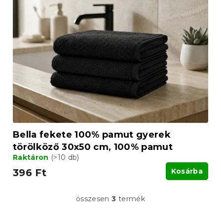
Bella fekete 100% pamut gyerek
törölköző 30x50 cm, 100% pamut
Raktáron
(>10 db)
396 Ft
Kosárba
összesen
3
termék
L
i