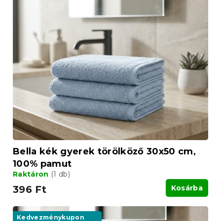
e
k
r
r
m
e
é
n
k
d
e
e
k
z
l
é
i
s
s
e
t
á
j
a
Bella kék gyerek törölköző 30x50 cm,
100% pamut
Raktáron
(1 db)
396 Ft
Kosárba
Kedvezménykupon