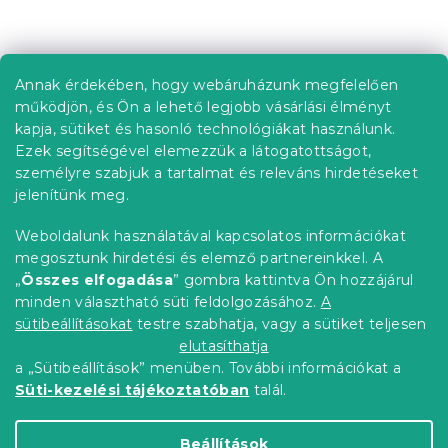
s
t
L
a
á
i
b
r
Annak érdekében, hogy webáruházunk megfelelően
Információ az Ön számára
á
l
működjön, és Ön a lehető legjobb vásárlási élményt
n
é
Rendelés követése
kapja, sütiket és hasonló technológiákat használunk.
y
c
í
Ezek segítségével elemezzük a látogatottságot,
Szállítási lehetőségek
t
személyre szabjuk a tartalmat és releváns hirdetéseket
Fizetési lehetőségek
á
jelenítünk meg.
Reklamáció és áruvisszaküldés
s
e
Elérhetőség
Weboldalunk használatával kapcsolatos információkat
l
Általános szerződési feltételek
megosztunk hirdetési és elemző partnereinkkel. A
e
Adatvédelmi nyilatkozat
„
Összes elfogadása
” gombra kattintva Ön hozzájárul
m
minden választható süti feldolgozásához.
A
Blog
e
i
sütibeállításokat
testre szabhatja, vagy a sütiket teljesen
Partnereinknek
elutasíthatja
a „Sütibeállítások” menüben. További információkat a
Süti-kezelési tájékoztatóban
talál.
Shoptet Premium készítette
Beállítások