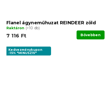
Flanel ágyneműhuzat REINDEER zöld
Raktáron
(>10 db)
7 116 Ft
Bővebben
Kedvezménykupon
-15% "MINUSZ15"