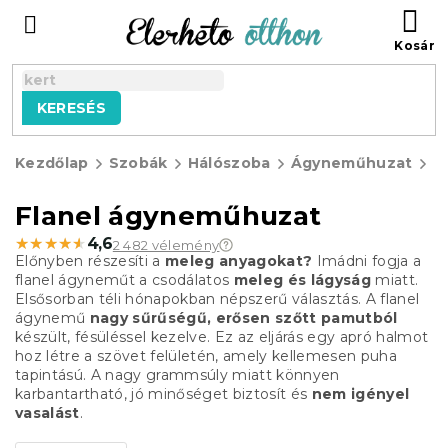
Ugrás
KO
a
fő
tartalomhoz
KERESÉS
Kezdőlap
Szobák
Hálószoba
Ágyneműhuzat
F
á
Flanel ágyneműhuzat
★★★★★
★★★★★
4,6
2 482 vélemény
Előnyben részesíti a
meleg anyagokat?
Imádni fogja a
flanel ágyneműt a csodálatos
meleg és lágyság
miatt.
Elsősorban téli hónapokban népszerű választás. A flanel
ágynemű
nagy sűrűségű, erősen szőtt pamutból
készült, fésüléssel kezelve. Ez az eljárás egy apró halmot
hoz létre a szövet felületén, amely kellemesen puha
tapintású. A nagy grammsúly miatt könnyen
karbantartható, jó minőséget biztosít és
nem igényel
vasalást
.