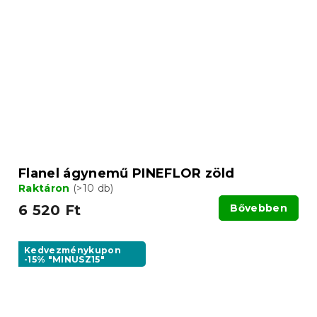
Flanel ágynemű PINEFLOR zöld
Raktáron
(>10 db)
6 520 Ft
Bővebben
Kedvezménykupon
-15% "MINUSZ15"