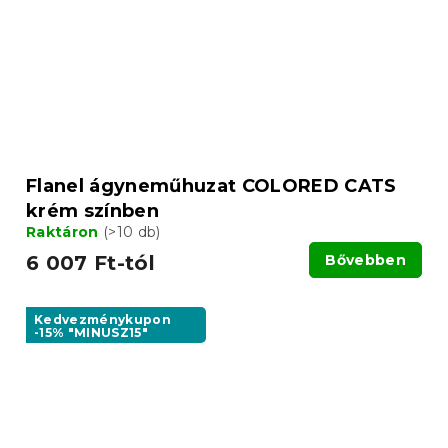
Flanel ágyneműhuzat COLORED CATS
krém színben
Raktáron
(>10 db)
6 007 Ft-tól
Bővebben
Kedvezménykupon
-15% "MINUSZ15"