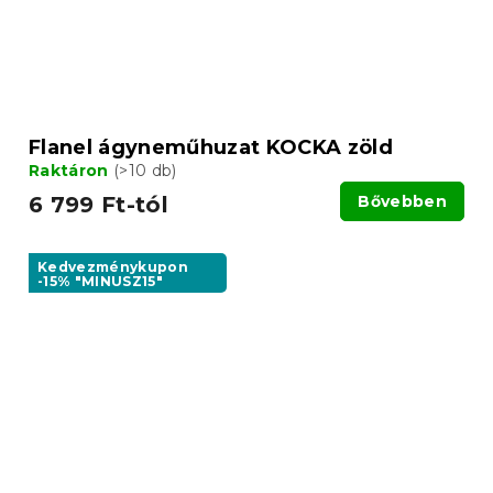
Flanel ágyneműhuzat KOCKA zöld
Raktáron
(>10 db)
6 799 Ft-tól
Bővebben
Kedvezménykupon
-15% "MINUSZ15"