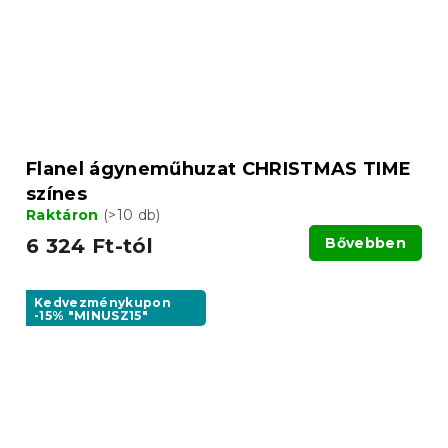
Flanel ágyneműhuzat CHRISTMAS TIME
színes
Raktáron
(>10 db)
6 324 Ft-tól
Bővebben
Kedvezménykupon
-15% "MINUSZ15"