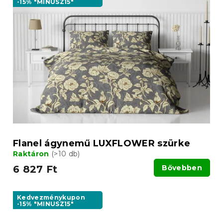
-15% "MINUSZ15"
Flanel ágynemű LUXFLOWER szürke
Raktáron
(>10 db)
6 827 Ft
Bővebben
Kedvezménykupon
-15% "MINUSZ15"