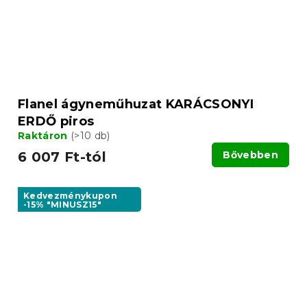
Flanel ágyneműhuzat KARÁCSONYI
ERDŐ piros
Raktáron
(>10 db)
6 007 Ft-tól
Bővebben
Kedvezménykupon
-15% "MINUSZ15"