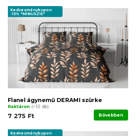
Kedvezménykupon
-15% "MINUSZ15"
Flanel ágynemű DERAMI szürke
Raktáron
(>10 db)
7 275 Ft
Bővebben
Kedvezménykupon