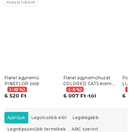
Flanel ágynemű
Flanel ágyneműhuzat
Fla
PINEFLOR zöld
COLORED CATS krém
LUX
(–10 %)
színben
(–6 %)
(–
6 520 Ft
6 007 Ft-tól
6 8
T
e
Ajánljuk
Legolcsóbb elöl
Legdrágább
r
Legnépszerűbb termékek
ABC szerint
m