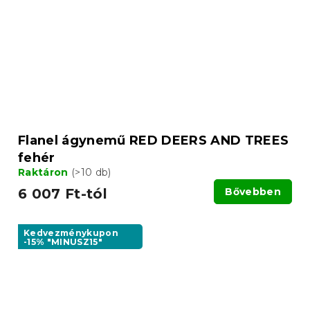
Flanel ágynemű RED DEERS AND TREES
fehér
Raktáron
(>10 db)
6 007 Ft-tól
Bővebben
Kedvezménykupon
-15% "MINUSZ15"