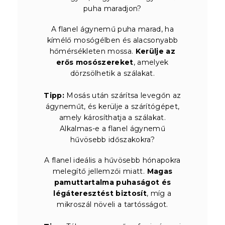
puha maradjon?
A flanel ágynemű puha marad, ha
kímélő mosógélben és alacsonyabb
hőmérsékleten mossa.
Kerülje az
erős mosószereket
, amelyek
dörzsölhetik a szálakat.
Tipp:
Mosás után szárítsa levegőn az
ágyneműt, és kerülje a szárítógépet,
amely károsíthatja a szálakat.
Alkalmas-e a flanel ágynemű
hűvösebb időszakokra?
A flanel ideális a hűvösebb hónapokra
melegítő jellemzői miatt.
Magas
pamuttartalma puhaságot és
légáteresztést biztosít
, míg a
mikroszál növeli a tartósságot.