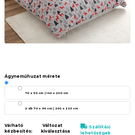
Ágyneműhuzat mérete
70 x 90 cm | 140 x 200 cm
2 db 70 x 90 cm | 200 x 220 cm
Várható
Változat
Szállítási
kézbesítés:
kiválasztása
lehetőségek