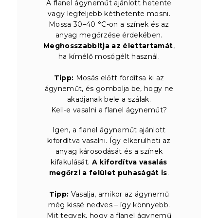
A flanel ágyneműt ajánlott hetente
vagy legfeljebb kéthetente mosni.
Mossa 30–40 °C-on a színek és az
anyag megőrzése érdekében.
Meghosszabbítja az élettartamát
,
ha kímélő mosógélt használ.
Tipp:
Mosás előtt fordítsa ki az
ágyneműt, és gombolja be, hogy ne
akadjanak bele a szálak.
Kell-e vasalni a flanel ágyneműt?
Igen, a flanel ágyneműt ajánlott
kifordítva vasalni. Így elkerülheti az
anyag károsodását és a színek
kifakulását.
A kifordítva vasalás
megőrzi a felület puhaságát is
.
Tipp:
Vasalja, amikor az ágynemű
még kissé nedves – így könnyebb.
Mit tegyek, hogy a flanel ágynemű