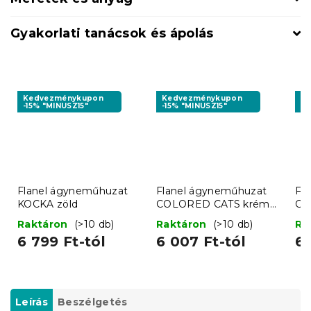
Gyakorlati tanácsok és ápolás
Kedvezménykupon
Kedvezménykupon
K
-15% "MINUSZ15"
-15% "MINUSZ15"
-1
Flanel ágyneműhuzat
Flanel ágyneműhuzat
Fl
KOCKA zöld
COLORED CATS krém
CH
színben
szí
Raktáron
(>10 db)
Raktáron
(>10 db)
Ra
6 799 Ft-tól
6 007 Ft-tól
6 
Leírás
Beszélgetés