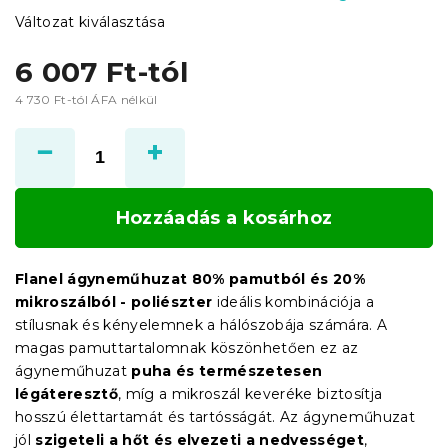
Változat kiválasztása
6 007 Ft
-tól
4 730 Ft
-tól ÁFA nélkül
Egységár:
Hozzáadás a kosárhoz
Flanel ágyneműhuzat 80% pamutból és 20%
mikroszálból - poliészter
ideális kombinációja a
stílusnak és kényelemnek a hálószobája számára. A
magas pamuttartalomnak köszönhetően ez az
ágyneműhuzat
puha és természetesen
légáteresztő
, míg a mikroszál keveréke biztosítja
hosszú élettartamát és tartósságát.
Az ágyneműhuzat
jól
szigeteli a hőt és elvezeti a nedvességet
,