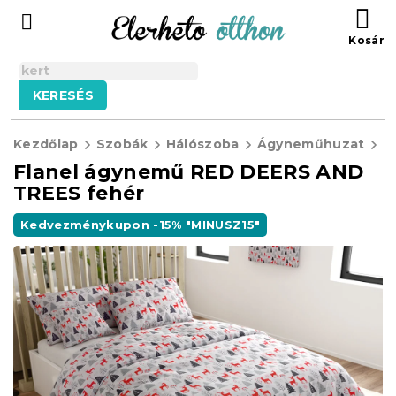
Ugrás
KO
a
fő
tartalomhoz
KERESÉS
Kezdőlap
Szobák
Hálószoba
Ágyneműhuzat
F
Flanel ágynemű RED DEERS AND
TREES fehér
Kedvezménykupon -15% "MINUSZ15"