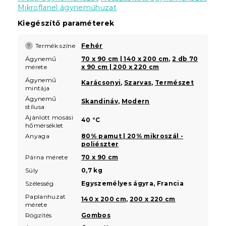
Mikroflanel ágyneműhuzat
Kiegészítő paraméterek
Termék színe
Fehér
?
Ágynemű
70 x 90 cm | 140 x 200 cm
,
2 db 70
mérete
x 90 cm | 200 x 220 cm
Ágynemű
Karácsonyi
,
Szarvas
,
Természet
mintája
Ágynemű
Skandináv
,
Modern
stílusa
Ajánlott mosási
40 °C
hőmérséklet
Anyaga
80% pamut | 20% mikroszál -
poliészter
Párna mérete
70 x 90 cm
Súly
0,7 kg
Szélesség
Egyszemélyes ágyra, Francia
Paplanhuzat
140 x 200 cm
,
200 x 220 cm
mérete
Rögzítés
Gombos