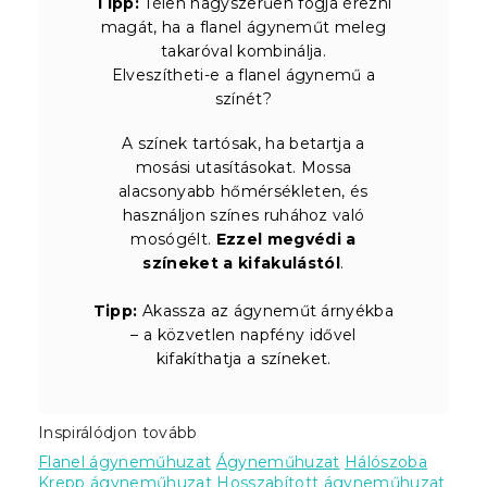
Tipp:
Télen nagyszerűen fogja érezni
magát, ha a flanel ágyneműt meleg
takaróval kombinálja.
Elveszítheti-e a flanel ágynemű a
színét?
A színek tartósak, ha betartja a
mosási utasításokat. Mossa
alacsonyabb hőmérsékleten, és
használjon színes ruhához való
mosógélt.
Ezzel megvédi a
színeket a kifakulástól
.
Tipp:
Akassza az ágyneműt árnyékba
– a közvetlen napfény idővel
kifakíthatja a színeket.
Inspirálódjon tovább
Flanel ágyneműhuzat
Ágyneműhuzat
Hálószoba
Krepp ágyneműhuzat
Hosszabított ágyneműhuzat