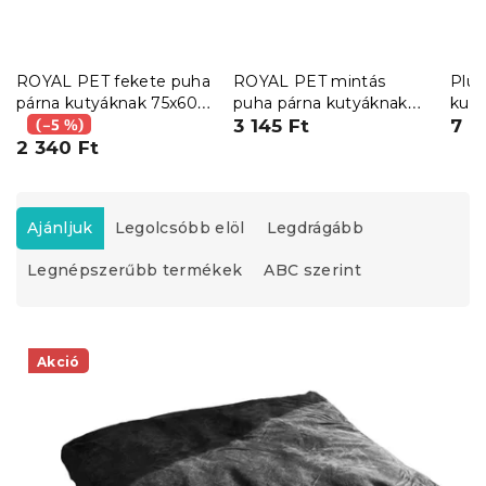
ROYAL PET fekete puha
ROYAL PET mintás
Plüs
párna kutyáknak 75x60
puha párna kutyáknak
kut
cm
(–5 %)
75x60 cm
3 145 Ft
HUI
7 7
2 340 Ft
vilá
T
e
Ajánljuk
Legolcsóbb elöl
Legdrágább
r
Legnépszerűbb termékek
ABC szerint
m
é
k
T
e
e
Akció
k
r
r
m
e
é
n
k
d
e