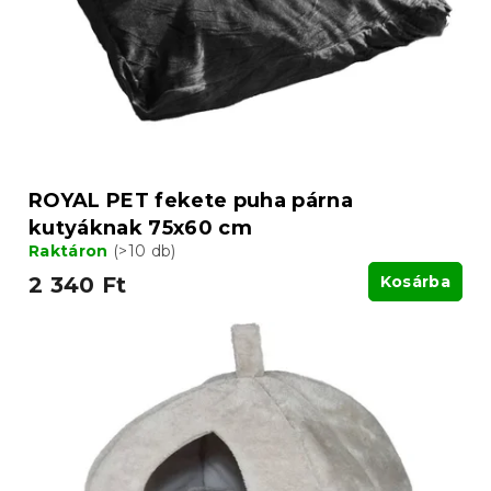
e
k
z
l
é
i
s
s
e
t
á
j
a
ROYAL PET fekete puha párna
kutyáknak 75x60 cm
Raktáron
(>10 db)
2 340 Ft
Kosárba