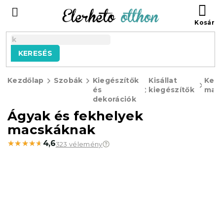
Ugrás
KO
a
fő
tartalomhoz
KERESÉS
Kezdőlap
Szobák
Kiegészítők
Kisállat
Kel
és
kiegészítők
mac
dekorációk
Ágyak és fekhelyek
macskáknak
★★★★★
★★★★★
4,6
323 vélemény