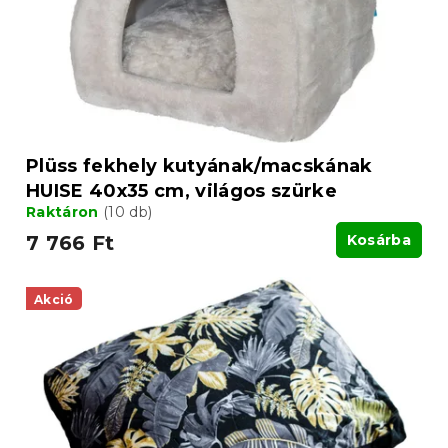
Plüss fekhely kutyának/macskának
HUISE 40x35 cm, világos szürke
Raktáron
(10 db)
7 766 Ft
Kosárba
Akció