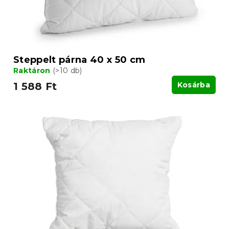
s
s
e
t
á
j
a
Steppelt párna 40 x 50 cm
Raktáron
(>10 db)
1 588 Ft
Kosárba