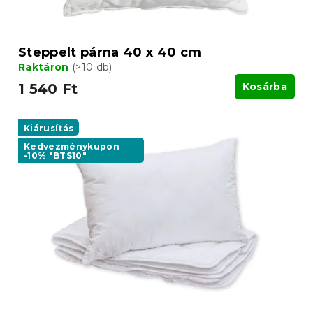
Steppelt párna 40 x 40 cm
Raktáron
(>10 db)
1 540 Ft
Kosárba
Kiárusítás
Kedvezménykupon
-10% "BTS10"