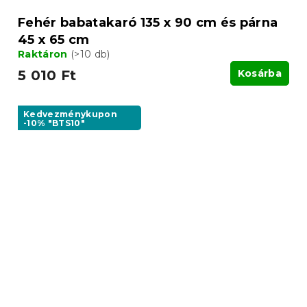
Fehér babatakaró 135 x 90 cm és párna
45 x 65 cm
Raktáron
(>10 db)
5 010 Ft
Kosárba
Kedvezménykupon
-10% "BTS10"