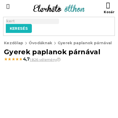
Ugrás
KO
a
fő
tartalomhoz
KERESÉS
Kezdőlap
Óvodáknak
Gyerek paplanok párnával
Gyerek paplanok párnával
★★★★★
★★★★★
4,7
1 826 vélemény