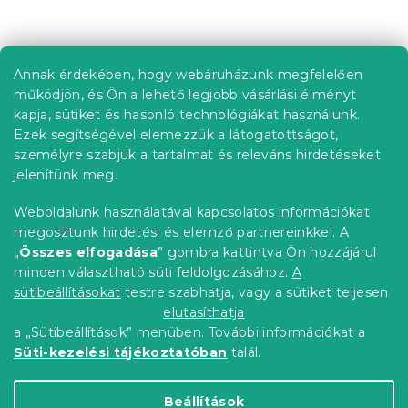
t
L
a
á
i
b
r
Annak érdekében, hogy webáruházunk megfelelően
Információ az Ön számára
á
l
működjön, és Ön a lehető legjobb vásárlási élményt
n
é
Rendelés követése
kapja, sütiket és hasonló technológiákat használunk.
y
c
í
Ezek segítségével elemezzük a látogatottságot,
Szállítási lehetőségek
t
személyre szabjuk a tartalmat és releváns hirdetéseket
Fizetési lehetőségek
á
jelenítünk meg.
Reklamáció és áruvisszaküldés
s
e
Elérhetőség
Weboldalunk használatával kapcsolatos információkat
l
Általános szerződési feltételek
megosztunk hirdetési és elemző partnereinkkel. A
e
Adatvédelmi nyilatkozat
„
Összes elfogadása
” gombra kattintva Ön hozzájárul
m
minden választható süti feldolgozásához.
A
Blog
e
i
sütibeállításokat
testre szabhatja, vagy a sütiket teljesen
Partnereinknek
elutasíthatja
a „Sütibeállítások” menüben. További információkat a
Süti-kezelési tájékoztatóban
talál.
Shoptet Premium készítette
Beállítások