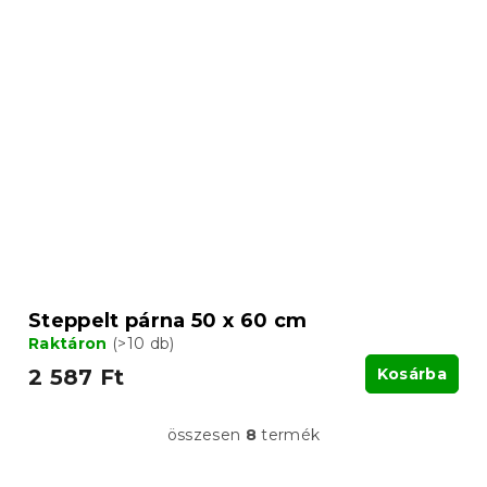
Steppelt párna 50 x 60 cm
Raktáron
(>10 db)
2 587 Ft
Kosárba
összesen
8
termék
L
i
s