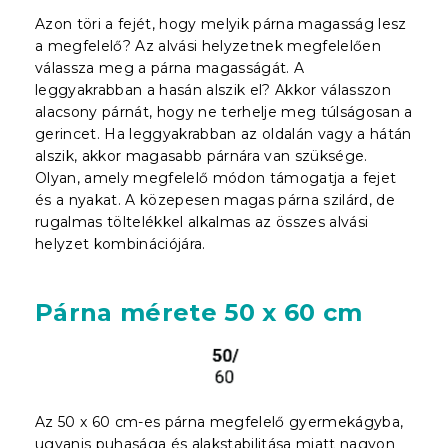
Azon töri a fejét, hogy melyik párna magasság lesz
a megfelelő? Az alvási helyzetnek megfelelően
válassza meg a párna magasságát. A
leggyakrabban a hasán alszik el? Akkor válasszon
alacsony párnát, hogy ne terhelje meg túlságosan a
gerincet. Ha leggyakrabban az oldalán vagy a hátán
alszik, akkor magasabb párnára van szüksége.
Olyan, amely megfelelő módon támogatja a fejet
és a nyakat. A közepesen magas párna szilárd, de
rugalmas töltelékkel alkalmas az összes alvási
helyzet kombinációjára.
Párna mérete 50 x 60 cm
Az 50 x 60 cm-es párna megfelelő gyermekágyba,
ugyanis puhasága és alakstabilitása miatt nagyon