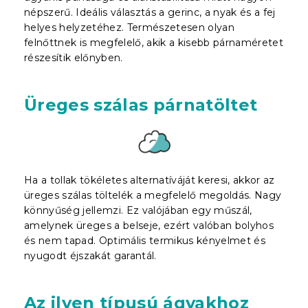
népszerű. Ideális választás a gerinc, a nyak és a fej
helyes helyzetéhez. Természetesen olyan
felnőttnek is megfelelő, akik a kisebb párnaméretet
részesítik előnyben.
Üreges szálas párnatöltet
Ha a tollak tökéletes alternatíváját keresi, akkor az
üreges szálas töltelék a megfelelő megoldás. Nagy
könnyűség jellemzi. Ez valójában egy műszál,
amelynek üreges a belseje, ezért valóban bolyhos
és nem tapad. Optimális termikus kényelmet és
nyugodt éjszakát garantál.
Az ilyen típusú ágyakhoz