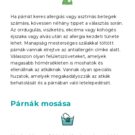
Ha párnát keres allergiás vagy asztmás betegek
számára, kövessen néhány tippet a választás során.
Az orrdugulás, viszketés, ekcéma vagy köhögés
éjszaka vagy alvás után az allergia kezdeti tünete
lehet. Manapság mesterséges szálakkal töltött
párnák vannak elrejtve az antiallergén címke alatt.
Válasszon olyan felületszöveteket, amelyek
magasabb hőmérsékleten is moshatók és
ellenállnak az atkáknak. Vannak olyan speciális
huzatok, amelyek megakadályozzák az atkák
behatolását és a párnában való letelepedését.
Párnák mosása