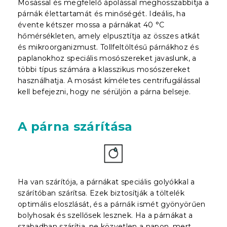
Mosással és megfelelő ápolással meghosszabbítja a
párnák élettartamát és minőségét. Ideális, ha
évente kétszer mossa a párnákat 40 °C
hőmérsékleten, amely elpusztítja az összes atkát
és mikroorganizmust. Tollfeltöltésű párnákhoz és
paplanokhoz speciális mosószereket javaslunk, a
többi típus számára a klasszikus mosószereket
használhatja. A mosást kíméletes centrifugálással
kell befejezni, hogy ne sérüljön a párna belseje.
A párna szárítása
Ha van szárítója, a párnákat speciális golyókkal a
szárítóban szárítsa. Ezek biztosítják a töltelék
optimális eloszlását, és a párnák ismét gyönyörűen
bolyhosak és szellősek lesznek. Ha a párnákat a
szabadban szárítja, ne közvetlen a napon, mert