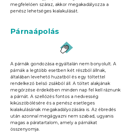
megfelelően száraz, akkor megakadályozza a
penész lehetséges kialakulását.
Párnaápolás
A párnák gondozása egyáltalán nem bonyolult. A
párnák a legtöbb esetben két részből állnak,
általában levehető huzatból és egy töltettel
rendelkező belső zsákból áll. A töltet alakjának
megőrzése érdekében minden nap fel kell ráznunk
a párnát. A szellőzés fontos a nedvesség
kiküszöbölésére és a penész esetleges
kialakulásának megakadályozására is. Az ébredés
után azonnal megágyazni nem szabad, ugyanis
magas a páratartalom, amely a párnákat
összenyomja.