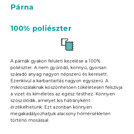
Párna
100% poliészter
A párnák gyakori felületi kezelése a 100%
poliészter. A nem gyűrődő, könnyű, gyorsan
száradó anyag nagyon népszerű és keresett.
Ezenkívül a karbantartás nagyon egyszerű. A
mikroszálaknak köszönhetően tökéletesen felszívja
a vizet és kíméletes az egész testhez. Könnyen
szöszölődik, amelyet kis hátrányként
érzékelhetünk. Ezt azonban könnyen
megakadályozhatjuk alacsony hőmérsékleten
történő mosással.