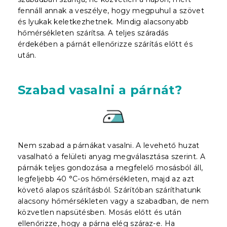
fennáll annak a veszélye, hogy megpuhul a szövet
és lyukak keletkezhetnek. Mindig alacsonyabb
hőmérsékleten szárítsa. A teljes száradás
érdekében a párnát ellenőrizze szárítás előtt és
után.
Szabad vasalni a párnát?
Nem szabad a párnákat vasalni. A levehető huzat
vasalható a felületi anyag megválasztása szerint. A
párnák teljes gondozása a megfelelő mosásból áll,
legfeljebb 40 °C-os hőmérsékleten, majd az azt
követő alapos szárításból. Szárítóban száríthatunk
alacsony hőmérsékleten vagy a szabadban, de nem
közvetlen napsütésben. Mosás előtt és után
ellenőrizze, hogy a párna elég száraz-e. Ha