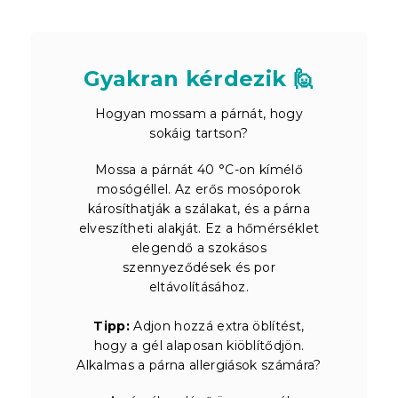
Gyakran kérdezik 🙋
Hogyan mossam a párnát, hogy
sokáig tartson?
Mossa a párnát 40 °C-on kímélő
mosógéllel. Az erős mosóporok
károsíthatják a szálakat, és a párna
elveszítheti alakját. Ez a hőmérséklet
elegendő a szokásos
szennyeződések és por
eltávolításához.
Tipp:
Adjon hozzá extra öblítést,
hogy a gél alaposan kiöblítődjön.
Alkalmas a párna allergiások számára?