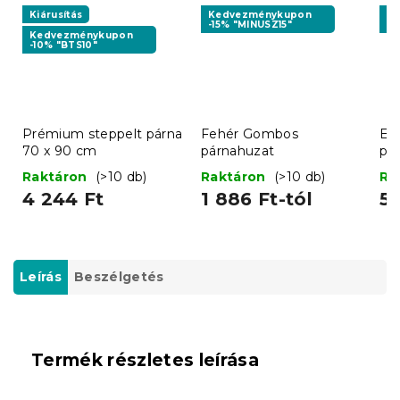
Kiárusítás
Kedvezménykupon
K
-15% "MINUSZ15"
-1
Kedvezménykupon
-10% "BTS10"
Prémium steppelt párna
Fehér Gombos
Eg
70 x 90 cm
párnahuzat
pa
cm
Raktáron
(>10 db)
Raktáron
(>10 db)
Ra
4 244 Ft
1 886 Ft-tól
5 
Leírás
Beszélgetés
Termék részletes leírása