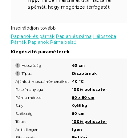
Tipp:
Minden használat után rázza fel
a párnát, hogy megőrizze térfogatát.
Inspirálódjon tovább
Paplanok és párnák
Paplan és párna
Hálószoba
Párnák
Paplanok
Párna belső
Kiegészítő paraméterek
Hosszúság
60 cm
?
Típus
Díszpárnák
?
Ajánlott mosási hőmérséklet
40 °C
Felszín anyaga
100% poliészter
Párna mérete
50 x 60 cm
Súly
0,65 kg
Szélesség
50 cm
Töltet
100% poliészter
Antiallergén
Igen
Elhelyezés
Beltéri