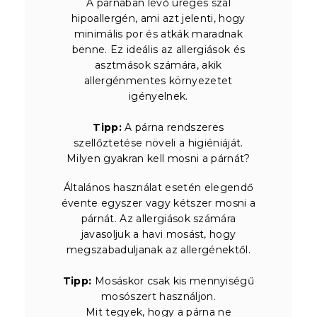
A párnában lévő üreges szál
hipoallergén, ami azt jelenti, hogy
minimális por és atkák maradnak
benne. Ez ideális az allergiások és
asztmások számára, akik
allergénmentes környezetet
igényelnek.
Tipp:
A párna rendszeres
szellőztetése növeli a higiéniáját.
Milyen gyakran kell mosni a párnát?
Általános használat esetén elegendő
évente egyszer vagy kétszer mosni a
párnát. Az allergiások számára
javasoljuk a havi mosást, hogy
megszabaduljanak az allergénektől.
Tipp:
Mosáskor csak kis mennyiségű
mosószert használjon.
Mit tegyek, hogy a párna ne