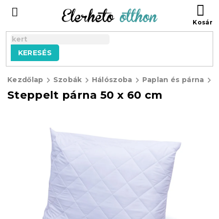
Ugrás
KO
a
fő
tartalomhoz
KERESÉS
Kezdőlap
Szobák
Hálószoba
Paplan és párna
P
Steppelt párna 50 x 60 cm