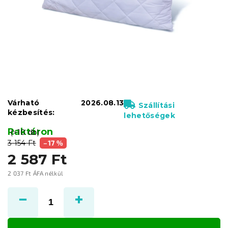
Várható
2026.08.13
Szállítási
kézbesítés:
lehetőségek
Raktáron
(>10 db)
3 154 Ft
–17 %
2 587 Ft
2 037 Ft ÁFA nélkül
Egységár: