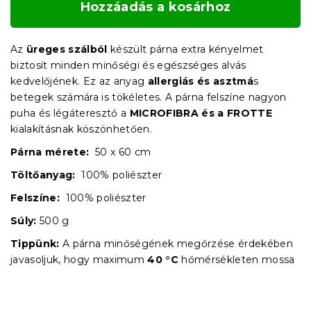
Hozzáadás a kosárhoz
Az
üreges szálból
készült párna extra kényelmet
biztosít minden minőségi és egészséges alvás
kedvelőjének. Ez az anyag
allergiás és asztmá
s
betegek számára is tökéletes. A párna felszíne nagyon
puha és légáteresztő a
MICROFIBRA és a FROTTE
kialakításnak köszönhetően.
Párna mérete:
50 x 60 cm
Töltőanyag:
100% poliészter
Felszíne:
100% poliészter
Súly:
500 g
Tippünk:
A párna minőségének megőrzése érdekében
javasoljuk, hogy maximum
40 °C
hőmérsékleten mossa