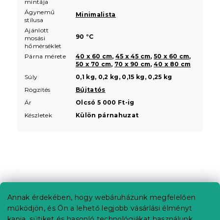
mintája
Ágynemű
Minimalista
stílusa
Ajánlott
90 °C
mosási
hőmérséklet
Párna mérete
40 x 60 cm
,
45 x 45 cm
,
50 x 60 cm
,
50 x 70 cm
,
70 x 90 cm
,
40 x 80 cm
Súly
0,1 kg, 0,2 kg, 0,15 kg, 0,25 kg
Rögzítés
Bújtatós
Ár
Olcsó 5 000 Ft-ig
Készletek
Külön párnahuzat
L
á
b
Annak érdekében, hogy webáruházunk megfelelően
Információ az Ön számára
l
működjön, és Ön a lehető legjobb vásárlási élményt
é
Rendelés követése
kapja, sütiket és hasonló technológiákat használunk.