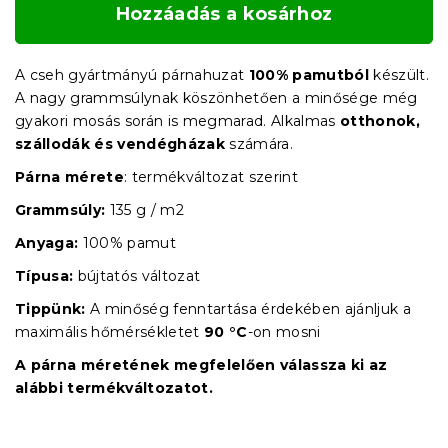
Hozzáadás a kosárhoz
A cseh gyártmányú párnahuzat
100% pamutból
készült.
A nagy grammsúlynak köszönhetően a minősége még
gyakori mosás során is megmarad. Alkalmas
otthonok,
szállodák és vendégházak
számára.
Párna mérete
: termékváltozat szerint
Grammsúly:
135 g / m2
Anyaga:
100% pamut
Típusa:
bújtatós változat
Tippünk:
A minőség fenntartása érdekében ajánljuk a
maximális hőmérsékletet
90 °C
-on mosni
A párna méretének megfelelően válassza ki az
alábbi termékváltozatot.