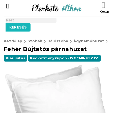
Ugrás
KO
a
fő
tartalomhoz
KERESÉS
Kezdőlap
Szobák
Hálószoba
Ágyneműhuzat
O
Fehér Bújtatós párnahuzat
Kiárusítás
Kedvezménykupon -15% "MINUSZ15"