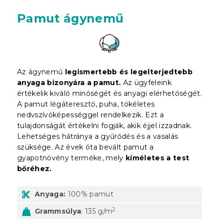
Pamut ágynemű
Az ágynemű
legismertebb és legelterjedtebb
anyaga bizonyára a pamut.
Az ügyfeleink
értékelik kiváló minőségét és anyagi elérhetőségét.
A pamut légáteresztő, puha, tökéletes
nedvszívóképességgel rendelkezik. Ezt a
tulajdonságát értékelni fogják, akik éjjel izzadnak.
Lehetséges hátránya a gyűrődés és a vasalás
szüksége. Az évek óta bevált pamut a
gyapotnövény terméke, mely
kíméletes a test
bőréhez.
Anyaga:
100% pamut
2
Grammsúlya
: 135 g/m