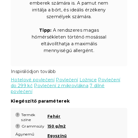
emberek számára is. A pamut nem
irritálja a bőrt, és ideális érzékeny
személyek számára.
Tipp:
A rendszeres magas
hőmérsékleten történő mosással
eltávolíthatja a maximális
mennyiségű allergént.
Inspirálódjon tovább
Hotelové povlečení
Povlečení
Ložnice
Povlečení
do 299 kč
Povlečení z mikrovlákna
7 dílné
povlečení
Kiegészítő paraméterek
Termék
?
Fehér
színe
Grammsúly
150 g/m2
?
Ágynemű
Egyszínű