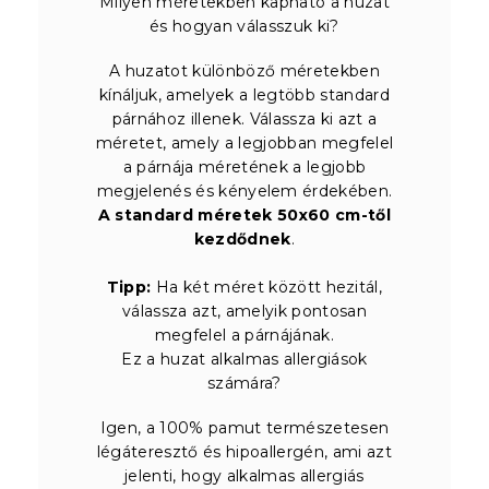
Milyen méretekben kapható a huzat
és hogyan válasszuk ki?
A huzatot különböző méretekben
kínáljuk, amelyek a legtöbb standard
párnához illenek. Válassza ki azt a
méretet, amely a legjobban megfelel
a párnája méretének a legjobb
megjelenés és kényelem érdekében.
A standard méretek 50x60 cm-től
kezdődnek
.
Tipp:
Ha két méret között hezitál,
válassza azt, amelyik pontosan
megfelel a párnájának.
Ez a huzat alkalmas allergiások
számára?
Igen, a 100% pamut természetesen
légáteresztő és hipoallergén, ami azt
jelenti, hogy alkalmas allergiás