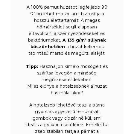
A 100% pamut huzatot legfeljebb 90
°C-on lehet mosni, ami biztosítja a
hosszú élettartamát. A magas
hőmérséklet segít alaposan
eltávolítani a szennyeződéseket és
baktériumokat.
A 135 g/m² súlynak
köszönhetően
a huzat kellemes
tapintású marad és megőrzi alakját.
Tipp:
Használjon kímélő mosógélt és
szárítsa levegőn a minőség
megőrzése érdekében.
Mi az előnye a hotelzsebnek a huzat
használatakor?
A hotelzseb lehetővé teszi a párna
gyors és egyszerű felhúzását
gombok vagy cipzár nélkül, ami
ideális a gyakori cserékhez. Emellett a
zseb stabilan tartja a párnát a