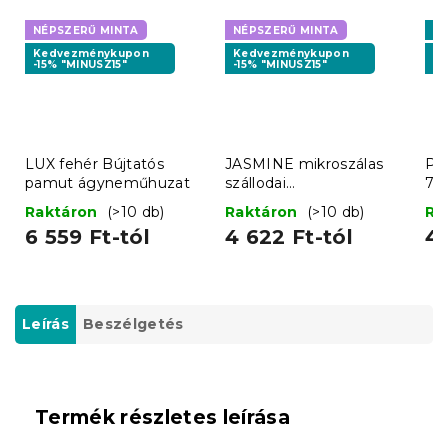
NÉPSZERŰ MINTA
NÉPSZERŰ MINTA
Ki
Kedvezménykupon
Kedvezménykupon
K
-15% "MINUSZ15"
-15% "MINUSZ15"
-1
LUX fehér Bújtatós
JASMINE mikroszálas
Pr
pamut ágyneműhuzat
szállodai
70
ágyneműhuzat, fehér –
Raktáron
(>10 db)
Raktáron
(>10 db)
Ra
2 cm-es csíkos
6 559 Ft-tól
4 622 Ft-tól
4 
Leírás
Beszélgetés
Termék részletes leírása