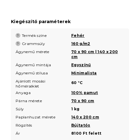
Kiegészítő paraméterek
Termék színe
Fehér
?
Grammsúly
160 g/m2
?
Ágynemű mérete
70 x 90 cm | 140 x 200
cm
Ágynemű mintája
Egyszínű
Ágynemű stílusa
Minimalista
Ajánlott mosási
60 °C
hőmérséklet
Anyaga
100% pamut
Párna mérete
70 x 90 cm
Súly
1 kg
Paplanhuzat mérete
140 x 200 cm
Rögzítés
Bújtatós
Ár
8100 Ft felett