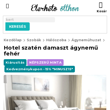
Ugrás
KO
a
fő
tartalomhoz
KERESÉS
Kezdőlap
Szobák
Hálószoba
Ágyneműhuzat
O
Hotel szatén damaszt ágynemű
fehér
Kiárusítás
NÉPSZERŰ MINTA
Kedvezménykupon -15% "MINUSZ15"