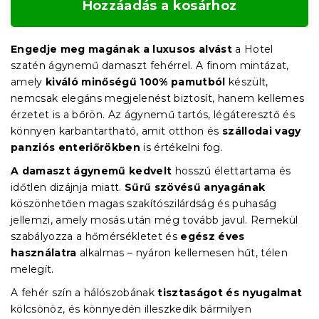
Hozzáadás a kosárhoz
Engedje meg magának a luxusos alvást
a Hotel
szatén ágynemű damaszt fehérrel. A finom mintázat,
amely
kiváló minőségű 100% pamutból
készült,
nemcsak elegáns megjelenést biztosít, hanem kellemes
érzetet is a bőrön. Az ágynemű tartós, légáteresztő és
könnyen karbantartható, amit otthon és
szállodai vagy
panziós enteriőrökben
is értékelni fog.
A damaszt ágynemű kedvelt
hosszú élettartama és
időtlen dizájnja miatt.
Sűrű szövésű anyagának
köszönhetően magas szakítószilárdság és puhaság
jellemzi, amely mosás után még tovább javul. Remekül
szabályozza a hőmérsékletet és
egész éves
használatra
alkalmas – nyáron kellemesen hűt, télen
melegít.
A fehér szín a hálószobának
tisztaságot és nyugalmat
kölcsönöz, és könnyedén illeszkedik bármilyen