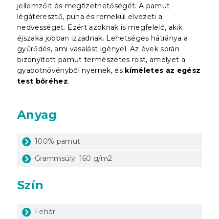
jellemzőit és megfizethetőségét. A pamut
légáteresztő, puha és remekül elvezeti a
nedvességet. Ezért azoknak is megfelelő, akik
éjszaka jobban izzadnak. Lehetséges hátránya a
gyűrődés, ami vasalást igényel. Az évek során
bizonyított pamut természetes rost, amelyet a
gyapotnövényből nyernek, és
kíméletes az egész
test bőréhez
.
Anyag
100% pamut
Grammsúly: 160 g/m2
Szín
Fehér