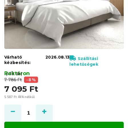
Várható
2026.08.13
Szállítási
kézbesítés:
lehetőségek
Raktáron
(>10 db)
7 786 Ft
–8 %
7 095 Ft
5 587 Ft ÁFA nélkül
Egységár: