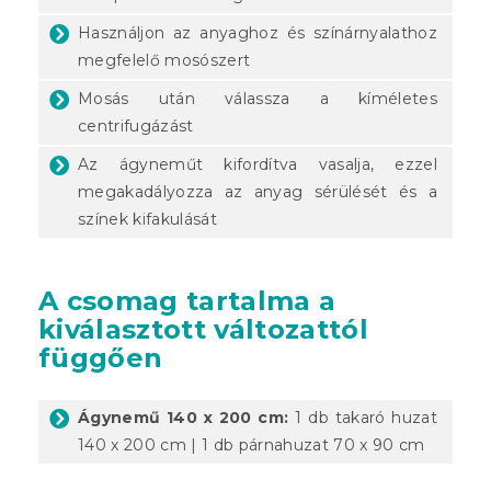
Használjon az anyaghoz és színárnyalathoz
megfelelő mosószert
Mosás után válassza a kíméletes
centrifugázást
Az ágyneműt kifordítva vasalja, ezzel
megakadályozza az anyag sérülését és a
színek kifakulását
A csomag tartalma a
kiválasztott változattól
függően
Ágynemű 140 x 200 cm:
1 db takaró huzat
140 x 200 cm | 1 db párnahuzat 70 x 90 cm