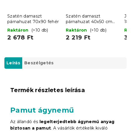
Szatén damaszt
Szatén damaszt
Jer
párnahuzat 70x90 fehér
párnahuzat 40x50 cm
18
fehér
Raktáron
(>10 db)
Raktáron
(>10 db)
Ra
2 678 Ft
2 219 Ft
3 
Leírás
Beszélgetés
Termék részletes leírása
Pamut ágynemű
Az állandó és
legelterjedtebb ágynemű anyag
biztosan a pamut
. A vásárlók értékelik kiváló