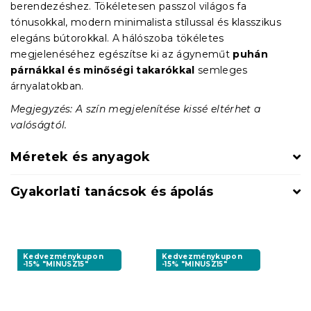
berendezéshez. Tökéletesen passzol világos fa
tónusokkal, modern minimalista stílussal és klasszikus
elegáns bútorokkal. A hálószoba tökéletes
megjelenéséhez egészítse ki az ágyneműt
puhán
párnákkal és minőségi takarókkal
semleges
árnyalatokban.
Megjegyzés: A szín megjelenítése kissé eltérhet a
valóságtól.
Méretek és anyagok
Gyakorlati tanácsok és ápolás
Kedvezménykupon
Kedvezménykupon
-15% "MINUSZ15"
-15% "MINUSZ15"