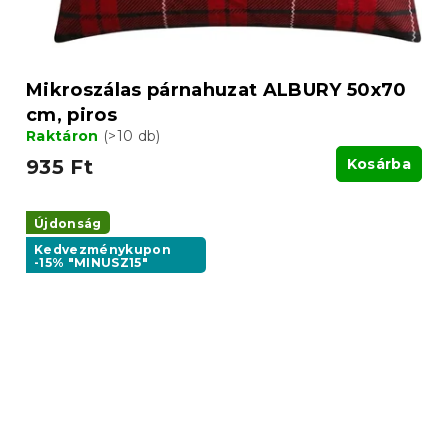
Mikroszálas párnahuzat ALBURY 50x70
cm, piros
Raktáron
(>10 db)
935 Ft
Kosárba
Újdonság
Kedvezménykupon
-15% "MINUSZ15"