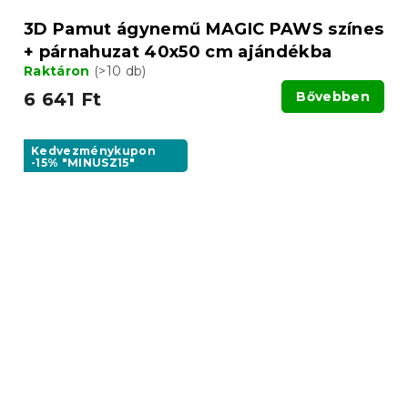
3D Pamut ágynemű MAGIC PAWS színes
+ párnahuzat 40x50 cm ajándékba
Raktáron
(>10 db)
6 641 Ft
Bővebben
Kedvezménykupon
-15% "MINUSZ15"