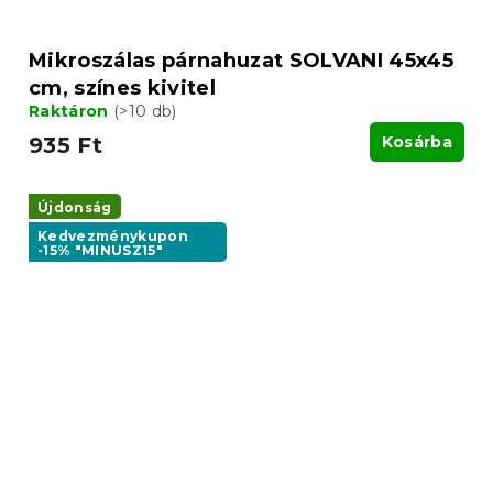
Mikroszálas párnahuzat SOLVANI 45x45
cm, színes kivitel
Raktáron
(>10 db)
935 Ft
Kosárba
Újdonság
Kedvezménykupon
-15% "MINUSZ15"