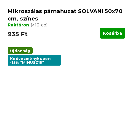
Mikroszálas párnahuzat SOLVANI 50x70
cm, színes
Raktáron
(>10 db)
935 Ft
Kosárba
Újdonság
Kedvezménykupon
-15% "MINUSZ15"