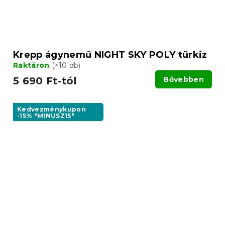
Krepp ágynemű NIGHT SKY POLY türkiz
Raktáron
(>10 db)
5 690 Ft-tól
Bővebben
Kedvezménykupon
-15% "MINUSZ15"