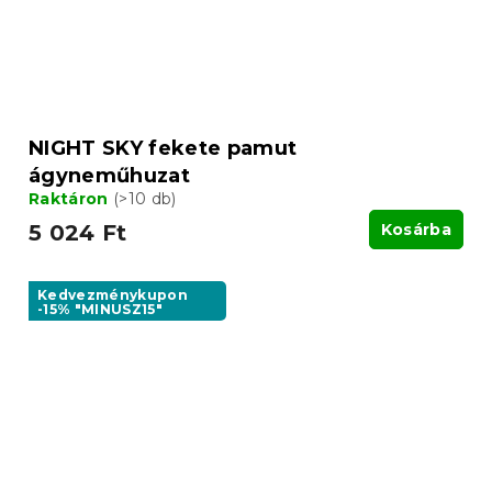
NIGHT SKY fekete pamut
ágyneműhuzat
Raktáron
(>10 db)
5 024 Ft
Kosárba
Kedvezménykupon
-15% "MINUSZ15"