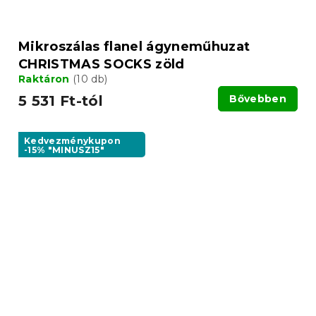
Mikroszálas flanel ágyneműhuzat
CHRISTMAS SOCKS zöld
Raktáron
(10 db)
5 531 Ft-tól
Bővebben
Kedvezménykupon
-15% "MINUSZ15"