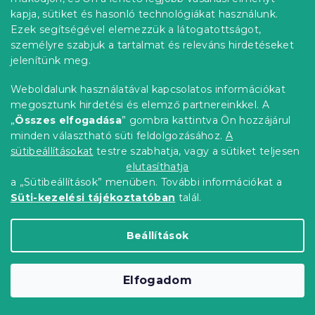
kapja, sütiket és hasonló technológiákat használunk.
DEER szürke
Ezek segítségével elemezzük a látogatottságot,
Raktáron
(>10 db)
személyre szabjuk a tartalmat és releváns hirdetéseket
11 078 Ft-tól
Bővebben
jelenítünk meg.
Weboldalunk használatával kapcsolatos információkat
Kedvezménykupon
-15% "MINUSZ15"
megosztunk hirdetési és elemző partnereinkkel. A
„
Összes elfogadása
” gombra kattintva Ön hozzájárul
minden választható süti feldolgozásához.
A
sütibeállításokat
testre szabhatja, vagy a sütiket teljesen
elutasíthatja
a „Sütibeállítások” menüben. További információkat a
Süti-kezelési tájékoztatóban
talál.
Beállítások
Elfogadom
Mikroszatén ágynemű BLUE GNOME