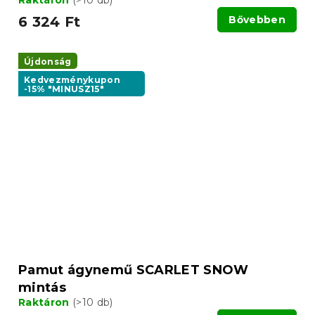
6 324 Ft
Bővebben
Újdonság
Kedvezménykupon
-15% "MINUSZ15"
Pamut ágynemű SCARLET SNOW
mintás
Raktáron
(>10 db)