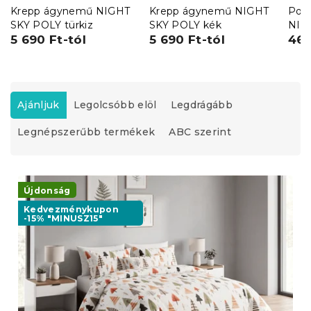
Krepp ágynemű NIGHT
Krepp ágynemű NIGHT
Poli
SKY POLY türkiz
SKY POLY kék
NIG
5 690 Ft-tól
5 690 Ft-tól
cm, 
460
T
e
Ajánljuk
Legolcsóbb elöl
Legdrágább
r
Legnépszerűbb termékek
ABC szerint
m
é
k
T
e
e
Újdonság
k
r
r
Kedvezménykupon
-15% "MINUSZ15"
m
e
é
n
k
d
e
e
k
z
l
é