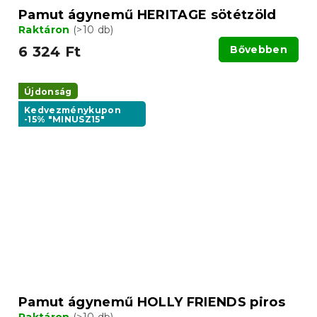
Pamut ágynemű HERITAGE sötétzöld
Raktáron
(>10 db)
6 324 Ft
Bővebben
Újdonság
Kedvezménykupon
-15% "MINUSZ15"
Pamut ágynemű HOLLY FRIENDS piros
Raktáron
(>10 db)