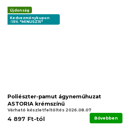
Újdonság
Kedvezménykupon
-15% "MINUSZ15"
Poliészter-pamut ágyneműhuzat
ASTORIA krémszínű
Várható készletfeltöltés 2026.08.07
4 897 Ft-tól
Bővebben