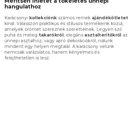
Merítsen ihletet a tökéletes ünnepi
hangulathoz
Karácsonyi
kollekciónk
számos remek
ajándékötletet
kínál. Válasszon praktikus és stílusos termékeink közül,
amelyek örömet szereznek szeretteinek. Legyen szó
puha és meleg
takarókról
, elegáns
asztalterítőkről
az
ünnepi asztalhoz, vagy apró dekorációkról, nálunk
mindent egy helyen megtalál. A karácsony velünk
nemcsak varázslatos, hanem kényelmes és
felejthetetlen is lesz.