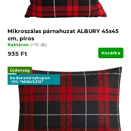
Mikroszálas párnahuzat ALBURY 45x45
cm, piros
Raktáron
(>10 db)
935 Ft
Kosárba
Újdonság
Kedvezménykupon
-15% "MINUSZ15"