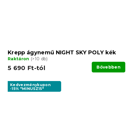
Krepp ágynemű NIGHT SKY POLY kék
Raktáron
(>10 db)
5 690 Ft-tól
Bővebben
Kedvezménykupon
-15% "MINUSZ15"