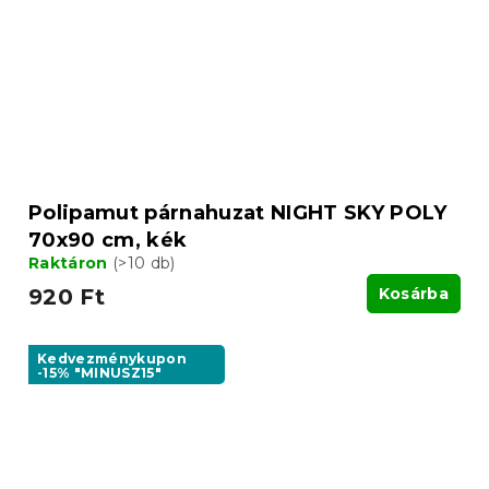
Polipamut párnahuzat NIGHT SKY POLY
70x90 cm, kék
Raktáron
(>10 db)
920 Ft
Kosárba
Kedvezménykupon
-15% "MINUSZ15"