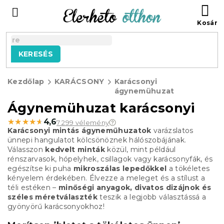
Ugrás
KO
a
fő
tartalomhoz
KERESÉS
Kezdőlap
KARÁCSONY
Karácsonyi
ágynemühuzat
Ágynemühuzat karácsonyi
★★★★★
★★★★★
4,6
7 299 vélemény
Karácsonyi mintás ágyneműhuzatok
varázslatos
ünnepi hangulatot kölcsönöznek hálószobájának.
Válasszon
kedvelt minták
közül, mint például
rénszarvasok, hópelyhek, csillagok vagy karácsonyfák, és
egészítse ki puha
mikroszálas lepedőkkel
a tökéletes
kényelem érdekében. Élvezze a meleget és a stílust a
téli estéken –
minőségi anyagok, divatos dizájnok és
széles méretválaszték
teszik a legjobb választássá a
gyönyörű karácsonyokhoz!