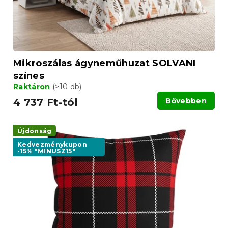
i
s
s
e
t
á
j
a
Mikroszálas ágyneműhuzat SOLVANI
színes
Raktáron
(>10 db)
4 737 Ft-tól
Bővebben
Újdonság
Kedvezménykupon
-15% "MINUSZ15"