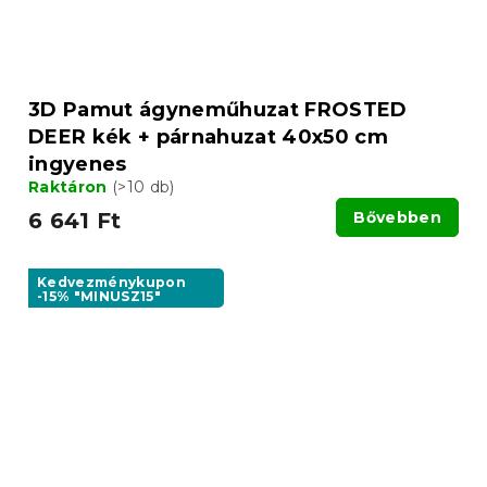
3D Pamut ágyneműhuzat FROSTED
DEER kék + párnahuzat 40x50 cm
ingyenes
Raktáron
(>10 db)
6 641 Ft
Bővebben
Kedvezménykupon
-15% "MINUSZ15"