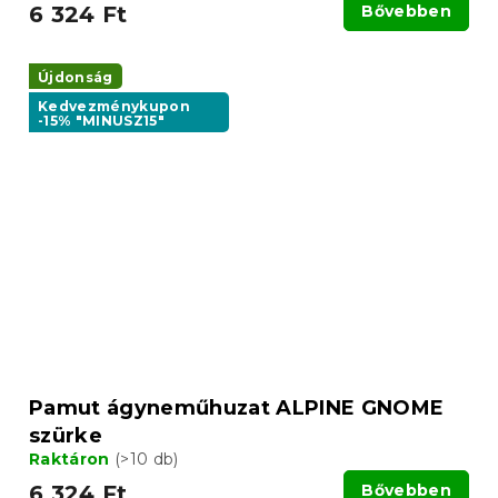
6 324 Ft
Bővebben
Újdonság
Kedvezménykupon
-15% "MINUSZ15"
Pamut ágyneműhuzat ALPINE GNOME
szürke
Raktáron
(>10 db)
6 324 Ft
Bővebben