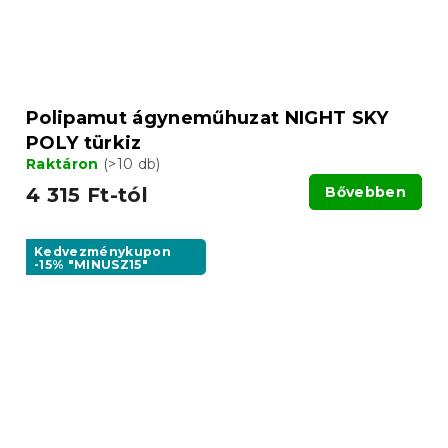
Polipamut ágyneműhuzat NIGHT SKY
POLY türkiz
Raktáron
(>10 db)
4 315 Ft-tól
Bővebben
Kedvezménykupon
-15% "MINUSZ15"