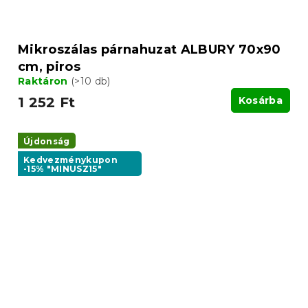
Mikroszálas párnahuzat ALBURY 70x90
cm, piros
Raktáron
(>10 db)
1 252 Ft
Kosárba
Újdonság
Kedvezménykupon
-15% "MINUSZ15"