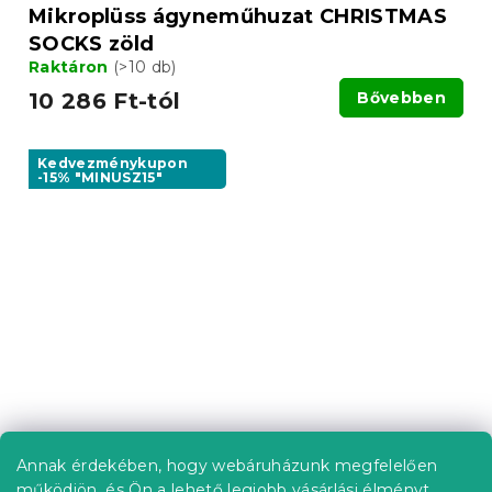
Mikroplüss ágyneműhuzat CHRISTMAS
SOCKS zöld
Raktáron
(>10 db)
10 286 Ft-tól
Bővebben
Kedvezménykupon
-15% "MINUSZ15"
Annak érdekében, hogy webáruházunk megfelelően
Mikroplüss ágyneműhuzat WINTER
működjön, és Ön a lehető legjobb vásárlási élményt