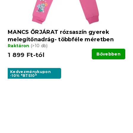
MANCS ŐRJÁRAT rózsaszín gyerek
melegítőnadrág- többféle méretben
Raktáron
(>10 db)
1 899 Ft-tól
Bővebben
Kedvezménykupon
-10% "BTS10"