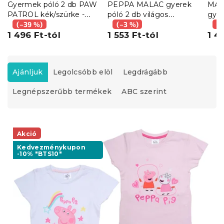
Gyermek póló 2 db PAW
PEPPA MALAC gyerek
MAN
PATROL kék/szürke -
póló 2 db világos
gyer
különböző méretekben
(–39 %)
rózsaszín/fehér -
(–3 %)
rózs
(–
1 496 Ft-tól
különböző méretekben
1 553 Ft-tól
rózs
1 4
mér
T
e
Ajánljuk
Legolcsóbb elöl
Legdrágább
r
Legnépszerűbb termékek
ABC szerint
m
é
k
T
e
e
Akció
k
r
r
Kedvezménykupon
-10% "BTS10"
m
e
é
n
k
d
e
e
k
z
l
é
i