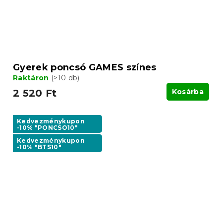
Gyerek poncsó GAMES színes
Raktáron
(>10 db)
2 520 Ft
Kosárba
Kedvezménykupon
-10% "PONCSO10"
Kedvezménykupon
-10% "BTS10"