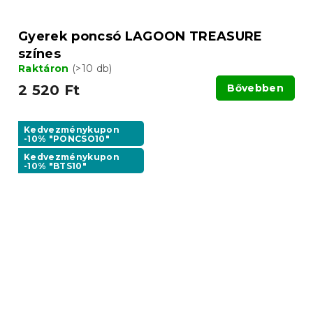
Gyerek poncsó LAGOON TREASURE
színes
Raktáron
(>10 db)
2 520 Ft
Bővebben
Kedvezménykupon
-10% "PONCSO10"
Kedvezménykupon
-10% "BTS10"