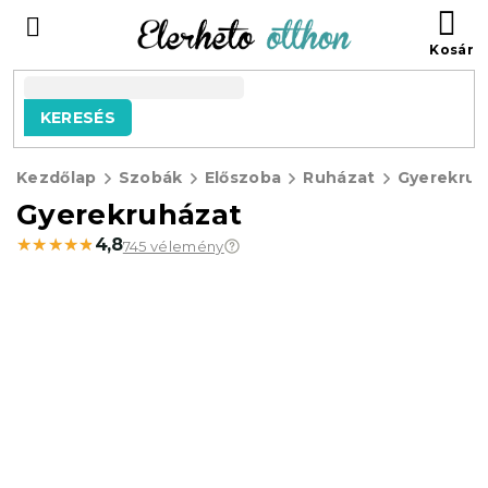
Ugrás
KO
a
fő
tartalomhoz
KERESÉS
Kezdőlap
Szobák
Előszoba
Ruházat
Gyerekruh
Gyerekruházat
★★★★★
★★★★★
4,8
745 vélemény