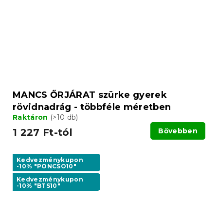
MANCS ŐRJÁRAT szürke gyerek
rövidnadrág - többféle méretben
Raktáron
(>10 db)
1 227 Ft-tól
Bővebben
Kedvezménykupon
-10% "PONCSO10"
Kedvezménykupon
-10% "BTS10"