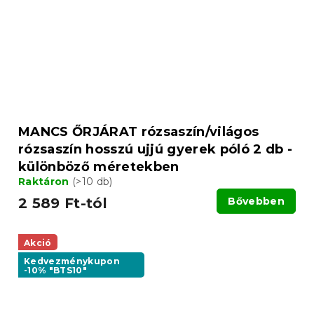
MANCS ŐRJÁRAT rózsaszín/világos
rózsaszín hosszú ujjú gyerek póló 2 db -
különböző méretekben
Raktáron
(>10 db)
2 589 Ft-tól
Bővebben
Akció
Kedvezménykupon
-10% "BTS10"