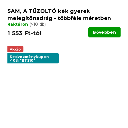
SAM, A TŰZOLTÓ kék gyerek
melegítőnadrág - többféle méretben
Raktáron
(>10 db)
1 553 Ft-tól
Bővebben
Akció
Kedvezménykupon
-10% "BTS10"