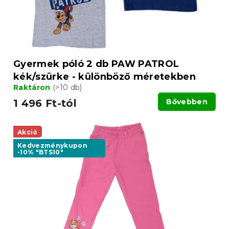
Gyermek póló 2 db PAW PATROL
kék/szürke - különböző méretekben
Raktáron
(>10 db)
1 496 Ft-tól
Bővebben
Akció
Kedvezménykupon
-10% "BTS10"