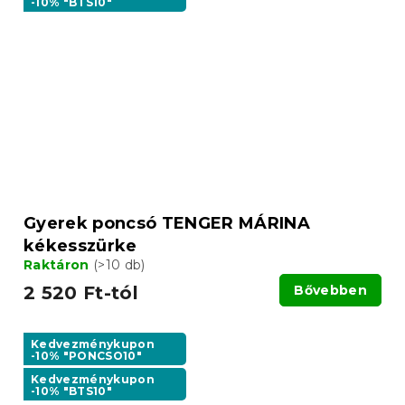
-10% "BTS10"
Gyerek poncsó TENGER MÁRINA
kékesszürke
Raktáron
(>10 db)
2 520 Ft-tól
Bővebben
Kedvezménykupon
-10% "PONCSO10"
Kedvezménykupon
-10% "BTS10"