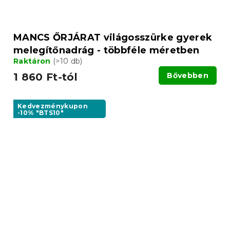
MANCS ŐRJÁRAT világosszürke gyerek
melegítőnadrág - többféle méretben
Raktáron
(>10 db)
1 860 Ft-tól
Bővebben
Kedvezménykupon
-10% "BTS10"