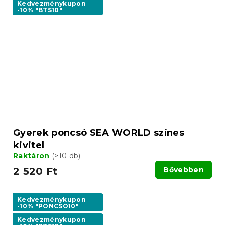
Kedvezménykupon
-10% "BTS10"
Gyerek poncsó SEA WORLD színes
kivitel
Raktáron
(>10 db)
2 520 Ft
Bővebben
Kedvezménykupon
-10% "PONCSO10"
Kedvezménykupon