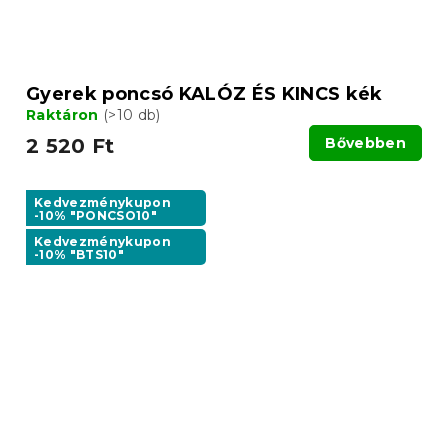
Gyerek poncsó KALÓZ ÉS KINCS kék
Raktáron
(>10 db)
2 520 Ft
Bővebben
Kedvezménykupon
-10% "PONCSO10"
Kedvezménykupon
-10% "BTS10"