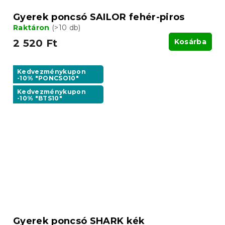
Gyerek poncsó SAILOR fehér-piros
Raktáron
(>10 db)
2 520 Ft
Kosárba
Kedvezménykupon
-10% "PONCSO10"
Kedvezménykupon
-10% "BTS10"
Gyerek poncsó SHARK kék