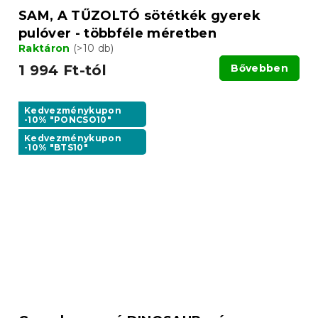
SAM, A TŰZOLTÓ sötétkék gyerek
pulóver - többféle méretben
Raktáron
(>10 db)
1 994 Ft-tól
Bővebben
Kedvezménykupon
-10% "PONCSO10"
Kedvezménykupon
-10% "BTS10"