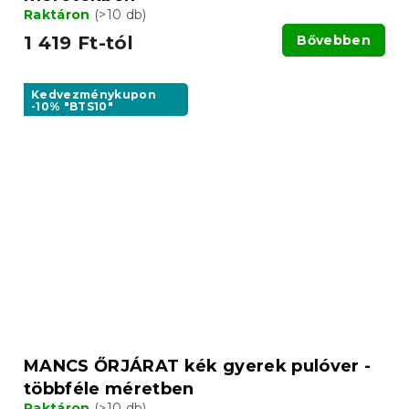
Raktáron
(>10 db)
1 419 Ft-tól
Bővebben
Kedvezménykupon
-10% "BTS10"
MANCS ŐRJÁRAT kék gyerek pulóver -
többféle méretben
Raktáron
(>10 db)