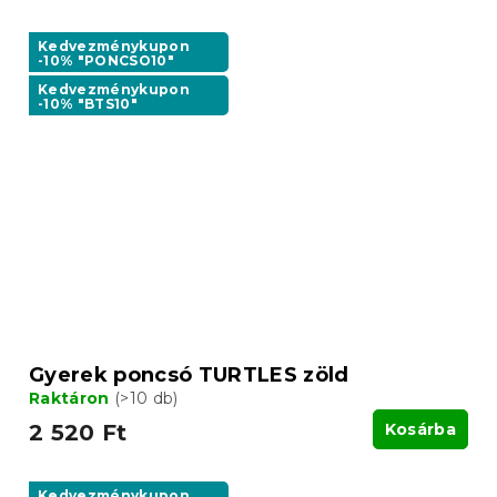
Kedvezménykupon
-10% "PONCSO10"
Kedvezménykupon
-10% "BTS10"
Gyerek poncsó TURTLES zöld
Raktáron
(>10 db)
2 520 Ft
Kosárba
Kedvezménykupon