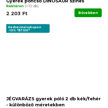
Gyerek poncsó DINOSAUR színes
Raktáron
(>10 db)
2 203 Ft
Bővebben
Kedvezménykupon
-10% "BTS10"
JÉGVARÁZS gyerek póló 2 db kék/fehér
- különböző méretekben