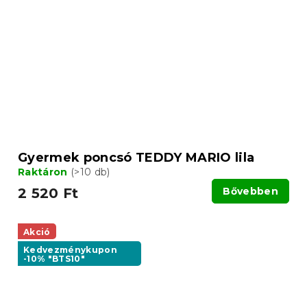
Gyermek poncsó TEDDY MARIO lila
Raktáron
(>10 db)
2 520 Ft
Bővebben
Akció
Kedvezménykupon
-10% "BTS10"