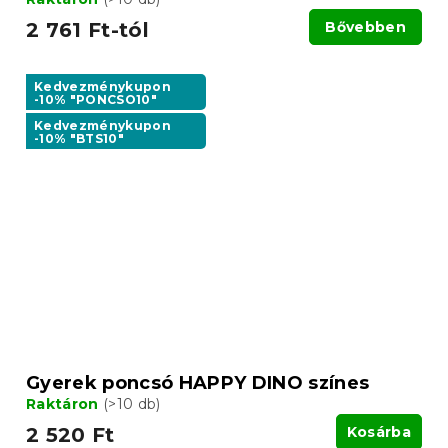
2 761 Ft-tól
Bővebben
Kedvezménykupon
-10% "PONCSO10"
Kedvezménykupon
-10% "BTS10"
Gyerek poncsó HAPPY DINO színes
Raktáron
(>10 db)
2 520 Ft
Kosárba