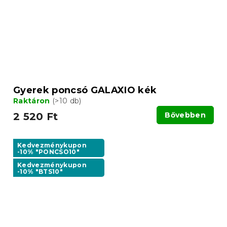
Gyerek poncsó GALAXIO kék
Raktáron
(>10 db)
2 520 Ft
Bővebben
Kedvezménykupon
-10% "PONCSO10"
Kedvezménykupon
-10% "BTS10"