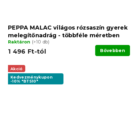
PEPPA MALAC világos rózsaszín gyerek
melegítőnadrág - többféle méretben
Raktáron
(>10 db)
1 496 Ft-tól
Bővebben
Akció
Kedvezménykupon
-10% "BTS10"