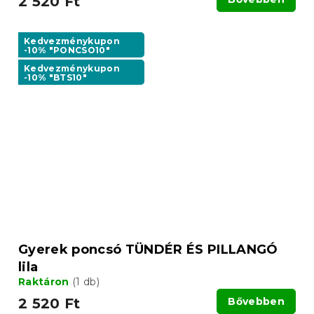
2 520 Ft
Kedvezménykupon
-10% "PONCSO10"
Kedvezménykupon
-10% "BTS10"
Gyerek poncsó TÜNDÉR ÉS PILLANGÓ
lila
Raktáron
(1 db)
2 520 Ft
Bővebben