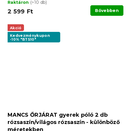
Raktáron
(>10 db)
2 599 Ft
Bővebben
Akció
Kedvezménykupon
-10% "BTS10"
MANCS ŐRJÁRAT gyerek póló 2 db
rózsaszín/világos rózsaszín - különböző
méretekben