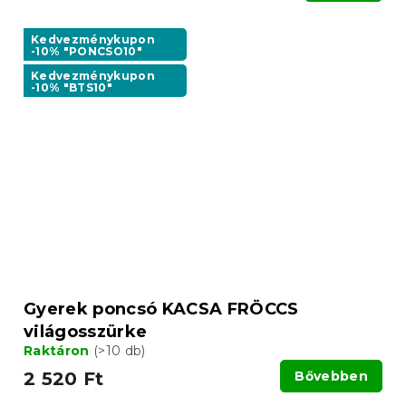
Kedvezménykupon
-10% "PONCSO10"
Kedvezménykupon
-10% "BTS10"
Gyerek poncsó KACSA FRÖCCS
világosszürke
Raktáron
(>10 db)
2 520 Ft
Bővebben