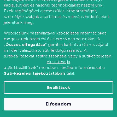
kapja, sütiket és hasonló technológiákat használunk.
Kedvezménykupon
-10% "BTS10"
Ezek segítségével elemezzük a látogatottságot,
személyre szabjuk a tartalmat és releváns hirdetéseket
jelenítünk meg.
Weboldalunk használatával kapcsolatos információkat
megosztunk hirdetési és elemző partnereinkkel. A
„
Összes elfogadása
” gombra kattintva Ön hozzájárul
minden választható süti feldolgozásához.
A
sütibeállításokat
testre szabhatja, vagy a sütiket teljesen
elutasíthatja
a „Sütibeállítások” menüben. További információkat a
Gyermek poncsó BUTTERFLY rózsaszín
Süti-kezelési tájékoztatóban
talál.
Raktáron
(>10 db)
2 520 Ft
Kosárba
Beállítások
Kedvezménykupon
Elfogadom
-10% "PONCSO10"
Kedvezménykupon
-10% "BTS10"