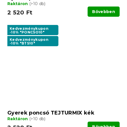
Raktáron
(>10 db)
2 520 Ft
Bővebben
Kedvezménykupon
-10% "PONCSO10"
Kedvezménykupon
-10% "BTS10"
Gyerek poncsó TEJTURMIX kék
Raktáron
(>10 db)
Bővebben