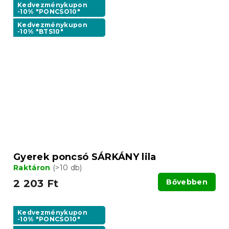
Kedvezménykupon
-10% "PONCSO10"
Kedvezménykupon
-10% "BTS10"
Gyerek poncsó SÁRKÁNY lila
Raktáron
(>10 db)
2 203 Ft
Bővebben
Kedvezménykupon
-10% "PONCSO10"