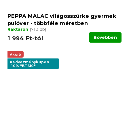
PEPPA MALAC világosszürke gyermek
pulóver - többféle méretben
Raktáron
(>10 db)
1 994 Ft-tól
Bővebben
Akció
Kedvezménykupon
-10% "BTS10"