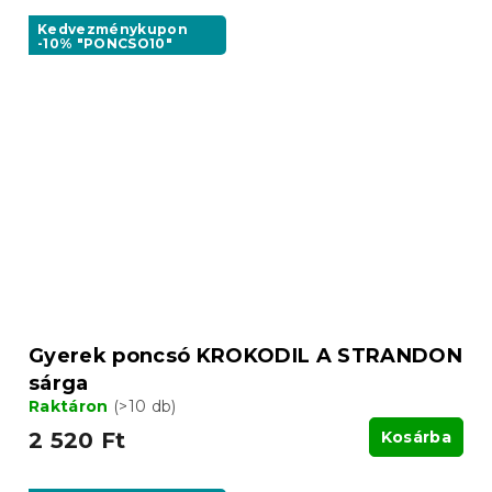
Kedvezménykupon
-10% "PONCSO10"
Gyerek poncsó KROKODIL A STRANDON
sárga
Raktáron
(>10 db)
2 520 Ft
Kosárba