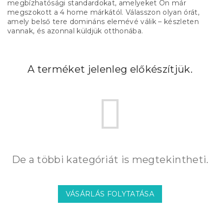
megbízhatósági standardokat, amelyeket Ön már
megszokott a 4 home márkától. Válasszon olyan órát,
amely belső tere domináns elemévé válik – készleten
vannak, és azonnal küldjük otthonába.
A terméket jelenleg előkészítjük.
De a többi kategóriát is megtekintheti.
VÁSÁRLÁS FOLYTATÁSA