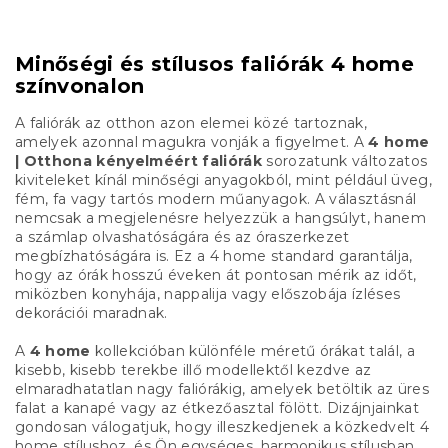
Minőségi és stílusos faliórák 4 home
színvonalon
A faliórák az otthon azon elemei közé tartoznak,
amelyek azonnal magukra vonják a figyelmet. A
4 home
| Otthona kényelméért faliórák
sorozatunk változatos
kiviteleket kínál minőségi anyagokból, mint például üveg,
fém, fa vagy tartós modern műanyagok. A választásnál
nemcsak a megjelenésre helyezzük a hangsúlyt, hanem
a számlap olvashatóságára és az óraszerkezet
megbízhatóságára is. Ez a 4 home standard garantálja,
hogy az órák hosszú éveken át pontosan mérik az időt,
miközben konyhája, nappalija vagy előszobája ízléses
dekorációi maradnak.
A
4 home
kollekcióban különféle méretű órákat talál, a
kisebb, kisebb terekbe illő modellektől kezdve az
elmaradhatatlan nagy faliórákig, amelyek betöltik az üres
falat a kanapé vagy az étkezőasztal fölött. Dizájnjainkat
gondosan válogatjuk, hogy illeszkedjenek a közkedvelt 4
home stílushoz, és Ön egységes, harmonikus stílusban