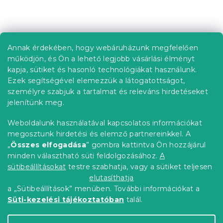
L
á
b
Annak érdekében, hogy webáruházunk megfelelően
Információ az Ön számára
l
működjön, és Ön a lehető legjobb vásárlási élményt
é
Rendelés követése
kapja, sütiket és hasonló technológiákat használunk.
c
Ezek segítségével elemezzük a látogatottságot,
Szállítási lehetőségek
személyre szabjuk a tartalmat és releváns hirdetéseket
Fizetési lehetőségek
jelenítünk meg.
Reklamáció és áruvisszaküldés
Elérhetőség
Weboldalunk használatával kapcsolatos információkat
Általános szerződési feltételek
megosztunk hirdetési és elemző partnereinkkel. A
Adatvédelmi nyilatkozat
„
Összes elfogadása
” gombra kattintva Ön hozzájárul
minden választható süti feldolgozásához.
A
Blog
sütibeállításokat
testre szabhatja, vagy a sütiket teljesen
Partnereinknek
elutasíthatja
a „Sütibeállítások” menüben. További információkat a
Süti-kezelési tájékoztatóban
talál.
Shoptet Premium készítette