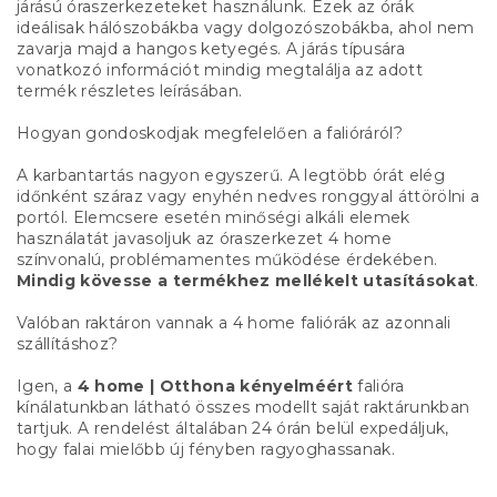
járású óraszerkezeteket használunk. Ezek az órák
ideálisak hálószobákba vagy dolgozószobákba, ahol nem
zavarja majd a hangos ketyegés. A járás típusára
vonatkozó információt mindig megtalálja az adott
termék részletes leírásában.
Hogyan gondoskodjak megfelelően a falióráról?
A karbantartás nagyon egyszerű. A legtöbb órát elég
időnként száraz vagy enyhén nedves ronggyal áttörölni a
portól. Elemcsere esetén minőségi alkáli elemek
használatát javasoljuk az óraszerkezet 4 home
színvonalú, problémamentes működése érdekében.
Mindig kövesse a termékhez mellékelt utasításokat
.
Valóban raktáron vannak a 4 home faliórák az azonnali
szállításhoz?
Igen, a
4 home | Otthona kényelméért
falióra
kínálatunkban látható összes modellt saját raktárunkban
tartjuk. A rendelést általában 24 órán belül expedáljuk,
hogy falai mielőbb új fényben ragyoghassanak.