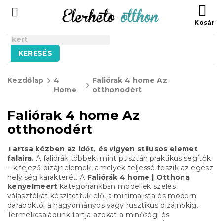
Ugrás
KO
a
fő
tartalomhoz
KERESÉS
Kezdőlap
4
Faliórak 4 home Az
Home
otthonodért
Faliórak 4 home Az
otthonodért
Tartsa kézben az időt, és vigyen stílusos elemet
falaira.
A faliórák többek, mint pusztán praktikus segítők
– kifejező dizájnelemek, amelyek teljessé teszik az egész
helyiség karakterét. A
Faliórák 4 home | Otthona
kényelméért
kategóriánkban modellek széles
választékát készítettük elő, a minimalista és modern
daraboktól a hagyományos vagy rusztikus dizájnokig.
Termékcsaládunk tartja azokat a minőségi és