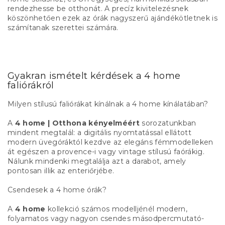
rendezhesse be otthonát. A precíz kivitelezésnek
köszönhetően ezek az órák nagyszerű ajándékötletnek is
számítanak szerettei számára.
Gyakran ismételt kérdések a 4 home
faliórákról
Milyen stílusú faliórákat kínálnak a 4 home kínálatában?
A
4 home | Otthona kényelméért
sorozatunkban
mindent megtalál: a digitális nyomtatással ellátott
modern üvegóráktól kezdve az elegáns fémmodelleken
át egészen a provence-i vagy vintage stílusú faórákig.
Nálunk mindenki megtalálja azt a darabot, amely
pontosan illik az enteriőrjébe.
Csendesek a 4 home órák?
A
4 home
kollekció számos modelljénél modern,
folyamatos vagy nagyon csendes másodpercmutató-