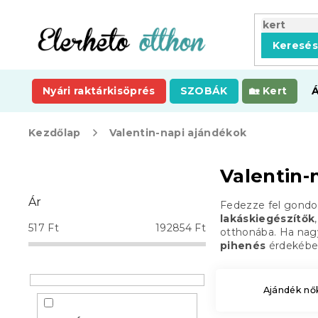
Ugrás
a
fő
Keresé
tartalomhoz
Nyári raktárkisöprés
SZOBÁK
Kert
Kezdőlap
Valentin-napi ajándékok
O
Valentin-
l
d
Ár
Fedezze fel gondo
a
lakáskiegészítők
l
517
Ft
192854
Ft
otthonába. Ha nag
s
pihenés
érdekében
ó
p
a
Ajándék nő
n
e