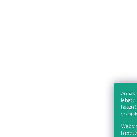
IKAROS ágy
fehér/sono
Raktáron
(>10 
43 769 Ft-
Újdonság
Kedvezményk
-15% "MINUSZ15
Annak 
lehető 
haszná
szabjuk
Webold
hirdeté
Mikroszála