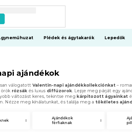
s
Ágyneműhuzat
Plédek és ágytakarók
Lepedők
napi ajándékok
san válogatott
Valentin-napi ajándékkollekciónkat
– roma
, örök
rózsák
és luxus
diffúzorok
. Lepje meg párját egy aján
yobb változást keres, tekintse meg
kárpitozott ágyainkat
é
. Nézze meg kínálatunkat, és találja meg a
tökéletes aján
Ajándékok
Aj
knek
férfiaknak
pi