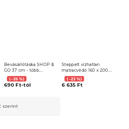
Bevásárlótáska SHOP &
Steppelt vízhatlan
Step
GO 37 cm - több
matracvédő 160 x 200
matr
változat
cm
cm
(–26 %)
(–23 %)
(–
690 Ft-tól
6 635 Ft
7 3
 szerint