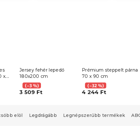
es
Jersey fehér lepedő
Prémium steppelt párna
0 x
180x200 cm
70 x 90 cm
0 x
(–3 %)
(–32 %)
val 40
3 509 Ft
4 244 Ft
csóbb elöl
Legdrágább
Legnépszerűbb termékek
ABC