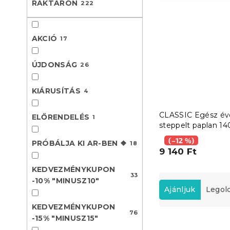
RAKTÁRON
222
l
AKCIÓ
17
ÚJDONSÁG
26
KIÁRUSÍTÁS
4
CLASSIC Egész év
ELŐRENDELÉS
1
steppelt paplan 14
200 cm párnával 7
(–12 %)
PRÓBÁLJA KI AR-BEN ❖
18
90 cm és kispárná
9 140 Ft
x 50 cm
KEDVEZMÉNYKUPON
33
T
-10% "MINUSZ10"
e
Ajánljuk
Legol
r
KEDVEZMÉNYKUPON
m
76
-15% "MINUSZ15"
T
é