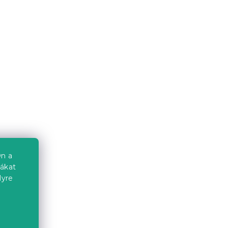
Mikroszálas ágyneműhuzat
HEARTS & TREES zöld
Raktáron
(>10 db)
4 105 Ft-tól
Újdonság
n a
iákat
lyre
a
dő
Mikroszálas gumis lepedő