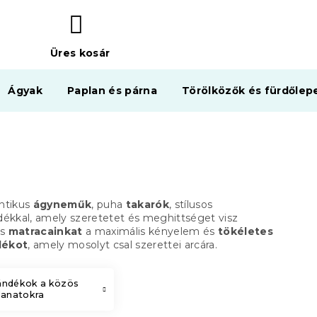
Üres kosár
KOSÁR
Ágyak
Paplan és párna
Törölközők és fürdőlep
ntikus
ágyneműk
, puha
takarók
, stílusos
dékkal, amely szeretetet és meghittséget visz
s
matracainkat
a maximális kényelem és
tökéletes
dékot
, amely mosolyt csal szerettei arcára.
ándékok a közös
llanatokra