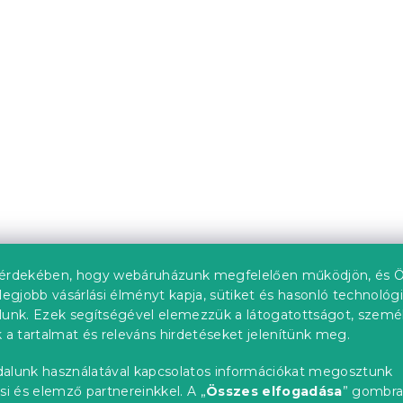
 160x200 cm,
Mikroszálas ágynemű
ma tölgy
AVIORA mintás
db)
Raktáron
(>10 db)
tól
3 154 Ft
Újdonság
upon
"
érdekében, hogy webáruházunk megfelelően működjön, és Ö
legjobb vásárlási élményt kapja, sütiket és hasonló technológ
lunk. Ezek segítségével elemezzük a látogatottságot, szemé
 a tartalmat és releváns hirdetéseket jelenítünk meg.
alunk használatával kapcsolatos információkat megosztunk
si és elemző partnereinkkel. A „
Összes elfogadása
” gombr
s ágyneműhuzat
Mikroszálas gumis lepe