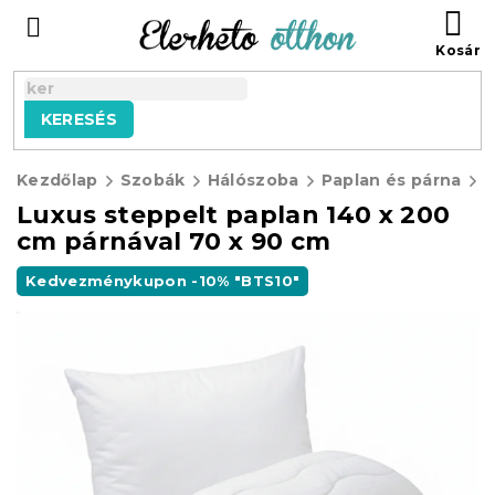
Ugrás
KO
a
fő
tartalomhoz
KERESÉS
Kezdőlap
Szobák
Hálószoba
Paplan és párna
P
Luxus steppelt paplan 140 x 200
cm párnával 70 x 90 cm
Kedvezménykupon -10% "BTS10"