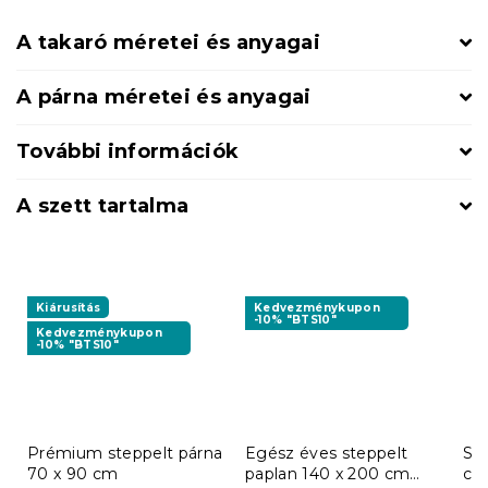
A takaró méretei és anyagai
A párna méretei és anyagai
További információk
A szett tartalma
Kiárusítás
Kedvezménykupon
-10% "BTS10"
Kedvezménykupon
-10% "BTS10"
Prémium steppelt párna
Egész éves steppelt
Ste
70 x 90 cm
paplan 140 x 200 cm
c