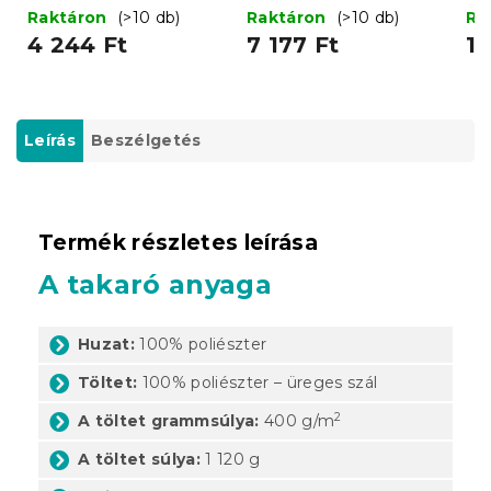
párnával 70 x 90 cm
Raktáron
(>10 db)
Raktáron
(>10 db)
Ra
BASIC
4 244 Ft
7 177 Ft
1 
Leírás
Beszélgetés
Termék részletes leírása
A takaró anyaga
Huzat:
100% poliészter
Töltet:
100% poliészter – üreges szál
2
A töltet grammsúlya:
400 g/m
A töltet súlya:
1 120 g