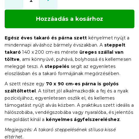
Hozzáadás a kosárhoz
Egész éves takaró és párna szett
kényelmet nyújt a
mindennapi alváshoz bármely évszakban. A
steppelt
takaró
140 x 200 cm-es mérete
üreges szállal van
töltve
, ami könnyűvé, puhává, bolyhossá és kellemesen
meleggé teszi. A
steppelés
segít az egyenletes
eloszlásban és a takaró formájának megőrzésében.
A szett része egy
70 x 90 cm-es párna is
golyós
száltöltettel
. A töltet jól alkalmazkodik a fej és a nyak
pozíciójához, egyenletesen oszlik el, és kellemes
támogatást nyújt alvás közben. A praktikus szett ideális a
hálószobába, vendégszobába vagy nyaralóba, és jelentős
megoldást kínál a
kényelmes ágyfelszereléshez
.
Megjegyzés: A takaró steppelésének stílusa kissé
eltérhet.