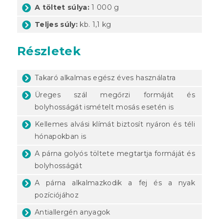
A töltet súlya:
1 000 g
Teljes súly:
kb. 1,1 kg
Részletek
Takaró alkalmas egész éves használatra
Üreges szál megőrzi formáját és
bolyhosságát ismételt mosás esetén is
Kellemes alvási klímát biztosít nyáron és téli
hónapokban is
A párna golyós töltete megtartja formáját és
bolyhosságát
A párna alkalmazkodik a fej és a nyak
pozíciójához
Antiallergén anyagok