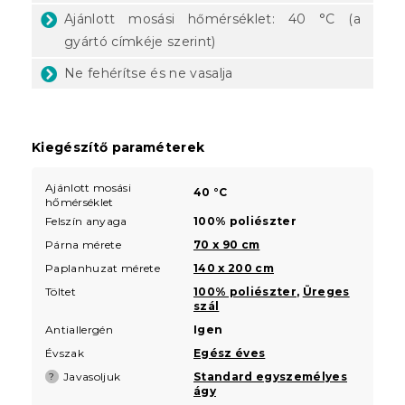
Ajánlott mosási hőmérséklet: 40 °C (a
gyártó címkéje szerint)
Ne fehérítse és ne vasalja
Kiegészítő paraméterek
Ajánlott mosási
40 °C
hőmérséklet
Felszín anyaga
100% poliészter
Párna mérete
70 x 90 cm
Paplanhuzat mérete
140 x 200 cm
Töltet
100% poliészter
,
Üreges
szál
Antiallergén
Igen
Évszak
Egész éves
Javasoljuk
Standard egyszemélyes
?
ágy