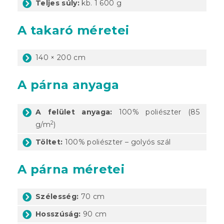
Teljes súly:
kb. 1 600 g
A takaró méretei
140 × 200 cm
A párna anyaga
A felület anyaga:
100% poliészter (85
2
g/m
)
Töltet:
100% poliészter – golyós szál
A párna méretei
Szélesség:
70 cm
Hosszúság:
90 cm