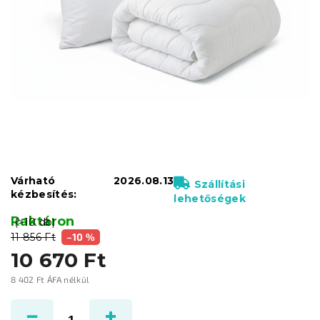
Várható
2026.08.13
Szállítási
kézbesítés:
lehetőségek
Raktáron
(>10 db)
11 856 Ft
–10 %
10 670 Ft
8 402 Ft ÁFA nélkül
Egységár: