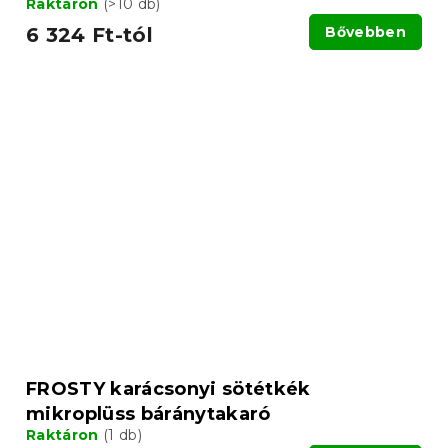
Raktáron
(>10 db)
6 324 Ft-tól
Bővebben
FROSTY karácsonyi sötétkék
mikroplüss báránytakaró
Raktáron
(1 db)