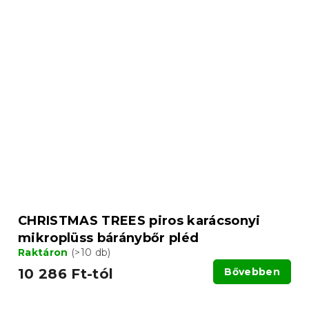
CHRISTMAS TREES piros karácsonyi
mikroplüss báránybőr pléd
Raktáron
(>10 db)
10 286 Ft-tól
Bővebben