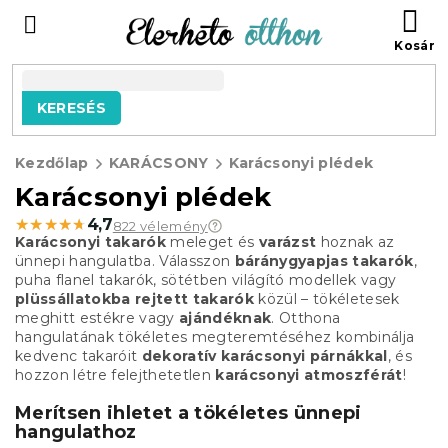
Ugrás
KO
a
fő
tartalomhoz
KERESÉS
Kezdőlap
KARÁCSONY
Karácsonyi plédek
Karácsonyi plédek
★★★★★
★★★★★
4,7
822 vélemény
Karácsonyi takarók
meleget és
varázst
hoznak az
ünnepi hangulatba. Válasszon
báránygyapjas takarók
,
puha flanel takarók, sötétben világító modellek vagy
plüssállatokba rejtett takarók
közül – tökéletesek
meghitt estékre vagy
ajándéknak
. Otthona
hangulatának tökéletes megteremtéséhez kombinálja
kedvenc takaróit
dekoratív karácsonyi párnákkal
, és
hozzon létre felejthetetlen
karácsonyi atmoszférát
!
Merítsen ihletet a tökéletes ünnepi
hangulathoz