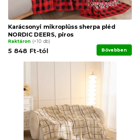
t
á
j
a
Karácsonyi mikroplüss sherpa pléd
NORDIC DEERS, piros
Raktáron
(>10 db)
5 848 Ft-tól
Bővebben