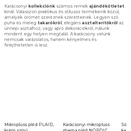
Karácsonyi
kollekciónk
számos remek
ajándékötletet
kínál. Válasszon praktikus és stílusos termékeink közül,
amelyek örömet szereznek szeretteinek. Legyen szó
puha és meleg
takarókról
, elegáns
asztalterítőkről
az
ünnepi asztalhoz, vagy apró dekorációkról, nálunk
mindent egy helyen megtalál. A karácsony velünk
nemcsak varázslatos, hanem kényelmes és
felejthetetlen is lesz.
Mikroplüss pléd PLAID,
Karácsonyi mikroplüss
Söté
krém színű
sherpa pléd NORDIC
kará