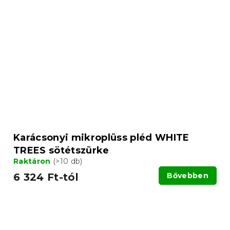
Karácsonyi mikroplüss pléd WHITE
TREES sötétszürke
Raktáron
(>10 db)
6 324 Ft-tól
Bővebben