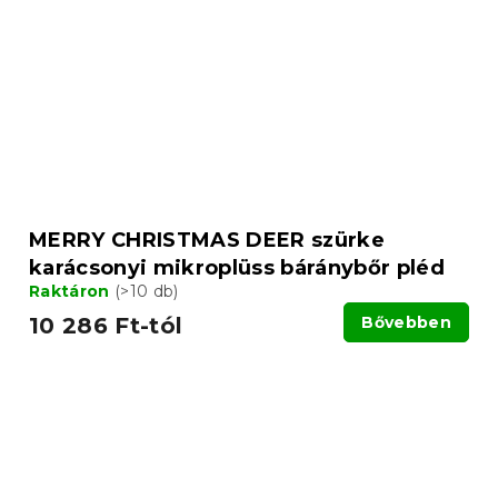
MERRY CHRISTMAS DEER szürke
karácsonyi mikroplüss báránybőr pléd
Raktáron
(>10 db)
10 286 Ft-tól
Bővebben