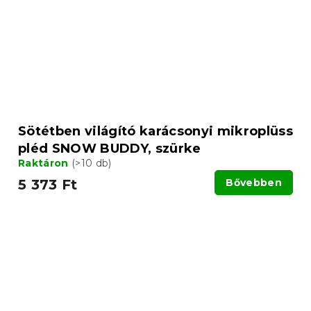
Sötétben világító karácsonyi mikroplüss
pléd SNOW BUDDY, szürke
Raktáron
(>10 db)
5 373 Ft
Bővebben