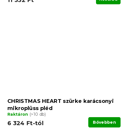
11 332 Ft
CHRISTMAS HEART szürke karácsonyi
mikroplüss pléd
Raktáron
(>10 db)
6 324 Ft-tól
Bővebben