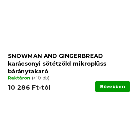
SNOWMAN AND GINGERBREAD
karácsonyi sötétzöld mikroplüss
báránytakaró
Raktáron
(>10 db)
10 286 Ft-tól
Bővebben