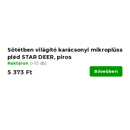
Sötétben világító karácsonyi mikroplüss
pléd STAR DEER, piros
Raktáron
(>10 db)
5 373 Ft
Bővebben