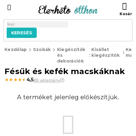
Ugrás
KO
a
fő
tartalomhoz
KERESÉS
Kezdőlap
Szobák
Kiegészítők
Kisállat
Kel
és
kiegészítők
mac
dekorációk
Fésűk és kefék macskáknak
★★★★★
★★★★★
4,5
69 vélemény
A terméket jelenleg előkészítjük.