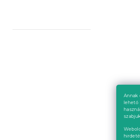
IKAROS DOU
200 cm, feh
Raktáron
(>10 
26 848 Ft-
Próbálja ki AR
Kedvezményk
-10% "MINUSZ1
Annak 
lehető 
haszná
szabjuk
IKAROS ágy
Webold
fehér
hirdeté
Raktáron
(>10 