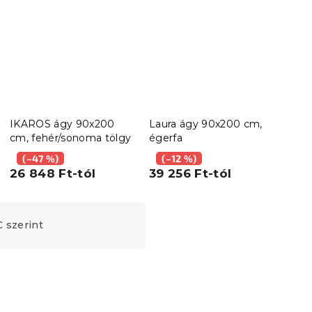
IKAROS ágy 90x200
Laura ágy 90x200 cm,
Laur
cm, fehér/sonoma tölgy
égerfa
dióf
(–47 %)
(–12 %)
(–
26 848 Ft-tól
39 256 Ft-tól
39 
 szerint
Kedvezménykupon
-10% "MINUSZ10"