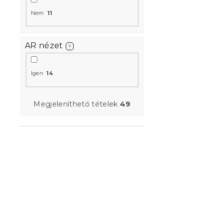
Nem
11
AR nézet
?
IKAROS ágy
fehér/sono
Igen
14
Raktáron
(>10 
26 848 Ft-
Megjeleníthető tételek
49
Akció
Kedvezményk
-10% "MINUSZ1