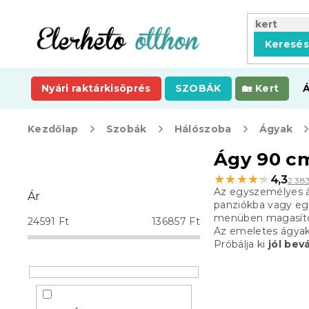
Ugrás
a
fő
Keresé
tartalomhoz
Nyári raktárkisöprés
SZOBÁK
Kert
Kezdőlap
Szobák
Hálószoba
Ágyak
O
Ágy 90 c
l
★★★★★
★★★★★
4,3
2 38
d
Az egyszemélyes á
Ár
a
panziókba vagy eg
l
menüben magasított
24591
Ft
136857
Ft
s
Az emeletes ágyak 
Próbálja ki
jól bev
ó
p
a
n
e