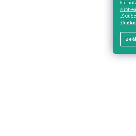
kattin
26 848 Ft-
sütibeá
„Sütib
tájék
Kedvezményk
-10% "MINUSZ1
Beál
Emily ágy 
Raktáron
(1 db)
34 293 Ft-