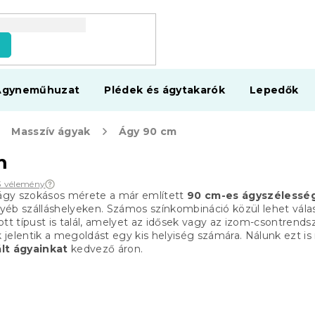
s
Ágyneműhuzat
Plédek és ágytakarók
Lepedők
Masszív ágyak
Ágy 90 cm
m
3 vélemény
gy szokásos mérete a már említett
90 cm-es ágyszélessé
yéb szálláshelyeken.
Számos színkombináció közül lehet válas
 típust is talál, amelyet az idősek vagy az izom-csontrend
jelentik a megoldást egy kis helyiség számára.
Nálunk ezt is
ált ágyainkat
kedvező áron.