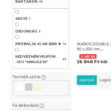
RAKTÁRON
45
l
AKCIÓ
1
ÚJDONSÁG
2
PRÓBÁLJA KI AR-BEN ❖
IKAROS DOUBLE 
14
90 x 200 cm,
fehér/sonoma tölg
KEDVEZMÉNYKUPON
(–48 %)
47
26 848 Ft-tól
-10% "MINUSZ10"
T
Termék színe
?
e
Ajánljuk
Legol
r
m
T
é
e
k
Újdonság
Fa dekoráció
r
e
?