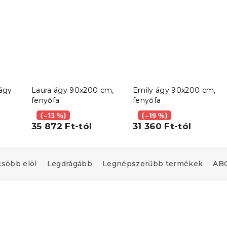
ágy
Laura ágy 90x200 cm,
Emily ágy 90x200 cm,
fenyőfa
fenyőfa
y
(–13 %)
(–19 %)
35 872 Ft-tól
31 360 Ft-tól
csóbb elöl
Legdrágább
Legnépszerűbb termékek
ABC
Újdonság