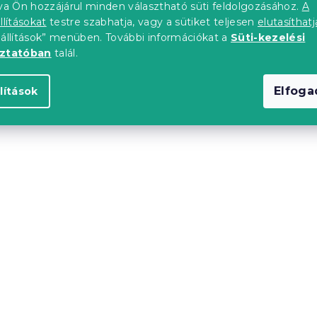
tva Ön hozzájárul minden választható süti feldolgozásához.
A
tól
35 872 Ft-tól
llításokat
testre szabhatja, vagy a sütiket teljesen
elutasíthatj
eállítások” menüben. További információkat a
Süti-kezelési
oztatóban
talál.
upon
Kedvezménykupon
0"
-10% "MINUSZ10"
Elfog
lítások
90x200 cm, égerfa
Naomi magasított ágy
90x200 cm, diófa
Raktáron
(>10 db)
tól
41 738 Ft-tól