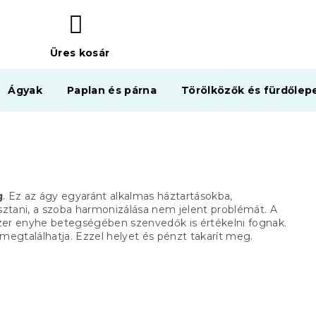
Üres kosár
KOSÁR
Ágyak
Paplan és párna
Törölközők és fürdőlep
g
.
Ez az ágy egyaránt alkalmas háztartásokba,
ztani, a szoba harmonizálása nem jelent problémát.
A
szer enyhe betegségében szenvedők is értékelni fognak.
 megtalálhatja.
Ezzel helyet és pénzt takarít meg.