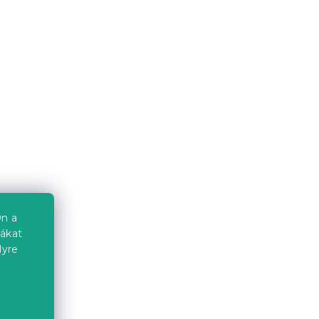
iófa
Emily ágy 90x200 cm, fehér
Raktáron
(>10 db)
37 677 Ft-tól
Kedvezménykupon
-10% "MINUSZ10"
n a
iákat
lyre
Emily ágy 90x200 cm, diófa
a
Raktáron
(>10 db)