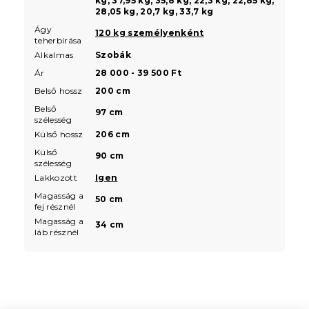
kg, 37,95 kg, 35,8 kg, 22,3 kg, 22,85 kg,
28,05 kg, 20,7 kg, 33,7 kg
Ágy
120 kg személyenként
teherbírása
Alkalmas
Szobák
Ár
28 000 - 39 500 Ft
Belső hossz
200 cm
Belső
97 cm
szélesség
Külső hossz
206 cm
Külső
90 cm
szélesség
Lakkozott
Igen
Magasság a
50 cm
fej résznél
Magasság a
34 cm
láb résznél
L