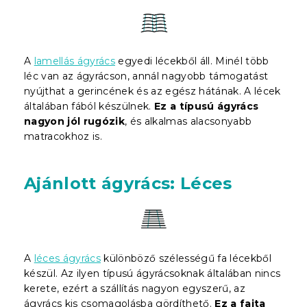
A
lamellás ágyrács
egyedi lécekből áll. Minél több
léc van az ágyrácson, annál nagyobb támogatást
nyújthat a gerincének és az egész hátának. A lécek
általában fából készülnek.
Ez a típusú ágyrács
nagyon jól rugózik
, és alkalmas alacsonyabb
matracokhoz is.
Ajánlott ágyrács: Léces
A
léces ágyrács
különböző szélességű fa lécekből
készül. Az ilyen típusú ágyrácsoknak általában nincs
kerete, ezért a szállítás nagyon egyszerű, az
ágyrács kis csomagolásba gördíthető.
Ez a fajta