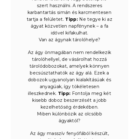
szert használni. A rendszeres
karbantartás simán és karcmentesen
tartja a felületet.
Tipp:
Ne tegye ki az
ágyat közvetlen napfénynek – a fa
idővel kifakulhat.
Van az ágynak tárolóhelye?
Az ágy önmagában nem rendelkezik
tárolóhellyel, de vásárolhat hozzá
tárolódobozokat, amelyek könnyen
becsúsztathatók az ágy alá. Ezek a
dobozok ugyanolyan kialakításúak és
anyagúak, így tökéletesen
illeszkednek.
Tipp:
Fontolja meg két
kisebb doboz beszerzését a jobb
kezelhetőség érdekében.
Miben különbözik az olcsóbb
ágyaktól?
Az ágy masszív fenyőfából készült,