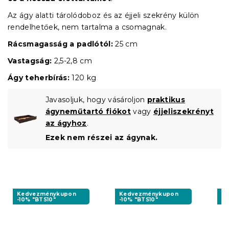
Az ágy alatti tárolódoboz és az éjjeli szekrény külön
rendelhetőek, nem tartalma a csomagnak.
Rácsmagasság a padlótól:
25 cm
Vastagság:
2,5-2,8 cm
Ágy teherbírás:
120 kg
Javasoljuk, hogy vásároljon
praktikus
ágyneműtartó fiókot
vagy
éjjeliszekrényt
az ágyhoz
.
Ezek nem részei az ágynak.
Kedvezménykupon
Kedvezménykupon
K
-10% "BTS10"
-10% "BTS10"
-1