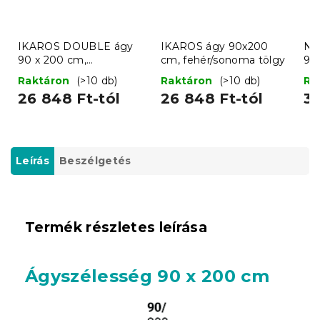
IKAROS DOUBLE ágy
IKAROS ágy 90x200
Na
90 x 200 cm,
cm, fehér/sonoma tölgy
90
fehér/sonoma tölgy
Raktáron
(>10 db)
Raktáron
(>10 db)
Ra
26 848 Ft-tól
26 848 Ft-tól
38
Leírás
Beszélgetés
Termék részletes leírása
Ágyszélesség 90 x 200 cm