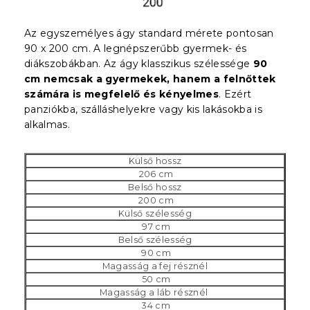
Az egyszemélyes ágy standard mérete pontosan
90 x 200 cm. A legnépszerűbb gyermek- és
diákszobákban. Az ágy klasszikus szélessége
90
cm nemcsak a gyermekek, hanem a felnőttek
számára is megfelelő és kényelmes
. Ezért
panziókba, szálláshelyekre vagy kis lakásokba is
alkalmas.
Külső hossz
206 cm
Belső hossz
200 cm
Külső szélesség
97 cm
Belső szélesség
90 cm
Magasság a fej résznél
50 cm
Magasság a láb résznél
34 cm