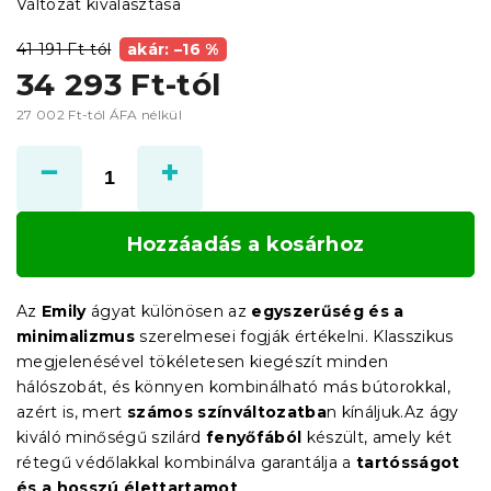
Változat kiválasztása
41 191 Ft-tól
akár: –16 %
34 293 Ft
-tól
27 002 Ft
-tól ÁFA nélkül
Egységár:
Hozzáadás a kosárhoz
Az
Emily
ágyat különösen az
egyszerűség és a
minimalizmus
szerelmesei fogják értékelni. Klasszikus
megjelenésével tökéletesen kiegészít minden
hálószobát, és könnyen kombinálható más bútorokkal,
azért is, mert
számos színváltozatba
n kínáljuk.Az ágy
kiváló minőségű szilárd
fenyőfából
készült, amely két
rétegű védőlakkal kombinálva garantálja a
tartósságot
és a hosszú élettartamot
.