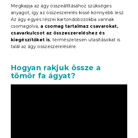
Megkapja az ágy összeállításához szükséges
anyagot, így az összeszerelés kissé könnyebb lesz.
Az ágy egyes részei kartondobozokba vannak
csomagolva,
a csomag tartalmaz csavarokat,
csavarkulcsot az összeszereléshez és
kiegészítőket is
, természetesen utasításokat is
talál az ágy összeszerelésére.
Hogyan rakjuk össze a
tömör fa ágyat?