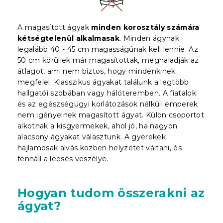
A magasított ágyak
minden korosztály számára
kétségtelenül alkalmasak
. Minden ágynak
legalább 40 - 45 cm magasságúnak kell lennie. Az
50 cm körüliek már magasítottak, meghaladják az
átlagot, ami nem biztos, hogy mindenkinek
megfelel. Klasszikus ágyakat találunk a legtöbb
hallgatói szobában vagy hálóteremben. A fiatalok
és az egészségügyi korlátozások nélküli emberek
nem igényelnek magasított ágyat. Külön csoportot
alkotnak a kisgyermekek, ahol jó, ha nagyon
alacsony ágyakat választunk. A gyerekek
hajlamosak alvás közben helyzetet váltani, és
fennáll a leesés veszélye.
Hogyan tudom összerakni az
ágyat?