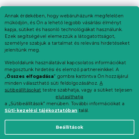
á
b
Annak érdekében, hogy webáruházunk megfelelően
Információ az Ön számára
l
működjön, és Ön a lehető legjobb vásárlási élményt
é
Rendelés követése
kapja, sütiket és hasonló technológiákat használunk.
c
Ezek segítségével elemezzük a látogatottságot,
Szállítási lehetőségek
személyre szabjuk a tartalmat és releváns hirdetéseket
Fizetési lehetőségek
jelenítünk meg.
Reklamáció és áruvisszaküldés
Elérhetőség
Weboldalunk használatával kapcsolatos információkat
Általános szerződési feltételek
megosztunk hirdetési és elemző partnereinkkel. A
Adatvédelmi nyilatkozat
„
Összes elfogadása
” gombra kattintva Ön hozzájárul
minden választható süti feldolgozásához.
A
Blog
sütibeállításokat
testre szabhatja, vagy a sütiket teljesen
Partnereinknek
elutasíthatja
a „Sütibeállítások” menüben. További információkat a
Süti-kezelési tájékoztatóban
talál.
Shoptet Premium készítette
Beállítások