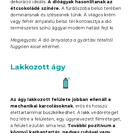
dekoráció ideális.
A dióágyak hasonlítanak az
étcsokoládé színére.
A fürdőszoba belső terében
dominánsnak és ízlésesnek tűnik. A világos krém
vagy fehér árnyalatú belső tér kontrasztja a dió
természetes színű ággyal modern hatást fejt ki.
Megjegyzés: A dió árnyalata a gyártási tételtől
függően kissé eltérhet.
Lakkozott ágy
Az ágy lakkozott felülete jobban ellenáll a
mechanikai karcolásoknak
, erős és hosszú
élettartammal büszkélkedhet. A lakk védőréteget
hoz létre a felületen, egy úgynevezett filmréteget,
a felület ezután sima lesz.
További pozitívum a
könnyű karbantartás, nedves ruhával vagy