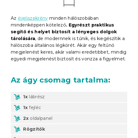
Az
éjjeliszekrény
minden hálószobában
mindenképpen kötelező
. Egyrészt praktikus
segítő és helyet biztosít a lényeges dolgok
tárolására
, de modernnek is tűnik, és kiegészítik a
hálószoba általános légkörét. Akár egy feltűnő
megjelenést keres, akár valami eredetibbet, mindig
egyedi megjelenést biztosít és vonzza a figyelmet.
Az ágy csomag tartalma:
1x
lábrész
1x
fejléc
2x
oldalpanel
Rögzítők