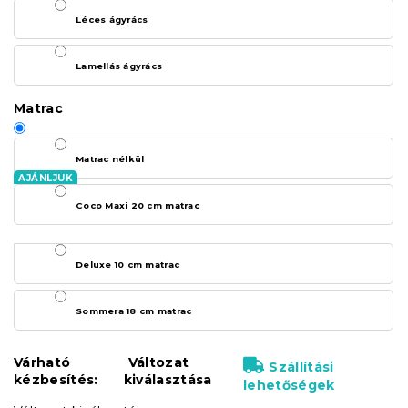
Léces ágyrács
Lamellás ágyrács
Matrac
Matrac nélkül
Coco Maxi 20 cm matrac
Deluxe 10 cm matrac
Sommera 18 cm matrac
Várható
Változat
Szállítási
kézbesítés:
kiválasztása
lehetőségek