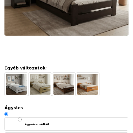
Egyéb változatok:
Ágyrács
Ágyrács nélkül