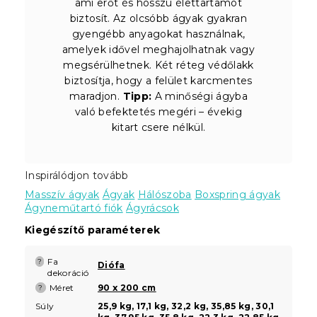
ami erőt és hosszú élettartamot
biztosít. Az olcsóbb ágyak gyakran
gyengébb anyagokat használnak,
amelyek idővel meghajolhatnak vagy
megsérülhetnek. Két réteg védőlakk
biztosítja, hogy a felület karcmentes
maradjon.
Tipp:
A minőségi ágyba
való befektetés megéri – évekig
kitart csere nélkül.
Inspirálódjon tovább
Masszív ágyak
Ágyak
Hálószoba
Boxspring ágyak
Ágyneműtartó fiók
Ágyrácsok
Kiegészítő paraméterek
Fa
?
Diófa
dekoráció
Méret
90 x 200 cm
?
Súly
25,9 kg, 17,1 kg, 32,2 kg, 35,85 kg, 30,1