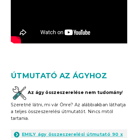
ÚTMUTATÓ AZ ÁGYHOZ
Az ágy összeszerelése nem tudomány
!
Szeretné látni, mi vár Önre? Az alábbiakban láthatja
a teljes összeszerelési útmutatót. Nincs mitől
tartania.
EMILY ágy összeszerelési útmutató 90 x