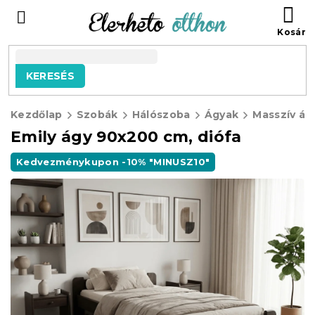
Ugrás
KO
a
fő
tartalomhoz
KERESÉS
Kezdőlap
Szobák
Hálószoba
Ágyak
Masszív ág
Emily ágy 90x200 cm, diófa
Kedvezménykupon -10% "MINUSZ10"