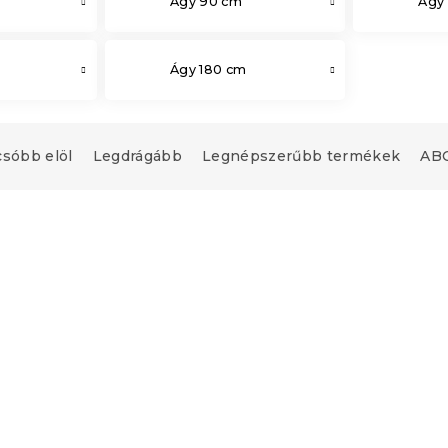
Ágy 90 cm
Ágy
Ágy 180 cm
csóbb elöl
Legdrágább
Legnépszerűbb termékek
ABC
upon
Kedvezménykupon
0"
-10% "MINUSZ10"