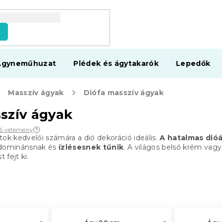
s
Ágyneműhuzat
Plédek és ágytakarók
Lepedők
Masszív ágyak
Diófa masszív ágyak
szív ágyak
6 vélemény
tok kedvelői számára a dió dekoráció ideális.
A hatalmas dióá
 dominánsnak és
ízlésesnek tűnik
. A világos belső krém vagy
fejt ki.