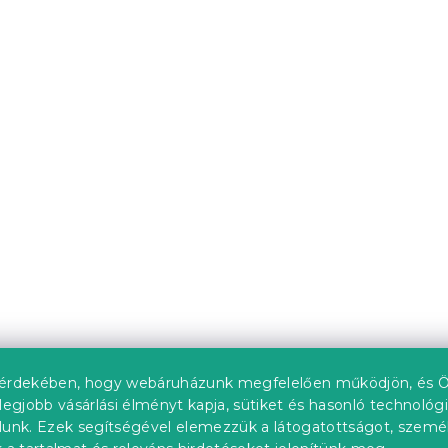
upon
Kedvezménykupon
0"
-10% "MINUSZ10"
sított ágy
Naomi magasított ágy
, diófa
160x200 cm, diófa
db)
Raktáron
(>10 db)
tól
56 629 Ft-tól
érdekében, hogy webáruházunk megfelelően működjön, és Ö
legjobb vásárlási élményt kapja, sütiket és hasonló technológ
lunk. Ezek segítségével elemezzük a látogatottságot, szemé
upon
Kedvezménykupon