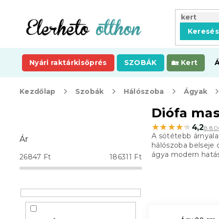
Ugrás
a
fő
Keresé
tartalomhoz
Nyári raktárkisöprés
SZOBÁK
Kert
Kezdőlap
Szobák
Hálószoba
Ágyak
O
Diófa mas
l
★★★★★
★★★★★
4,2
8 80
d
A sötétebb árnyala
Ár
a
hálószoba belseje
l
ágya modern hatást 
26847
Ft
186311
Ft
s
ó
p
a
n
e