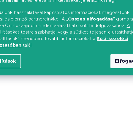
 a tartalmat és releváns hirdetéseket jelenítünk meg.
0"
-10% "MINUSZ10"
alunk használatával kapcsolatos információkat megosztunk
si és elemző partnereinkkel. A „
Összes elfogadása
” gombr
tva Ön hozzájárul minden választható süti feldolgozásához.
A
llításokat
testre szabhatja, vagy a sütiket teljesen
elutasíthatj
eállítások” menüben. További információkat a
Süti-kezelési
oztatóban
talál.
Elfog
lítások
40x200 cm, diófa
Laura ágy 160x200 cm, 
db)
Raktáron
(>10 db)
tól
53 019 Ft-tól
upon
Kedvezménykupon
0"
-10% "MINUSZ10"