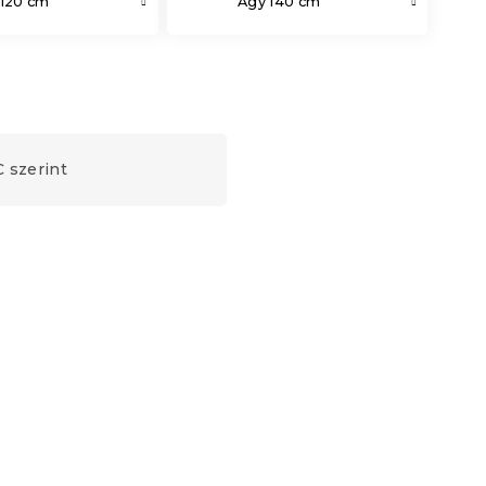
 120 cm
Ágy 140 cm
 szerint
Kedvezménykupon
-10% "MINUSZ10"