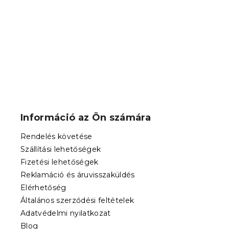
Raktáron
(>10 
62 946 Ft-
L
á
b
Információ az Ön számára
l
é
Rendelés követése
c
Szállítási lehetőségek
Fizetési lehetőségek
Reklamáció és áruvisszaküldés
Elérhetőség
Általános szerződési feltételek
Adatvédelmi nyilatkozat
Blog