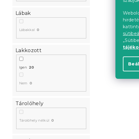
szabjuk
-10% "MINUSZ1
Webold
Lábak
hirdeté
kattin
Lábakkal
0
sütibeá
„Sütib
tájék
Lakkozott
Beál
Laura ágy 1
Igen
20
Raktáron
(>10 
Nem
0
49 409 Ft-
Tárolóhely
Kedvezményk
-10% "MINUSZ1
Tárolóhely nélkül
0