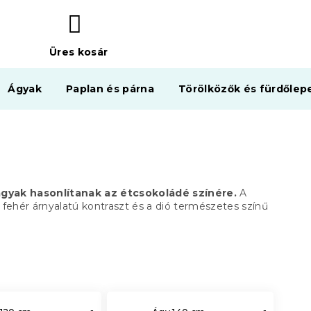
Üres kosár
KOSÁR
Ágyak
Paplan és párna
Törölközők és fürdőlep
gyak hasonlítanak az étcsokoládé színére.
A
 fehér árnyalatú kontraszt és a dió természetes színű