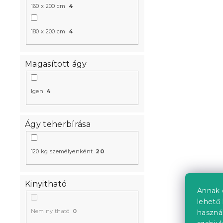
160 x 200 cm
4
180 x 200 cm
4
Kedvezményk
-10% "MINUSZ1
Magasított ágy
Igen
4
Ágy teherbírása
Naomi maga
120 kg személyenként
20
140x200 cm
Raktáron
(>10 
52 793 Ft-
Kinyitható
Annak 
lehető 
Nem nyitható
0
haszná
Kedvezményk