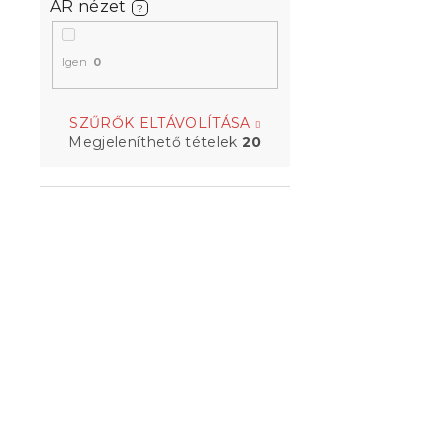
AR nézet
?
Igen
0
SZŰRŐK ELTÁVOLÍTÁSA
PARIS magas
Megjeleníthető tételek
20
90x200 cm,
Raktáron
(>10 
43 092 Ft-
Kedvezményk
-10% "MINUSZ1